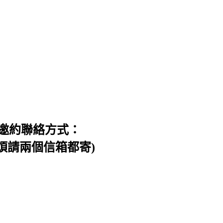
邀約聯絡方式：
信件，煩請兩個信箱都寄)