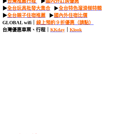
▶
台灣推薦行程
▶
國內外訂房優惠
▶
全台玩具批發大集合
▶
全台特色溜滑梯特輯
▶
全台親子住宿推薦
▶
國內外住宿比價
GLOBAL wifi｜
線上預
約
９
折優惠（請點）
台灣優惠車票、行程｜
KKday
｜
Klook