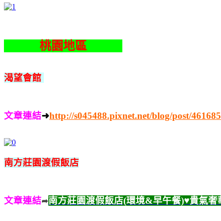
。。
桃園地區
。。
渴望會館
文章連結
➜
http://s045488.pixnet.net/blog/post/46168
南方莊園渡假飯店
文章連結
南方莊園渡假飯店(環境&早午餐)♥貴氣
➦