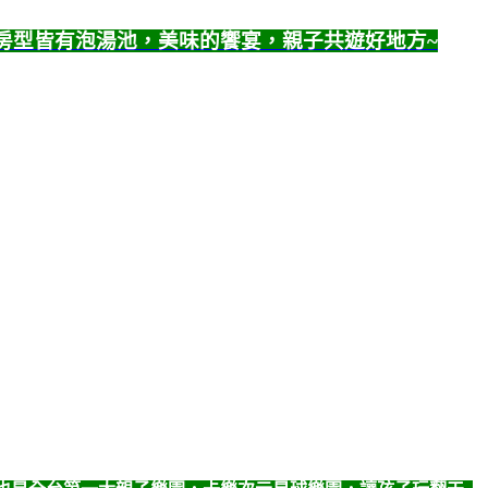
間房型皆有泡湯池，美味的饗宴，親子共遊好地方~