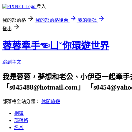
登入
我的部落格
我的部落格後台
我的帳號
登出
蓉蓉牽手☜ㄩˇ你環遊世界
跳到主文
我是蓉蓉，夢想和老公、小伊亞一起牽手
「s045488@hotmail.com」 「s04
部落格全站分類：
休閒旅遊
相簿
部落格
名片