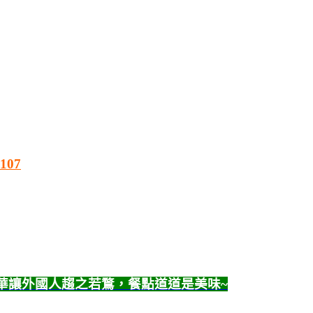
5107
奢華讓外國人趨之若鶩，餐點道道是美味~