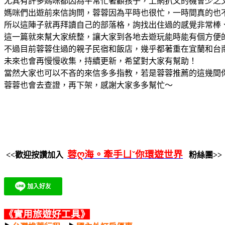
尤其有許多媽咪都因為平常忙著顧孩子，上網扒文的機會少之
媽咪們出遊前來信詢問，蓉蓉因為平時也很忙，一時間真的也
所以這陣子就再拜讀自己的部落格，詢找出住過的感覺非常棒
這一篇就來幫大家統整，讓大家到各地去遊玩能時能有個方便
不過目前蓉蓉住過的親子民宿和飯店，幾乎都著重在宜蘭和台
未來也會再慢慢收集，持續更新，希望對大家有幫助！
當然大家也可以不吝的來信多多指教，若是蓉蓉推薦的這幾間
蓉蓉也會去查證，再下架，感謝大家多多幫忙～
蓉ღ海。牽手ㄩˇ你環遊世界
<<歡迎按讚加入
粉絲團>>
《實用旅遊好工具》