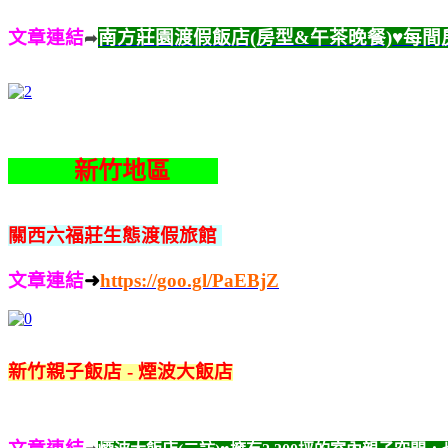
文章連結
南方莊園渡假飯店(房型&午茶晚餐)♥每
➦
。。
新竹地區
。
關西六福莊生態渡假旅館
文章連結
➜
https://goo.gl/PaEBjZ
新竹親子飯店 - 煙波大飯店