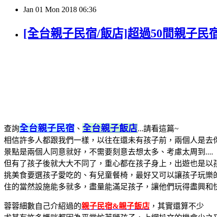
Jan
01
Mon
2018
06:36
[全台親子民宿/飯店]超過50間親子民
全台親子民宿
全台親子飯店
查詢
、
...請看這篇~
相信許多人都跟我們一樣，以往在還未有孩子前，兩個人是去
景點是兩個人同意就好，不需要刻意去想太多、考慮太周到....
但有了孩子後就大大不同了，重心都在孩子身上，出遊也是以
挑美食要選孩子愛吃的、有兒童餐椅，最好又可以讓孩子玩樂
住的當然設施能多就多，盡量能滿足孩子，讓他們玩得盡興和
蓉蓉細數自己介紹過的
親子民宿&親子飯店
，其實還算不少