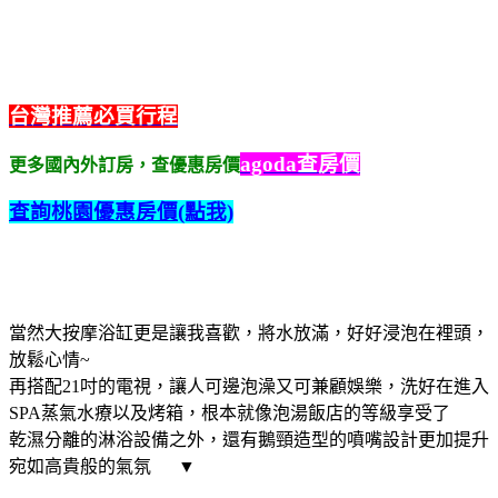
台灣推薦必買行程
agoda查房價
更多國內外訂房，查優惠房價
查詢桃園優惠房價(點我)
當然大按摩浴缸更是讓我喜歡，將水放滿，好好浸泡在裡頭，
放鬆心情~
再搭配21吋的電視，讓人可邊泡澡又可兼顧娛樂，洗好在進入
SPA蒸氣水療以及烤箱，根本就像泡湯飯店的等級享受了
乾濕分離的淋浴設備之外，還有鵝頸造型的噴嘴設計更加提升
宛如高貴般的氣氛 ▼