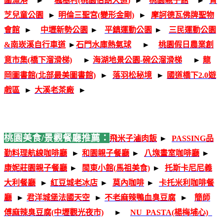
圍漁港
-
►
-
楓樹村(桃園伯朗大道)
-
►
-
桃園親子館
-
►
-
青
芝兒童公園
-
►
-
明倫三聖宮(變形金剛)
-
►
-
摩訶德瓦佛牌聖物
會館
-
►
-
中壢新勢公園
-
►
-
平鎮運動公園
-
►
-
三民運動公園
&南崁溪自行車道
-
►
石門水庫熱氣球
-
-
►
-
桃園假日農業創
-
-
-
-
意市集(橋下溜滑梯)
►
海湖地景公園-碗公溜滑梯
►
龍
岡圖書館(北部最美圖書館)
-
►
-
落羽松秘境
-
►
-
國道橋下2.0遊
戲區
-
►
-
大溪老茶廠
-
►
-
桃園美食/景觀餐廳推薦：
飛米子滷肉飯
-
►
-
PASSING品
勤料理航線咖啡廳
-
►
-
和園親子餐廳
-
►
-
八塊畫室咖啡廳
-
►
-
康妮莊園親子餐廳
-
►
-
閩東小館(馬祖美食)
-
►
-
托斯卡尼尼義
大利餐廳
-
►
-
紅豆城老冰店
-
►
-
莫內咖啡
-
►
-
卡托米利咖啡餐
廳
-
►
-
君洋城堡法國天空
-
►
-
不老麻辣鴨血臭豆腐
-
►
-
簡師
傅麻辣臭豆腐(中壢觀光夜市)
-
►
-
NU PASTA(楊梅埔心)
-