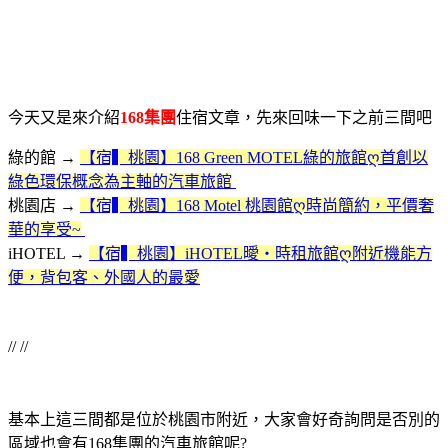
今天又是來介紹
168集團
住宿文章，先來回味一下之前三間吧
綠的館 →
【宿▍桃園】168 Green MOTEL綠的旅館ღ首創以
綠色環保概念為主軸的汽車旅館
桃園店 →
【宿▍桃園】168 Motel 桃園館ღ時尚簡約，平價奢
華的享受~
iHOTEL →
【宿▍桃園】iHOTEL曖‧時租旅館ღ附近機能方
便，背包客、外國人的最愛
// //
基本上這三間都是位於桃園市附近，大家會好奇詢問是否別的
區域也會有168集團的汽車旅館呢?