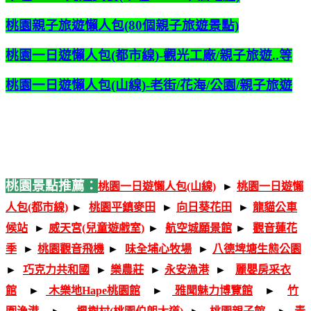
桃園親子旅遊懶人包(80個親子旅遊景點)
桃園一日遊懶人包(都市線)-觀光工廠/親子旅遊..等
桃園一日遊懶人包(山線)-老街/花海/公園/親子旅遊
桃園景點推薦：
桃園一日遊懶人包(山線)
-
►
-
桃園一日遊懶
人包(都市線)
-
►
-
桃園平鎮麥田
-
►
-
向日葵花田
-
►
-
龍貓公車
候站
-
►
-
威天宮(兒童遊戲室)
-
►
-
航空城願景館
-
►
-
觀音蓮花
季
-
►
-
桃園觀音飛機
-
►
-
味全埔心牧場
-
►
-
八德埤塘生態公園
-
►
-
巧克力共和國
-
►
-
樂農莊
-
►
-
永安漁港
-
►
-
麗嬰房采衣
館
-
►
-
木樂地Hape桃園館
-
►
-
雅聞魅力博覽館
-
►
-
竹