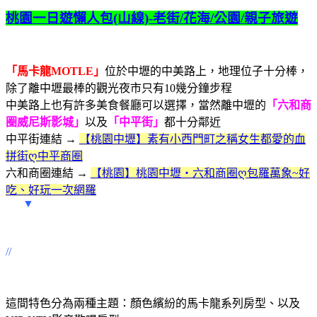
桃園一日遊懶人包(山線)-老街/花海/公園/親子旅遊
「馬卡龍MOTLE」
位於中壢的中美路上，地理位子十分棒，
除了離中壢最棒的觀光夜市只有10幾分鐘步程
中美路上也有許多美食餐廳可以選擇，當然離中壢的
「六和商
圈威尼斯影城」
以及
「中平街」
都十分鄰近
中平街連結 →
【桃園中壢】素有小西門町之稱女生都愛的血
拼街ღ中平商圈
六和商圈連結 →
【桃園】桃園中壢‧六和商圈ღ包羅萬象~好
吃、好玩一次網羅
▼
//
這間特色分為兩種主題：顏色繽紛的馬卡龍系列房型、以及