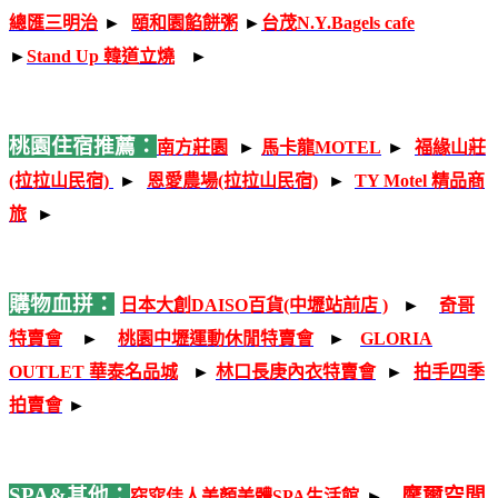
總匯三明治
-
►
-
頤和園餡餅粥
-
►
台茂N.Y.Bagels cafe
-
-
►
Stand Up 韓道立燒
-
-
►
-
桃園住宿推薦：
南方莊園
-
►
-
馬卡龍MOTEL
-
►
-
福緣山莊
(拉拉山民宿)
-
►
-
恩愛農場(拉拉山民宿)
-
►
TY Motel 精品商
旅
-
►
-
購物血拼：
日本大創DAISO百貨(中壢站前店 )
-
►
-
奇哥
特賣會
-
►
-
桃園中壢運動休閒特賣會
-
►
-
GLORIA
OUTLET 華泰名品城
-
►
-
林口長庚內衣特賣會
-
►
-
拍手四季
拍賣會
-
►
-
SPA&其他：
-
-
摩爾空間
窈窕佳人美顏美體SPA生活館
►