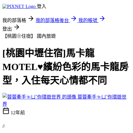
登入
我的部落格
我的部落格後台
我的帳號
登出
【桃園❀住宿】
國內旅遊
[桃園中壢住宿]馬卡龍
MOTEL♥繽紛色彩的馬卡龍房
型，入住每天心情都不同
蓉蓉牽手☜ㄩˇ你環遊世
界
12年前
//