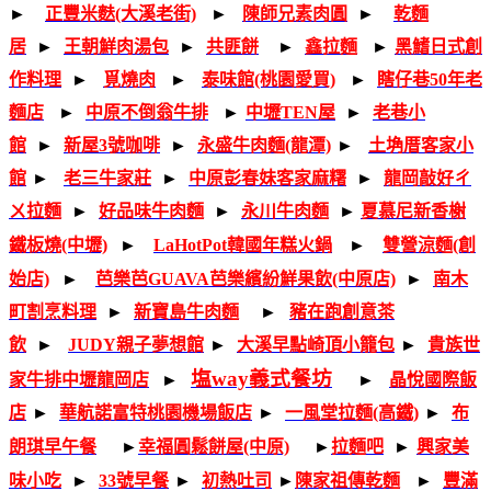
►
-
正豐米麩(大溪老街)
-
►
-
陳師兄素肉圓
-
►
-
乾麵
居
-
►
-
王朝鮮肉湯包
-
►
-
共匪餅
-
►
-
鑫拉麵
-
►
-
黑鰭日式創
作料理
-
►
-
覓燒肉
-
►
-
泰味館(桃園愛買)
-
►
-
瞎仔巷50年老
麵店
-
►
-
中原不倒翁牛排
-
►
-
中壢TEN屋
-
►
-
老巷小
館
-
►
-
新屋3號咖啡
-
►
-
永盛牛肉麵(龍潭)
-
►
-
土埆厝客家小
館
-
►
-
老三牛家莊
-
►
-
中原彭春妹客家麻糬
-
►
-
龍岡敲好ㄔ
ㄨ拉麵
-
►
-
好品味牛肉麵
-
►
-
永川牛肉麵
-
►
夏慕尼新香榭
-
-
-
-
鐵板燒(中壢)
►
LaHotPot韓國年糕火鍋
►
雙營涼麵(創
-
-
始店)
►
芭樂芭GUAVA芭樂繽紛鮮果飲(中原店)
-
►
-
南木
-
-
町割烹料理
-
►
-
新寶島牛肉麵
►
豬在跑創意茶
飲
-
►
-
JUDY親子夢想館
-
►
-
大溪早點崎頂小籠包
-
►
-
貴族世
-
-
塩way義式餐坊
家牛排中壢龍岡店
►
-
-
►
-
晶悅國際飯
店
-
►
-
華航諾富特桃園機場飯店
-
►
-
一風堂拉麵(高鐵)
-
►
-
布
-
-
-
-
朗琪早午餐
►
幸福圓鬆餅屋(中原)
►
拉麵吧
-
►
-
興家美
味小吃
-
►
-
33號早餐
-
►
-
初熱吐司
-
►
陳家祖傳乾麵
-
-
►
-
豐滿