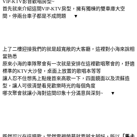
VIP-KTV影音歡唱房型~
首先就來介紹這間VIP-KTV房型，擁有獨棟的雙車庫大空
間，停兩台車子都是不成問題 ▼
上了二樓迎接我們的就是超寬敞的大客廳，這裡對小海來說相
當熟悉
原來小海的車隊聚會有一次就是安排在這裡歡唱聚會的，舒適
標準的KTV大沙發，桌面上放置的歌唱本等等
讓人忍不住想馬上點幾首來高歌一下，四面鏡面以及流蘇造
型，讓人可很清楚看見歡樂時光的每個角度
哪次聚會就讓小海對這間印象十分滿意與深刻~ ▼
既然可以在這唱歌，當然電視螢幕就要越大越好，所以
「馬卡