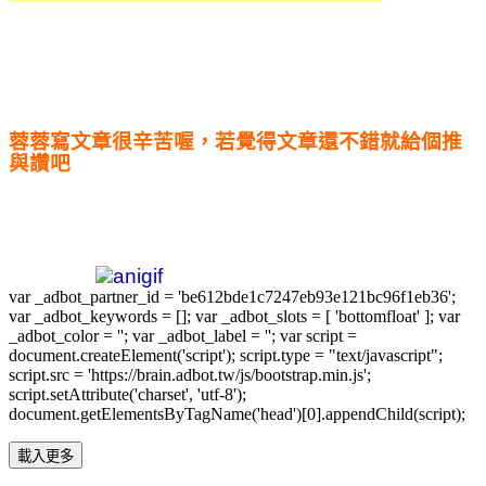
蓉蓉寫文章很辛苦喔，若覺得文章還不錯就給個推
與讚吧
var _adbot_partner_id = 'be612bde1c7247eb93e121bc96f1eb36';
var _adbot_keywords = []; var _adbot_slots = [ 'bottomfloat' ]; var
_adbot_color = ''; var _adbot_label = ''; var script =
document.createElement('script'); script.type = "text/javascript";
script.src = 'https://brain.adbot.tw/js/bootstrap.min.js';
script.setAttribute('charset', 'utf-8');
document.getElementsByTagName('head')[0].appendChild(script);
載入更多