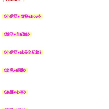
《小伊亞♥ 穿搭show》
《懷孕♥全紀錄》
《小伊亞♥成長全紀錄》
《育兒♥經驗》
《為媽♥心事》