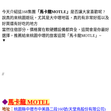
今天介紹這168集團
「馬卡龍MOTLE」
是否讓大家喜歡呢 ?
說真的來桃園遊玩，尤其是大中壢地區，真的有非常好逛以及
好買還有好吃的地方
當然住宿部分，價格實在軟硬體設備都齊全，這間會是你最好
選擇，推薦給來桃園中壢的旅客這間「馬卡龍MOTLE」~
▼
//
◆
馬卡龍 MOTEL
地址：
桃園縣中壢市中美路二段160號(天堂鳥股份有限公司)