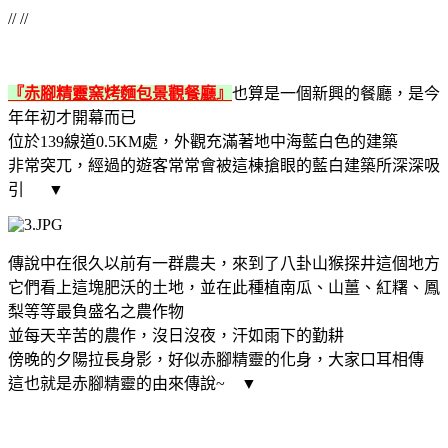
// //
『赤腳精靈窯烤麵包景觀餐廳』
也算是一個新興的餐廳，是今
年年初才開幕而已
位於139線道0.5KM處，外觀充滿著地中海藍白色的建築
非常突兀，經過的遊客常常會被這棟搶眼的藍白建築所深深吸
引 ▼
傳說中在很久以前有一群農夫，來到了八卦山猴探井這個地方
它們看上這塊肥沃的土地，並在此種植南瓜、山薑、紅糬、鳳
梨等等最負盛名之農作物
並每天辛苦的農作，沒日沒夜，汗如雨下的勤耕
傍晚的夕陽拉長身影，好似赤腳精靈的化身，大家口耳相傳
這也就是赤腳精靈的由來傳說~
▼