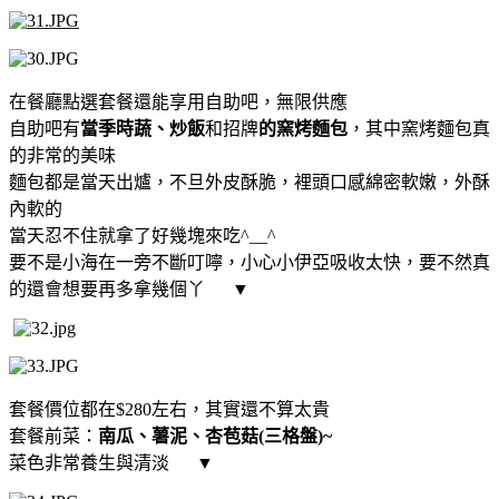
在餐廳點選套餐還能享用自助吧，無限供應
自助吧有
當季時蔬、炒飯
和招牌
的窯烤麵包
，其中窯烤麵包真
的非常的美味
麵包都是當天出爐，不旦外皮酥脆，裡頭口感綿密軟嫩，外酥
內軟的
當天忍不住就拿了好幾塊來吃^__^
要不是小海在一旁不斷叮嚀，小心小伊亞吸收太快，要不然真
的還會想要再多拿幾個丫
▼
套餐價位都在$280左右，其實還不算太貴
套餐前菜：
南瓜、薯泥、杏苞菇(三格盤)~
菜色非常養生與清淡
▼