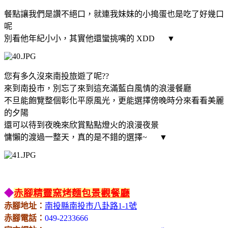
餐點讓我們是讚不絕口，就連我妹妹的小搗蛋也是吃了好幾口
呢
別看他年紀小小，其實他還蠻挑嘴的 XDD
▼
您有多久沒來南投旅遊了呢??
來到南投市，別忘了來到這充滿藍白風情的浪漫餐廳
不旦能飽覽整個彰化平原風光，更能選擇傍晚時分來看看美麗
的夕陽
還可以待到夜晚來欣賞點點燈火的浪漫夜景
慵懶的渡過一整天，真的是不錯的選擇~
▼
◆
赤腳精靈窯烤麵包景觀餐廳
赤腳地址：
南投縣南投市八卦路1-1號
赤腳電話：
049-2233666