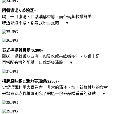
附餐濃湯&茶碗蒸~
喝上一口濃湯，口感濃郁香醇，而茶碗蒸軟嫩鮮美
味道都還不錯，都是我所喜愛的
▼
泰式檸檬雞骨腿($280)~
剛送上桌就香味四溢，肉質吃起來軟嫩多汁，味道十足
再搭配旁邊的配菜，口感舒爽清脆
▼
招牌原味鍋&活力蕃茄鍋($280)~
火鍋湯頭利用大骨熬煮，非常的清淡，加上新鮮甘甜的食材
是您來到赤腳精靈別忘了點選一份來品嚐看看的餐點
▼