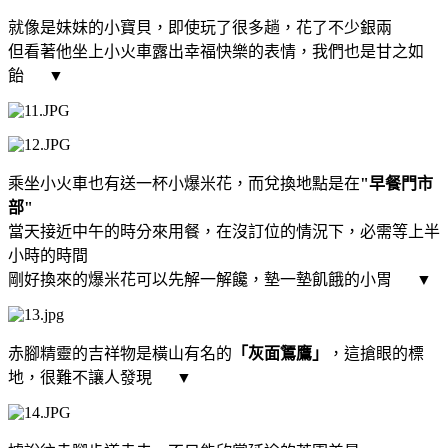
就像是妹妹的小寶貝，即使玩了很多趟，花了不少銀兩
但看著他坐上小火車露出幸福快樂的表情，我們也是甘之如
飴
▼
乘坐小火車也有送一杯小爆米花，而兌換地點是在
"早餐門市
部"
當天接近中午的時分來用餐，在沒訂位的情況下，必需等上半
小時的時間
剛好換來的爆米花可以先解一解饞，墊一墊飢餓的小胃
▼
赤腳精靈的吉祥物是橫山有名的
「灰面鵟鷹」
，這搶眼的標
地，很難不讓人發現
▼