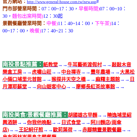
官方網站：
#
http://www.general-house.com.tw/new.asp
門市部營業時間：
07：00~17：30，
早餐時間)
07：00~10：
30，
麵包出窯時間)
12：30起
景觀餐廳營業時間：
中餐)
11：40~14：00，
下午茶)
14：
00~17：00，
晚餐)
17：40~21：30
南投景點推薦：
紙教堂
→→
牛耳藝術渡假村
→→
敲敲木音
樂盒工房
→→
虎嘯山莊
→→
中台禪寺
→→
豐年農場
→→
大黑松
小倆口埔里元首館
→→
猴探井天空之橋
→→
麻糬主題館
→→
日
月潭耶蘇堂
→→
向山遊客中心
→→
廖鄉長紅茶故事館
→→
南投美食/景觀餐廳推薦：
胡國雄古早麵
→→
曉逸埔里紹
興酒餅
→→
你我他晚點
→→
日式食堂
→→
阿川麵店(雨傘
店)
→→
王記蚵仔煎
→→
歐莉葉荷
→→
赤腳精靈景觀餐廳
→→