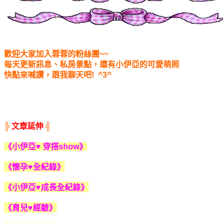
歡迎大家加入蓉蓉的粉絲團~~
每天更新訊息、私房景點，還有小伊亞的可愛萌照
快點來喊讚，跟我聊天吧! ^3^
╠
文章延伸
╣
《小伊亞♥ 穿搭show》
《懷孕♥全紀錄》
《小伊亞♥成長全紀錄》
《育兒♥經驗》