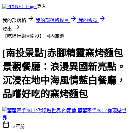
登入
我的部落格
我的部落格後台
我的帳號
登出
【吃喝玩樂✭南投】
國內旅遊
[南投景點]赤腳精靈窯烤麵包
景觀餐廳：浪漫異國新亮點。
沉浸在地中海風情藍白餐廳，
品嚐好吃的窯烤麵包
蓉蓉牽手☜ㄩˇ你環遊世
界
13年前