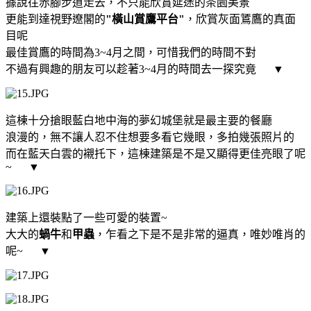
據說往赤腳步道走去，不只能欣賞延途的茶園美景
更能到達視野遼閣的
"橫山賞鷹平台"
，欣賞灰面鵟鷹的真面
目呢
最佳賞鷹的時間為3~4月之間，可惜我們的時間不對
不過有興趣的朋友可以趁著3~4月的時間去一探究竟
▼
這棟十分搶眼藍白地中海的夢幻城堡就是最主要的餐廳
浪漫的，無不讓人忍不住想要多看它幾眼，多拍幾張照片的
而在藍天白雲的襯托下，這棟建築是不是又顯得更佳亮眼了呢
~
▼
建築上還裝點了一些可愛的裝置~
大大的
蝸牛
和
甲蟲
，乍看之下是不是非常的逼真，唯妙唯肖的
呢~
▼