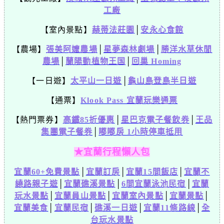
工廠
【室內景點】
赫蒂法莊園
│
安永心食館
【農場】
張美阿嬤農場
│
星夢森林劇場
│
勝洋水草休閒
農場
│
蘭陽動植物王国
│
回巢 Homing
【一日遊】
太平山一日遊
│
龜山島登島半日遊
【通票】
Klook Pass 宜蘭玩樂通票
【熱門票券】
高鐵85折優惠
│
星巴克電子餐飲券
│
王品
集團電子餐券
│
嘟嘟房 1小時停車抵用
★宜蘭行程懶人包
宜蘭60+免費景點
│
宜蘭訂房
│
宜蘭15間飯店
│
宜蘭不
繞路親子遊
│
宜蘭礁溪景點
│
6間宜蘭泳池民宿
│
宜蘭
玩水景點
│
宜蘭員山景點
│
宜蘭室內景點
│
宜蘭景點
│
宜蘭美食
│
宜蘭民宿
│
礁溪一日遊
│
宜蘭11條路線
│
全
台玩水景點