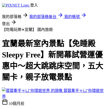
登入
我的部落格
我的部落格後台
我的帳號
登出
【吃喝玩樂✭宜蘭】
國內旅遊
宜蘭最新室內景點【免睡殿
Sleepy Free】新開幕試營運優
惠中～超大跳跳床空間，五大
關卡，親子放電景點
蓉蓉牽手☜ㄩˇ你環遊世
界
10個月前