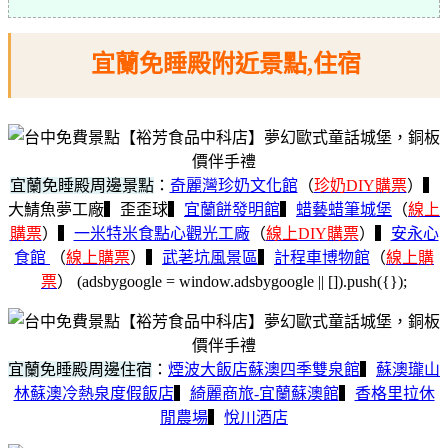
宜蘭免睡殿附近景點,住宿
宜蘭免睡殿周邊景點
：
奇麗灣珍奶文化館
（
珍奶DIY購票
）▍
大鯖魚夢工廠▍歪歪球▍
宜蘭餅發明館
▍
蜡藝蜡筆城堡
（
線上
購票
）▍
一米特米食點心觀光工廠
（
線上DIY購票
）▍
安永心
食館
（
線上購票
）▍
武荖坑風景區
▍
計程車博物館
（
線上購
票
）
(adsbygoogle = window.adsbygoogle || []).push({});
宜蘭免睡殿周邊住宿
：
煙波大飯店蘇澳四季雙泉館
▍
蘇澳瓏山
林蘇澳冷熱泉度假飯店
▍
綺麗商旅-宜蘭蘇澳館
▍
香格里拉休
閒農場
▍
悅川酒店