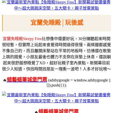
宜蘭免睡殿│玩後感
宜蘭免睡殿Sleepy Free
比想像中還要好玩，30分鐘聽起來時間
很短暫，但實際上玩起來會覺得時間過得很慢，兩條腿都感覺
不像自己的，而且離開床墊站在平常的地板時，彷彿還在軟墊
上跳的錯覺，
小朋友最後也體力不支倒在床墊上休息，還說躺
起來很舒服想睡覺了XD，超好玩親子室內景點，新開幕目前
很少人知道，快找時間找朋友一塊衝一波吧！人多才好玩唷～
蜡藝蜡筆城堡門票
🔥
(adsbygoogle = window.adsbygoogle ||
[]).push({});
蜡藝蜡筆城堡門票
🔥