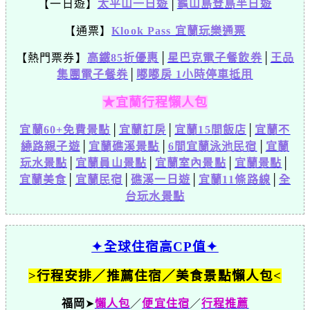
【一日遊】
太平山一日遊
│
龜山島登島半日遊
【通票】
Klook Pass 宜蘭玩樂通票
【熱門票券】
高鐵85折優惠
│
星巴克電子餐飲券
│
王品
集團電子餐券
│
嘟嘟房 1小時停車抵用
★宜蘭行程懶人包
宜蘭60+免費景點
│
宜蘭訂房
│
宜蘭15間飯店
│
宜蘭不
繞路親子遊
│
宜蘭礁溪景點
│
6間宜蘭泳池民宿
│
宜蘭
玩水景點
│
宜蘭員山景點
│
宜蘭室內景點
│
宜蘭景點
│
宜蘭美食
│
宜蘭民宿
│
礁溪一日遊
│
宜蘭11條路線
│
全
台玩水景點
✦全球住宿高CP值✦
>行程安排／推薦住宿／美食景點懶人包<
福岡
➤
懶人包
／
便宜住宿
／
行程推薦