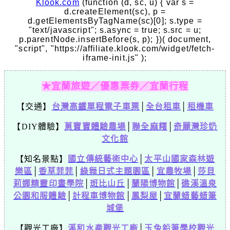
Klook.com
(function (d, sc, u) { var s =
d.createElement(sc), p =
d.getElementsByTagName(sc)[0]; s.type =
"text/javascript"; s.async = true; s.src = u;
p.parentNode.insertBefore(s, p); })( document,
"script", "https://affiliate.klook.com/widget/fetch-
iframe-init.js" );
★宜蘭旅遊／優惠票券／宜蘭行程
【交通】
台灣高鐵單程電子車票
│
全台租車
│
租機車
【DIY體驗】
蔥寶寶體驗農場
│
聯全麻糬
│
奇麗灣珍奶
文化館
【知名景點】
國立傳統藝術中心
│
太平山國家森林遊
樂區
│
香草菲菲
│
綠舞日式主題園區
│
宜農牧場
│
莎貝
莉娜精靈印畫學院
│
斑比山丘
│
蘭陽博物館
│
礁溪溫泉
公園和服體驗
│
計程車博物館
│
鳳梨屋
│
宜蘭蜡藝蜡筆
城堡
【觀光工廠】
溪和水產觀光工廠
│
玉兔鉛筆學校觀光