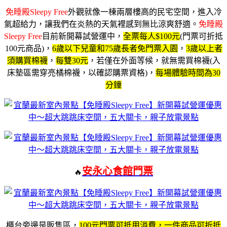
免睡殿Sleepy Free
外觀就像一棟兩層樓高的民宅空間，進入冷
氣超給力，讓我們在炎熱的天氣裡感到無比涼爽舒適。
免睡殿
Sleepy Free
目前新開幕試營運中，
全票每人$100元
(門票可折抵
100元商品)，
6歲以下兒童和75歲長者免門票入園
，
3歲以上者
須購買棉襪
，
每雙30元
，若僅在外面等候，就無需買棉襪(入
床墊區需穿亮橘棉襪，以確認購票資格)，
每場體驗時間為30
分鐘
安永心食館門票
🔥
櫃台旁邊是販售區，
100元門票可抵用消費，一件商品可折抵