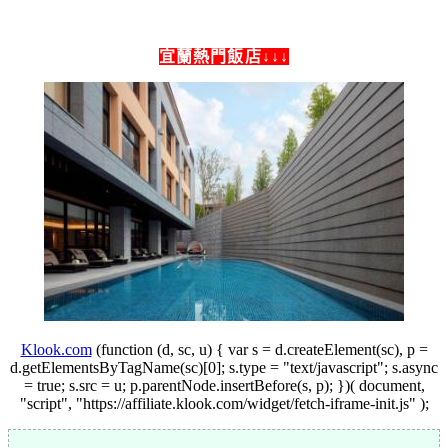
宜蘭熱門飯店↓↓↓
Klook.com
(function (d, sc, u) { var s = d.createElement(sc), p =
d.getElementsByTagName(sc)[0]; s.type = "text/javascript"; s.async
= true; s.src = u; p.parentNode.insertBefore(s, p); })( document,
"script", "https://affiliate.klook.com/widget/fetch-iframe-init.js" );