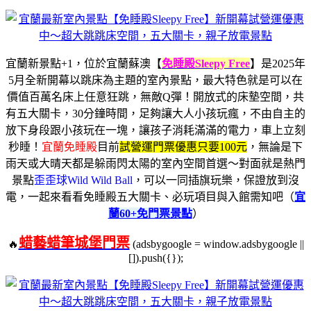
宜蘭新景點+1，位於宜蘭蘇澳【
免睡殿Sleepy Free
】是2025年
5月全新開幕以跳床為主題的室內景點，最大特色就是可以在
價值百萬名床上任意狂跳，無敵Q彈！開放式的床墊空間，共
有五大關卡，30分鐘時間，足夠讓大人小孩玩瘋，不由自主的
放下身段跟小孩玩在一塊，讓孩子消耗滿滿的電力，車上立刻
秒睡！
宜蘭免睡殿
目前
試營運門票優惠只要100元
，無論是下
雨天或大晴天都是躲雨閃太陽的室內空間首選～對面就是熱門
景點
歪歪球Wild Wild Ball
，可以一同插旗玩樂，保證放到沒
電，一起來看看免睡殿五大關卡、必玩項目與入館需知吧（
宜
蘭60+免門票景點
）
蜡藝蜡筆城堡門票
🔥
(adsbygoogle = window.adsbygoogle ||
[]).push({});