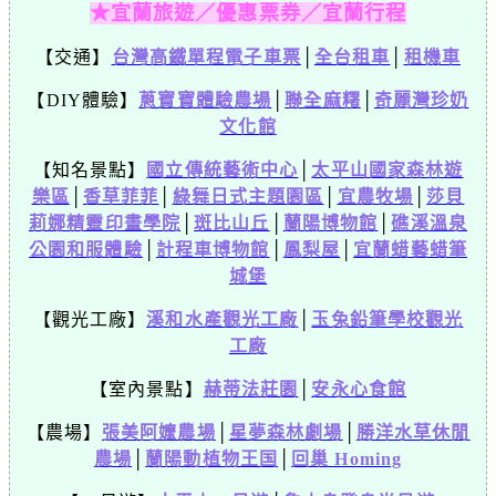
★宜蘭旅遊／優惠票券／宜蘭行程
【交通】
台灣高鐵單程電子車票
│
全台租車
│
租機車
【DIY體驗】
蔥寶寶體驗農場
│
聯全麻糬
│
奇麗灣珍奶
文化館
【知名景點】
國立傳統藝術中心
│
太平山國家森林遊
樂區
│
香草菲菲
│
綠舞日式主題園區
│
宜農牧場
│
莎貝
莉娜精靈印畫學院
│
斑比山丘
│
蘭陽博物館
│
礁溪溫泉
公園和服體驗
│
計程車博物館
│
鳳梨屋
│
宜蘭蜡藝蜡筆
城堡
【觀光工廠】
溪和水產觀光工廠
│
玉兔鉛筆學校觀光
工廠
【室內景點】
赫蒂法莊園
│
安永心食館
【農場】
張美阿嬤農場
│
星夢森林劇場
│
勝洋水草休閒
農場
│
蘭陽動植物王国
│
回巢 Homing