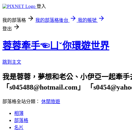
登入
我的部落格
我的部落格後台
我的帳號
登出
蓉蓉牽手☜ㄩˇ你環遊世界
跳到主文
我是蓉蓉，夢想和老公、小伊亞一起牽手
「s045488@hotmail.com」 「s04
部落格全站分類：
休閒旅遊
相簿
部落格
名片