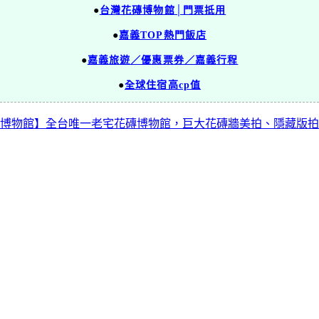
●
台灣花磚博物館│門票抵用
●
嘉義TOP熱門飯店
●
嘉義旅遊／優惠票券／嘉義行程
●
全球住宿高cp值