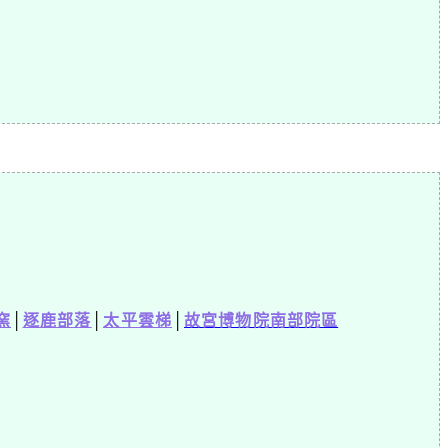
窯
│
逐鹿部落
│
太平雲梯
│
故宮博物院南部院區