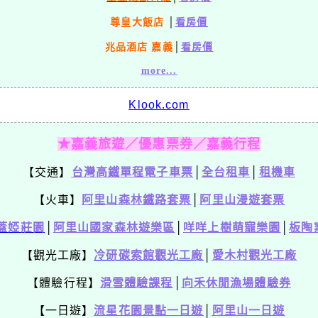
尊皇大飯店
│
看房價
兆品酒店 嘉義
│
看房價
more...
Klook.com
★嘉義旅遊／優惠票券／嘉義行程
【交通】
台灣高鐵單程電子車票
│
全台租車
│
租機車
【火車】
阿里山森林鐵路套票
│
阿里山漫遊套票
蓋婭莊園
│
阿里山國家森林遊樂區
│
咩咩上樹萌寵樂園
│
板陶
【觀光工廠】
冷研碳索館觀光工廠
│
愛木村觀光工廠
【體驗行程】
滑雪體驗課程
│
向禾休閒漁場體驗券
【一日遊】
流星花園景點一日遊
│
阿里山一日遊