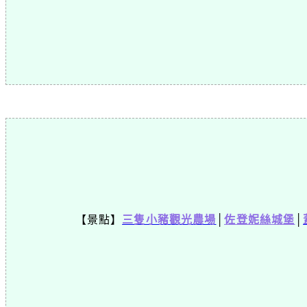
【景點】
三隻小豬觀光農場
│
佐登妮絲城堡
│