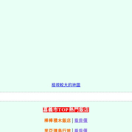
檢視較大的地圖
嘉義市TOP熱門飯店
棒棒積木飯店
│
看房價
里亞環島行旅
│
看房價