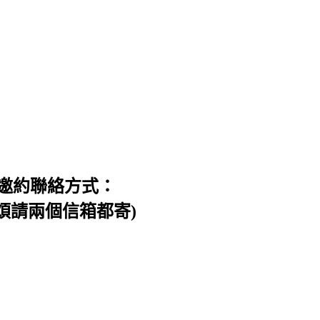
邀約聯絡方式：
信件，煩請兩個信箱都寄)