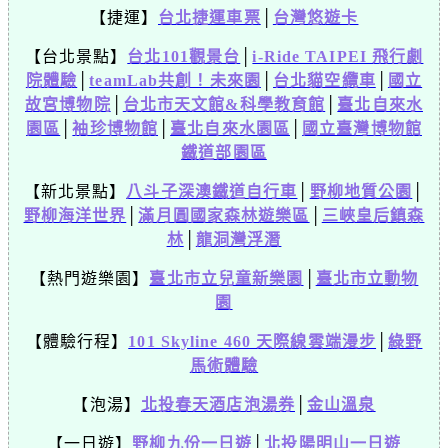
【捷運】
台北捷運車票
│
台灣悠遊卡
【台北景點】
台北101觀景台
│
i-Ride TAIPEI 飛行劇
院體驗
│
teamLab共創！未來園
│
台北貓空纜車
│
國立
故宮博物院
│
台北市天文館&科學教育館
│
臺北自來水
園區
│
袖珍博物館
│
臺北自來水園區
│
國立臺灣博物館
鐵道部園區
【新北景點】
八斗子深澳鐵道自行車
│
野柳地質公園
│
野柳海洋世界
│
滿月圓國家森林遊樂區
│
三峽皇后鎮森
林
│
龍洞灣浮潛
【熱門遊樂園】
臺北市立兒童新樂園
│
臺北市立動物
園
【體驗行程】
101 Skyline 460 天際線雲端漫步
│
綠野
馬術體驗
【泡湯】
北投春天酒店泡湯券
│
金山溫泉
【一日遊】
野柳九份一日遊
│
北投陽明山一日遊