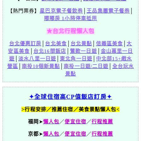
【熱門票券】
星巴克電子餐飲券
│
王品集團電子餐券
│
嘟嘟房 1小時停車抵用
★台北行程懶人包
台北優惠訂房
│
台北美食
│
台北景點
│
信義區美食
│
大
安區美食
│
台北16間飯店
│
鶯歌一日遊
│
金山萬里一日
遊
│
淡水八里一日遊
│
東北角一日遊
│
中北部15+戲水
營區
│
南投10個新景點
│
南投一日遊/二日遊
│
全台玩水
景點
✦全球住宿高CP值飯店訂房✦
>行程安排／推薦住宿／美食景點懶人包<
福岡
➤
懶人包
／
便宜住宿
／
行程推薦
京都
➤
懶人包
／
便宜住宿
／
行程推薦