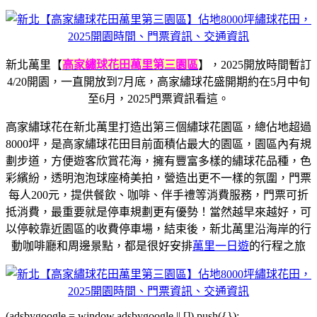
新北萬里【
高家繡球花田萬里第三園區
】，2025開放時間暫訂
4/20開園，一直開放到7月底，高家繡球花盛開期約在5月中旬
至6月，2025門票資訊看這。
高家繡球花在新北萬里打造出第三個繡球花園區，總佔地超過
8000坪，是高家繡球花田目前面積佔最大的園區，園區內有規
劃步道，方便遊客欣賞花海，擁有豐富多樣的繡球花品種，色
彩繽紛，透明泡泡球座椅美拍，營造出更不一樣的氛圍，門票
每人200元，提供餐飲、咖啡、伴手禮等消費服務，門票可折
抵消費，最重要就是停車規劃更有優勢！當然越早來越好，可
以停較靠近園區的收費停車場，結束後，新北萬里
沿海岸的行
動咖啡廳和
周邊景點，都是很好安排
萬里一日遊
的行程之旅
(adsbygoogle = window.adsbygoogle || []).push({});