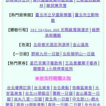
野柳海洋世界
│
滿月圓國家森林遊樂區
│
三峽皇后鎮森
林
│
龍洞灣浮潛
【熱門遊樂園】
臺北市立兒童新樂園
│
臺北市立動物
園
【體驗行程】
101 Skyline 460 天際線雲端漫步
│
綠野
馬術體驗
【泡湯】
北投春天酒店泡湯券
│
金山溫泉
【一日遊】
野柳九份一日遊
│
北投陽明山一日遊
【熱門票券】
星巴克電子餐飲券
│
王品集團電子餐券
│
嘟嘟房 1小時停車抵用
★台北行程懶人包
台北優惠訂房
│
台北美食
│
台北景點
│
信義區美食
│
大
安區美食
│
台北16間飯店
│
鶯歌一日遊
│
金山萬里一日
遊
│
淡水八里一日遊
│
東北角一日遊
│
中北部15+戲水
營區
│
南投10個新景點
│
南投一日遊/二日遊
│
全台玩水