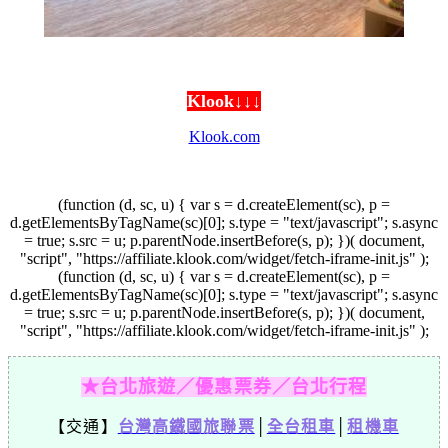
Klook↓↓↓
Klook.com
(function (d, sc, u) { var s = d.createElement(sc), p =
d.getElementsByTagName(sc)[0]; s.type = "text/javascript"; s.async
= true; s.src = u; p.parentNode.insertBefore(s, p); })( document,
"script", "https://affiliate.klook.com/widget/fetch-iframe-init.js" );
(function (d, sc, u) { var s = d.createElement(sc), p =
d.getElementsByTagName(sc)[0]; s.type = "text/javascript"; s.async
= true; s.src = u; p.parentNode.insertBefore(s, p); })( document,
"script", "https://affiliate.klook.com/widget/fetch-iframe-init.js" );
★台北旅遊／優惠票券／台北行程
【交通】
台灣高鐵國旅聯票
│
全台租車
│
租機車