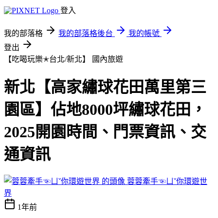
登入
我的部落格
我的部落格後台
我的帳號
登出
【吃喝玩樂✭台北/新北】
國內旅遊
新北【高家繡球花田萬里第三
園區】佔地8000坪繡球花田，
2025開園時間、門票資訊、交
通資訊
蓉蓉牽手☜ㄩˇ你環遊世
界
1年前