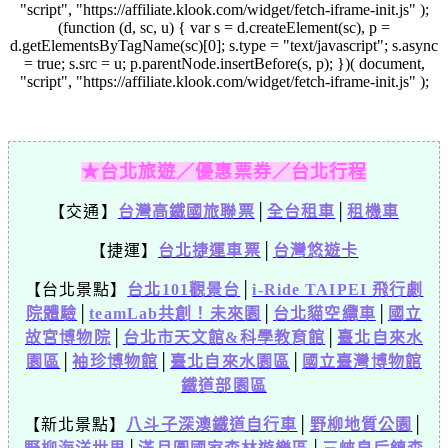
"script", "https://affiliate.klook.com/widget/fetch-iframe-init.js" );
(function (d, sc, u) { var s = d.createElement(sc), p =
d.getElementsByTagName(sc)[0]; s.type = "text/javascript"; s.async
= true; s.src = u; p.parentNode.insertBefore(s, p); })( document,
"script", "https://affiliate.klook.com/widget/fetch-iframe-init.js" );
★台北旅遊／優惠票券／台北行程
【交通】
台灣高鐵國旅聯票
│
全台租車
│
租機車
【捷運】
台北捷運車票
│
台灣悠遊卡
【台北景點】
台北101觀景台
│
i-Ride TAIPEI 飛行劇
院體驗
│
teamLab共創！未來園
│
台北貓空纜車
│
國立
故宮博物院
│
台北市天文館&科學教育館
│
臺北自來水
園區
│
袖珍博物館
│
臺北自來水園區
│
國立臺灣博物館
鐵道部園區
【新北景點】
八斗子深澳鐵道自行車
│
野柳地質公園
│