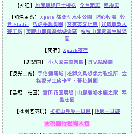
【交通】
桃園機場巴士接送
│
全台租車
│
租機車
【知名景點】
Xpark 都會型水生公園
│
埔心牧場
│
穀
倉 Studio
│
巧虎夢想樂園
│
客家茶文化館
│
祥儀機器人
夢工廠
│
東眼山國家森林遊樂區
│
拉拉山國家森林遊樂
區
【夜宿】
Xpark夜宿
│
【遊樂園】
小人國主題樂園
│
貝兒絲樂園
【觀光工廠】
手信霧隱城
│
雄獅文具想像力製造所
│
金
格觀光工廠卡司・蒂菈樂園
【農場／莊園】
富田花園農場
│
山腳鹿場水鹿之家
│
翠
墨莊園
【桃園怎麼玩】
拉拉山呼吸一日遊
│
桃園一日遊
★桃園行程懶人包