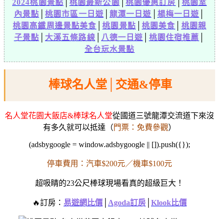
2024桃園景點
│
桃園最新公園
│
桃園優惠訂房
│
桃園室
內景點
│
桃園市區一日遊
│
龍潭一日遊
│
楊梅一日遊
│
桃園高鐵周邊景點美食
│
桃園景點
│
桃園美食
│
桃園親
子景點
│
大溪五條路線
│
八德一日遊
│
桃園住宿推薦
│
全台玩水景點
棒球名人堂│交通&停車
名人堂花園大飯店&棒球名人堂
從國道三號龍潭交流道下來沒
有多久就可以抵達（
門票：免費參觀
）
(adsbygoogle = window.adsbygoogle || []).push({});
停車費用：汽車$200元／機車$100元
超吸睛的23公尺棒球現場看真的超級巨大！
🔥訂房：
易遊網比價
│
Agoda訂房
│
Klook比價