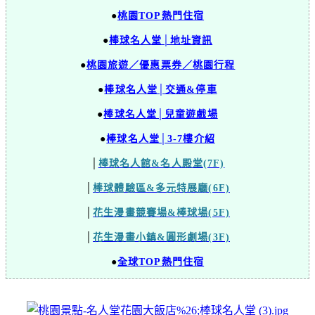
●
桃園TOP熱門住宿
●
棒球名人堂│地址資訊
●
桃園旅遊／優惠票券／桃園行程
●
棒球名人堂│交通&停車
●
棒球名人堂│兒童遊戲場
●
棒球名人堂│3-7樓介紹
│
棒球名人館&名人殿堂(7F)
│
棒球體驗區&多元特展廳(6F)
│
花生漫畫競賽場&棒球場(5F)
│
花生漫畫小鎮&圓形劇場(3F)
●
全球TOP熱門住宿