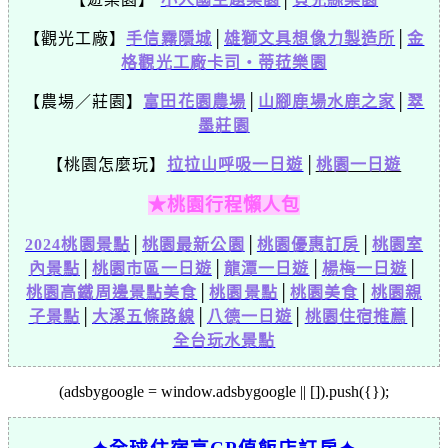
【觀光工廠】
手信霧隱城
│
雄獅文具想像力製造所
│
金
格觀光工廠卡司・蒂菈樂園
【農場／莊園】
富田花園農場
│
山腳鹿場水鹿之家
│
翠
墨莊園
【桃園怎麼玩】
拉拉山呼吸一日遊
│
桃園一日遊
★桃園行程懶人包
2024桃園景點
│
桃園最新公園
│
桃園優惠訂房
│
桃園室
內景點
│
桃園市區一日遊
│
龍潭一日遊
│
楊梅一日遊
│
桃園高鐵周邊景點美食
│
桃園景點
│
桃園美食
│
桃園親
子景點
│
大溪五條路線
│
八德一日遊
│
桃園住宿推薦
│
全台玩水景點
(adsbygoogle = window.adsbygoogle || []).push({});