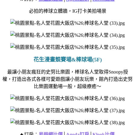
必拍的棒球立體牆，
IG打卡美拍場景
花生漫畫競賽場&棒球場(5F)
最讓小朋友瘋狂的史努比樂園，
棒球名人堂取得Snoopy授
權，
打造出各式各樣可愛遊戲讓小朋友玩樂，
館內打造出史努
比樂園運動場一般，
超級療癒～
🔥訂房：
易遊網比價
│
Agoda訂房
│
Klook比價