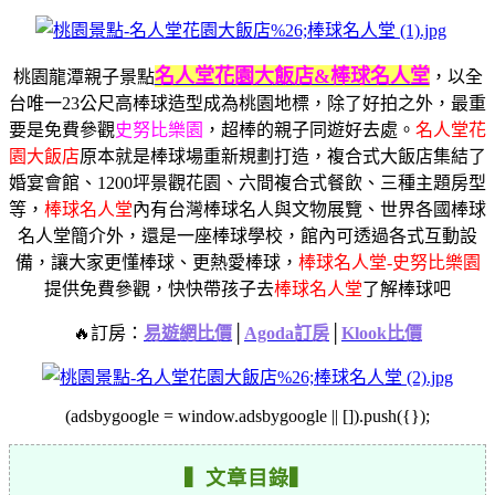
名人堂花園大飯店&棒球名人堂
桃園龍潭親子景點
，以全
台唯一23公尺高棒球造型
成為桃園地標，
除了好拍之外，
最重
要是免費參觀
史努比樂園
，超棒的親子同遊好去處。
名人堂花
園大飯店
原本就是棒球場
重新規劃打造，
複合式大飯店集結了
婚宴會館、
1200坪景觀花園、六間複合式餐飲、三種主題房型
等，
棒球名人堂
內有台灣棒球名人與文物展覽、
世界各國棒球
名人堂簡介外，
還是一座棒球學校，
館內可透過各式互動設
備，
讓大家更懂棒球、更熱愛棒球，
棒球名人堂-史努比樂園
提供免費參觀，
快快帶孩子去
棒球名人堂
了解棒球吧
🔥訂房：
易遊網比價
│
Agoda訂房
│
Klook比價
(adsbygoogle = window.adsbygoogle || []).push({});
▍文章目錄▍