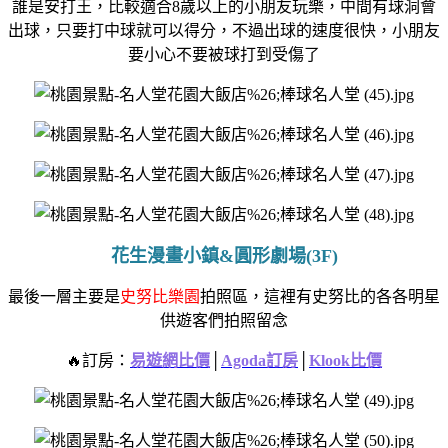
誰是安打王，
比較適合8歲以上的小朋友玩樂，
中間有球洞會
出球，
只要打中球就可以得分，
不過出球的速度很快，
小朋友
要小心不要被球打到受傷了
花生漫畫小鎮&圓形劇場(3F)
最後一層主要是
史努比樂園
拍照區，
這裡有史努比的各各明星
供遊客們拍照留念
🔥訂房：
易遊網比價
│
Agoda訂房
│
Klook比價