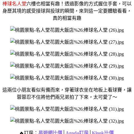
棒球名人堂
六樓也相當有趣！
透過影像的方式握住手套，
可以
身歷其境的感受接球與投球的瞬間，
來到這一定要體驗看看，
真的相當有趣
這兩位小朋友看似有備而來，
穿著球衣坐在地板上看球賽，
讓
蓉蓉忍不住將他們兩兄弟拍了下來，
太可愛了～
🔥訂房：
易遊網比價
│
Agoda訂房
│
Klook比價