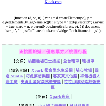
Klook.com
(function (d, sc, u) { var s = d.createElement(sc), p =
d.getElementsByTagName(sc)[0]; s.type = "text/javascript"; s.async
= true; s.src = u; p.parentNode.insertBefore(s, p); })( document,
"script", "https://affiliate.klook.com/widget/fetch-iframe-init.js" );
★桃園旅遊／優惠票券／桃園行程
【交通】
桃園機場巴士接送
│
全台租車
│
租機車
【知名景點】
Xpark 都會型水生公園
│
埔心牧場
│
穀
倉 Studio
│
巧虎夢想樂園
│
客家茶文化館
│
祥儀機器人
夢工廠
│
東眼山國家森林遊樂區
│
拉拉山國家森林遊樂
區
【夜宿】
Xpark夜宿
│
【遊樂園】
小人國主題樂園
│
貝兒絲樂園