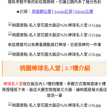
還有考驗平衡的彩虹跳跳椅，
也讓公園內多了幾分色彩
🔥訂房：
易遊網比價
│
Agoda訂房
│
Klook比價
來這裡還可以免費看運動員打棒球，
也是很棒的一件事
桃園棒球名人堂│3-7樓介紹
棒球名人堂
就在飯店內3-7樓的樓層，
參觀方式電梯直達七樓
再慢慢逛下來，
飯店大廳空間寬敞又大器，
讓桃園星級大飯店
增添一筆