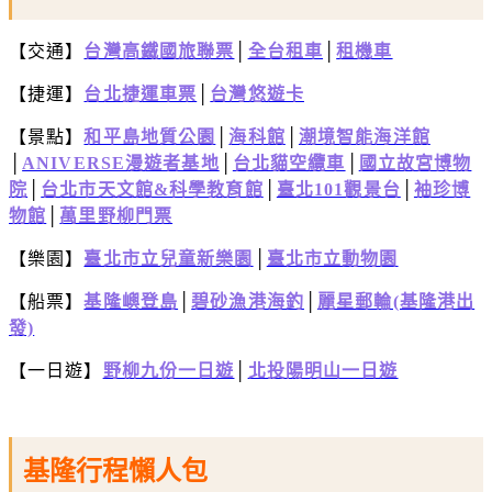
【交通】
台灣高鐵國旅聯票
│
全台租車
│
租機車
【捷運】
台北捷運車票
│
台灣悠遊卡
【景點】
和平島地質公園
│
海科館
│
潮境智能海洋館
│
ANIVERSE漫遊者基地
│
台北貓空纜車
│
國立故宮博物
院
│
台北市天文館&科學教育館
│
臺北101觀景台
│
袖珍博
物館
│
萬里野柳門票
【樂園】
臺北市立兒童新樂園
│
臺北市立動物園
【船票】
基隆嶼登島
│
碧砂漁港海釣
│
麗星郵輪(基隆港出
發)
【一日遊】
野柳九份一日遊
│
北投陽明山一日遊
基隆行程懶人包