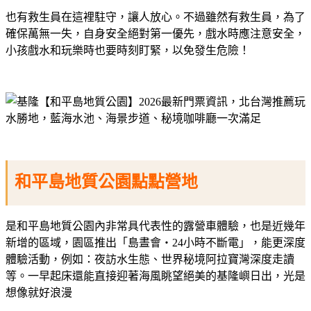
也有救生員在這裡駐守，讓人放心。不過雖然有救生員，為了
確保萬無一失，自身安全絕對第一優先，戲水時應注意安全，
小孩戲水和玩樂時也要時刻盯緊，以免發生危險！
和平島地質公園點點營地
是和平島地質公園內非常具代表性的露營車體驗，也是近幾年
新增的區域，園區推出「島晝會・24小時不斷電」，能更深度
體驗活動，例如：夜訪水生態、世界秘境阿拉寶灣深度走讀
等。一早起床還能直接迎著海風眺望絕美的基隆嶼日出，光是
想像就好浪漫