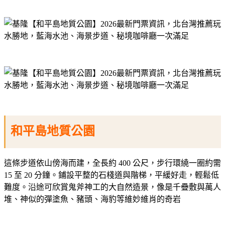
和平島地質公園
這條步道依山傍海而建，全長約 400 公尺，步行環繞一圈約需
15 至 20 分鐘。鋪設平整的石棧道與階梯，平緩好走，輕鬆低
難度。沿途可欣賞鬼斧神工的大自然造景，像是千疊敷與萬人
堆、神似的彈塗魚、豬頭、海豹等維妙維肖的奇岩