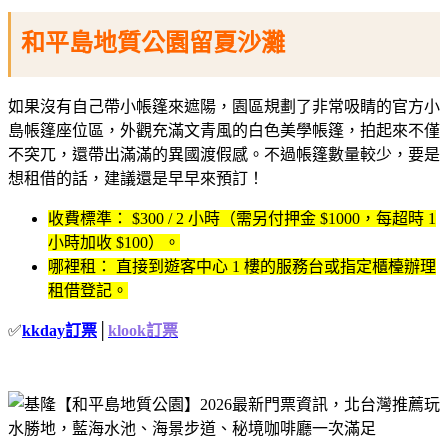
和平島地質公園留夏沙灘
如果沒有自己帶小帳篷來遮陽，園區規劃了非常吸睛的官方小
島帳篷座位區，外觀充滿文青風的白色美學帳篷，拍起來不僅
不突兀，還帶出滿滿的異國渡假感。
不過帳篷數量較少，要是
想租借的話，建議還是早早來預訂！
收費標準： $300 / 2 小時（需另付押金 $1000，每超時 1
小時加收 $100）。
哪裡租： 直接到遊客中心 1 樓的服務台或指定櫃檯辦理
租借登記。
✅
kkday訂票
│
klook訂票