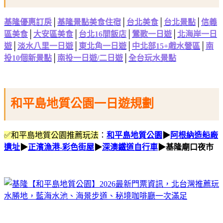
基隆優惠訂房
│
基隆景點美食住宿
│
台北美食
│
台北景點
│
信義
區美食
│
大安區美食
│
台北16間飯店
│
鶯歌一日遊
│
北海岸一日
遊
│
淡水八里一日遊
│
東北角一日遊
│
中北部15+戲水營區
│
南
投10個新景點
│
南投一日遊/二日遊
│
全台玩水景點
和平島地質公園一日遊規劃
✅和平島地質公園推薦玩法
：
和平島地質公園
▶
阿根納造船廠
遺址
▶
正濱漁港-彩色街屋
▶
深澳鐵道自行車
▶
基隆廟口夜市