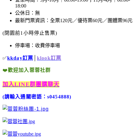
18:00
公休日：無
最新門票資訊：全票120元／優待票60元／團體票96元
(閉園前1小時停止售票)
停車場：收費停車場
✅
kkday訂票
│
klook訂票
❤️
歡迎加入蓉蓉社群
加入LINE群團購聊天
(請輸入通關密語：s0454888)