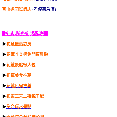
百事達國際飯店
(看優惠房價)
《實用旅遊懶人包》
▶
花蓮優惠訂房
▶
花蓮４０個免門票景點
▶
花蓮景點懶人包
▶
花蓮美食推薦
▶
花蓮民宿推薦
▶
花東三天二夜親子遊
▶
全台玩水景點