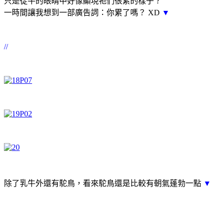
只是從牛的眼睛中好像顯現牠們很累的樣子？
一時間讓我想到一部廣告詞：你累了嗎？ XD
▼
//
除了乳牛外還有駝鳥，看來駝鳥還是比較有朝氣蓬勃一點
▼