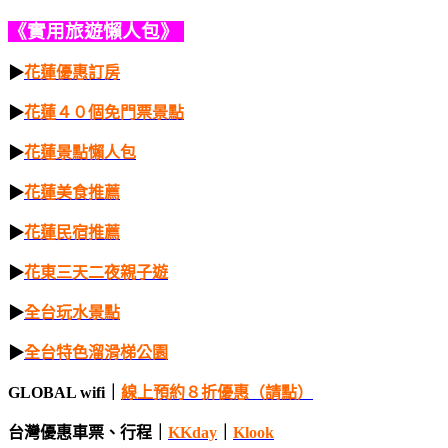
《實用旅遊懶人包》
▶
花蓮優惠訂房
▶
花蓮４０個免門票景點
▶
花蓮景點懶人包
▶
花蓮美食推薦
▶
花蓮民宿推薦
▶
花東三天二夜親子遊
▶
全台玩水景點
▶
全台特色溜滑梯公園
GLOBAL wifi｜
線上
預約
８折優
惠（請點）
台灣優惠車票、行程｜
KKday
｜
Klook