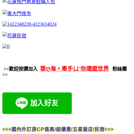
蓉ღ海。牽手ㄩˇ你環遊世界
<<歡迎按讚加入
粉絲團
>>
<<<國內外訂房CP值高/超優惠/五星飯店/民宿>>>