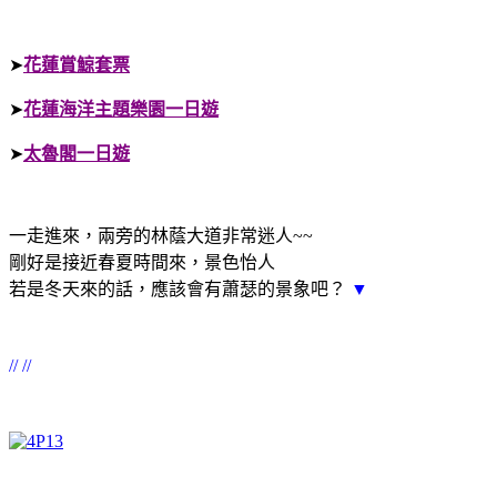
➤
花蓮賞鯨套票
➤
花蓮海洋主題樂園一日遊
➤
太魯閣一日遊
一走進來，兩旁的林蔭大道非常迷人~~
剛好是接近春夏時間來，景色怡人
若是冬天來的話，應該會有蕭瑟的景象吧？
▼
// //