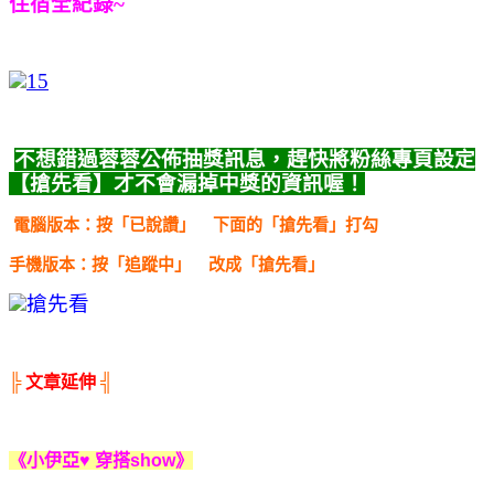
住宿全紀錄~
不想錯過蓉蓉公佈抽獎訊息，趕快將粉絲專頁設定
【搶先看】
才不會漏掉中獎的資訊喔！
電腦版本：按「已說讚」
下面的「搶先看」打勾
手機版本：按「追蹤中」
改成「搶先看」
╠
文章延伸
╣
《小伊亞♥ 穿搭show》