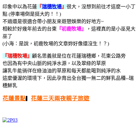
印象中以為花蓮
『
瑞穗牧場
』
很大，沒想到前往才這麼一小丁
點 (停車場倒是挺大的！！)
不過還是很適合帶小朋友來遊憩娛樂的好地方~
相較於好幾年前去的台東
『初鹿牧場』
，這裡真的是小巫見大
巫了
(小海：是說，初鹿牧場的文章妳好像還沒生！？)
『瑞穗牧場』
顧名思義就是位在花蓮瑞穗鄉，花東公路旁
也因為有中央山脈的純淨水源，以及翠綠的草原
讓乳牛能徜徉在綠油油的草原和每天都能喝到純淨的水
這麼優渥的環境下，因此孕育出全台獨一無二的鮮乳品種--瑞
穗鮮乳
花蓮景點
花蓮三天兩夜親子旅遊
▎