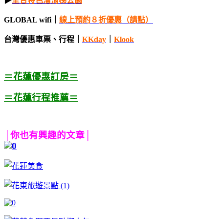
▶
全台特色溜滑梯公園
GLOBAL wifi｜
線上
預約
８折優
惠（請點）
台灣優惠車票、行程｜
KKday
｜
Klook
＝花蓮優惠訂房＝
＝花蓮行程推薦＝
│你也有興趣的文章│