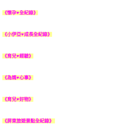
《懷孕♥全紀錄》
《小伊亞♥成長全紀錄》
《育兒♥經驗》
《為媽♥心事》
《育兒♥好物》
《屏東旅遊景點全紀錄》