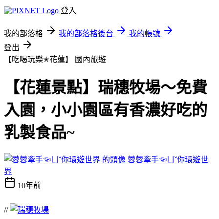
登入
我的部落格
我的部落格後台
我的帳號
登出
【吃喝玩樂✭花蓮】
國內旅遊
【花蓮景點】瑞穗牧場～免費
入園，小小園區有香濃好吃的
乳製食品~
蓉蓉牽手☜ㄩˇ你環遊世
界
10年前
//