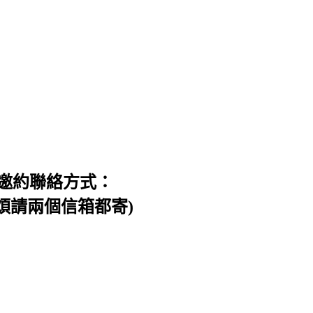
邀約聯絡方式：
信件，煩請兩個信箱都寄)