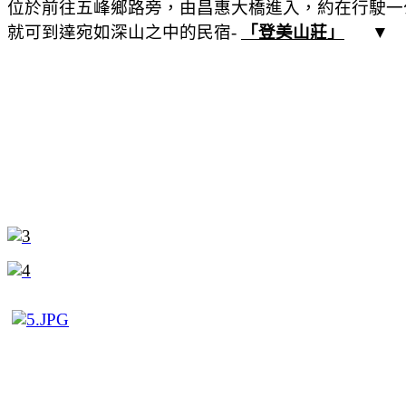
位於前往五峰鄉路旁，由昌惠大橋進入，約在行駛一
就可到達宛如深山之中的民宿-
「登美山莊」
▼