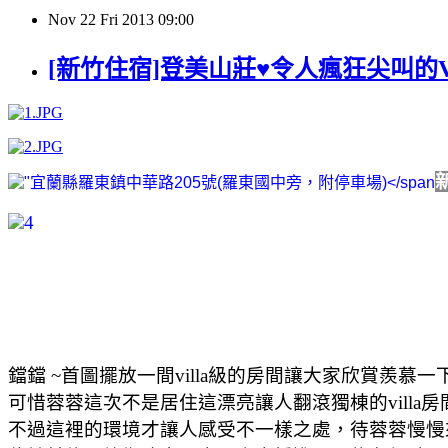
Nov
22
Fri
2013
09:00
[新竹住宿]登美山莊♥令人瘋狂尖叫的V
鐺鐺 ~首圖擺放一間villa級的房間讓大家欣賞羨慕一下
可惜蓉蓉這次不是居住這漂亮讓人翻滾獨棟的villa房間 
不過這裡的環境才讓人感受不一樣之處，待蓉蓉慢慢