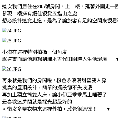
這次我們居住在
205號
房間，上二樓，延著外圍走一
發現二樓擁有絕佳觀賞五指山之處
想必設計這寬走道，是為了讓旅客有足夠空間來觀
小海在這裡特別拍攝一個角度
說這畫面讓他聯想到課本古代田園詩人生活環境 
再來就是我們的房間啦 ! 粉色系浪漫甜蜜雙人房
挑高的屋頂設計，簡單的擺設卻不失浪漫
再加上獨立筒雙人床，讓小伊亞乖乖馬上睡著了
最喜歡這房間就是採光超級好的
可惜沒多帶衣物來這裡外拍，感覺很遺憾 !! ▼