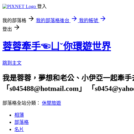
登入
我的部落格
我的部落格後台
我的帳號
登出
蓉蓉牽手☜ㄩˇ你環遊世界
跳到主文
我是蓉蓉，夢想和老公、小伊亞一起牽手
「s045488@hotmail.com」 「s04
部落格全站分類：
休閒旅遊
相簿
部落格
名片