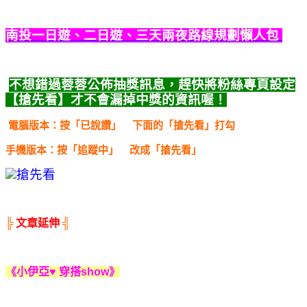
南投一日遊、二日遊、三天兩夜路線規劃懶人包
不想錯過蓉蓉公佈抽獎訊息，趕快將粉絲專頁設定
【搶先看】
才不會漏掉中獎的資訊喔！
電腦版本：按「已說讚」
下面的「搶先看」打勾
手機版本：按「追蹤中」
改成「搶先看」
╠
文章延伸
╣
《小伊亞♥ 穿搭show》