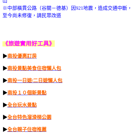
山
※中部橫貫公路（谷關－德基）因921地震，造成交通中斷，
至今尚未修復，請民眾改道
《旅遊實用好工
具》
▶
南投優惠訂房
▶
南投景點美食住宿懶人包
▶
南投一日遊/二日遊懶人包
▶
南投１０個新景點
▶
全台玩水景點
▶
全台特色溜滑梯公園
▶
全台親子住宿推薦