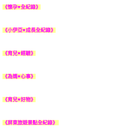
《懷孕♥全紀錄》
《小伊亞♥成長全紀錄》
《育兒♥經驗》
《為媽♥心事》
《育兒♥好物》
《屏東旅遊景點全紀錄》