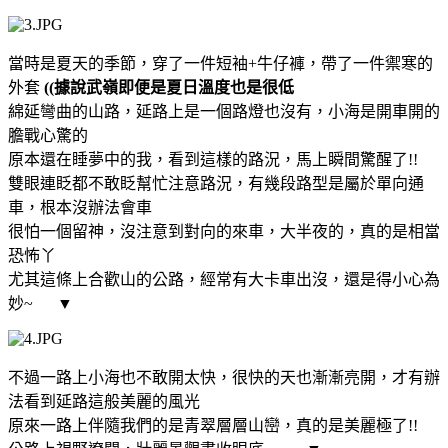
當時是夏天的季節，穿了一件短袖+牛仔褲，帶了一件禦寒的
外套
((據說武嶺即便是夏日溫度也是很低
綿延彎曲的山路，延路上是一個路燈也沒有，小海是開車開的
膽戰心驚的
原本還在睡夢中的我，看到這樣的路況，馬上瞬間驚醒了!!
雙眼連眨都不敢眨幫忙注意路況，有幾段路型是屬於單向通
車，根本沒辦法會車
很怕一個留神，沒注意到對向的來車，大半夜的，真的是相當
恐怖丫
尤其這條上合歡山的公路，經常有大卡車出沒，還是得小心為
妙~
▼
不過一路上小海也不敢開太快，很快的天也漸漸亮開，才有辦
法看到延路這般美麗的風光
原來一路上伴隨我們的是青翠層層山巒，真的是美麗極了!!