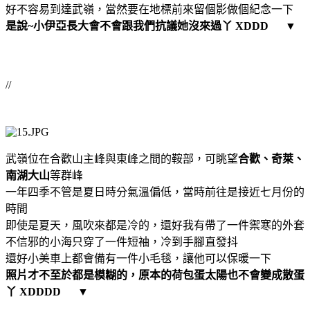
好不容易到達武嶺，當然要在地標前來留個影做個紀念一下
是說~小伊亞長大會不會跟我們抗議她沒來過丫 XDDD
▼
//
武嶺位在合歡山主峰與東峰之間的鞍部，可眺望
合歡、奇萊、
南湖大山
等群峰
一年四季不管是夏日時分氣溫偏低，當時前往是接近七月份的
時間
即使是夏天，風吹來都是冷的，還好我有帶了一件禦寒的外套
不信邪的小海只穿了一件短袖，冷到手腳直發抖
還好小美車上都會備有一件小毛毯，讓他可以保暖一下
照片才不至於都是模糊的，原本的荷包蛋太陽也不會變成散蛋
丫 XDDDD
▼