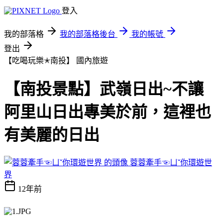
登入
我的部落格
我的部落格後台
我的帳號
登出
【吃喝玩樂✭南投】
國內旅遊
【南投景點】武嶺日出~不讓
阿里山日出專美於前，這裡也
有美麗的日出
蓉蓉牽手☜ㄩˇ你環遊世
界
12年前