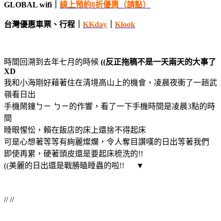
GLOBAL wifi｜
線上預約8折優惠（請點）
台灣優惠車票、行程｜
KKday
｜
Klook
時間回溯到去年七月的時候
((反正拖稿不是一天兩天的大事了
XD
我和小海剛好藉著住在清境高山上的機會，凌晨夜衝了一趟武
嶺看日出
手機鬧鐘ㄅㄧ ㄅㄧ的作響，看了一下手機時間是凌晨3點的時
間
睡眼惺忪，賴在飯店的床上還捨不得起床
可是心想著等等有絢麗燦爛，令人奪目讚嘆的日出等著我們
即使再累，硬著頭皮還是要起床梳洗的!!
((美麗的日出還是戰勝瞌睡蟲的啦!!
▼
// //