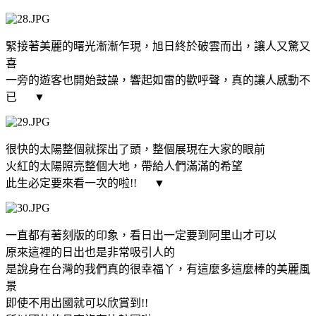
緊接著美麗的曙光漸漸乍現，旭日終於破雲而出，讓人又驚又
喜
一旁的遊客也開始鼓譟，響起如雷的歡呼聲，真的讓人感動不
已
▼
很快的太陽整個就探出了頭，整個展現在大家的眼前
火紅的太陽照亮整個大地，帶給人們滿滿的希望
此生必定要來看一次的啦!!
▼
一直都有著刻版的印象，看日出一定要到阿里山才可以
原來這裡的日出也是非常吸引人的
是說身在台灣的我們真的很幸福丫，有這麼多這麼棒的美麗風
景
即使不用出國就可以欣賞到!!