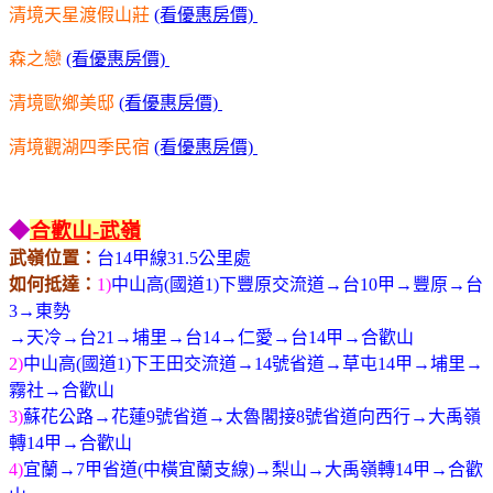
清境天星渡假山莊
(看優惠房價)
森之戀
(看優惠房價)
清境歐鄉美邸
(看優惠房價)
清境觀湖四季民宿
(看優惠房價)
◆
合歡山-
武嶺
武嶺位置：
台14甲線31.5公里處
如何抵達：
1)
中山高(國道1)下豐原交流道→台10甲→豐原→台
3→東勢
→天冷→台21→埔里→台14→仁愛→
台14甲→合歡山
2)
中山高(國道1)下王田交流道→14號省道→草屯14甲→埔里→
霧社→合歡山
3)
蘇花公路→花蓮9號省道→太魯閣接8號省道向西行→大禹嶺
轉14甲→合歡山
4)
宜蘭→7甲省道(中橫宜蘭支線)→梨山→大禹嶺轉14甲→合歡