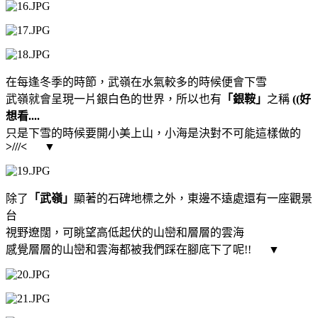
在每逢冬季的時節，武嶺在水氣較多的時候便會下雪
武嶺就會呈現一片銀白色的世界，所以也有
「銀鞍」
之稱
((好
想看....
只是下雪的時候要開小美上山，小海是決對不可能這樣做的
>///<
▼
除了
「武嶺」
顯著的石碑地標之外，東邊不遠處還有一座觀景
台
視野遼闊，可眺望高低起伏的山巒和層層的雲海
感覺層層的山巒和雲海都被我們踩在腳底下了呢!!
▼