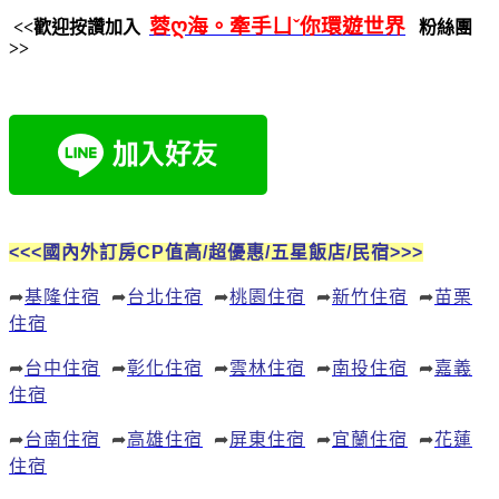
蓉ღ海。牽手ㄩˇ你環遊世界
<<歡迎按讚加入
粉絲團
>>
<<<國內外訂房CP值高/超優惠/五星飯店/民宿>>>
➦
基隆住宿
➦
台北住宿
➦
桃園住宿
➦
新竹住宿
➦
苗栗
住宿
➦
台中住宿
➦
彰化住宿
➦
雲林住宿
➦
南投住宿
➦
嘉義
住宿
➦
台南住宿
➦
高雄住宿
➦
屏東住宿
➦
宜蘭住宿
➦
花蓮
住宿