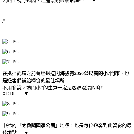
公路上視野遼闊，壯麗景觀盡收眼底~~
▼
//
在抵達武嶺之前會經過這間
海拔有2050公尺高的小7門市
，也
是遊客們補給糧食的最佳場所
不用多說，這間小7的生意一定是客源滾滾的嘛!!
XDDD
▼
中途的
「太魯閣國家公園」
地標，也是每位遊客到此留影的最
佳地點
▼