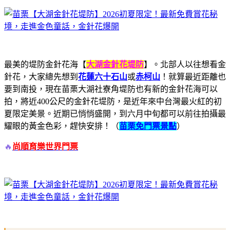
最美的堤防金針花海【
大湖金針花堤防
】。北部人以往想看金
針花，大家總先想到
花蓮六十石山
或
赤柯山
！就算最近距離也
要到南投，現在苗栗大湖社寮角堤防也有新的金針花海可以
拍，將近400公尺的金針花堤防，是近年來中台灣最火紅的初
夏限定美景。近期已悄悄盛開，到六月中旬都可以前往拍攝最
耀眼的黃金色彩，趕快安排！（
苗栗免門票景點
）
🔥
尚順育樂世界門票