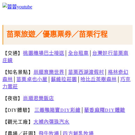
苗栗旅遊／優惠票券／苗栗行程
【交通】
桃園機場巴士接送
│
全台租車
│
台灣好行苗栗南
庄線
【知名景點】
尚順育樂世界
│
苗栗西湖渡假村
│
格林奇幻
森林
│
苗栗卓也小屋
│
蘇維拉莊園
│
哈比丘茶樹森林
│
巧克
力雲莊
【夜宿】
尚順君樂飯店
【DIY體驗】
三義鴨箱寶DIY彩繪
│
藺香麻糬DIY體驗
【觀光工廠】
大補內彈珠汽水
【農場／莊園】
飛牛牧場
│
四方鮮乳牧場