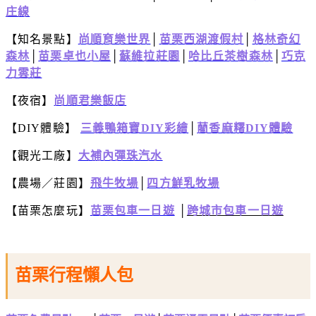
庄線
【知名景點】
尚順育樂世界
│
苗栗西湖渡假村
│
格林奇幻
森林
│
苗栗卓也小屋
│
蘇維拉莊園
│
哈比丘茶樹森林
│
巧克
力雲莊
【夜宿】
尚順君樂飯店
【DIY體驗】
三義鴨箱寶DIY彩繪
│
藺香麻糬DIY體驗
【觀光工廠】
大補內彈珠汽水
【農場／莊園】
飛牛牧場
│
四方鮮乳牧場
【苗栗怎麼玩】
苗栗包車一日遊
│
跨城市包車一日遊
苗栗行程懶人包