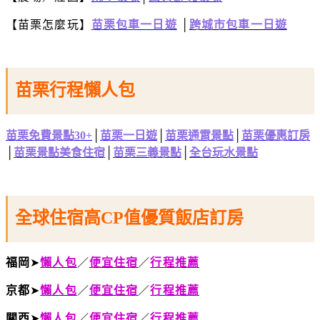
【苗栗怎麼玩】
苗栗包車一日遊
│
跨城市包車一日遊
苗栗行程懶人包
苗栗免費景點30+
│
苗栗一日遊
│
苗栗通霄景點
│
苗栗優惠訂房
│
苗栗景點美食住宿
│
苗栗三義景點
│
全台玩水景點
全球住宿高CP值優質飯店訂房
福岡
➤
懶人包
／
便宜住宿
／
行程推薦
京都
➤
懶人包
／
便宜住宿
／
行程推薦
關西
➤
懶人包
／
便宜住宿
／
行程推薦