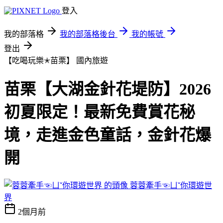
登入
我的部落格
我的部落格後台
我的帳號
登出
【吃喝玩樂✭苗栗】
國內旅遊
苗栗【大湖金針花堤防】2026
初夏限定！最新免費賞花秘
境，走進金色童話，金針花爆
開
蓉蓉牽手☜ㄩˇ你環遊世
界
2個月前