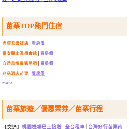
苗栗TOP熱門住宿
尚順君樂飯店
│
看房價
泰安觀止溫泉會館
│
看房價
自然風情景觀民宿
│
看房價
兆品酒店苗栗
│
看房價
more....
苗栗旅遊／優惠票券／苗栗行程
【交通】
桃園機場巴士接送
│
全台租車
│
台灣好行苗栗南