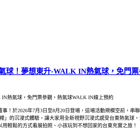
大熱氣球！夢想東升-WALK IN熱氣球，免門
！於2026年7月3日至8月20日登場，這場活動規模空前，串聯
氣球裡」的沉浸式體驗，讓大家用全新視野沉浸式感受台東熱氣球
以用輕鬆的方式看展拍照、小孩玩到不想回家的台東充實之旅！