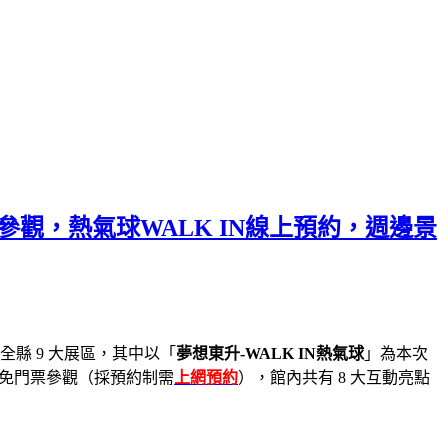
票參觀，熱氣球WALK IN線上預約，週邊景
全縣 9 大展區，其中以「
夢想東升-WALK IN熱氣球
」為本次
，免門票參觀（採預約制需
上網預約
），館內共有 8 大互動亮點