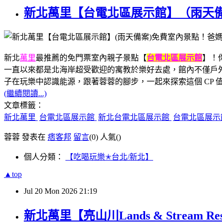
新北萬里【台電北區展示館】（雨天
新北
萬里
最推薦的免門票室內親子景點【
台電北區展示館
】！
一直以來都是北海岸超受歡迎的寓教於樂好去處，館內不僅戶外
子在玩樂中認識能源，跟著蓉蓉的腳步，一起來探索這個 CP 
(繼續閱讀...)
文章標籤：
新北萬里
台電北區展示館
新北台電北區展示館
台電北區展示
蓉蓉 發表在
痞客邦
留言
(0)
人氣(
)
個人分類：
【吃喝玩樂✭台北/新北】
▲top
Jul
20
Mon
2026
21:19
新北萬里【亮山川Lands & Stre