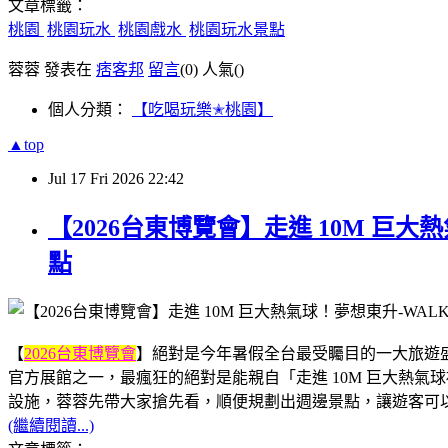
文章標籤：
桃園
桃園玩水
桃園戲水
桃園玩水景點
蓉蓉 發表在
痞客邦
留言
(0)
人氣(
)
個人分類：
【吃喝玩樂✭桃園】
▲top
Jul
17
Fri
2026
22:42
【2026台東博覽會】走進 10M 巨
點
【
2026台東博覽會
】絕對是今年暑假全台最受矚目的一大旅遊盛事
官方展館之一，最瘋狂的絕對是能親自「走進 10M 巨大熱
設施，蓉蓉先帶大家搶先看，順便規劃出週邊景點，讓遊客可
(繼續閱讀...)