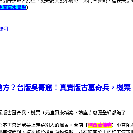
吸引許多遊客前往，更是夏天戲水勝地，免門票參觀，
這裡美景
桃園玩水景點
）
蝠洞
方？台版吳哥窟！真實版古墓奇兵，機票 
於不再只是螢幕上羨慕別人的風景。台南【
楠西萬佛寺
】小普陀
都抱憾而歸。這次終於搶到預約名額，並在晴空萬里的好天氣下