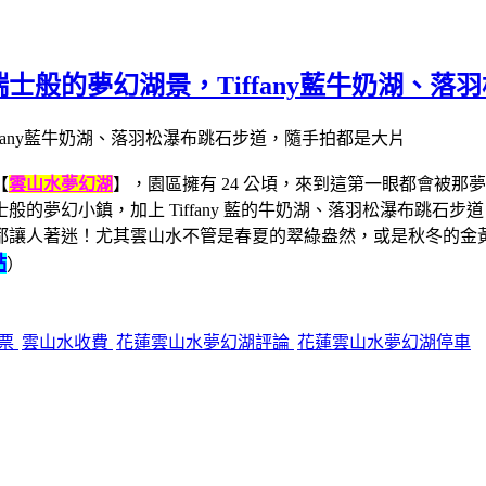
士般的夢幻湖景，Tiffany藍牛奶湖、落
【
雲山水夢幻湖
】，園區擁有 24 公頃，來到這第一眼都會被
的夢幻小鎮，加上 Tiffany 藍的牛奶湖、落羽松瀑布跳石
都讓人著迷！尤其雲山水不管是春夏的翠綠盎然，或是秋冬的金
點
）
門票
雲山水收費
花蓮雲山水夢幻湖評論
花蓮雲山水夢幻湖停車