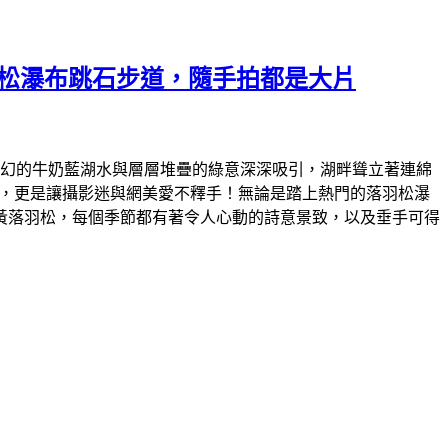
羽松瀑布跳石步道，隨手拍都是大片
那夢幻的牛奶藍湖水與層層堆疊的綠意深深吸引，湖畔聳立著連綿
步道，更是讓攝影迷與網美愛不釋手！無論是踏上熱門的落羽松瀑
黃落羽松，每個季節都有著令人心動的詩意景致，以及垂手可得