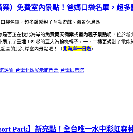
備案）免費室內景點！爸媽口袋名單，超多
你是否正在找北海岸的
免費雨天備案
或
室內親子景點
呢？位於新
展示了重達 139 噸的巨大汽輪機轉子，一、二樓更規劃了電
值超高的北海岸室內景點吧！（
北海岸一日遊
）
館評論
台電北區展示館門票
台電展示館
am Resort Park】新亮點！全台唯一水