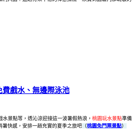
園免費戲水、無邊際泳池
戲水景點等，
透沁涼迎接這一波暑假熱浪，
桃園玩水景點
準備
消暑快感，安排一趟充實的夏季之旅吧
（
桃園免門票景點
）