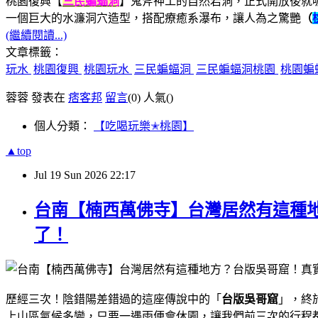
桃園復興【
三民蝙蝠洞
】鬼斧神工的自然岩洞，正式開放後就
一個巨大的水濂洞穴造型，搭配療癒系瀑布，讓人為之驚艷
（
(繼續閱讀...)
文章標籤：
玩水
桃園復興
桃園玩水
三民蝙蝠洞
三民蝙蝠洞桃園
桃園蝙
蓉蓉 發表在
痞客邦
留言
(0)
人氣(
)
個人分類：
【吃喝玩樂✭桃園】
▲top
Jul
19
Sun
2026
22:17
台南【楠西萬佛寺】台灣居然有這種地
了！
歷經三次！陰錯陽差錯過的這座傳說中的「
台版吳哥窟
」，終
上山區氣候多變，只要一遇雨便會休園，讓我們前三次的行程