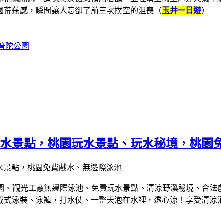
國荒蕪感，瞬間讓人忘卻了前三次撲空的沮喪（
玉井一日遊
）
普陀公園
5+戲水景點，桃園玩水景點、玩水秘境，桃
園、觀光工廠無邊際泳池、免費玩水景點、清涼野溪秘境、合法
截式泳裝、泳褲，
打水仗、一整天泡在水裡，透心涼！享受清涼