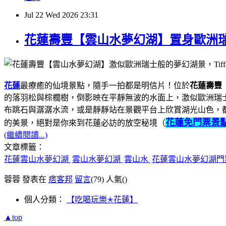
Jul
22
Wed
2026
23:31
花蓮壽豐【雲山水夢幻湖】置身歐洲瑞
花蓮
最療癒的仙境景點，隨手一拍都是明信片！位於
花蓮壽豐
的落羽松與棕櫚樹，倒影映在平靜無波的水面上，激似歐洲瑞士般
布跳石與潺潺水流，或是靜靜站在景觀平台上欣賞湖光山色，
花蓮免門票景
的美景，絕對是你來到花蓮必訪的放空秘境（
(繼續閱讀...)
文章標籤：
花蓮雲山水夢幻湖
雲山水夢幻湖
雲山水
花蓮雲山水夢幻湖
蓉蓉 發表在
痞客邦
留言
(79)
人氣(
)
個人分類：
【吃喝玩樂✭花蓮】
▲top