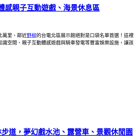
體感親子互動遊戲、海景休息區
北萬里、鄰近
野柳
的台電北區展示館絕對是口袋名單首選！這裡
能知識空間、親子互動體感遊戲與騎車發電等豐富娛樂設施，讓孩
中彩虹森林步道，夢幻戲水池、露營車、景觀休閒園