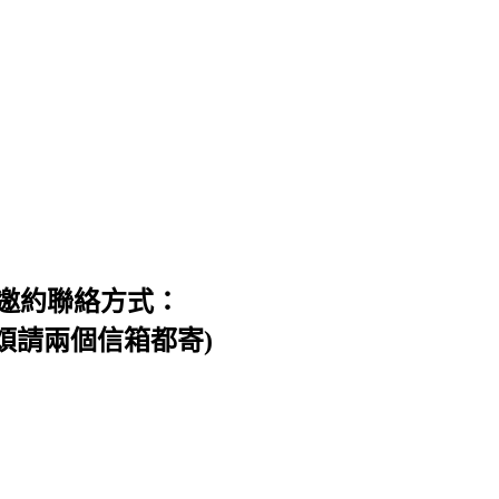
邀約聯絡方式：
信件，煩請兩個信箱都寄)