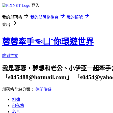
登入
我的部落格
我的部落格後台
我的帳號
登出
蓉蓉牽手☜ㄩˇ你環遊世界
跳到主文
我是蓉蓉，夢想和老公、小伊亞一起牽手
「s045488@hotmail.com」 「s04
部落格全站分類：
休閒旅遊
相簿
部落格
名片