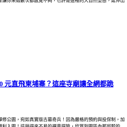
會讓你來過數次都感覺不夠，
也許是這裡的大自然型態，延伸出
0 元直飛柬埔寨？這座寺廟讓全網都跪
禪修公園，宛如真實版古墓奇兵！因為嚴格的預約與投保制，加
順利入園！這趟得來不易的禪意探險，欣賞到園區內那斑駁的