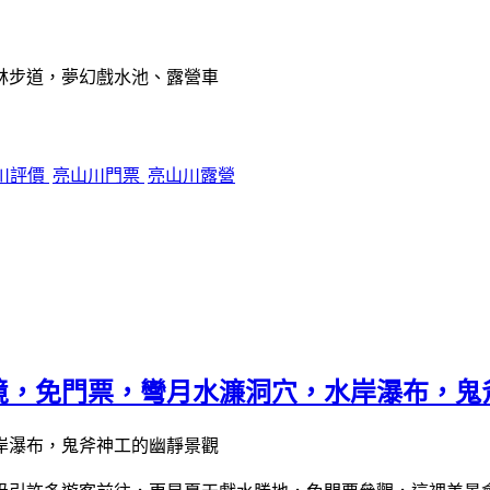
川評價
亮山川門票
亮山川露營
境，免門票，彎月水濂洞穴，水岸瀑布，鬼