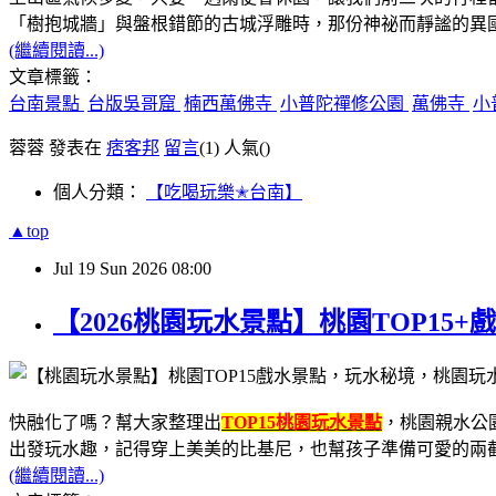
「樹抱城牆」與盤根錯節的古城浮雕時，那份神祕而靜謐的異
(繼續閱讀...)
文章標籤：
台南景點
台版吳哥窟
楠西萬佛寺
小普陀禪修公園
萬佛寺
小
蓉蓉 發表在
痞客邦
留言
(1)
人氣(
)
個人分類：
【吃喝玩樂✭台南】
▲top
Jul
19
Sun
2026
08:00
【2026桃園玩水景點】桃園TOP1
快融化了嗎？
幫大家整理出
TOP15桃園玩水景點
，
桃園親水公
出發玩水趣，
記得穿上美美的比基尼，
也幫孩子準備可愛的兩
(繼續閱讀...)