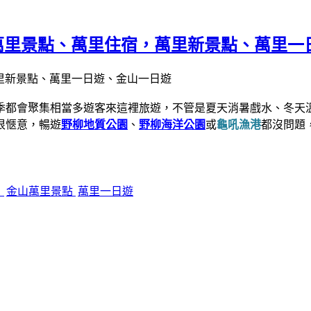
 金山萬里景點、萬里住宿，萬里新景點、萬里
季都會聚集相當多遊客來這裡旅遊，不管是夏天消暑戲水、冬天
很愜意，暢遊
野柳地質公園
、
野柳海洋公園
或
龜吼漁港
都沒問題
角
金山萬里景點
萬里一日遊