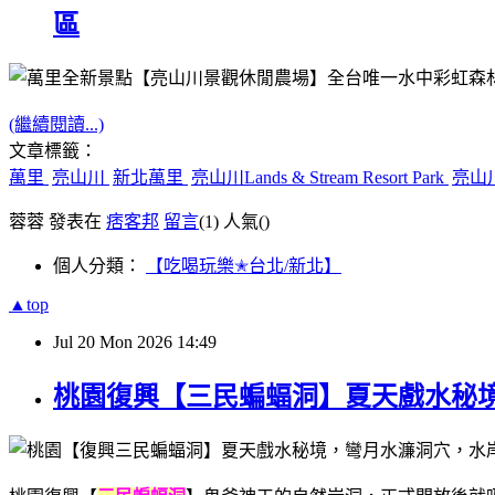
區
(繼續閱讀...)
文章標籤：
萬里
亮山川
新北萬里
亮山川Lands & Stream Resort Park
亮山
蓉蓉 發表在
痞客邦
留言
(1)
人氣(
)
個人分類：
【吃喝玩樂✭台北/新北】
▲top
Jul
20
Mon
2026
14:49
桃園復興【三民蝙蝠洞】夏天戲水秘