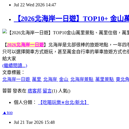
Jul
22
Wed
2026
14:47
【2026北海岸一日遊】TOP10+
【
2026北海岸一日遊
】北海岸是北部很棒的旅遊地點，一年四
只可以選擇開車方式遊玩，甚至萬金自行車的單車旅遊方式也
給大家
(繼續閱讀...)
文章標籤：
北海岸一日遊
萬里
北海岸
金山
北海岸景點
萬里景點
東北
蓉蓉 發表在
痞客邦
留言
(1)
人氣(
)
個人分類：
【吃喝玩樂✭台北/新北】
▲top
Jul
21
Tue
2026
15:48