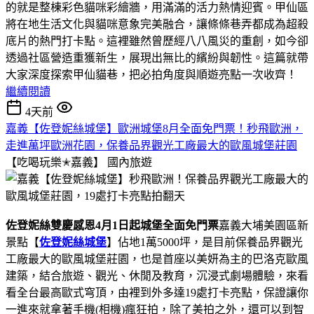
的就是整棟彩色貓咪彩繪牆，用滿滿的活力熱情迎賓。甲仙區
將在地生活文化與貓咪意象完美融合，讓條條巷弄都成為超殺
底片的熱門打卡點。這裡雖然曾歷經八八風災的重創，如今卻
透過社區營造重獲新生，展現出無比的繽紛與韌性。這篇就帶
大家深度探索甲仙貓巷，把必拍角度與順遊亮點一次收齊！
繼續閱讀
4天前
嘉義【佐登妮絲城堡】歐洲城堡8月全面免門票！秒飛歐洲，
走進萬坪歐洲花園，保養品界觀光工廠最大的歐風城堡莊園
【吃喝玩樂✭嘉義】
國內旅遊
佐登妮絲雙慶感恩4月1日起城堡全面免門票
嘉義大埔美園區新
景點【
佐登妮絲城堡
】佔地1萬5000坪，是目前保養品界觀光
工廠最大的歐風城堡莊園，也是首座以美妍為主的巴洛克歐風
建築，結合旅遊、觀光、休閒及教育，沉浸式劇場體驗，來看
看全台最高歐式穹頂，由裡到外多達19處打卡亮點，保證讓你
一進來就拿著手機(相機)瘋狂拍，除了美拍之外，還可以到智