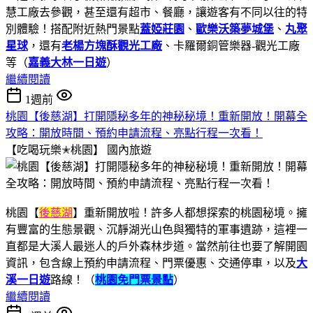
慧工廠去參觀，甚至還有超市、餐廳，讓遊客有不同以往的特
別體驗！搭配附近熱門景點
蓋婭莊園
、
歐樂沃築夢城堡
、
丸聚
星球
，還有
老楊方塊酥觀光工廠
、卡羅爾銅管樂器-觀光工廠
等（
嘉義大林一日遊
）
繼續閱讀
1週前
桃園【後慈湖】打開隱秘多年的神秘秘境！重新開放！開幕全
攻略：開放時間、預約申請流程、亮點行程一次看！
【吃喝玩樂✭桃園】
國內旅遊
桃園【
後慈湖
】重新開放啦！許多人都想探索的桃園秘境。擁
有豐富的生態景觀、沉靜湖光山色與獨特的軍事遺跡，這裡一
直都是大溪人最迷人的戶外森林步道。當然前往也要了解開園
資訊，包含線上預約申請流程、門票優惠、交通停車，以及
大
溪一日遊
路線！（
桃園免門票景點
）
繼續閱讀