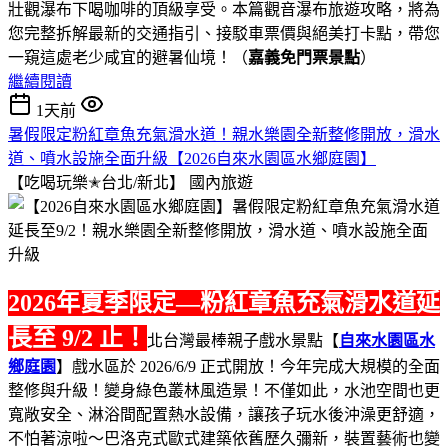
壯觀瀑布下喝咖啡的頂級享受。本篇觀音瀑布旅遊攻略，將為
您完整拆解最新的交通指引、接駁車票價與絕美打卡點，帶您
一窺這處老少咸宜的避暑仙境！（
嘉義免門票景點
）
繼續閱讀
1天前
暑假限定粉紅章魚充氣滑水道！親水樂園全新整修開放，滑水
道、噴水設施全面升級【2026自來水園區水鄉庭園】
【吃喝玩樂✭台北/新北】
國內旅遊
2026年夏季限定—粉紅章魚充氣滑水道延
長至 9/2 止！
北台灣最棒親子戲水景點【
自來水園區水
鄉庭園
】戲水區於 2026/6/9 正式開放！今年完成大規模的全面
整修與升級！變身綠色叢林風造景！不僅如此，水池空間也更
寬敞安全、淋浴間配置熱水設備，讓孩子玩水後沖澡更舒適，
不怕著涼啦～巴洛克式歐式建築依舊歷久彌新，裝置藝術也變