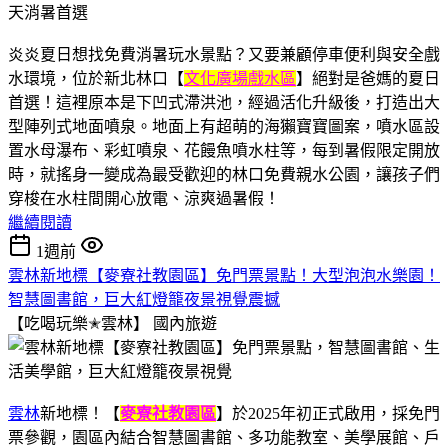
炎炎夏日想找免費消暑玩水景點？又要兼顧停車便利與安全戲
水環境，位於新北林口【
文化廣場戲水區
】絕對是爸媽的夏日
首選！這裡原本是下凹式滯洪池，經過活化升級後，打造出大
型陣列式地面噴泉。地面上有超萌的海獺寶寶圖案，噴水區設
置水母瀑布、彩虹噴泉、花饅魚噴水柱等，每到暑假限定開放
時，就搖身一變成為最受歡迎的林口免費親水公園，讓孩子們
穿梭在水柱間開心放電、涼爽過暑假！
繼續閱讀
1週前
雲林新地標【麥寮社教園區】免門票景點！大型泡泡水樂園！
智慧圖書館，巨大紅燈籠夜景視覺震撼
【吃喝玩樂✭雲林】
國內旅遊
雲林
新地標！【
麥寮社教園區
】於2025年初正式啟用，採免門
票參觀，園區內結合智慧圖書館、多功能教室、美學展館、戶