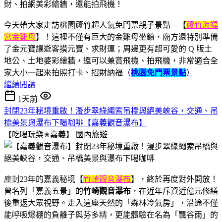
今天帶大家走訪桃園蘆竹超人氣免門票親子景點—【
蘆竹海福
宮金雞母
】！這裡不僅有巨大的金雞母坐鎮，廟方還特別準備
了金元寶讓遊客摸元寶、求財運；周邊更有超可愛的 Q 版土
地公、土地婆彩繪牆，還可以兼賞飛機、拍飛機，非常適合全
家大小一起來拍照打卡、招財納福（
桃園免門票景點
）
繼續閱讀
1天前
封閉23年秘境重啟！漫步翠綠繩索吊橋與絕美峽谷，交通、吊
橋美景與瀑布下喝咖啡【嘉義觀音瀑布】
【吃喝玩樂✭嘉義】
國內旅遊
塵封23年的嘉義秘境【
竹崎觀音瀑布
】，終於再度對外開放！
曾名列「嘉義五景」的
竹崎觀音瀑布
，在近年斥資近億元修繕
後重返大眾視野。走入這座天然的「森林冷氣房」，沿途不僅
能呼吸爆棚的負離子與芬多精，更能體驗在名為「飄谷雨」的