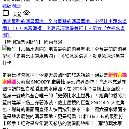
繼續閱讀
2天前
地表最強的消暑聖地！全台最萌的消暑聖地「史努比主題水樂
園」！6°C冰凍滑道，炎夏急凍消暑兼打卡。新竹【六福水樂
園】
【吃喝玩樂✭新竹】
國內旅遊
史努比控會瘋掉！今夏天最熱門的旅遊話題，絕對是
新竹六福
水樂園
與萌寵
SNOOPY 史努比
夢幻跨界合作！將原本充滿異
國情調的藍白希臘風的水樂園，在 2026 年今夏換上新面貌，
搖身一變成為全台唯一的「
史努比水上世界
」！經典的愛琴海
藍白建築，遇上穿著泳裝、戴上墨鏡的巨型 SNOOPY 人氣角
色，爆萌的畫面簡直讓人快門按到停不下來！讓
六福水樂園
不
僅是地表最強的消暑聖地，更是稱霸 IG 和 Threads 的最強打
卡殺手！絕對是今年夏天必訪的消暑勝地啦！（
新竹玩水景