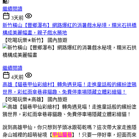
點
）
繼續閱讀
3天前
新竹橫山【豐鄉瀑布】網路爆紅的消暑戲水秘境，糯米石拱橋
構成美麗幅畫，親子戲水勝地
【吃喝玩樂✭新竹】
國內旅遊
繼續閱讀
4天前
高雄【貓巷甲仙彩繪村】轉角遇見喵！走進童話般的繽紛塗鴉
世界，彩虹雨傘巷尋貓趣、免費停車場隱藏立體彩繪貓！
【吃喝玩樂✭高雄】
國內旅遊
說到高雄甲仙，你只想到芋頭冰跟筍乾嗎？這次帶大家走進隱
身山城裡的超萌祕境【
甲仙貓巷
】！只要一停好車，迎面而來