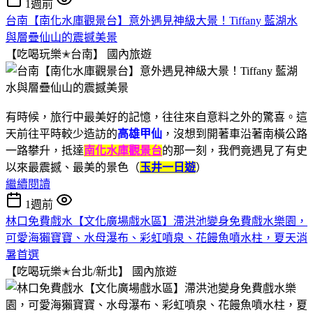
1週前
台南【南化水庫觀景台】意外遇見神級大景！Tiffany 藍湖水
與層疊仙山的震撼美景
【吃喝玩樂✭台南】
國內旅遊
有時候，旅行中最美好的記憶，往往來自意料之外的驚喜。這
天前往平時較少造訪的
高雄甲仙
，沒想到開著車沿著南橫公路
一路攀升，抵達
南化水庫觀景台
的那一刻，我們竟遇見了有史
以來最震撼、最美的景色（
玉井一日遊
）
繼續閱讀
1週前
林口免費戲水【文化廣場戲水區】滯洪池變身免費戲水樂園，
可愛海獺寶寶、水母瀑布、彩虹噴泉、花饅魚噴水柱，夏天消
暑首選
【吃喝玩樂✭台北/新北】
國內旅遊