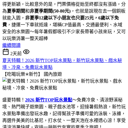
得更新穎，比較意外的是，門票價格從始至終都沒有漲過，分
為
夏季期間
和
非夏季期間(50-80元)
，也就是說現在去一個銅板
就能入園，
非夏季12歲以下小朋友也只要25元，6歲以下免
費
，捷運一下車就抵達，堪稱CP值最高、交通最便利、水域
安全的水樂園～每年暑假都吸引不少家長帶著小孩來玩，又可
以玩樂消暑一整天超棒
繼續閱讀
2天前
夏天特輯！2026 新竹TOP玩水景點，新竹玩水景點、戲水秘
境、冷泉、免費玩水景點
【吃喝玩樂✭新竹】
國內旅遊
盛夏特輯！
2026 新竹TOP玩水景點
～免費冷泉、清涼野溪秘
境、熱門親子遊樂園、親子戲水池等，迎接暑假熱浪，新竹玩
水景點準備出發玩水趣，記得幫孩子準備可愛的泳裝、泳褲，
再選件美美的比基尼，打水仗、一整天泡在水裡透心涼！享受
清涼消暑快感，安排一趟新竹充實的夏季之旅吧！