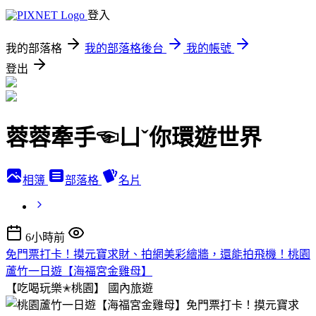
登入
我的部落格
我的部落格後台
我的帳號
登出
蓉蓉牽手☜ㄩˇ你環遊世界
相簿
部落格
名片
6小時前
免門票打卡！摸元寶求財、拍網美彩繪牆，還能拍飛機！桃園
蘆竹一日遊【海福宮金雞母】
【吃喝玩樂✭桃園】
國內旅遊