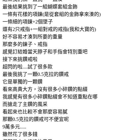
最後結果挑到了一組蝴蝶套組金飾
一條有花樣的項鍊(是從套組的金飾拿來湊的)
一條細的項鍊+2個墜子
還有2只戒指+一組對戒的戒指(我和大寶的)
好不容易才湊到所要的重量
那麼多的鍊子、戒指
感覺訂結婚當天脖子和手指會特別重吧
接下來挑鑽戒啦
超閃的啦....試了很多款
最後我挑了一顆0.5克拉的鑽戒
它是單獨的一顆鑽
看來高貴大方，沒有很多小碎鑽的點綴
我感覺有很多小碎鑽點綴會不知道重點在哪
而搶走了主鑽的風采
看起來也比較不會那麼容易膩
那顆0.5克拉的鑽戒可不便宜呢
9萬多元.....
雖然花了很多錢