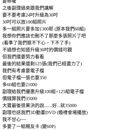
要命喔
之後副理過來跟我們講解
要不要考慮24吋升級為30吋
30吋可以放100組照片
多一組照片要多加1300耶 (原本我們60組)
我想你們應該也刪不了那麼多張照片了吧
(看準了我們狠不下心，下不了手)
不過想也知道升級30吋的價錢可觀
但我們還要努力看看
最後的結果還剩125張(我們已經盡力了)
我們有考慮要電子檔
但電子檔一張也要350
多60組也要21000
副理給我們優惠升級100組+125組電子檔
價錢算我們35000
大寶最後很果決的說.......好...就35000
副理也送我們3D動畫DVD (婚禮會場播放)
我不甘心~~
多要了一組親友卡 (變60P)