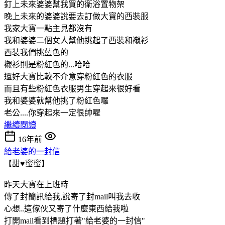
釘上未來婆婆幫我買的衛浴置物架
晚上未來的婆婆說要去訂做大寶的西裝服
我家大寶一點主見都沒有
我和婆婆二個女人幫他挑起了西裝和襯衫
西裝我們挑藍色的
襯衫則是粉紅色的...哈哈
還好大寶比較不介意穿粉紅色的衣服
而且有些粉紅色衣服男生穿起來很好看
我和婆婆就幫他挑了粉紅色囉
老公....你穿起來一定很帥喔
繼續閱讀
16年前
給老婆的一封信
【甜♥蜜蜜】
昨天大寶在上班時
傳了封簡訊給我,說寄了封mail叫我去收
心想..這傢伙又寄了什麼東西給我啦
打開mail看到標題打著"給老婆的一封信"