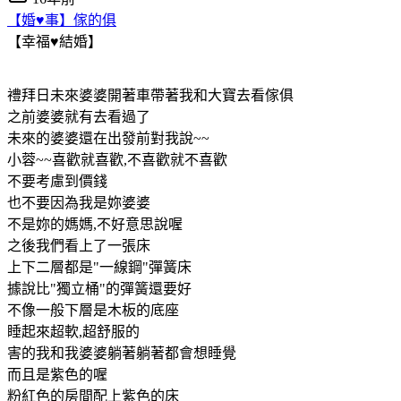
【婚♥事】傢的俱
【幸福♥結婚】
禮拜日未來婆婆開著車帶著我和大寶去看傢俱
之前婆婆就有去看過了
未來的婆婆還在出發前對我說~~
小蓉~~喜歡就喜歡,不喜歡就不喜歡
不要考慮到價錢
也不要因為我是妳婆婆
不是妳的媽媽,不好意思說喔
之後我們看上了一張床
上下二層都是"一線鋼"彈簧床
據說比"獨立桶"的彈簧還要好
不像一般下層是木板的底座
睡起來超軟,超舒服的
害的我和我婆婆躺著躺著都會想睡覺
而且是紫色的喔
粉紅色的房間配上紫色的床