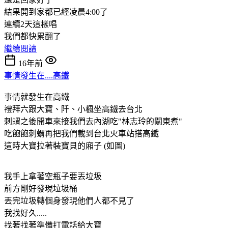
結果開到家都已經凌晨4:00了
連續2天這樣唱
我們都快累翻了
繼續閱讀
16年前
事情發生在....高鐵
事情就發生在高鐵
禮拜六跟大寶、阡、小楓坐高鐵去台北
刺蝟之後開車來接我們去內湖吃"林志玲的關東煮"
吃飽飽刺蝟再把我們載到台北火車站搭高鐵
這時大寶拉著裝寶貝的廂子 (如圖)
我手上拿著空瓶子要丟垃圾
前方剛好發現垃圾桶
丟完垃圾轉個身發現他們人都不見了
我找好久.....
找著找著準備打電話給大寶