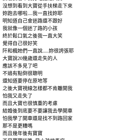
沒想到看到大寶從手扶梯走下來
妳跑去哪啦....我一直找妳耶
明知道自己會迷路還不跟好
我就像一個迷了路的小孩
終於鬆口氣之後我一直大笑
覺得自己很好笑
阡和楓她們一直說.....妳很誇張耶
大寶說20幾歲還走失的人
應該不多見了吧
不過有點倒很聰明
還知道要停在原地等
之後大寶視線怎樣都不肯離開我
怕我又走失了
而且大寶也很慎重的考慮
結婚後到底要不要讓我去學開車
怕我學了開車還是找不到路回家
那不是更糟嗎
而且幾年後有寶寶