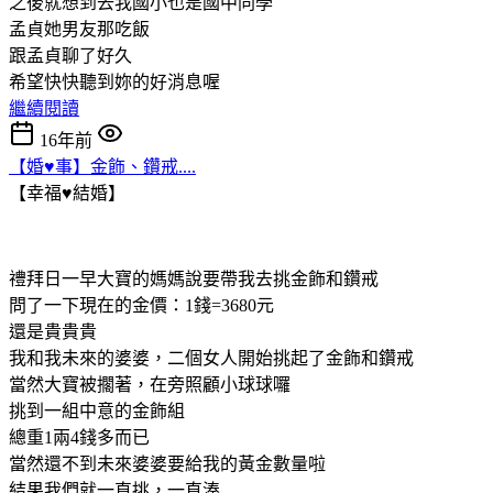
之後就想到去我國小也是國中同學
孟貞她男友那吃飯
跟孟貞聊了好久
希望快快聽到妳的好消息喔
繼續閱讀
16年前
【婚♥事】金飾、鑽戒....
【幸福♥結婚】
禮拜日一早大寶的媽媽說要帶我去挑金飾和鑽戒
問了一下現在的金價：1錢=3680元
還是貴貴貴
我和我未來的婆婆，二個女人開始挑起了金飾和鑽戒
當然大寶被擱著，在旁照顧小球球囉
挑到一組中意的金飾組
總重1兩4錢多而已
當然還不到未來婆婆要給我的黃金數量啦
結果我們就一直挑，一直湊