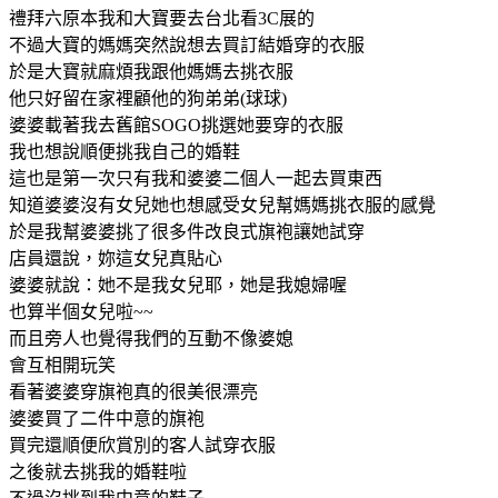
禮拜六原本我和大寶要去台北看3C展的
不過大寶的媽媽突然說想去買訂結婚穿的衣服
於是大寶就麻煩我跟他媽媽去挑衣服
他只好留在家裡顧他的狗弟弟(球球)
婆婆載著我去舊館SOGO挑選她要穿的衣服
我也想說順便挑我自己的婚鞋
這也是第一次只有我和婆婆二個人一起去買東西
知道婆婆沒有女兒她也想感受女兒幫媽媽挑衣服的感覺
於是我幫婆婆挑了很多件改良式旗袍讓她試穿
店員還說，妳這女兒真貼心
婆婆就說：她不是我女兒耶，她是我媳婦喔
也算半個女兒啦~~
而且旁人也覺得我們的互動不像婆媳
會互相開玩笑
看著婆婆穿旗袍真的很美很漂亮
婆婆買了二件中意的旗袍
買完還順便欣賞別的客人試穿衣服
之後就去挑我的婚鞋啦