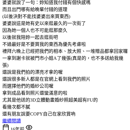
婆婆就說了一句：妳知道我付錢有個快感嗎
而且出門哪有給晚輩付錢的道理
(以後決對不能找婆婆出來買東西)
婆婆說這是她有史以來逛最久的一次街了
因為她一個人也不可能逛那麼久
以後就我陪妳一起去逛街吧
不過最好是不要買我的東西為優先考慮啦
禮拜六晚上已經把我們的相本、放大照、一堆贈品都拿回家囉
一拿到謝卡就被門市小姐A了幾張(真是的，也不多送給我幾
張)
還說是我們拍的漂亮才拿的喔
還說很多新人都是在官網上看到我們的照片
而選擇他們的婚紗公司喔
拿到成品看到照片還蠻滿意的啦
尤其是他送的3D立體動畫婚紗照超美超有FU的
看幾次都不膩
還有朋友說要COPY自己在家欣賞吶
繼續閱讀
16年前