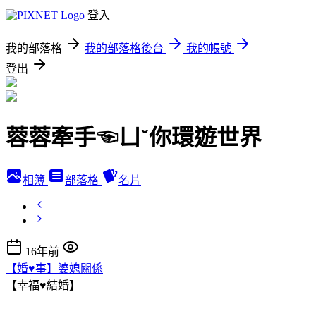
登入
我的部落格
我的部落格後台
我的帳號
登出
蓉蓉牽手☜ㄩˇ你環遊世界
相簿
部落格
名片
16年前
【婚♥事】婆媳關係
【幸福♥結婚】