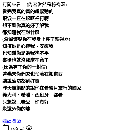
打開來看.....(內容當然是秘密囉)
看完我真的真的超感動的
眼淚一直在眼眶裡打轉
想不到你真的好了解我
都知道我在想什麼
(深深懷疑你在我身上裝了監視器
)
知道你是心疼我、安慰我
也知道你是為我抱不平
事後也就沒那麼在意了
(因為有了你的一封信)
這幾天你們家也忙著在搬東西
聽說油漆都刷好囉
昨天還很閒的說他在看蜜月旅行的國家
義大利、希臘、西班牙~~都看
只想說....老公~~你真好
永遠ㄞ你的婆~~
繼續閱讀
16年前