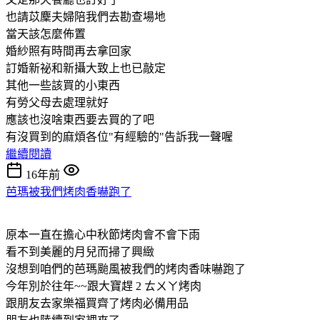
也請苡麇夫婦陪我們去勘查場地
當天該怎麼佈置
婚紗照有時間再去拿回家
訂婚新祕和新攝大致上也已敲定
其他一些該買的小東西
有勞父母去處理就好
應該也沒啥東西要去買的了吧
有沒買到的麻煩各位"有經驗的"告訴我一聲喔
繼續閱讀
16年前
芭瑪被我們烤肉香嚇跑了
原本一直在擔心中秋節烤肉會不會下雨
看不到美麗的月兒而掃了興緻
沒想到咱們的芭瑪颱風被我們的烤肉香味嚇跑了
今年別於往年~~跟大寶趕 2 ㄊㄨㄚ烤肉
跟朋友去家樂福買齊了烤肉必備用品