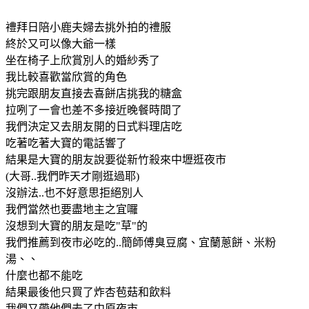
禮拜日陪小鹿夫婦去挑外拍的禮服
終於又可以像大爺一樣
坐在椅子上欣賞別人的婚紗秀了
我比較喜歡當欣賞的角色
挑完跟朋友直接去喜餅店挑我的糖盒
拉咧了一會也差不多接近晚餐時間了
我們決定又去朋友開的日式料理店吃
吃著吃著大寶的電話響了
結果是大寶的朋友說要從新竹殺來中壢逛夜市
(大哥..我們昨天才剛逛過耶)
沒辦法..也不好意思拒絕別人
我們當然也要盡地主之宜囉
沒想到大寶的朋友是吃"草"的
我們推薦到夜市必吃的..簡師傅臭豆腐、宜蘭蔥餅、米粉
湯、、
什麼也都不能吃
結果最後他只買了炸杏苞菇和飲料
我們又帶他們去了中原夜市