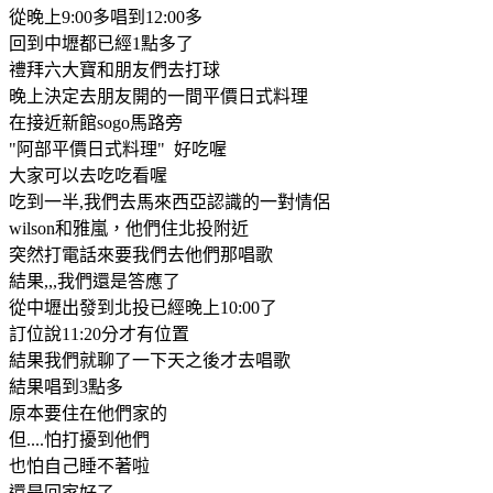
從晚上9:00多唱到12:00多
回到中壢都已經1點多了
禮拜六大寶和朋友們去打球
晚上決定去朋友開的一間平價日式料理
在接近新館sogo馬路旁
"阿部平價日式料理" 好吃喔
大家可以去吃吃看喔
吃到一半,我們去馬來西亞認識的一對情侶
wilson和雅嵐，他們住北投附近
突然打電話來要我們去他們那唱歌
結果,,,我們還是答應了
從中壢出發到北投已經晚上10:00了
訂位說11:20分才有位置
結果我們就聊了一下天之後才去唱歌
結果唱到3點多
原本要住在他們家的
但....怕打擾到他們
也怕自己睡不著啦
還是回家好了