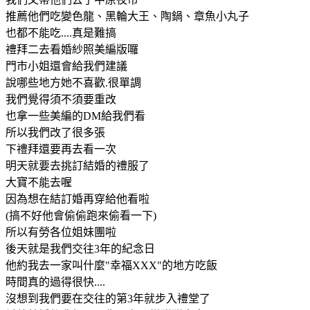
推薦他們吃變色龍、黑輪大王、陶鍋、章魚小丸子
也都不能吃....真是難搞
禮拜二去看婚紗照美編版囉
門市小姐還會給我們建議
說哪些地方她不喜歡.很單調
我們覺得須不須要重改
也拿一些美編的DM給我們看
所以我們改了很多張
下禮拜還要再去看一次
明天就要去挑訂結婚的禮服了
大寶不能去喔
因為想在結訂婚再穿給他看啦
(搞不好他會偷偷跑來偷看一下)
所以有勞各位姐妹團啦
後天就是我們交往3年的紀念日
他約我去一家叫什麼"幸福XXX"的地方吃飯
時間真的過得很快....
沒想到我們要在交往的第3年就步入禮堂了