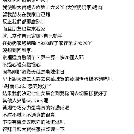
朋友也陸續到家裡來了
我便跟大寶跑去趕第 1 ㄊㄨㄚ (大寶奶奶家)烤肉
留我朋友在我家自己烤
反正我們都那麼熟了
而且朋友也常來我家
就....當作自己家囉~自己動手
在奶奶家烤到晚上9:00趕了家裡第 2 ㄊㄨㄚ
沒想到回到家...
家裡還真熱鬧丫，算一算....快20個人耶
不過心裡有點擔心
因為剛好過幾天就是老妹生日
早上跟大寶二人趕去京華城買的黃湘怡蛋糕不夠吃吧
6吋而已耶...怎麼夠分丫
結果我們決定七仙女集合到我房間去切蛋糕就好了
其他人只能say sorry囉
黃湘怡巧克力蛋糕真的好濃郁喔
不甜不膩，不過真的很貴
下次有機會去吃它的冰淇淋吧
禮拜日跟大寶在家裡整理一下