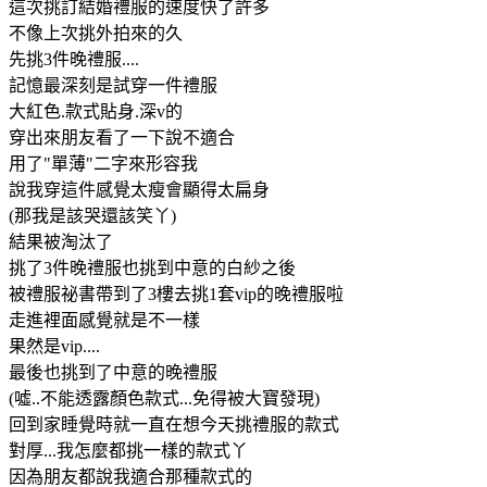
這次挑訂結婚禮服的速度快了許多
不像上次挑外拍來的久
先挑3件晚禮服....
記憶最深刻是試穿一件禮服
大紅色.款式貼身.深v的
穿出來朋友看了一下說不適合
用了"單薄"二字來形容我
說我穿這件感覺太瘦會顯得太扁身
(那我是該哭還該笑丫)
結果被淘汰了
挑了3件晚禮服也挑到中意的白紗之後
被禮服祕書帶到了3樓去挑1套vip的晚禮服啦
走進裡面感覺就是不一樣
果然是vip....
最後也挑到了中意的晚禮服
(噓..不能透露顏色款式...免得被大寶發現)
回到家睡覺時就一直在想今天挑禮服的款式
對厚...我怎麼都挑一樣的款式丫
因為朋友都說我適合那種款式的