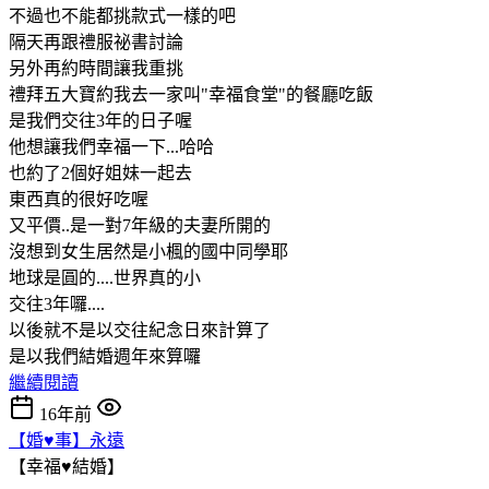
不過也不能都挑款式一樣的吧
隔天再跟禮服祕書討論
另外再約時間讓我重挑
禮拜五大寶約我去一家叫"幸福食堂"的餐廳吃飯
是我們交往3年的日子喔
他想讓我們幸福一下...哈哈
也約了2個好姐妹一起去
東西真的很好吃喔
又平價..是一對7年級的夫妻所開的
沒想到女生居然是小楓的國中同學耶
地球是圓的....世界真的小
交往3年囉....
以後就不是以交往紀念日來計算了
是以我們結婚週年來算囉
繼續閱讀
16年前
【婚♥事】永遠
【幸福♥結婚】