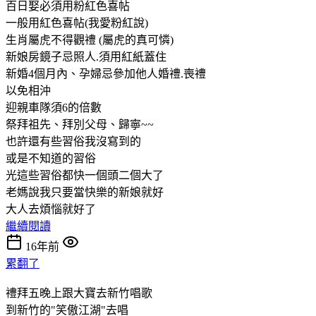
百日娶必須用粉紅色喜帖
一般用紅色喜帖(我愛粉紅說)
生肖屬虎不得觀禮 (屬虎的真可憐)
新娘房鏡子忌照人.須用紅紙蓋住
新婚4個月內、孕婦忌參加他人婚禮.喪禮
以免相沖
迎親車隊須6的倍數
祭拜祖先、拜別父母、歸寧~~
也許還有些習俗我沒寫到的
或是不知道的習俗
光這些習俗都快一個頭二個大了
老媽說我只要當快樂的新娘就好
大人去煩惱就好了
繼續閱讀
16年前
累翻了
禮拜五晚上跟大寶去新竹唱歌
到新竹的"笑傲江湖"去唱