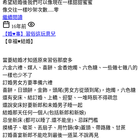
希望結婚後我們可以像現在一樣甜甜蜜蜜
像交往一樣吵架次數.....零
繼續閱讀
16年前
【婚♥事】習俗這玩意兒
【幸福♥結婚】
當要結婚才知道原來習俗那麼多
六金六禮、媒人、喜餅、金香炮燭、六色糖、一些雜七雜八的
一樣也少不了
訂婚男女方要準備六禮
喜餅，日頭餅，金飾，頭尾(男女方從頭到尾)，炮燭，六色糖
還有安床、結訂婚、上轎、迎娶、一堆時辰不得疏忽
還說安床好要新郎和未婚男子睡一起
結婚那天任何一個人(包括新郎和新娘)
忌坐新床 (都可以睡了.還不能坐)、忌踩門檻
摸橘子、敬茶、丟扇子、用竹篩(傘)蓋頭、帶路雞、甘蔗
訂婚喜宴新郎不能吃到最後一道菜.不說再見