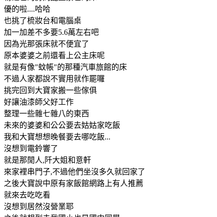
優的啦....哈哈
也挑了梳妝台和電腦桌
加一加差不多要5.6萬左右吧
因為光那張床就不便宜了
原本婆婆之前還看上公主床呢
就是有像"蚊帳"的那種汽車旅館的床
不過人家都說不實用就作罷囉
挑完回到大寶家搬一些傢俱
好讓油漆師父好工作
整理一些雜七雜八的東西
未來的婆婆和公公要去姑姑家吃飯
我和大寶想想晚餐要去哪吃飯...
沒想到電鈴響了
就是那閒人,阡大姐和意軒
來家裡串門子,不過他們坐沒多久就回家了
之後大寶說中原有家飯館網路上有人推薦
就來去吃吃看
沒想到居然沒營業耶