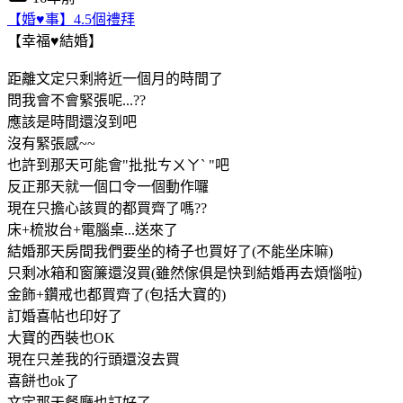
【婚♥事】4.5個禮拜
【幸福♥結婚】
距離文定只剩將近一個月的時間了
問我會不會緊張呢...??
應該是時間還沒到吧
沒有緊張感~~
也許到那天可能會"批批ㄘㄨㄚˋ "吧
反正那天就一個口令一個動作囉
現在只擔心該買的都買齊了嗎??
床+梳妝台+電腦桌...送來了
結婚那天房間我們要坐的椅子也買好了(不能坐床嘛)
只剩冰箱和窗簾還沒買(雖然傢俱是快到結婚再去煩惱啦)
金飾+鑽戒也都買齊了(包括大寶的)
訂婚喜帖也印好了
大寶的西裝也OK
現在只差我的行頭還沒去買
喜餅也ok了
文定那天餐廳也訂好了