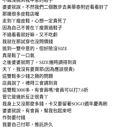
不過沒挑到我中意的鞋子
婆婆就說，不然我們二個散步去美華泰附近看看好了
那邊很多皮鞋店喔
走到丫瘦皮鞋，心想一定貴死了
因為自己不曾在丫瘦買過鞋子
不過看看就好嘛，又不吃虧
我就在那試穿也沒問價錢
挑到一雙中意的，但好險沒SIZE
真是鬆了一口氣
之後婆婆就問了，SIZE幾時調得到貨
天丫，我沒有要買耶(因為應該很貴)
這雙鞋多少錢之類的問題
店員說了，禮拜三會調到貨
這雙鞋3000多，有會員嗎?會員可以打7.6折
管它是幾折反正很貴丫
我身上又沒那麼多錢，卡又要留著SOGO週年慶再刷
婆婆就說，有會員，幫我包起來吧
作勢要付錢
我要自己付耶，推託許久