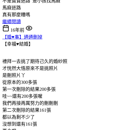
不是寶寶迷路 是小孩找馬麻
馬麻迷路
真有那麼糟嗎
繼續閱讀
16年前
【婚♥事】通通刪掉
【幸福♥結婚】
禮拜一去挑了期待己久的婚紗照
才恍然大悟原來不是挑照片
是刪照片丫
從原本的300多張
第一次刪除的結果200多張
哇~~還有200多張喔
我們再接再厲努力的刪刪刪
第二次刪除的結果161張
都以為剩不少了
沒想到還有161張