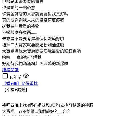
但那是未來婆婆的意思
也是她的一點心意
珠寶金飾店的人都說婆婆對我真好吶
真的很謝謝我未來的婆婆這麼疼我
送我這些貴重的禮物
不過那麼多東西......
未來是不是要考慮租個保險箱好啦
禮拜二大寶家就要開始粉刷油漆囉
大寶媽媽說大寶房間要漆我最愛的粉紅色吶
哈哈......真的好了解我
好期待我們滿滿粉紅色溫馨的新房喔
繼續閱讀
16年前
【婚♥事】又得重挑
【幸福♥結婚】
禮拜四晚上找4個好姐妹和3隻狗去挑訂結婚的禮服
大寶呢....??不給跟...我們說好的...哈哈