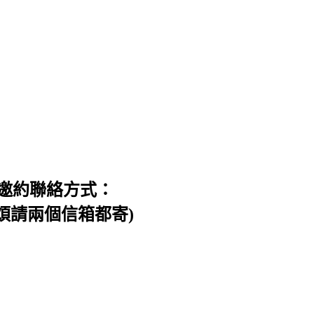
邀約聯絡方式：
信件，煩請兩個信箱都寄)