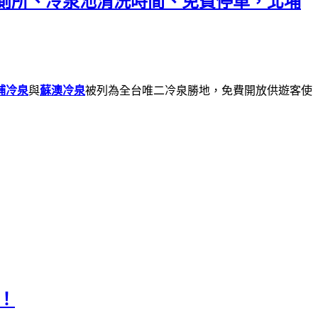
廁所、冷泉池清洗時間、免費停車，北埔
埔冷泉
與
蘇澳冷泉
被列為全台唯二冷泉勝地，免費開放供遊客使
！