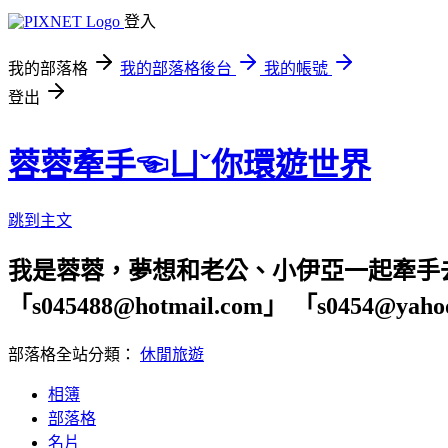
登入
我的部落格
我的部落格後台
我的帳號
登出
蓉蓉牽手☜ㄩˇ你環遊世界
跳到主文
我是蓉蓉，夢想和老公、小伊亞一起牽手
「s045488@hotmail.com」 「s04
部落格全站分類：
休閒旅遊
相簿
部落格
名片