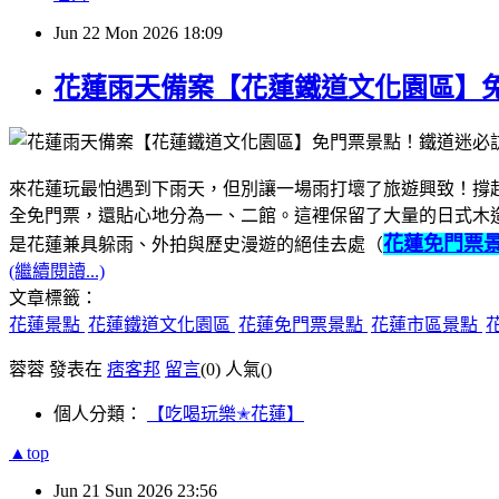
Jun
22
Mon
2026
18:09
花蓮雨天備案【花蓮鐵道文化園區】
來花蓮玩最怕遇到下雨天，但別讓一場雨打壞了旅遊興致！撐
全免門票，還貼心地分為一、二館。這裡保留了大量的日式木
花蓮免門票
是花蓮兼具躲雨、外拍與歷史漫遊的絕佳去處（
(繼續閱讀...)
文章標籤：
花蓮景點
花蓮鐵道文化園區
花蓮免門票景點
花蓮市區景點
蓉蓉 發表在
痞客邦
留言
(0)
人氣(
)
個人分類：
【吃喝玩樂✭花蓮】
▲top
Jun
21
Sun
2026
23:56