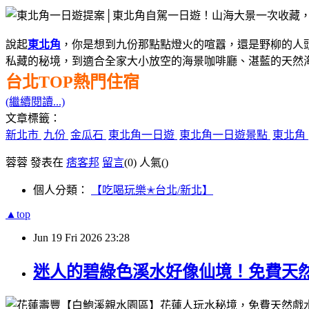
說起
東北角
，你是想到九份那點點燈火的喧囂，還是野柳的人
私藏的秘境，到適合全家大小放空的海景咖啡廳、湛藍的天然
台北TOP熱門住宿
(繼續閱讀...)
文章標籤：
新北市
九份
金瓜石
東北角一日遊
東北角一日遊景點
東北角
蓉蓉 發表在
痞客邦
留言
(0)
人氣(
)
個人分類：
【吃喝玩樂✭台北/新北】
▲top
Jun
19
Fri
2026
23:28
迷人的碧綠色溪水好像仙境！免費天