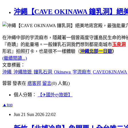
沖繩【CAVE OKINAWA 鐘乳
在沖繩中部的宇流麻市，隱藏著一個曾兩度守護島民生命的神
『奇蹟』的能量場。一般鐘乳石洞我們想到都是南城市
玉泉洞
形岩』拍照打卡，也是很不一樣體驗（
沖繩北部一日遊
）
(繼續閱讀...)
文章標籤：
沖繩
沖繩旅遊
鐘乳石洞
Okinawa
宇流麻市
CAVEOKINAWA
蓉蓉 發表在
痞客邦
留言
(0)
人氣(
)
個人分類：
【✈國外ღ旅遊】
▲top
Jun
21
Sun
2026
22:02