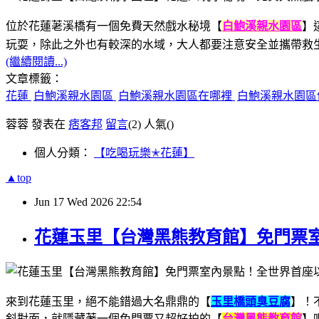
位於花蓮荖溪橋有一個免費天然戲水秘境【
白鮑溪親水園區
】
玩耍，除此之外也有較深的水域，大人都要注意安全並攜帶救
(繼續閱讀...)
文章標籤：
花蓮
白鮑溪親水園區
白鮑溪親水園區在哪裡
白鮑溪親水園
蓉蓉 發表在
痞客邦
留言
(2)
人氣(
)
個人分類：
【吃喝玩樂✭花蓮】
▲top
Jun
17
Wed
2026
22:54
花蓮玉里【台灣黑熊教育館】免門票
來到花蓮玉里，絕不能錯過大名鼎鼎的【
玉里橋頭臭豆腐
】！
斜對面，就隱藏著一個免門票又超好拍的【
台灣黑熊教育館
】