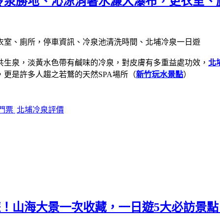
冷泉勝地、沁涼消暑水濂大瀑布，更衣室、
共生泉，淡黃水色帶有鹹味的冷泉，對皮膚有多重益處功效，
北
更是許多人趨之若鶩的天然SPA場所
（
新竹玩水景點
）
門票
北埔冷泉評價
！山海大景一次收藏，一日遊5大必訪景點