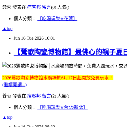
蓉蓉 發表在
痞客邦
留言
(0)
人氣(
)
個人分類：
【吃喝玩樂✭花蓮】
▲top
Jun
16
Tue
2026
16:01
【鶯歌陶瓷博物館】最佛心的親子夏日戲
2026鶯歌陶瓷博物館水廣場於6月17日起開放免費玩水！
(繼續閱讀...)
蓉蓉 發表在
痞客邦
留言
(2)
人氣(
)
個人分類：
【吃喝玩樂✭台北/新北】
▲top
Jun
16
Tue
2026
08:32