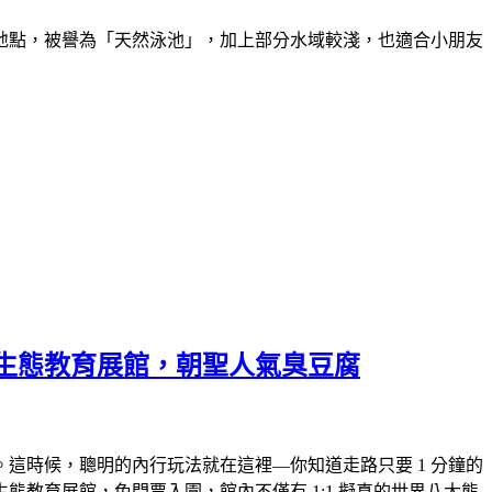
地點，被譽為「天然泳池」，加上部分水域較淺，也適合小朋友
生態教育展館，朝聖人氣臭豆腐
這時候，聰明的內行玩法就在這裡—你知道走路只要 1 分鐘的
教育展館，免門票入園，館內不僅有 1:1 擬真的世界八大熊