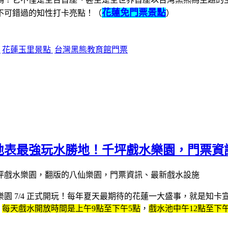
花蓮免門票景點
不可錯過的知性打卡亮點！（
）
館
花蓮玉里景點
台灣黑熊教育館門票
】地表最強玩水勝地！千坪戲水樂園，門票
 7/4 正式開玩！
每年夏天最期待的花蓮一大盛事，就是
知卡
，
每天戲水開放時間是上午9點至下午5點
，
戲水池中午12點至下