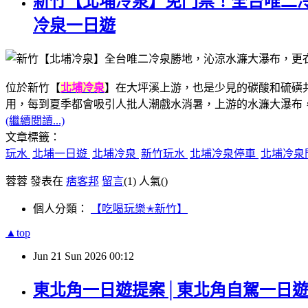
新竹【北埔冷泉】免門票！全台唯二
冷泉一日遊
位於新竹【
北埔冷泉
】在大坪溪上游，也是少見的碳酸和硫磺
用，每到夏季都會吸引人批人潮戲水消暑，上游的水濂大瀑布，
(繼續閱讀...)
文章標籤：
玩水
北埔一日遊
北埔冷泉
新竹玩水
北埔冷泉停車
北埔冷泉
蓉蓉 發表在
痞客邦
留言
(1)
人氣(
)
個人分類：
【吃喝玩樂✭新竹】
▲top
Jun
21
Sun
2026
00:12
東北角一日遊提案│東北角自駕一日遊