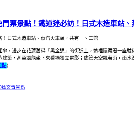
免門票景點！鐵道迷必訪！日式木造車站、
起傘，漫步在花蓮舊稱「黑金通」的街道上，這裡隱藏著一座號
造建築，甚至還能坐下來看場獨立電影；儘管天空飄著雨，雨水
景點
）
花蓮文青景點