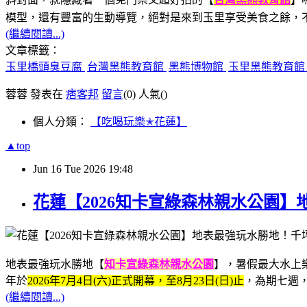
模型，還有豐富的生動導覽，絕對是來到玉里享受美食之餘，
(繼續閱讀...)
文章標籤：
玉里橋頭臭豆腐
台灣黑熊教育館
黑熊博物館
玉里黑熊教育
蓉蓉 發表在
痞客邦
留言
(0)
人氣(
)
個人分類：
【吃喝玩樂✭花蓮】
▲top
Jun
16
Tue
2026
19:48
花蓮【2026知卡宣綠森林親水公園
地表最強玩水勝地【
知卡宣綠森林親水公園
】，暑假最大水上樂園
年於
2026年7月4日(六)正式開幕，至8月23日(日)止
，為期七週
(繼續閱讀...)