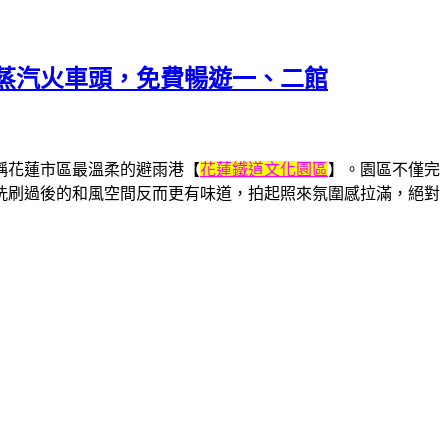
蒸汽火車頭，免費暢遊一、二館
稱花蓮市區最溫柔的避雨港【
花蓮鐵道文化園區
】。園區不僅完
洗刷過後的和風空間反而更有味道，拍起照來氛圍感拉滿，絕對