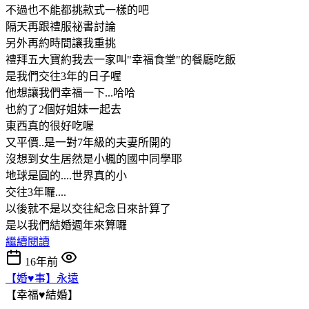
不過也不能都挑款式一樣的吧
隔天再跟禮服祕書討論
另外再約時間讓我重挑
禮拜五大寶約我去一家叫"幸福食堂"的餐廳吃飯
是我們交往3年的日子喔
他想讓我們幸福一下...哈哈
也約了2個好姐妹一起去
東西真的很好吃喔
又平價..是一對7年級的夫妻所開的
沒想到女生居然是小楓的國中同學耶
地球是圓的....世界真的小
交往3年囉....
以後就不是以交往紀念日來計算了
是以我們結婚週年來算囉
繼續閱讀
16年前
【婚♥事】永遠
【幸福♥結婚】