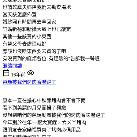
也請苡麇夫婦陪我們去勘查場地
當天該怎麼佈置
婚紗照有時間再去拿回家
訂婚新祕和新攝大致上也已敲定
其他一些該買的小東西
有勞父母去處理就好
應該也沒啥東西要去買的了吧
有沒買到的麻煩各位"有經驗的"告訴我一聲喔
繼續閱讀
16年前
芭瑪被我們烤肉香嚇跑了
原本一直在擔心中秋節烤肉會不會下雨
看不到美麗的月兒而掃了興緻
沒想到咱們的芭瑪颱風被我們的烤肉香味嚇跑了
今年別於往年~~跟大寶趕 2 ㄊㄨㄚ烤肉
跟朋友去家樂福買齊了烤肉必備用品