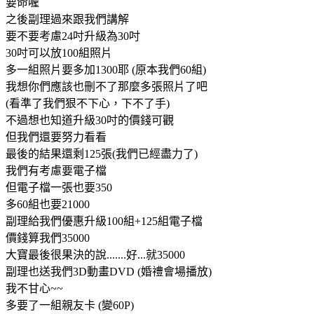
要命喔
之後副理過來跟我們講解
要不要考慮24吋升級為30吋
30吋可以放100組照片
多一組照片要多加1300耶 (原本我們60組)
我想你們應該也刪不了那麼多張照片了吧
(看準了我們狠不下心，下不了手)
不過想也知道升級30吋的價錢可觀
但我們還要努力看看
最後的結果還剩125張(我們已經盡力了)
我們有考慮要電子檔
但電子檔一張也要350
多60組也要21000
副理給我們優惠升級100組+125組電子檔
價錢算我們35000
大寶最後很果決的說.......好...就35000
副理也送我們3D動畫DVD (婚禮會場播放)
我不甘心~~
多要了一組親友卡 (變60P)