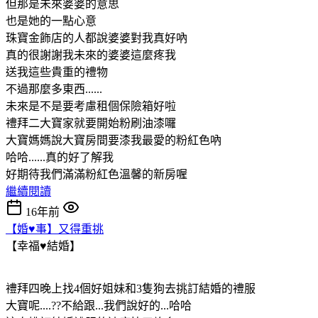
但那是未來婆婆的意思
也是她的一點心意
珠寶金飾店的人都說婆婆對我真好吶
真的很謝謝我未來的婆婆這麼疼我
送我這些貴重的禮物
不過那麼多東西......
未來是不是要考慮租個保險箱好啦
禮拜二大寶家就要開始粉刷油漆囉
大寶媽媽說大寶房間要漆我最愛的粉紅色吶
哈哈......真的好了解我
好期待我們滿滿粉紅色溫馨的新房喔
繼續閱讀
16年前
【婚♥事】又得重挑
【幸福♥結婚】
禮拜四晚上找4個好姐妹和3隻狗去挑訂結婚的禮服
大寶呢....??不給跟...我們說好的...哈哈