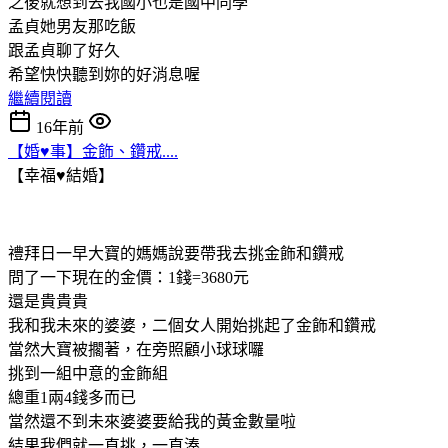
之後就想到去我國小也是國中同學
孟貞她男友那吃飯
跟孟貞聊了好久
希望快快聽到妳的好消息喔
繼續閱讀
16年前
【婚♥事】金飾、鑽戒....
【幸福♥結婚】
禮拜日一早大寶的媽媽說要帶我去挑金飾和鑽戒
問了一下現在的金價：1錢=3680元
還是貴貴貴
我和我未來的婆婆，二個女人開始挑起了金飾和鑽戒
當然大寶被擱著，在旁照顧小球球囉
挑到一組中意的金飾組
總重1兩4錢多而已
當然還不到未來婆婆要給我的黃金數量啦
結果我們就一直挑，一直湊