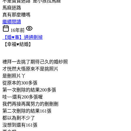
不是寶寶迷路 是小孩找馬麻
馬麻迷路
真有那麼糟嗎
繼續閱讀
16年前
【婚♥事】通通刪掉
【幸福♥結婚】
禮拜一去挑了期待己久的婚紗照
才恍然大悟原來不是挑照片
是刪照片丫
從原本的300多張
第一次刪除的結果200多張
哇~~還有200多張喔
我們再接再厲努力的刪刪刪
第二次刪除的結果161張
都以為剩不少了
沒想到還有161張