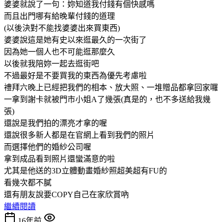
婆婆就說了一句：妳知道我付錢有個快感嗎
而且出門哪有給晚輩付錢的道理
(以後決對不能找婆婆出來買東西)
婆婆說這是她有史以來逛最久的一次街了
因為她一個人也不可能逛那麼久
以後就我陪妳一起去逛街吧
不過最好是不要買我的東西為優先考慮啦
禮拜六晚上已經把我們的相本、放大照、一堆贈品都拿回家囉
一拿到謝卡就被門市小姐A了幾張(真是的，也不多送給我幾
張)
還說是我們拍的漂亮才拿的喔
還說很多新人都是在官網上看到我們的照片
而選擇他們的婚紗公司喔
拿到成品看到照片還蠻滿意的啦
尤其是他送的3D立體動畫婚紗照超美超有FU的
看幾次都不膩
還有朋友說要COPY自己在家欣賞吶
繼續閱讀
16年前