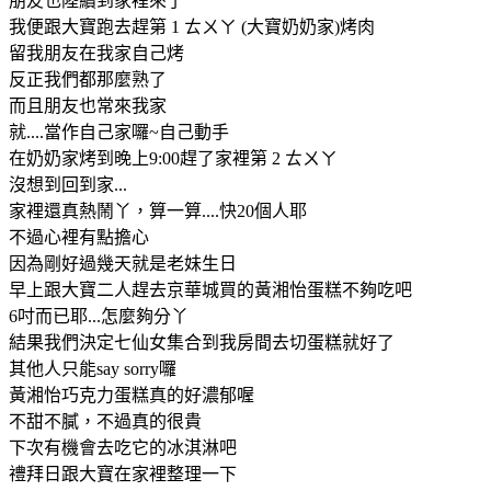
朋友也陸續到家裡來了
我便跟大寶跑去趕第 1 ㄊㄨㄚ (大寶奶奶家)烤肉
留我朋友在我家自己烤
反正我們都那麼熟了
而且朋友也常來我家
就....當作自己家囉~自己動手
在奶奶家烤到晚上9:00趕了家裡第 2 ㄊㄨㄚ
沒想到回到家...
家裡還真熱鬧丫，算一算....快20個人耶
不過心裡有點擔心
因為剛好過幾天就是老妹生日
早上跟大寶二人趕去京華城買的黃湘怡蛋糕不夠吃吧
6吋而已耶...怎麼夠分丫
結果我們決定七仙女集合到我房間去切蛋糕就好了
其他人只能say sorry囉
黃湘怡巧克力蛋糕真的好濃郁喔
不甜不膩，不過真的很貴
下次有機會去吃它的冰淇淋吧
禮拜日跟大寶在家裡整理一下