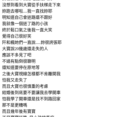
沒想到看到大寶從手扶梯走下來
妳跑去哪啦....我一直找妳耶
明知道自己會迷路還不跟好
我就像一個迷了路的小孩
終於鬆口氣之後我一直大笑
覺得自己很好笑
阡和楓她們一直說.....妳很誇張耶
大寶說20幾歲還走失的人
應該不多見了吧
不過有點倒很聰明
還知道要停在原地等
之後大寶視線怎樣都不肯離開我
怕我又走失了
而且大寶也很慎重的考慮
結婚後到底要不要讓我去學開車
怕我學了開車還是找不到路回家
那不是更糟嗎
而且幾年後有寶寶