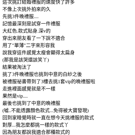
這次挑訂結婚禮服的速度快了許多
不像上次挑外拍來的久
先挑3件晚禮服....
記憶最深刻是試穿一件禮服
大紅色.款式貼身.深v的
穿出來朋友看了一下說不適合
用了"單薄"二字來形容我
說我穿這件感覺太瘦會顯得太扁身
(那我是該哭還該笑丫)
結果被淘汰了
挑了3件晚禮服也挑到中意的白紗之後
被禮服祕書帶到了3樓去挑1套vip的晚禮服啦
走進裡面感覺就是不一樣
果然是vip....
最後也挑到了中意的晚禮服
(噓..不能透露顏色款式...免得被大寶發現)
回到家睡覺時就一直在想今天挑禮服的款式
對厚...我怎麼都挑一樣的款式丫
因為朋友都說我適合那種款式的