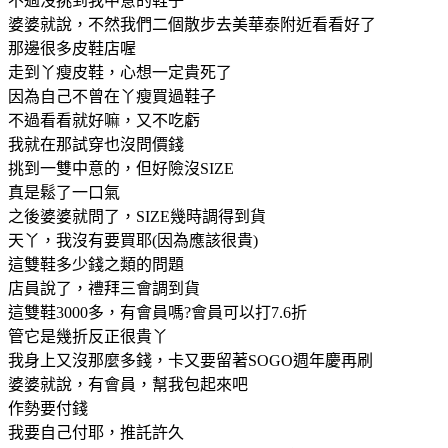
不過沒挑到我中意的鞋子
婆婆就說，不然我們二個散步去美華泰附近看看好了
那邊很多皮鞋店喔
走到丫瘦皮鞋，心想一定貴死了
因為自己不曾在丫瘦買過鞋子
不過看看就好嘛，又不吃虧
我就在那試穿也沒問價錢
挑到一雙中意的，但好險沒SIZE
真是鬆了一口氣
之後婆婆就問了，SIZE幾時調得到貨
天丫，我沒有要買耶(因為應該很貴)
這雙鞋多少錢之類的問題
店員說了，禮拜三會調到貨
這雙鞋3000多，有會員嗎?會員可以打7.6折
管它是幾折反正很貴丫
我身上又沒那麼多錢，卡又要留著SOGO週年慶再刷
婆婆就說，有會員，幫我包起來吧
作勢要付錢
我要自己付耶，推託許久