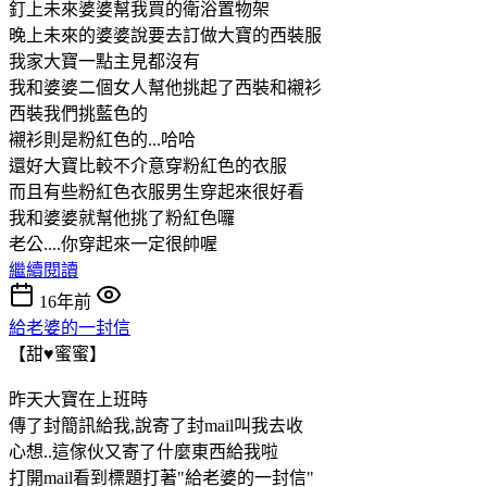
釘上未來婆婆幫我買的衛浴置物架
晚上未來的婆婆說要去訂做大寶的西裝服
我家大寶一點主見都沒有
我和婆婆二個女人幫他挑起了西裝和襯衫
西裝我們挑藍色的
襯衫則是粉紅色的...哈哈
還好大寶比較不介意穿粉紅色的衣服
而且有些粉紅色衣服男生穿起來很好看
我和婆婆就幫他挑了粉紅色囉
老公....你穿起來一定很帥喔
繼續閱讀
16年前
給老婆的一封信
【甜♥蜜蜜】
昨天大寶在上班時
傳了封簡訊給我,說寄了封mail叫我去收
心想..這傢伙又寄了什麼東西給我啦
打開mail看到標題打著"給老婆的一封信"