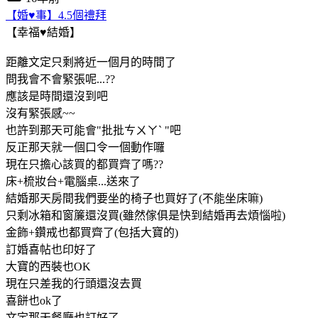
【婚♥事】4.5個禮拜
【幸福♥結婚】
距離文定只剩將近一個月的時間了
問我會不會緊張呢...??
應該是時間還沒到吧
沒有緊張感~~
也許到那天可能會"批批ㄘㄨㄚˋ "吧
反正那天就一個口令一個動作囉
現在只擔心該買的都買齊了嗎??
床+梳妝台+電腦桌...送來了
結婚那天房間我們要坐的椅子也買好了(不能坐床嘛)
只剩冰箱和窗簾還沒買(雖然傢俱是快到結婚再去煩惱啦)
金飾+鑽戒也都買齊了(包括大寶的)
訂婚喜帖也印好了
大寶的西裝也OK
現在只差我的行頭還沒去買
喜餅也ok了
文定那天餐廳也訂好了