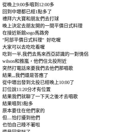
從晚上9:00多唱到12:00多
回到中壢都已經1點多了
禮拜六大寶和朋友們去打球
晚上決定去朋友開的一間平價日式料理
在接近新館sogo馬路旁
"阿部平價日式料理" 好吃喔
大家可以去吃吃看喔
吃到一半,我們去馬來西亞認識的一對情侶
wilson和雅嵐，他們住北投附近
突然打電話來要我們去他們那唱歌
結果,,,我們還是答應了
從中壢出發到北投已經晚上10:00了
訂位說11:20分才有位置
結果我們就聊了一下天之後才去唱歌
結果唱到3點多
原本要住在他們家的
但....怕打擾到他們
也怕自己睡不著啦
還是回家好了