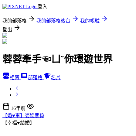
登入
我的部落格
我的部落格後台
我的帳號
登出
蓉蓉牽手☜ㄩˇ你環遊世界
相簿
部落格
名片
16年前
【婚♥事】婆媳關係
【幸福♥結婚】