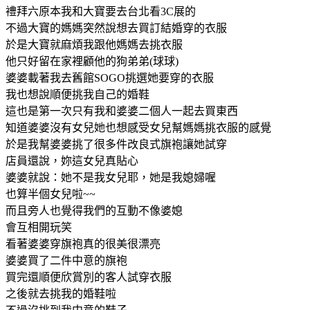
禮拜六原本我和大寶要去台北看3C展的
不過大寶的媽媽突然說想去買訂結婚穿的衣服
於是大寶就麻煩我跟他媽媽去挑衣服
他只好留在家裡顧他的狗弟弟(球球)
婆婆載著我去舊館SOGO挑選她要穿的衣服
我也想說順便挑我自己的婚鞋
這也是第一次只有我和婆婆二個人一起去買東西
知道婆婆沒有女兒她也想感受女兒幫媽媽挑衣服的感覺
於是我幫婆婆挑了很多件改良式旗袍讓她試穿
店員還說，妳這女兒真貼心
婆婆就說：她不是我女兒耶，她是我媳婦喔
也算半個女兒啦~~
而且旁人也覺得我們的互動不像婆媳
會互相開玩笑
看著婆婆穿旗袍真的很美很漂亮
婆婆買了二件中意的旗袍
買完還順便欣賞別的客人試穿衣服
之後就去挑我的婚鞋啦