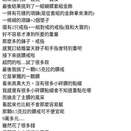
最後結果挑到了一組蝴蝶套組金飾
一條有花樣的項鍊(是從套組的金飾拿來湊的)
一條細的項鍊+2個墜子
還有2只戒指+一組對戒的戒指(我和大寶的)
好不容易才湊到所要的重量
那麼多的鍊子、戒指
感覺訂結婚當天脖子和手指會特別重吧
接下來挑鑽戒啦
超閃的啦....試了很多款
最後我挑了一顆0.5克拉的鑽戒
它是單獨的一顆鑽
看來高貴大方，沒有很多小碎鑽的點綴
我感覺有很多小碎鑽點綴會不知道重點在哪
而搶走了主鑽的風采
看起來也比較不會那麼容易膩
那顆0.5克拉的鑽戒可不便宜呢
9萬多元.....
雖然花了很多錢