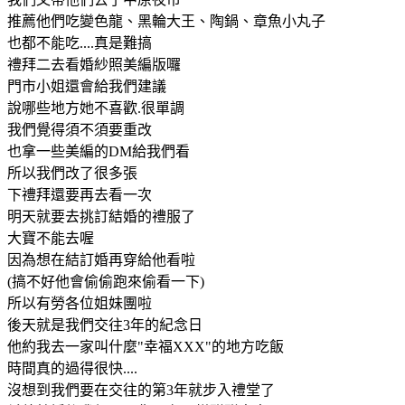
推薦他們吃變色龍、黑輪大王、陶鍋、章魚小丸子
也都不能吃....真是難搞
禮拜二去看婚紗照美編版囉
門市小姐還會給我們建議
說哪些地方她不喜歡.很單調
我們覺得須不須要重改
也拿一些美編的DM給我們看
所以我們改了很多張
下禮拜還要再去看一次
明天就要去挑訂結婚的禮服了
大寶不能去喔
因為想在結訂婚再穿給他看啦
(搞不好他會偷偷跑來偷看一下)
所以有勞各位姐妹團啦
後天就是我們交往3年的紀念日
他約我去一家叫什麼"幸福XXX"的地方吃飯
時間真的過得很快....
沒想到我們要在交往的第3年就步入禮堂了