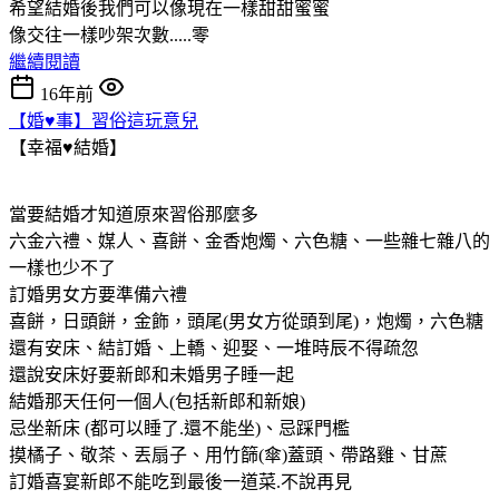
希望結婚後我們可以像現在一樣甜甜蜜蜜
像交往一樣吵架次數.....零
繼續閱讀
16年前
【婚♥事】習俗這玩意兒
【幸福♥結婚】
當要結婚才知道原來習俗那麼多
六金六禮、媒人、喜餅、金香炮燭、六色糖、一些雜七雜八的
一樣也少不了
訂婚男女方要準備六禮
喜餅，日頭餅，金飾，頭尾(男女方從頭到尾)，炮燭，六色糖
還有安床、結訂婚、上轎、迎娶、一堆時辰不得疏忽
還說安床好要新郎和未婚男子睡一起
結婚那天任何一個人(包括新郎和新娘)
忌坐新床 (都可以睡了.還不能坐)、忌踩門檻
摸橘子、敬茶、丟扇子、用竹篩(傘)蓋頭、帶路雞、甘蔗
訂婚喜宴新郎不能吃到最後一道菜.不說再見