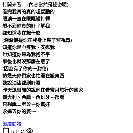
打開來看.....(內容當然是秘密囉)
看完我真的真的超感動的
眼淚一直在眼眶裡打轉
想不到你真的好了解我
都知道我在想什麼
(深深懷疑你在我身上裝了監視器
)
知道你是心疼我、安慰我
也知道你是為我抱不平
事後也就沒那麼在意了
(因為有了你的一封信)
這幾天你們家也忙著在搬東西
聽說油漆都刷好囉
昨天還很閒的說他在看蜜月旅行的國家
義大利、希臘、西班牙~~都看
只想說....老公~~你真好
永遠ㄞ你的婆~~
繼續閱讀
16年前