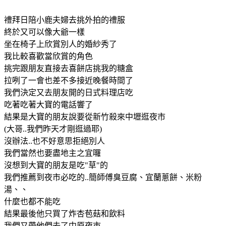
禮拜日陪小鹿夫婦去挑外拍的禮服
終於又可以像大爺一樣
坐在椅子上欣賞別人的婚紗秀了
我比較喜歡當欣賞的角色
挑完跟朋友直接去喜餅店挑我的糖盒
拉咧了一會也差不多接近晚餐時間了
我們決定又去朋友開的日式料理店吃
吃著吃著大寶的電話響了
結果是大寶的朋友說要從新竹殺來中壢逛夜市
(大哥..我們昨天才剛逛過耶)
沒辦法..也不好意思拒絕別人
我們當然也要盡地主之宜囉
沒想到大寶的朋友是吃"草"的
我們推薦到夜市必吃的..簡師傅臭豆腐、宜蘭蔥餅、米粉
湯、、
什麼也都不能吃
結果最後他只買了炸杏苞菇和飲料
我們又帶他們去了中原夜市