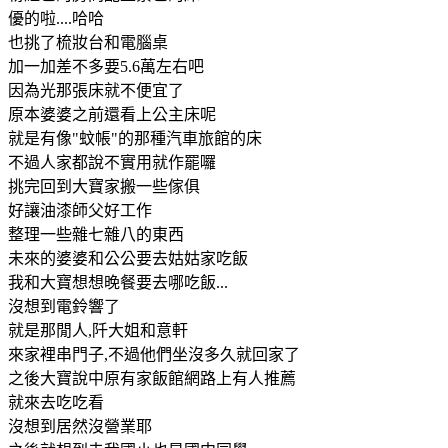
優的啦....哈哈
也挑了梳妝台和電腦桌
加一加差不多要5.6萬左右吧
因為光那張床就不便宜了
原本婆婆之前還看上公主床呢
就是有像"蚊帳"的那種汽車旅館的床
不過人家都說不實用就作罷囉
挑完回到大寶家搬一些傢俱
好讓油漆師父好工作
整理一些雜七雜八的東西
未來的婆婆和公公要去姑姑家吃飯
我和大寶想想晚餐要去哪吃飯...
沒想到電鈴響了
就是那閒人,阡大姐和意軒
來家裡串門子,不過他們坐沒多久就回家了
之後大寶說中原有家飯館網路上有人推薦
就來去吃吃看
沒想到居然沒營業耶