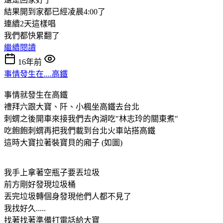
結果開到家都已經凌晨4:00了
連續2天這樣唱
我們都快累翻了
繼續閱讀
16年前
事情發生在....高鐵
事情就發生在高鐵
禮拜六跟大寶、阡、小楓坐高鐵去台北
刺蝟之後開車來接我們去內湖吃"林志玲的關東煮"
吃飽飽刺蝟再把我們載到台北火車站搭高鐵
這時大寶拉著裝寶貝的廂子 (如圖)
我手上拿著空瓶子要丟垃圾
前方剛好發現垃圾桶
丟完垃圾轉個身發現他們人都不見了
我找好久.....
找著找著準備打電話給大寶