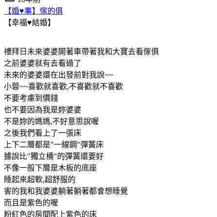
【婚♥事】傢的俱
【幸福♥結婚】
禮拜日未來婆婆開著車帶著我和大寶去看傢俱
之前婆婆就有去看過了
未來的婆婆還在出發前對我說~~
小蓉~~喜歡就喜歡,不喜歡就不喜歡
不要考慮到價錢
也不要因為我是妳婆婆
不是妳的媽媽,不好意思說喔
之後我們看上了一張床
上下二層都是"一線鋼"彈簧床
據說比"獨立桶"的彈簧還要好
不像一般下層是木板的底座
睡起來超軟,超舒服的
害的我和我婆婆躺著躺著都會想睡覺
而且是紫色的喔
粉紅色的房間配上紫色的床