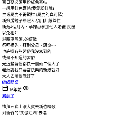
百日娶必須用粉紅色喜帖
一般用紅色喜帖(我愛粉紅說)
生肖屬虎不得觀禮 (屬虎的真可憐)
新娘房鏡子忌照人.須用紅紙蓋住
新婚4個月內、孕婦忌參加他人婚禮.喪禮
以免相沖
迎親車隊須6的倍數
祭拜祖先、拜別父母、歸寧~~
也許還有些習俗我沒寫到的
或是不知道的習俗
光這些習俗都快一個頭二個大了
老媽說我只要當快樂的新娘就好
大人去煩惱就好了
繼續閱讀
16年前
累翻了
禮拜五晚上跟大寶去新竹唱歌
到新竹的"笑傲江湖"去唱