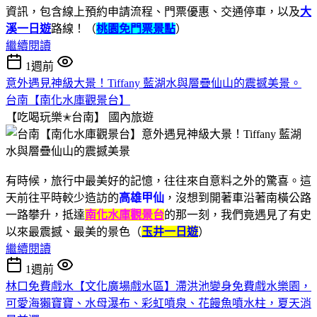
資訊，包含線上預約申請流程、門票優惠、交通停車，以及
大
溪一日遊
路線！（
桃園免門票景點
）
繼續閱讀
1週前
意外遇見神級大景！Tiffany 藍湖水與層疊仙山的震撼美景。
台南【南化水庫觀景台】
【吃喝玩樂✭台南】
國內旅遊
有時候，旅行中最美好的記憶，往往來自意料之外的驚喜。這
天前往平時較少造訪的
高雄甲仙
，沒想到開著車沿著南橫公路
一路攀升，抵達
南化水庫觀景台
的那一刻，我們竟遇見了有史
以來最震撼、最美的景色（
玉井一日遊
）
繼續閱讀
1週前
林口免費戲水【文化廣場戲水區】滯洪池變身免費戲水樂園，
可愛海獺寶寶、水母瀑布、彩虹噴泉、花饅魚噴水柱，夏天消