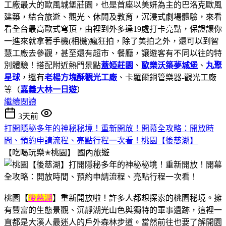
工廠最大的歐風城堡莊園，也是首座以美妍為主的巴洛克歐風
建築，結合旅遊、觀光、休閒及教育，沉浸式劇場體驗，來看
看全台最高歐式穹頂，由裡到外多達19處打卡亮點，保證讓你
一進來就拿著手機(相機)瘋狂拍，除了美拍之外，還可以到智
慧工廠去參觀，甚至還有超市、餐廳，讓遊客有不同以往的特
別體驗！搭配附近熱門景點
蓋婭莊園
、
歐樂沃築夢城堡
、
丸聚
星球
，還有
老楊方塊酥觀光工廠
、卡羅爾銅管樂器-觀光工廠
等（
嘉義大林一日遊
）
繼續閱讀
3天前
打開隱秘多年的神秘秘境！重新開放！開幕全攻略：開放時
間、預約申請流程、亮點行程一次看！桃園【後慈湖】
【吃喝玩樂✭桃園】
國內旅遊
桃園【
後慈湖
】重新開放啦！許多人都想探索的桃園秘境。擁
有豐富的生態景觀、沉靜湖光山色與獨特的軍事遺跡，這裡一
直都是大溪人最迷人的戶外森林步道。當然前往也要了解開園