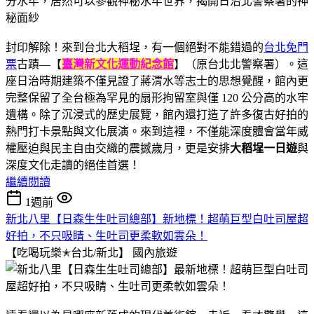
封印解除！來到台北大稻埕，有一個絕對不能錯過的
台北免門
票
古蹟—【
臺灣新文化運動紀念館
】（原台北北警察署）。這
座日治時期建築不僅見證了蔣渭水等志士的思想覺醒，館內更
完整保留了全台極為罕見的扇形拘留室與僅 120 公分高的水牢
遺構。除了沉浸式的歷史展覽，館內還打造了許多復古好拍的
熱門打卡景點與文化展演。來到這裡，不僅能深度體會當年威
權壓迫與民主自由交織的震撼歲月，更是安排
大稻埕一日遊
與
深度文化走讀的絕佳首選！
繼續閱讀
1週前
新北八里【日森生生吐司總部】新地標！超萌巨型白吐司屋超
好拍，不只吸睛、生吐司更柔軟如雲朵！
【吃喝玩樂✭台北/新北】
國內旅遊