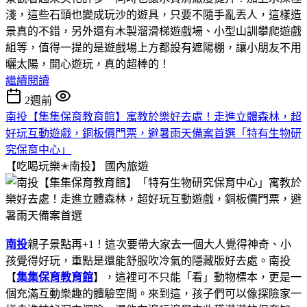
淺，這些石頭也變成玩沙的遊具，只要不隨手亂丟人，這樣造
景真的不錯，另外還有木製溜滑梯遊戲場、小型山訓攀爬遊戲
組等，值得一提的是遊戲場上方都設有遮陽棚，讓小朋友不用
曬太陽，開心遊玩，真的超棒的！
繼續閱讀
2週前
南投【集集保育教育館】寓教於樂好去處！走進立體森林，超
好玩互動遊戲，銅板價門票，避暑雨天備案首選「特有生物研
究保育中心」
【吃喝玩樂✭南投】
國內旅遊
南投
親子景點再+1！這次要帶大家去一個大人覺得神奇、小
孩覺得好玩，重點是還能舒服吹冷氣的隱藏版好去處。南投
【
集集保育教育館
】，這裡可不只能「看」動物標本，更是一
個充滿互動樂趣的體驗空間。來到這，孩子們可以像探險家一