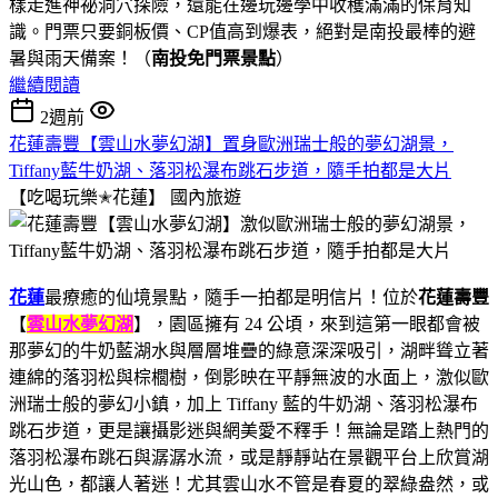
樣走進神祕洞穴探險，還能在邊玩邊學中收穫滿滿的保育知
識。門票只要銅板價、CP值高到爆表，絕對是南投最棒的避
暑與雨天備案！（
南投免門票景點
）
繼續閱讀
2週前
花蓮壽豐【雲山水夢幻湖】置身歐洲瑞士般的夢幻湖景，
Tiffany藍牛奶湖、落羽松瀑布跳石步道，隨手拍都是大片
【吃喝玩樂✭花蓮】
國內旅遊
花蓮
最療癒的仙境景點，隨手一拍都是明信片！位於
花蓮壽豐
【
雲山水夢幻湖
】，園區擁有 24 公頃，來到這第一眼都會被
那夢幻的牛奶藍湖水與層層堆疊的綠意深深吸引，湖畔聳立著
連綿的落羽松與棕櫚樹，倒影映在平靜無波的水面上，激似歐
洲瑞士般的夢幻小鎮，加上 Tiffany 藍的牛奶湖、落羽松瀑布
跳石步道，更是讓攝影迷與網美愛不釋手！無論是踏上熱門的
落羽松瀑布跳石與潺潺水流，或是靜靜站在景觀平台上欣賞湖
光山色，都讓人著迷！尤其雲山水不管是春夏的翠綠盎然，或