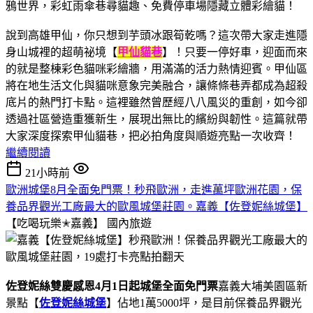
說到高雄甲仙，你只想到芋頭冰跟筍乾嗎？這次帶大家走進隱
身山城裡的超萌祕境【
甲仙貓巷
】！只要一停好車，迎面而來
的就是整棟彩色貓咪彩繪牆，用滿滿的活力熱情迎賓。甲仙區
將在地生活文化與貓咪意象完美融合，讓條條巷弄都成為超殺
底片的熱門打卡點。這裡雖然曾歷經八八風災的重創，如今卻
透過社區營造重獲新生，展現出無比的繽紛與韌性。這篇就帶
大家深度探索甲仙貓巷，把必拍角度與順遊亮點一次收齊！
繼續閱讀
21小時前
歐洲城堡8月全面免門票！秒飛歐洲，走進萬坪歐洲花園，保
養品界觀光工廠最大的歐風城堡莊園。嘉義【佐登妮絲城堡】
【吃喝玩樂✭嘉義】
國內旅遊
佐登妮絲雙慶感恩4月1日起城堡全面免門票
嘉義大埔美園區新
景點【
佐登妮絲城堡
】佔地1萬5000坪，是目前保養品界觀光