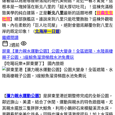
遠看還以為是哪座新落成的現代美術館，走近一看才驚覺，這
根本是一塊掉落在新北八里的「超大厚切吐司」！這棟充滿極
致美學的純白建築，正是
新北八里
最新的話題地標【
日森生生
吐司
】總部旗艦店。誰說來到八里只能吃雙胞胎？這棟外觀吸
睛、內在柔軟的「巨人吐司屋」，絕對會徹底顛覆你對八里左
岸的既定印象！（
北海岸一日遊
）
繼續閱讀
2週前
屏東【瀰力親水運動公園】公園大變身！全區遮陽、水陸兩棲
親子公園，3座鯨魚溜滑梯戲水池免費玩
【吃喝玩樂✭屏東墾丁】
國內旅遊
【
瀰力親水運動公園
】是屏東里港近期整修完成的全新公園，
鄰近旗山、美濃，結合了休閒、運動與親水的特色遊戲場，尤
其親水擺放三隻胖胖大鯨魚，利用小鵝卵石來模擬溪流水床，
景觀看起來美化許多，同時也讓水質清澈度提升！加上水深極