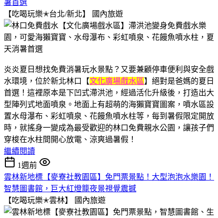
暑首選
【吃喝玩樂✭台北/新北】
國內旅遊
炎炎夏日想找免費消暑玩水景點？又要兼顧停車便利與安全戲
水環境，位於新北林口【
文化廣場戲水區
】絕對是爸媽的夏日
首選！這裡原本是下凹式滯洪池，經過活化升級後，打造出大
型陣列式地面噴泉。地面上有超萌的海獺寶寶圖案，噴水區設
置水母瀑布、彩虹噴泉、花饅魚噴水柱等，每到暑假限定開放
時，就搖身一變成為最受歡迎的林口免費親水公園，讓孩子們
穿梭在水柱間開心放電、涼爽過暑假！
繼續閱讀
1週前
雲林新地標【麥寮社教園區】免門票景點！大型泡泡水樂園！
智慧圖書館，巨大紅燈籠夜景視覺震撼
【吃喝玩樂✭雲林】
國內旅遊