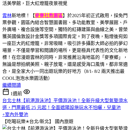
雲林
新地標！【
麥寮社教園區
】於2025年初正式啟用，採免門
票參觀，園區內結合智慧圖書館、多功能教室、美學展館、戶
外廣場、複合設施等空間，獨特的紅磚建築與曲線之美，曾榮
獲英國倫敦設計金獎等多項國際肯定。到了夜晚，點燈後宛如
一座巨大的紅燈籠，非常吸睛，吸引許多攝影大師必拍的夢幻
場景，不僅是學習和閱讀的場所，更是極具代表性的文化新地
標！在您漫遊雲林的同時，非常推薦沿海地區的「麥寮鄉」，
無論是想拍網美照、親子放電，還是感受海口風情，都非常適
合，是全家大小一同出遊玩樂的好地方（8/1- 8/2 兩天推出最
COOL泡泡水樂園活動）
繼續閱讀
1週前
台北士林【前港游泳池】平價游泳池！全新升級大型氣墊滑水
道，門票最低 25 元起！全面遮陽設施玩水不怕曬，兒童池
+室內外雙池
【吃喝玩樂✭台北/新北】
國內旅遊