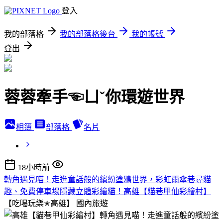
登入
我的部落格
我的部落格後台
我的帳號
登出
蓉蓉牽手☜ㄩˇ你環遊世界
相簿
部落格
名片
18小時前
轉角遇見喵！走進童話般的繽紛塗鴉世界，彩虹雨傘巷尋貓
趣、免費停車場隱藏立體彩繪貓！高雄【貓巷甲仙彩繪村】
【吃喝玩樂✭高雄】
國內旅遊