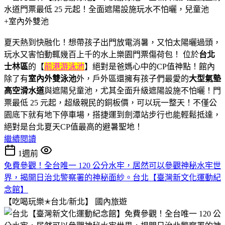
夏天熱到快融化！想帶孩子出門放電消暑，又怕太陽曬過頭，
玩水又害怕動輒幾百上千的水上樂園門票傷荷包！ 位於
台北
士林區
的【
前港游泳池
】絕對是爸媽心中的CP值神點！館內
除了有
室內外雙泳池
外，戶外區還擁有孩子們最愛的
大型氣墊
高空滑水道
與遮陽兒童池，尤其全面升級遮陽設施不怕曬！門
票最低 25 元起，超級親民的銅板價，可以玩一整天！不僅公
園底下就有地下停車場，搭捷運到劍潭站步行也能輕鬆抵達，
絕對是台北夏天CP值最高的避暑聖地！
繼續閱讀
1週前
免費參觀！全台唯一 120 公分水牢，居然可以參觀神秘水牢世
界，揭開日治北警察署的神秘面紗。台北【臺灣新文化運動紀
念館】
【吃喝玩樂✭台北/新北】
國內旅遊