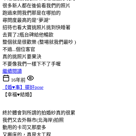
很多新人都在後偷看我們的照片
跑過來問我們那是在哪拍的
尋問度最高的是"夢湖"
招待也看大寶挑照片挑到快睡著
去買了2瓶台碑給他暢飲
整個就是很歡樂 (整場就我們最吵 )
不過...個位客官
真的挑照片要果決
不要像我們一樣下不了手喔
繼續閱讀
16年前
【婚♥事】擺好pose
【幸福♥結婚】
終於體會到所謂的拍婚紗真的很累
我們又去外縣市(北海岸)拍照
動用的卡司又那麼多
又搬床的，真是大工程