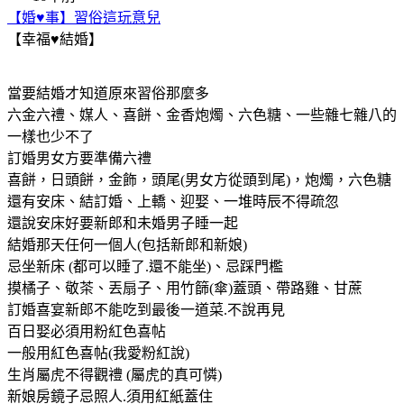
【婚♥事】習俗這玩意兒
【幸福♥結婚】
當要結婚才知道原來習俗那麼多
六金六禮、媒人、喜餅、金香炮燭、六色糖、一些雜七雜八的
一樣也少不了
訂婚男女方要準備六禮
喜餅，日頭餅，金飾，頭尾(男女方從頭到尾)，炮燭，六色糖
還有安床、結訂婚、上轎、迎娶、一堆時辰不得疏忽
還說安床好要新郎和未婚男子睡一起
結婚那天任何一個人(包括新郎和新娘)
忌坐新床 (都可以睡了.還不能坐)、忌踩門檻
摸橘子、敬茶、丟扇子、用竹篩(傘)蓋頭、帶路雞、甘蔗
訂婚喜宴新郎不能吃到最後一道菜.不說再見
百日娶必須用粉紅色喜帖
一般用紅色喜帖(我愛粉紅說)
生肖屬虎不得觀禮 (屬虎的真可憐)
新娘房鏡子忌照人.須用紅紙蓋住