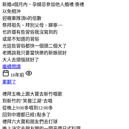
新婚4個月內、孕婦忌參加他人婚禮.喪禮
以免相沖
迎親車隊須6的倍數
祭拜祖先、拜別父母、歸寧~~
也許還有些習俗我沒寫到的
或是不知道的習俗
光這些習俗都快一個頭二個大了
老媽說我只要當快樂的新娘就好
大人去煩惱就好了
繼續閱讀
16年前
累翻了
禮拜五晚上跟大寶去新竹唱歌
到新竹的"笑傲江湖"去唱
從晚上9:00多唱到12:00多
回到中壢都已經1點多了
禮拜六大寶和朋友們去打球
晚上決定去朋友開的一間平價日式料理