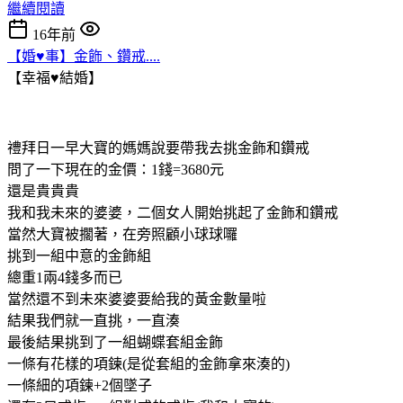
繼續閱讀
16年前
【婚♥事】金飾、鑽戒....
【幸福♥結婚】
禮拜日一早大寶的媽媽說要帶我去挑金飾和鑽戒
問了一下現在的金價：1錢=3680元
還是貴貴貴
我和我未來的婆婆，二個女人開始挑起了金飾和鑽戒
當然大寶被擱著，在旁照顧小球球囉
挑到一組中意的金飾組
總重1兩4錢多而已
當然還不到未來婆婆要給我的黃金數量啦
結果我們就一直挑，一直湊
最後結果挑到了一組蝴蝶套組金飾
一條有花樣的項鍊(是從套組的金飾拿來湊的)
一條細的項鍊+2個墜子