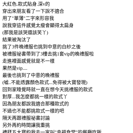
大紅色.款式貼身.深v的
穿出來朋友看了一下說不適合
用了"單薄"二字來形容我
說我穿這件感覺太瘦會顯得太扁身
(那我是該哭還該笑丫)
結果被淘汰了
挑了3件晚禮服也挑到中意的白紗之後
被禮服祕書帶到了3樓去挑1套vip的晚禮服啦
走進裡面感覺就是不一樣
果然是vip....
最後也挑到了中意的晚禮服
(噓..不能透露顏色款式...免得被大寶發現)
回到家睡覺時就一直在想今天挑禮服的款式
對厚...我怎麼都挑一樣的款式丫
因為朋友都說我適合那種款式的
不過也不能都挑款式一樣的吧
隔天再跟禮服祕書討論
另外再約時間讓我重挑
禮拜五大寶約我去一家叫"幸福食堂"的餐廳吃飯