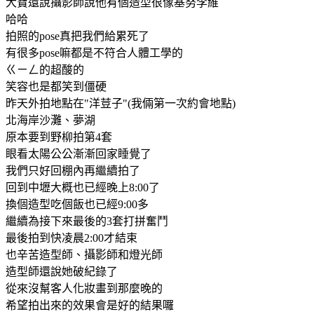
大寶還說攝影師說他有個造型很像基努李維
哈哈
拍照的pose真把我們給累死了
有很多pose嘛都是不符合人體工學的
ㄍㄧㄥ的超酸的
笑容也是都笑到僵硬
昨天外拍地點在"洋荳子"(我倆第一次約會地點)
北海岸沙灘、夢湖
原本要到野柳拍第4套
眼看太陽公公漸漸回家睡覺了
我們只好回棚內再繼續拍了
回到中壢大概也已經晚上8:00了
換個造型吃個飯也已經9:00多
繼續為接下來最後的3套打拼奮鬥
最後拍到快凌晨2:00才結束
也辛苦造型師、攝影師和燈光師
造型師還說她破紀錄了
從來沒幫客人化妝畫到那麼晚的
希望拍出來的效果會是好的結果囉