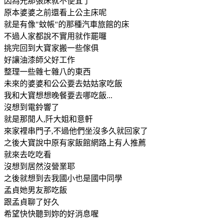
因為光那張床就不便宜了
原本婆婆之前還看上公主床呢
就是有像"蚊帳"的那種汽車旅館的床
不過人家都說不實用就作罷囉
挑完回到大寶家搬一些傢俱
好讓油漆師父好工作
整理一些雜七雜八的東西
未來的婆婆和公公要去姑姑家吃飯
我和大寶想想晚餐要去哪吃飯...
沒想到電鈴響了
就是那閒人,阡大姐和意軒
來家裡串門子,不過他們坐沒多久就回家了
之後大寶說中原有家飯館網路上有人推薦
就來去吃吃看
沒想到居然沒營業耶
之後就想到去我國小也是國中同學
孟貞她男友那吃飯
跟孟貞聊了好久
希望快快聽到妳的好消息喔