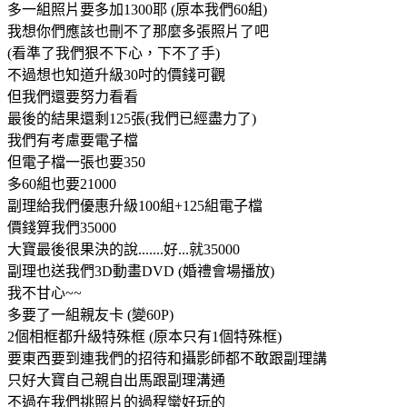
多一組照片要多加1300耶 (原本我們60組)
我想你們應該也刪不了那麼多張照片了吧
(看準了我們狠不下心，下不了手)
不過想也知道升級30吋的價錢可觀
但我們還要努力看看
最後的結果還剩125張(我們已經盡力了)
我們有考慮要電子檔
但電子檔一張也要350
多60組也要21000
副理給我們優惠升級100組+125組電子檔
價錢算我們35000
大寶最後很果決的說.......好...就35000
副理也送我們3D動畫DVD (婚禮會場播放)
我不甘心~~
多要了一組親友卡 (變60P)
2個相框都升級特殊框 (原本只有1個特殊框)
要東西要到連我們的招待和攝影師都不敢跟副理講
只好大寶自己親自出馬跟副理溝通
不過在我們挑照片的過程蠻好玩的