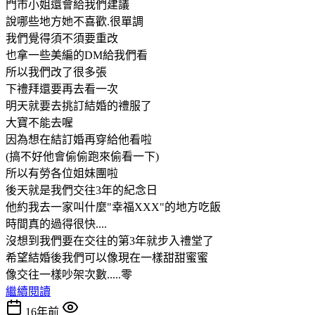
門市小姐還會給我們建議
說哪些地方她不喜歡.很單調
我們覺得須不須要重改
也拿一些美編的DM給我們看
所以我們改了很多張
下禮拜還要再去看一次
明天就要去挑訂結婚的禮服了
大寶不能去喔
因為想在結訂婚再穿給他看啦
(搞不好他會偷偷跑來偷看一下)
所以有勞各位姐妹團啦
後天就是我們交往3年的紀念日
他約我去一家叫什麼"幸福XXX"的地方吃飯
時間真的過得很快....
沒想到我們要在交往的第3年就步入禮堂了
希望結婚後我們可以像現在一樣甜甜蜜蜜
像交往一樣吵架次數.....零
繼續閱讀
16年前