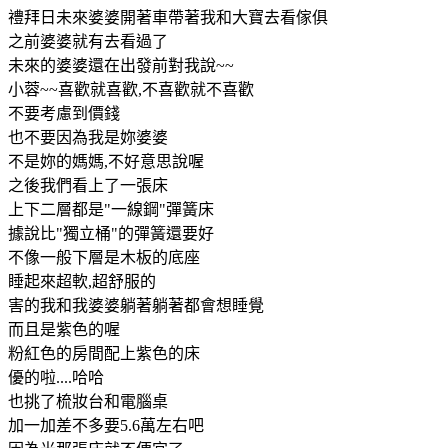
禮拜日未來婆婆開著車帶著我和大寶去看傢俱
之前婆婆就有去看過了
未來的婆婆還在出發前對我說~~
小蓉~~喜歡就喜歡,不喜歡就不喜歡
不要考慮到價錢
也不要因為我是妳婆婆
不是妳的媽媽,不好意思說喔
之後我們看上了一張床
上下二層都是"一線鋼"彈簧床
據說比"獨立桶"的彈簧還要好
不像一般下層是木板的底座
睡起來超軟,超舒服的
害的我和我婆婆躺著躺著都會想睡覺
而且是紫色的喔
粉紅色的房間配上紫色的床
優的啦....哈哈
也挑了梳妝台和電腦桌
加一加差不多要5.6萬左右吧