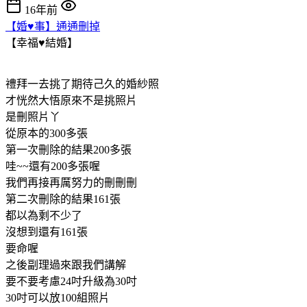
16年前
【婚♥事】通通刪掉
【幸福♥結婚】
禮拜一去挑了期待己久的婚紗照
才恍然大悟原來不是挑照片
是刪照片丫
從原本的300多張
第一次刪除的結果200多張
哇~~還有200多張喔
我們再接再厲努力的刪刪刪
第二次刪除的結果161張
都以為剩不少了
沒想到還有161張
要命喔
之後副理過來跟我們講解
要不要考慮24吋升級為30吋
30吋可以放100組照片