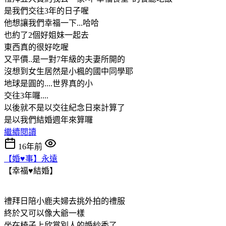
是我們交往3年的日子喔
他想讓我們幸福一下...哈哈
也約了2個好姐妹一起去
東西真的很好吃喔
又平價..是一對7年級的夫妻所開的
沒想到女生居然是小楓的國中同學耶
地球是圓的....世界真的小
交往3年囉....
以後就不是以交往紀念日來計算了
是以我們結婚週年來算囉
繼續閱讀
16年前
【婚♥事】永遠
【幸福♥結婚】
禮拜日陪小鹿夫婦去挑外拍的禮服
終於又可以像大爺一樣
坐在椅子上欣賞別人的婚紗秀了