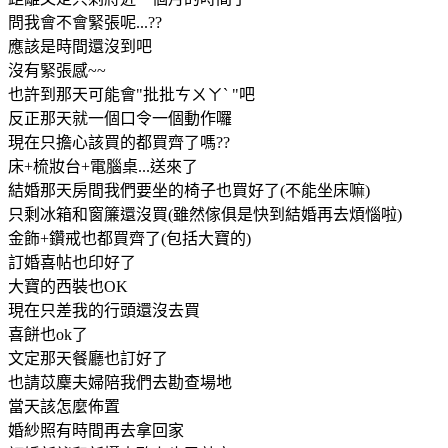
問我會不會緊張呢...??
應該是時間還沒到吧
沒有緊張感~~
也許到那天可能會"批批ㄘㄨㄚˋ "吧
反正那天就一個口令一個動作囉
現在只擔心該買的都買齊了嗎??
床+梳妝台+電腦桌...送來了
結婚那天房間我們要坐的椅子也買好了(不能坐床嘛)
只剩冰箱和窗簾還沒買(雖然傢俱是快到結婚再去煩惱啦)
金飾+鑽戒也都買齊了(包括大寶的)
訂婚喜帖也印好了
大寶的西裝也OK
現在只差我的行頭還沒去買
喜餅也ok了
文定那天餐廳也訂好了
也請苡麇夫婦陪我們去勘查場地
當天該怎麼佈置
婚紗照有時間再去拿回家