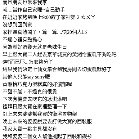
而且朋友也常來我家
就....當作自己家囉~自己動手
在奶奶家烤到晚上9:00趕了家裡第 2 ㄊㄨㄚ
沒想到回到家...
家裡還真熱鬧丫，算一算....快20個人耶
不過心裡有點擔心
因為剛好過幾天就是老妹生日
早上跟大寶二人趕去京華城買的黃湘怡蛋糕不夠吃吧
6吋而已耶...怎麼夠分丫
結果我們決定七仙女集合到我房間去切蛋糕就好了
其他人只能say sorry囉
黃湘怡巧克力蛋糕真的好濃郁喔
不甜不膩，不過真的很貴
下次有機會去吃它的冰淇淋吧
禮拜日跟大寶在家裡整理一下
釘上未來婆婆幫我買的衛浴置物架
晚上未來的婆婆說要去訂做大寶的西裝服
我家大寶一點主見都沒有
我和婆婆二個女人幫他挑起了西裝和襯衫