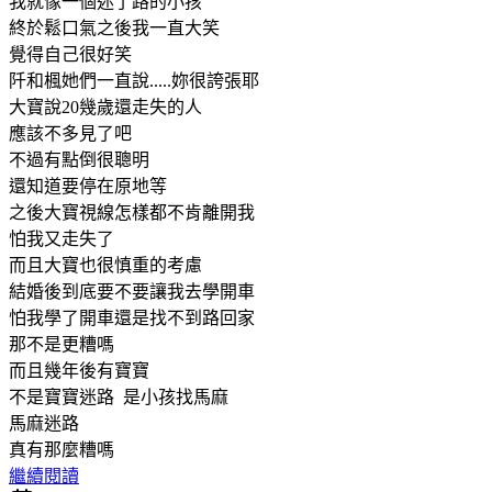
我就像一個迷了路的小孩
終於鬆口氣之後我一直大笑
覺得自己很好笑
阡和楓她們一直說.....妳很誇張耶
大寶說20幾歲還走失的人
應該不多見了吧
不過有點倒很聰明
還知道要停在原地等
之後大寶視線怎樣都不肯離開我
怕我又走失了
而且大寶也很慎重的考慮
結婚後到底要不要讓我去學開車
怕我學了開車還是找不到路回家
那不是更糟嗎
而且幾年後有寶寶
不是寶寶迷路 是小孩找馬麻
馬麻迷路
真有那麼糟嗎
繼續閱讀