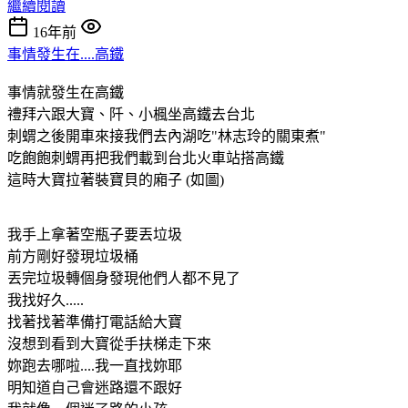
繼續閱讀
16年前
事情發生在....高鐵
事情就發生在高鐵
禮拜六跟大寶、阡、小楓坐高鐵去台北
刺蝟之後開車來接我們去內湖吃"林志玲的關東煮"
吃飽飽刺蝟再把我們載到台北火車站搭高鐵
這時大寶拉著裝寶貝的廂子 (如圖)
我手上拿著空瓶子要丟垃圾
前方剛好發現垃圾桶
丟完垃圾轉個身發現他們人都不見了
我找好久.....
找著找著準備打電話給大寶
沒想到看到大寶從手扶梯走下來
妳跑去哪啦....我一直找妳耶
明知道自己會迷路還不跟好