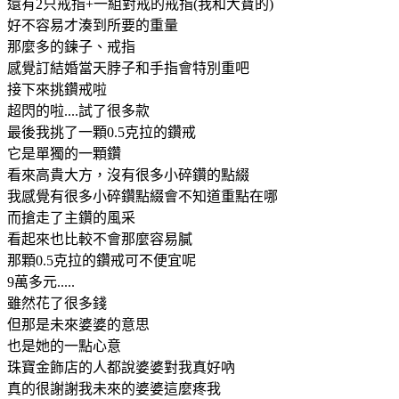
還有2只戒指+一組對戒的戒指(我和大寶的)
好不容易才湊到所要的重量
那麼多的鍊子、戒指
感覺訂結婚當天脖子和手指會特別重吧
接下來挑鑽戒啦
超閃的啦....試了很多款
最後我挑了一顆0.5克拉的鑽戒
它是單獨的一顆鑽
看來高貴大方，沒有很多小碎鑽的點綴
我感覺有很多小碎鑽點綴會不知道重點在哪
而搶走了主鑽的風采
看起來也比較不會那麼容易膩
那顆0.5克拉的鑽戒可不便宜呢
9萬多元.....
雖然花了很多錢
但那是未來婆婆的意思
也是她的一點心意
珠寶金飾店的人都說婆婆對我真好吶
真的很謝謝我未來的婆婆這麼疼我