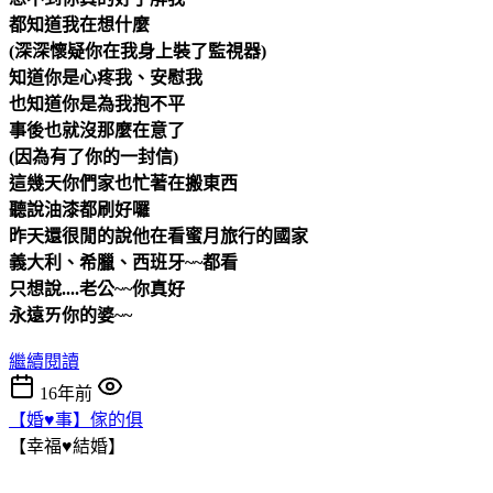
都知道我在想什麼
(深深懷疑你在我身上裝了監視器
)
知道你是心疼我、安慰我
也知道你是為我抱不平
事後也就沒那麼在意了
(因為有了你的一封信)
這幾天你們家也忙著在搬東西
聽說油漆都刷好囉
昨天還很閒的說他在看蜜月旅行的國家
義大利、希臘、西班牙~~都看
只想說....老公~~你真好
永遠ㄞ你的婆~~
繼續閱讀
16年前
【婚♥事】傢的俱
【幸福♥結婚】