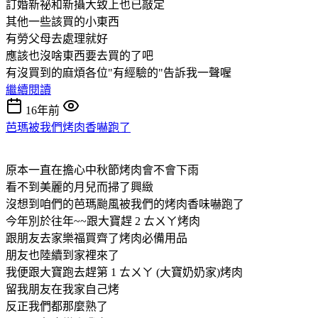
訂婚新祕和新攝大致上也已敲定
其他一些該買的小東西
有勞父母去處理就好
應該也沒啥東西要去買的了吧
有沒買到的麻煩各位"有經驗的"告訴我一聲喔
繼續閱讀
16年前
芭瑪被我們烤肉香嚇跑了
原本一直在擔心中秋節烤肉會不會下雨
看不到美麗的月兒而掃了興緻
沒想到咱們的芭瑪颱風被我們的烤肉香味嚇跑了
今年別於往年~~跟大寶趕 2 ㄊㄨㄚ烤肉
跟朋友去家樂福買齊了烤肉必備用品
朋友也陸續到家裡來了
我便跟大寶跑去趕第 1 ㄊㄨㄚ (大寶奶奶家)烤肉
留我朋友在我家自己烤
反正我們都那麼熟了