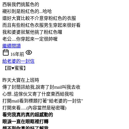
西裝我們挑藍色的
襯衫則是粉紅色的...哈哈
還好大寶比較不介意穿粉紅色的衣服
而且有些粉紅色衣服男生穿起來很好看
我和婆婆就幫他挑了粉紅色囉
老公....你穿起來一定很帥喔
繼續閱讀
16年前
給老婆的一封信
【甜♥蜜蜜】
昨天大寶在上班時
傳了封簡訊給我,說寄了封mail叫我去收
心想..這傢伙又寄了什麼東西給我啦
打開mail看到標題打著"給老婆的一封信"
打開來看.....(內容當然是秘密囉)
看完我真的真的超感動的
眼淚一直在眼眶裡打轉
想不到你真的好了解我