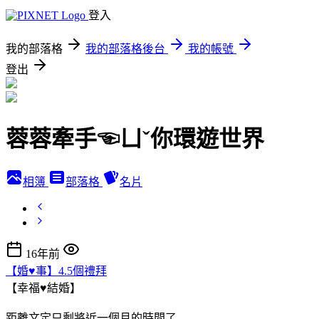
登入
我的部落格
我的部落格後台
我的帳號
登出
蓉蓉牽手☜ㄩˇ你環遊世界
相簿
部落格
名片
16年前
【婚♥事】4.5個禮拜
【幸福♥結婚】
距離文定只剩將近一個月的時間了