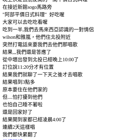
在接近新館sogo馬路旁
"阿部平價日式料理" 好吃喔
大家可以去吃吃看喔
吃到一半,我們去馬來西亞認識的一對情侶
wilson和雅嵐，他們住北投附近
突然打電話來要我們去他們那唱歌
結果,,,我們還是答應了
從中壢出發到北投已經晚上10:00了
訂位說11:20分才有位置
結果我們就聊了一下天之後才去唱歌
結果唱到3點多
原本要住在他們家的
但....怕打擾到他們
也怕自己睡不著啦
還是回家好了
結果開到家都已經凌晨4:00了
連續2天這樣唱
我們都快累翻了