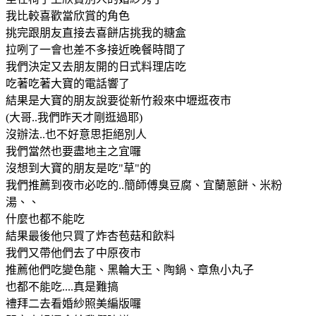
我比較喜歡當欣賞的角色
挑完跟朋友直接去喜餅店挑我的糖盒
拉咧了一會也差不多接近晚餐時間了
我們決定又去朋友開的日式料理店吃
吃著吃著大寶的電話響了
結果是大寶的朋友說要從新竹殺來中壢逛夜市
(大哥..我們昨天才剛逛過耶)
沒辦法..也不好意思拒絕別人
我們當然也要盡地主之宜囉
沒想到大寶的朋友是吃"草"的
我們推薦到夜市必吃的..簡師傅臭豆腐、宜蘭蔥餅、米粉
湯、、
什麼也都不能吃
結果最後他只買了炸杏苞菇和飲料
我們又帶他們去了中原夜市
推薦他們吃變色龍、黑輪大王、陶鍋、章魚小丸子
也都不能吃....真是難搞
禮拜二去看婚紗照美編版囉