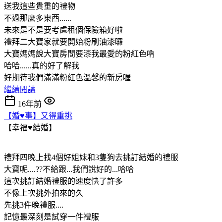
送我這些貴重的禮物
不過那麼多東西......
未來是不是要考慮租個保險箱好啦
禮拜二大寶家就要開始粉刷油漆囉
大寶媽媽說大寶房間要漆我最愛的粉紅色吶
哈哈......真的好了解我
好期待我們滿滿粉紅色溫馨的新房喔
繼續閱讀
16年前
【婚♥事】又得重挑
【幸福♥結婚】
禮拜四晚上找4個好姐妹和3隻狗去挑訂結婚的禮服
大寶呢....??不給跟...我們說好的...哈哈
這次挑訂結婚禮服的速度快了許多
不像上次挑外拍來的久
先挑3件晚禮服....
記憶最深刻是試穿一件禮服