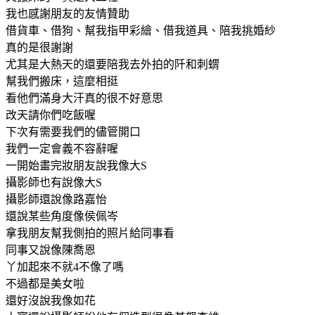
我也感謝朋友的友情贊助
借貨車、借狗、幫我指甲彩繪、借我道具、陪我挑婚紗
真的是很謝謝
尤其是大熱天的還要陪我去外拍的阡和刺蝟
幫我們搬床，這麼相挺
看他們滿身大汗真的很不好意思
改天請你們吃飯喔
下次有需要我們的儘管開口
我們一定會義不容辭喔
一開始畫完妝朋友說我像大S
攝影師也有說像大S
攝影師還說像路嘉怡
還說某些角度像侯佩岑
拿我朋友幫我側拍的照片給同事看
同事又說像陳喬恩
丫加起來不就4不像了嗎
不過都是美女啦
還好沒說我像如花