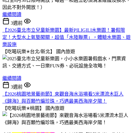
4日至8月30日限時開放；每週一和週五必須清潔維護及換水，
因此不對外開放！）
繼續閱讀
3週前
【2026臺北市立兒童新樂園】最新PILIGILI水樂園！暑假限
定！大型水上氣墊闖關，超值「水陸聯票」，體驗水樂園、遊
樂設施
【吃喝玩樂✭台北/新北】
國內旅遊
繼續閱讀
3週前
【2026桃園地景藝術節】來觀音海水浴場看5米漂流木巨人
《歸海》與百顆竹編珍珠，巧遇最美西海岸夕陽！
【吃喝玩樂✭桃園】
國內旅遊