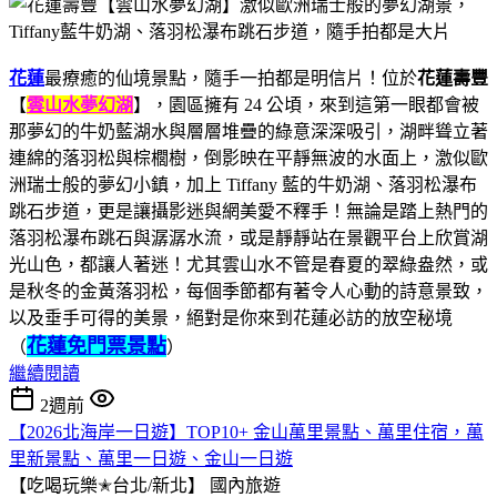
花蓮
最療癒的仙境景點，隨手一拍都是明信片！位於
花蓮壽豐
【
雲山水夢幻湖
】，園區擁有 24 公頃，來到這第一眼都會被
那夢幻的牛奶藍湖水與層層堆疊的綠意深深吸引，湖畔聳立著
連綿的落羽松與棕櫚樹，倒影映在平靜無波的水面上，激似歐
洲瑞士般的夢幻小鎮，加上 Tiffany 藍的牛奶湖、落羽松瀑布
跳石步道，更是讓攝影迷與網美愛不釋手！無論是踏上熱門的
落羽松瀑布跳石與潺潺水流，或是靜靜站在景觀平台上欣賞湖
光山色，都讓人著迷！尤其雲山水不管是春夏的翠綠盎然，或
是秋冬的金黃落羽松，每個季節都有著令人心動的詩意景致，
以及垂手可得的美景，絕對是你來到花蓮必訪的放空秘境
花蓮免門票景點
（
）
繼續閱讀
2週前
【2026北海岸一日遊】TOP10+ 金山萬里景點、萬里住宿，萬
里新景點、萬里一日遊、金山一日遊
【吃喝玩樂✭台北/新北】
國內旅遊