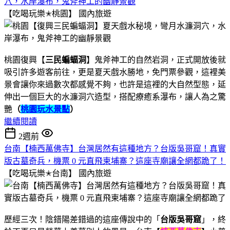
穴，水岸瀑布，鬼斧神工的幽靜景觀
【吃喝玩樂✭桃園】
國內旅遊
桃園復興【
三民蝙蝠洞
】鬼斧神工的自然岩洞，正式開放後就
吸引許多遊客前往，更是夏天戲水勝地，免門票參觀，這裡美
景會讓你來過數次都感覺不夠，也許是這裡的大自然型態，延
伸出一個巨大的水濂洞穴造型，搭配療癒系瀑布，讓人為之驚
艷
（
桃園玩水景點
）
繼續閱讀
2週前
台南【楠西萬佛寺】台灣居然有這種地方？台版吳哥窟！真實
版古墓奇兵，機票 0 元直飛柬埔寨？這座寺廟讓全網都跪了！
【吃喝玩樂✭台南】
國內旅遊
歷經三次！陰錯陽差錯過的這座傳說中的「
台版吳哥窟
」，終