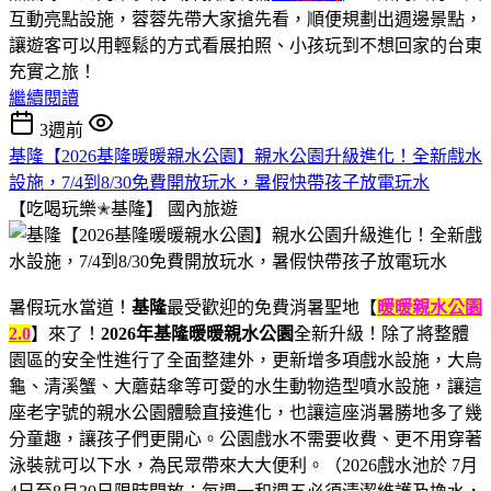
互動亮點設施，蓉蓉先帶大家搶先看，順便規劃出週邊景點，
讓遊客可以用輕鬆的方式看展拍照、小孩玩到不想回家的台東
充實之旅！
繼續閱讀
3週前
基隆【2026基隆暖暖親水公園】親水公園升級進化！全新戲水
設施，7/4到8/30免費開放玩水，暑假快帶孩子放電玩水
【吃喝玩樂✭基隆】
國內旅遊
暑假玩水當道！
基隆
最受歡迎的免費消暑聖地【
暖暖親水公園
2.0
】來了！
2026年基隆暖暖親水公園
全新升級！除了將整體
園區的安全性進行了全面整建外，更新增多項戲水設施，大烏
龜、清溪蟹、大蘑菇傘等可愛的水生動物造型噴水設施，讓這
座老字號的親水公園體驗直接進化，也讓這座消暑勝地多了幾
分童趣，讓孩子們更開心。公園戲水不需要收費、更不用穿著
泳裝就可以下水，為民眾帶來大大便利。（2026戲水池於 7月