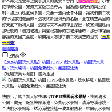
於不再只是螢幕上羨慕別人的風景。台南【
楠西萬佛寺
】小普
陀禪修公園，宛如真實版古墓奇兵！因為嚴格的預約與投保
制，加上山區氣候多變，只要一遇雨便會休園，讓我們前三次
的行程都抱憾而歸。這次終於搶到預約名額，並在晴空萬里的
好天氣下順利入園！這趟得來不易的禪意探險，欣賞到園區內
那斑駁的「樹抱城牆」與盤根錯節的古城浮雕時，那份神祕而
靜謐的異國荒蕪感，瞬間讓人忘卻了前三次撲空的沮喪（
玉井
一日遊
）
繼續閱讀
2週前
【2026桃園玩水景點】桃園TOP15+戲水景點，桃園玩水景
點、玩水秘境，桃園免費戲水、無邊際泳池
【吃喝玩樂✭桃園】
國內旅遊
快融化了嗎？幫大家整理出
TOP15桃園玩水景點
，桃園親水
公園、觀光工廠無邊際泳池、免費玩水景點、清涼野溪秘境、
合法戲水景點等，透沁涼迎接這一波暑假熱浪，桃園玩水景點