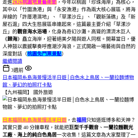
走進
2026桃園地景藝術節
，今年以桃園「珍珠海岸」為核心，
其中以「竹圍漁港」與「永安漁港」作為兩大核心展區，將海
岸線的「許厝港濕地」、「草漯沙丘」、「觀新藻礁」及「新
屋石滬」四大生態展區串連起來，這篇最主要介紹「草漯沙
丘」的
觀音海水浴場
，化身為奇幻沙灘。高聳的漂流木巨人
《
歸海
》矗立海岸，迎著絕美夕陽與遊人同框。開幕當日，優
人神鼓以震撼擊奏呼應潮汐海浪，正式開啟一場藝術與自然的
深度對話（
桃園免門票景點
）
繼續閱讀
3週前
日本福岡糸島海景慢活半日遊│白色水上鳥居、一蘭拉麵博物
館、夢幻的拍照打卡點
【九州福岡】
國外旅遊
日本福岡糸島海景慢活半日遊
，去
福岡
只知道逛博多和天神？
其實只要 40 分鐘車程，就能把
巨型千手觀音
、
一蘭拉麵觀光
工廠
、
海上的純白色鳥居
一次收集！這篇文章為大家整理了一