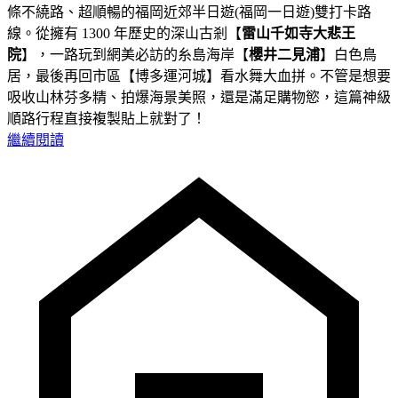
條不繞路、超順暢的福岡近郊半日遊(福岡一日遊)雙打卡路
線。從擁有 1300 年歷史的深山古剎【
雷山千如寺大悲王
院
】，一路玩到網美必訪的糸島海岸【
櫻井二見浦
】白色鳥
居，最後再回市區【博多運河城】看水舞大血拼。不管是想要
吸收山林芬多精、拍爆海景美照，還是滿足購物慾，這篇神級
順路行程直接複製貼上就對了！
繼續閱讀