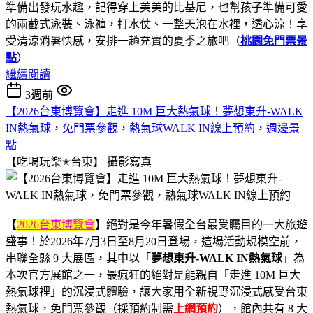
準備出發玩水趣，記得穿上美美的比基尼，也幫孩子準備可愛
的兩截式泳裝、泳褲，打水仗、一整天泡在水裡，透心涼！享
受清涼消暑快感，安排一趟充實的夏季之旅吧（
桃園免門票景
點
）
繼續閱讀
3週前
【2026台東博覽會】走進 10M 巨大熱氣球！夢想東升-WALK
IN熱氣球，免門票參觀，熱氣球WALK IN線上預約，週邊景
點
【吃喝玩樂✭台東】
攝影寫真
【
2026台東博覽會
】絕對是今年暑假全台最受矚目的一大旅遊
盛事！於2026年7月3日至8月20日登場，這場活動規模空前，
串聯全縣 9 大展區，其中以「
夢想東升-WALK IN熱氣球
」為
本次官方展館之一，最瘋狂的絕對是能親自「走進 10M 巨大
熱氣球裡」的沉浸式體驗，讓大家用全新視野沉浸式感受台東
熱氣球，免門票參觀（採預約制需
上網預約
），館內共有 8 大