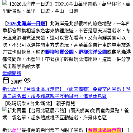
【
2026北海岸一日遊
】北海岸是北部很棒的旅遊地點，一年四
季都會聚集相當多遊客來這裡旅遊，不管是夏天消暑戲水、冬
天溫泉泡湯煮溫泉蛋，還可以賞花看海，又有海鮮美食可以
吃，不只可以選擇開車方式遊玩，甚至萬金自行車的單車旅遊
方式也很愜意，暢遊
野柳地質公園
、
野柳海洋公園
或
龜吼漁港
都沒問題，出發吧！帶著孩子輕鬆玩北海岸趣，這篇一併分享
萬里新景點給大家
繼續閱讀
2週前
新北萬里【台電北區展示館】（雨天備案）免費室內景點！爸
媽口袋名單，超多體感親子互動遊戲、海景休息區
【吃喝玩樂✭台北/新北】
親子育兒
新北
萬里
最推薦的免門票室內親子景點【
台電北區展示館
】！