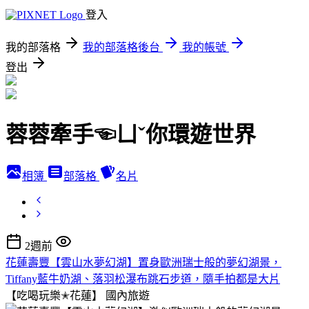
登入
我的部落格
我的部落格後台
我的帳號
登出
蓉蓉牽手☜ㄩˇ你環遊世界
相簿
部落格
名片
2週前
花蓮壽豐【雲山水夢幻湖】置身歐洲瑞士般的夢幻湖景，
Tiffany藍牛奶湖、落羽松瀑布跳石步道，隨手拍都是大片
【吃喝玩樂✭花蓮】
國內旅遊