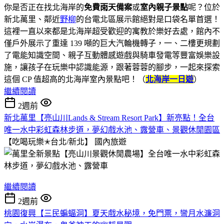
你是否正在找北海岸的
免費雨天備案
或
室內親子景點
呢？位於
新北萬里、鄰近
野柳
的台電北區展示館絕對是口袋名單首選！
這裡一直以來都是北海岸超受歡迎的寓教於樂好去處，館內不
僅戶外展示了重達 139 噸的巨大汽輪機轉子，一、二樓更規劃
了電能知識空間、親子互動體感遊戲與騎車發電等豐富娛樂設
施，讓孩子在玩樂中認識能源，跟著蓉蓉的腳步，一起來探索
這個 CP 值超高的北海岸室內景點吧！（
北海岸一日遊
）
繼續閱讀
2週前
新北萬里【亮山川Lands & Stream Resort Park】新亮點！全台
唯一水中彩虹森林步道，夢幻戲水池、露營車、景觀休閒園區
【吃喝玩樂✭台北/新北】
國內旅遊
繼續閱讀
2週前
桃園復興【三民蝙蝠洞】夏天戲水秘境，免門票，彎月水濂洞