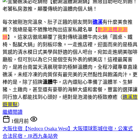
每次被剛泡完溫泉、肚子正餓的朋友問到
礁溪
有什麼美食推
薦？我總是毫不猶豫地掏出這家私藏名單【
動涮溫體涮涮
鍋
】。這家店徹底顛覆了我對傳統溫體牛肉火鍋「圓桌、鐵
椅、黏膩大鍋」的刻板印象。一走進店裡，迎面而來的是極具
質感的清水模日式美學與舒適的個人吧台，宛如走進網美咖啡
廳般，但可別以為它只是個空有外表的網美店！這裡最厲害
的，是將台南當天清晨現宰的極鮮溫體肉，全程冷藏專車直達
礁溪，未經冷凍的肉質保有最完美的天然黏性與飽滿肉汁。更
棒的是，除了招牌
溫
體牛
，店內還貼心準備了溫體羊、生鮮
豬、土雞肉，甚至還有豪華的海鮮大盛和套餐，豐富的選擇讓
同行旅人都能找到心頭好，絕對是泡湯後的極致療癒（
礁溪旅
遊景點
）
繼續閱讀
1個月前
大阪住宿【Nedoco Osaka West】大阪環球影城住宿，公寓式
合法民宿，JR西九条站旁