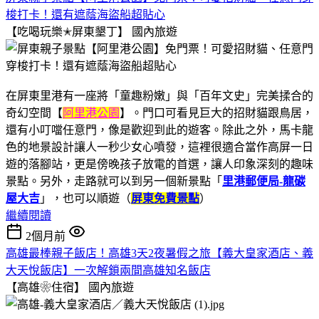
梭打卡！還有遮蔭海盜船超貼心
【吃喝玩樂✭屏東墾丁】
國內旅遊
在屏東里港有一座將「童趣粉嫩」與「百年文史」完美揉合的
奇幻空間【
阿里港公園
】。門口可看見巨大的招財貓跟鳥居，
還有小叮噹任意門，像是歡迎到此的遊客。除此之外，馬卡龍
色的地景設計讓人一秒少女心噴發，這裡很適合當作高屏一日
遊的落腳站，更是傍晚孩子放電的首選，讓人印象深刻的趣味
景點。另外，走路就可以到另一個新景點「
里港郵便局-龍碳
屋大吉
」，也可以順遊（
屏東免費景點
）
繼續閱讀
2個月前
高雄最棒親子飯店！高雄3天2夜暑假之旅【義大皇家酒店、義
大天悅飯店】一次解鎖兩間高雄知名飯店
【高雄❀住宿】
國內旅遊