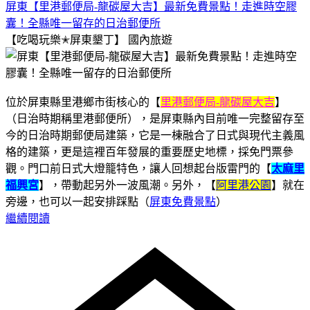
屏東【里港郵便局-龍碳屋大吉】最新免費景點！走進時空膠
囊！全縣唯一留存的日治郵便所
【吃喝玩樂✭屏東墾丁】
國內旅遊
位於屏東縣里港鄉市街核心的【
里港郵便局-龍碳屋大吉
】
（日治時期稱里港郵便所），是屏東縣內目前唯一完整留存至
今的日治時期郵便局建築，它是一棟融合了日式與現代主義風
格的建築，更是這裡百年發展的重要歷史地標，採免門票參
觀。門口前日式大燈籠特色，讓人回想起台版雷門的【
太麻里
福興宮
】，帶動起另外一波風潮。另外，【
阿里港公園
】就在
旁邊，也可以一起安排踩點（
屏東免費景點
）
繼續閱讀