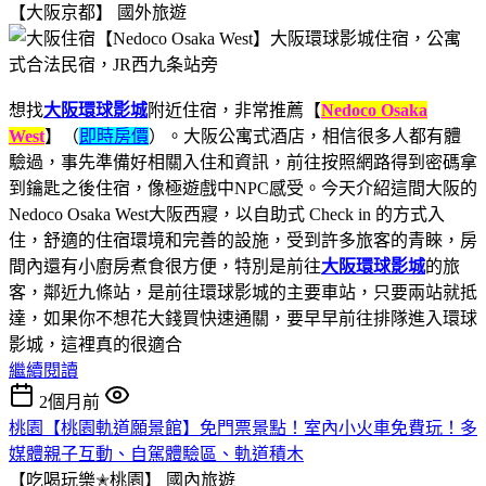
【大阪京都】
國外旅遊
想找
大阪環球影城
附近住宿，非常推薦【
Nedoco Osaka
West
】（
即時房價
）。大阪公寓式酒店，相信很多人都有體
驗過，事先準備好相關入住和資訊，前往按照網路得到密碼拿
到鑰匙之後住宿，像極遊戲中NPC感受。今天介紹這間大阪的
Nedoco Osaka West大阪西寢，以自助式 Check in 的方式入
住，舒適的住宿環境和完善的設施，受到許多旅客的青睞，房
間內還有小廚房煮食很方便，特別是前往
大阪環球影城
的旅
客，鄰近九條站，是前往環球影城的主要車站，只要兩站就抵
達，如果你不想花大錢買快速通關，要早早前往排隊進入環球
影城，這裡真的很適合
繼續閱讀
2個月前
桃園【桃園軌道願景館】免門票景點！室內小火車免費玩！多
媒體親子互動、自駕體驗區、軌道積木
【吃喝玩樂✭桃園】
國內旅遊