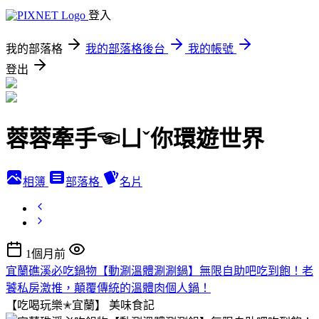
登入
我的部落格
我的部落格後台
我的帳號
登出
蓉蓉牽手☜ㄩˇ你環遊世界
相簿
部落格
名片
1個月前
宜蘭礁溪必吃鍋物【動涮溫體涮涮鍋】無限自助吧吃到飽！老
饕私房激推，顛覆傳統的溫體肉個人鍋！
【吃喝玩樂✭宜蘭】
美味食記