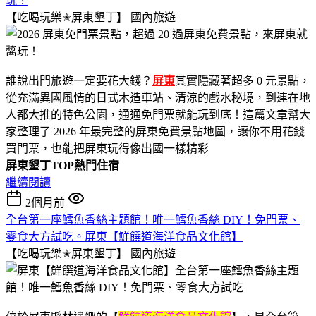
玩！
【吃喝玩樂✭屏東墾丁】
國內旅遊
誰說出門旅遊一定要花大錢？
屏東
其實隱藏著超多 0 元景點，
從充滿異國風情的日式木造車站、清涼的戲水秘境，到連在地
人都大推的特色公園，通通免門票就能玩到底！這篇文章幫大
家整理了 2026 年最完整的屏東免費景點地圖，讓你不用花錢
買門票，也能把屏東玩得像出國一樣精彩
屏東墾丁TOP熱門住宿
繼續閱讀
2個月前
全台第一座鱈魚香絲主題館！唯一鱈魚香絲 DIY！免門票、
零食大方試吃。屏東【鮮饌道海洋食品文化館】
【吃喝玩樂✭屏東墾丁】
國內旅遊