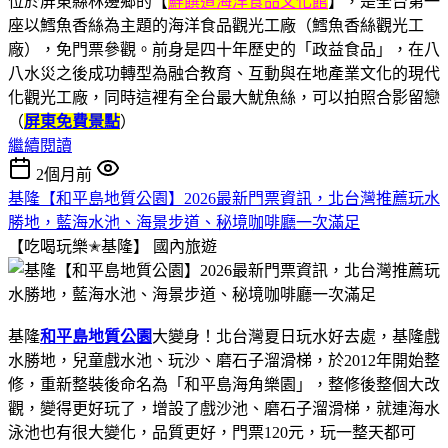
位於屏東縣林邊鄉的【
鮮饌道海洋食品文化館
】，是全台第一
座以鱈魚香絲為主題的海洋食品觀光工廠（鱈魚香絲觀光工
廠），免門票參觀。前身是四十年歷史的「政益食品」，在八
八水災之後成功轉型為融合教育、互動與在地產業文化的現代
化觀光工廠，同時這裡有全台最大魷魚絲，可以拍照合影留戀
（
屏東免費景點
）
繼續閱讀
2個月前
基隆【和平島地質公園】2026最新門票資訊，北台灣推薦玩水
勝地，藍海水池、海景步道、秘境咖啡廳一次滿足
【吃喝玩樂✭基隆】
國內旅遊
基隆
和平島地質公園
大變身！北台灣‏夏日玩水好去處，基隆戲
水勝地，兒童戲水池、玩沙、磨石子溜滑梯，於2012年開始整
修，重新整裝後命名為「和平島海角樂園」，整修後整個大改
觀，變得更好玩了，增設了戲沙池、磨石子溜滑梯，就連海水
泳池也有很大變化，品質更好，門票120元，玩一整天都可