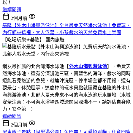
以！
繼續閱讀
2個月前
基隆【外木山海興游泳池】全台最美天然海水泳池！免費玩，
內行都來這裡，大人浮潛、小孩戲水的天然免費水上樂園
【吃喝玩樂✭基隆】
國內旅遊
網友最推薦的北台灣海水泳池【
外木山海興游泳池
】，免費天
然海水泳池，還有分深淺池三區，寶藍色的海洋，戲水的同時
還能看見悠游的魚兒，就連沖洗區、停車場全都不用錢，還有
觀景台、休憩區等，這麼棒的玩水景點就隱藏在基隆的外木山
海興游泳池，北部人夏天非來不可的海水泳池玩水勝地（水域
安全注意：不可海水浴場區域遼闊且深淺不一，請評估自身能
力，安全第一）
繼續閱讀
2個月前
屏東親子景點【阿里港公園】免門票！可愛招財貓、任意門穿