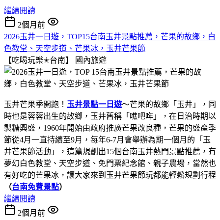
繼續閱讀
2個月前
2026玉井一日遊，TOP15台南玉井景點推薦，芒果的故鄉，白
色教堂、天空步道、芒果冰，玉井芒果節
【吃喝玩樂✭台南】
國內旅遊
玉井芒果季開跑！
玉井景點一日遊
～芒果的故鄉「玉井」，同
時也是蓉蓉出生的故鄉，玉井舊稱「噍吧哖」，在日治時期以
製糖興盛，1960年開始由政府推廣芒果改良種，芒果的盛產季
節從4月一直持續至9月，每年6-7月會舉辦為期一個月的「玉
井芒果節活動」，這篇規劃出15個台南玉井熱門景點推薦，有
夢幻白色教堂、天空步道、免門票紀念館、親子農場，當然也
有好吃的芒果冰，讓大家來到玉井芒果節玩都能輕鬆規劃行程
（
台南免費景點
）
繼續閱讀
2個月前