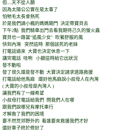
但....天不從人願
因為太陽公公實在是太毒了
怕牠毛太長會熱死
於是我們請小楓的媽媽開門 決定帶寶貝去
下午2點 我們騎車出門去看我期待己久的螢火蟲
寶貝也一路當"追風少女" 吹著舒服的風
快到內灣 突然這時 那個該死的老妹
打電話過來 大寶也決定休息一下
講完電話 哇咧 小銀這時給它出狀況
發不動啦
發了很久還是發不動 大寶決定請求道路救援
打電話給他馬麻 還好他馬麻說小叔母人在內灣
( 大寶的小叔母是內灣人 )
讓我們有了一線希望
小叔母打電話給我們 問我們人在哪
跟我們說哪兒有摩托車行
才解救了我們的困境
要不然荒郊野外的 看誰要來救援我們才好
還好車子終於修好了