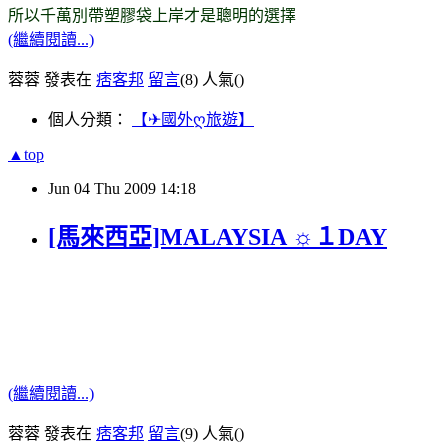
所以千萬別帶塑膠袋上岸才是聰明的選擇
(繼續閱讀...)
蓉蓉 發表在
痞客邦
留言
(8)
人氣(
)
個人分類：
【✈國外ღ旅遊】
▲top
Jun
04
Thu
2009
14:18
[馬來西亞]MALAYSIA ☼１DAY
(繼續閱讀...)
蓉蓉 發表在
痞客邦
留言
(9)
人氣(
)