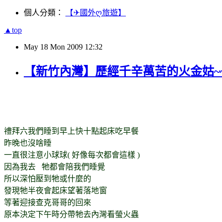
個人分類：
【✈國外ღ旅遊】
▲top
May
18
Mon
2009
12:32
【新竹內灣】歷經千辛萬苦的火金姑~
禮拜六我們睡到早上快十點起床吃早餐
昨晚也沒啥睡
一直很注意小球球( 好像每次都會這樣 )
因為我去 牠都會陪我們睡覺
所以深怕壓到牠或什麼的
發現牠半夜會起床望著落地窗
等著迎接查克哥哥的回來
原本決定下午時分帶牠去內灣看螢火蟲