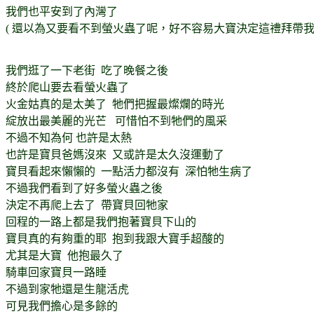
我們也平安到了內灣了
( 還以為又要看不到螢火蟲了呢，好不容易大寶決定這禮拜帶我去
我們逛了一下老街 吃了晚餐之後
終於爬山要去看螢火蟲了
火金姑真的是太美了 牠們把握最燦爛的時光
綻放出最美麗的光芒 可惜怕不到牠們的風采
不過不知為何 也許是太熱
也許是寶貝爸媽沒來 又或許是太久沒運動了
寶貝看起來懶懶的 一點活力都沒有 深怕牠生病了
不過我們看到了好多螢火蟲之後
決定不再爬上去了 帶寶貝回牠家
回程的一路上都是我們抱著寶貝下山的
寶貝真的有夠重的耶 抱到我跟大寶手超酸的
尤其是大寶 他抱最久了
騎車回家寶貝一路睡
不過到家牠還是生龍活虎
可見我們擔心是多餘的