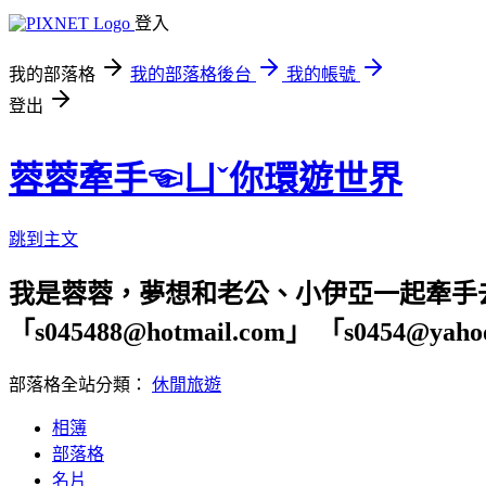
登入
我的部落格
我的部落格後台
我的帳號
登出
蓉蓉牽手☜ㄩˇ你環遊世界
跳到主文
我是蓉蓉，夢想和老公、小伊亞一起牽手
「s045488@hotmail.com」 「s04
部落格全站分類：
休閒旅遊
相簿
部落格
名片