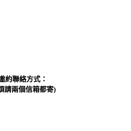
邀約聯絡方式：
信件，煩請兩個信箱都寄)