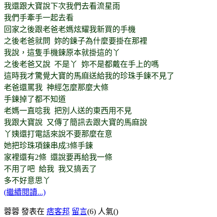
我還跟大寶說下次我們去看流星雨
我們手牽手一起去看
回家之後跟老爸老媽炫耀我新買的手機
之後老爸就問 妳的鍊子為什麼要掛在那裡
我說，這隻手機鍊原本就掛這的丫
之後老爸又說 不是丫 妳不是都戴在手上的嗎
這時我才驚覺大寶的馬麻送給我的珍珠手鍊不見了
老爸還罵我 神經怎麼那麼大條
手鍊掉了都不知道
老媽一直唸我 把別人送的東西用不見
我跟大寶說 又傳了簡訊去跟大寶的馬麻說
丫姨還打電話來說不要那麼在意
她把珍珠項鍊串成3條手鍊
家裡還有2條 還說要再給我一條
不用了吧 給我 我又搞丟了
多不好意思丫
(繼續閱讀...)
蓉蓉 發表在
痞客邦
留言
(6)
人氣(
)