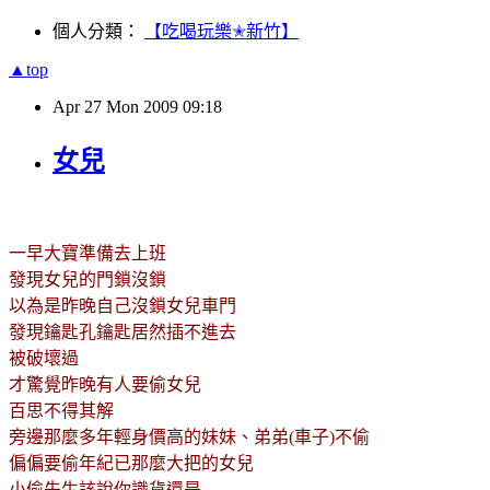
個人分類：
【吃喝玩樂✭新竹】
▲top
Apr
27
Mon
2009
09:18
女兒
一早大寶準備去上班
發現女兒的門鎖沒鎖
以為是昨晚自己沒鎖女兒車門
發現鑰匙孔鑰匙居然插不進去
被破壞過
才驚覺昨晚有人要偷女兒
百思不得其解
旁邊那麼多年輕身價高的妹妹、弟弟(車子)不偷
偏偏要偷年紀已那麼大把的女兒
小偷先生該說你識貨還是.......