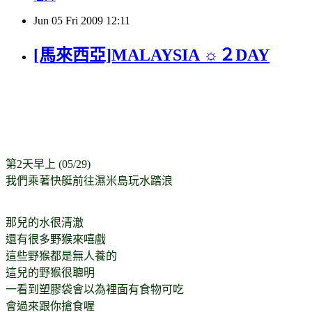
Jun
05
Fri
2009
12:11
[馬來西亞]MALAYSIA ☼２DAY
第2天早上 (05/29)
我們乘著快艇前往濕米島玩水踏浪
那兒的水很清澈
還有很多野猴來嘻戲
這些野猴都是無人養的
這兒的野猴很聰明
一看到塑膠袋會以為裡面有食物可吃
會過來跟你搶食喔