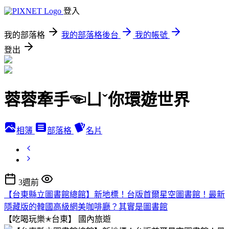
登入
我的部落格
我的部落格後台
我的帳號
登出
蓉蓉牽手☜ㄩˇ你環遊世界
相簿
部落格
名片
3週前
【台東縣立圖書館總館】新地標！台版首爾星空圖書館！最新
隱藏版的韓國高級網美咖啡廳？其實是圖書館
【吃喝玩樂✭台東】
國內旅遊