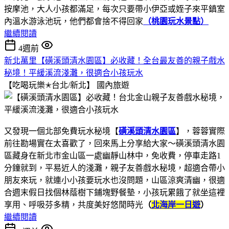
按摩池，大人小孩都滿足，每次只要帶小伊亞或姪子來平鎮室
內溫水游泳池玩，他們都會捨不得回家
（桃園玩水景點）
繼續閱讀
4週前
新北萬里【磺溪頭清水園區】必收藏！全台最友善的親子戲水
秘境！平緩溪流淺灘，很適合小孩玩水
【吃喝玩樂✭台北/新北】
國內旅遊
又發現一個北部免費玩水秘境【
磺溪頭清水園區
】，蓉蓉實際
前往勘場實在太喜歡了，回來馬上分享給大家～磺溪頭清水園
區藏身在新北市金山區一處幽靜山林中，免收費，停車走路1
分鐘就到，平易近人的淺灘，親子友善戲水秘境，超適合帶小
朋友來玩，就連小小孩要玩水也沒問題，山區涼爽清幽，很適
合週末假日找個林蔭樹下鋪塊野餐墊，小孩玩累餓了就坐這裡
享用、呼吸芬多精，共度美好悠閒時光
（
北海岸一日遊
）
繼續閱讀