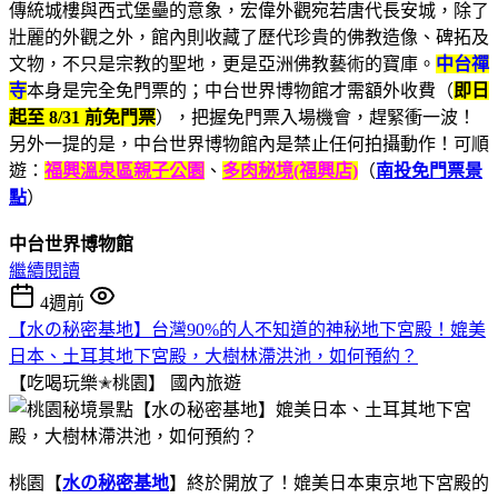
傳統城樓與西式堡壘的意象，宏偉外觀宛若唐代長安城，除了
壯麗的外觀之外，館內則收藏了歷代珍貴的佛教造像、碑拓及
文物，不只是宗教的聖地，更是亞洲佛教藝術的寶庫。
中台禪
寺
本身是完全免門票的；中台世界博物館才需額外收費（
即日
起至 8/31 前免門票
），把握免門票入場機會，趕緊衝一波！
另外一提的是，中台世界博物館內是禁止任何拍攝動作！可順
遊：
福興溫泉區親子公園
、
多肉秘境(福興店)
（
南投免門票景
點
）
中台世界博物館
繼續閱讀
4週前
【水の秘密基地】台灣90%的人不知道的神秘地下宮殿！媲美
日本、土耳其地下宮殿，大樹林滯洪池，如何預約？
【吃喝玩樂✭桃園】
國內旅遊
桃園【
水の秘密基地
】終於開放了！媲美日本東京地下宮殿的