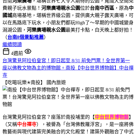
台南
河樂廣場
，堪稱世界七大令人期待的公園，寬闊大空間免
費親子玩水景點！
河樂廣場親水公園
位於
台南中西區
，原為
中
國城
商場基地，堪稱世界級公園，提供廣大親子露天廣場，可
以在馬路底下玩水，小朋友們都玩High了～早期的中國城變身
潟湖公園，
河樂廣場親水公園
最美打卡點，白天晚上都好拍！
（
台南8個景點推薦
）
繼續閱讀
4週前
台灣驚見阿拉伯皇宮！即日起至 8/31 前免門票！全世界第一
座以佛教文物為主的博物館。南投【中台世界博物館】中台禪
寺
【吃喝玩樂✭南投】
國內旅遊
台灣驚見阿拉伯皇宮？座落於南投埔里的【
中台世界博物館
】
（又稱
中台禪寺
），被譽為「台灣佛教羅浮宮」，是一座將佛
教藝術與現代建築完美融合的文化殿堂！建築外觀融合了中式