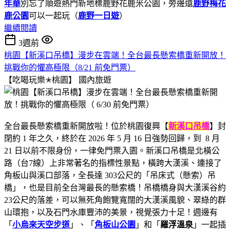
年華
別忘了順遊熱門新地標鹿野花鹿米公園，旁邊還
鹿野梅花
鹿公園
可以一起玩（
鹿野一日遊
）
繼續閱讀
3週前
桃園【新溪口吊橋】漫步在雲端！全台最長懸索橋重新開放！
挑戰你的懼高極限（8/21 前免門票）
【吃喝玩樂✭桃園】
國內旅遊
全台最長懸索橋重新開放啦！位於桃園復興【
新溪口吊橋
】封
閉約 1 年之久，終於在 2026 年 5 月 16 日強勢回歸，到 8 月
21 日以前不限身份，一律免門票入園。新溪口吊橋是北橫公
路（台7線）上非常著名的指標性景點，橫跨大漢溪、連接了
角板山與溪口部落，全長達 303公尺的「吊床式（懸索）吊
橋」，也是目前全台灣最長的懸索橋！吊橋橋身與大漢溪谷約
23公尺的落差，可以無死角飽覽寬闊的大漢溪風貌、翠綠的群
山環抱，以及石門水庫豐沛的美景，視覺張力十足！週邊有
「
小烏來天空步道
」、「
角板山公園
」和「
羅浮溫泉
」一起插