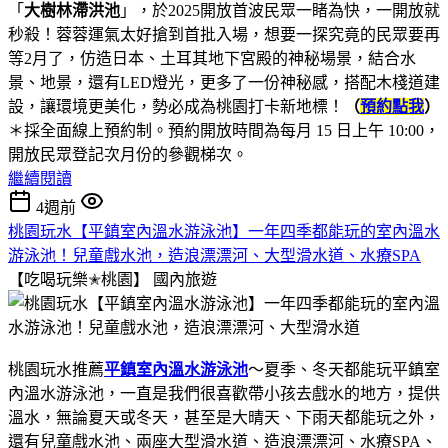
「
大樹林滯洪池
」，於2025開放首波民眾一睹為快，一開放就
秒殺！蓉蓉運氣太好搶到首批入場，想要一探究竟的民眾要再
等2月了，仿造日本、土耳其地下宮殿的神秘場景，結合水
景、地景，還有LED燈光，更多了一份神秘感，搭配木棧道建
設，讓環境更美化，勢必成為桃園打卡新地標！
（
預約點我
）
＊採全面線上預約制。預約開放時間為每月 15 日上午 10:00，
開放民眾登記次月份的參觀梯次。
繼續閱讀
4週前
桃園玩水【平鎮室內溫水游泳池】一年四季都能玩的室內溫水
游泳池！兒童戲水池，造浪漂漂河、大型滑水道、水療SPA
【吃喝玩樂✭桃園】
國內旅遊
桃園玩水推薦
平鎮室內溫水游泳池
～夏季、冬天都能玩平鎮室
內溫水游泳池，一直是我們很喜歡帶小孩去戲水的地方，提供
溫水，無論夏天或冬天，甚至是大晴天、下雨天都能玩之外，
還有兒童戲水池、兩座大型滑水道、造浪漂漂河、水療SPA、