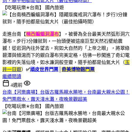
到，隨手拍都是仙氣大片（最佳拍攝時間）
【吃喝玩樂✭台南】
國內旅遊
走進台南【
楠西蝙蝠洞瀑布
】，被譽為全台最美天然弧形洞穴
瀑布，步行3分鐘就到，一抬頭便被這座巨型天然石壁給震
撼！從岩洞內往外望去，宛如大自然的「上帝之眼」，將翠綠
碧潭與傾瀉而下的銀白瀑布完美定格，彷彿一秒闖進了奇幻電
影裡的失落仙境，如水濂洞般空靈，隨手拍都是仙氣大片（
玉
井一日遊
）
✅
頑皮世界門票
│
奇美博物館門票
繼續閱讀
4週前
台南【河樂廣場】台版古羅馬親水勝地，台南最大親水公園！
免門票戲水，露天淺水灘，夜晚景觀超美
【吃喝玩樂✭台南】
國內旅遊