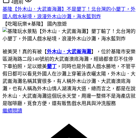
4週前
基隆【外木山．大武崙海灘】不是墾丁！北台灣的小墾丁，外
國人戲水秘境，浪漫外木山沙灘，海水藍到炸
【吃喝玩樂✭基隆】
國內旅遊
被美哭！真的有被【
外木山．大武崙海灘
】，位於基隆市安樂
區湖海路二段140號前的大武崙澳底海灘，經過都會忍不住停
下車拍照，足以媲美
墾丁
，同時也是外國人戲水勝地，不管平
假日都可以看見外國人在沙灘上穿著泳衣曬太陽，外木山．大
武崙海灘名稱其實很多，有人稱外木山沙灘、大武崙澳底海
灘，也有人稱為外木山情人湖濱海大道，總而言之，都是在說
外木山．大武崙海灘這個玩水天堂，周邊一整條不是海產店就
是咖啡廳，覓食方便，還有販售戲水用具與沖洗服務
繼續閱讀