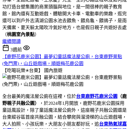
功打造台塑集團的商業頭腦與地位，是一間很棒的親子教育
館，館內還有互動遊戲、體驗開大卡車、電動車的樂趣，逛完
還可以到戶外志清湖公園水池去餵魚、餵烏龜、餵鴿子，是雨
天備案、夏天躲太陽吹冷氣好地方，也是假日親子共遊好去處
（
桃園室內景點
）
繼續閱讀
3週前
【鹿野花鹿米公園】最夢幻童話魔法屋公廁，台東鹿野景點
(免門票)，山丘遊戲場，順遊梅花鹿公園
【吃喝玩樂✭台東】
國內旅遊
全台最美的魔法屋公廁在這裡，位於
台東鹿野花鹿米公園
（
鹿
野親子共融公園
）
，於2024年1月開放，鹿野花鹿米公園採用
童話風設計，除了童話魔法屋公廁外，這座親子共融公園還是
台東縱谷區首座共融公園，結合攀爬與溜滑梯的山丘遊戲場，
大人拍照、小孩玩樂，大朋友小朋友都好玩，追
台東熱氣球嘉