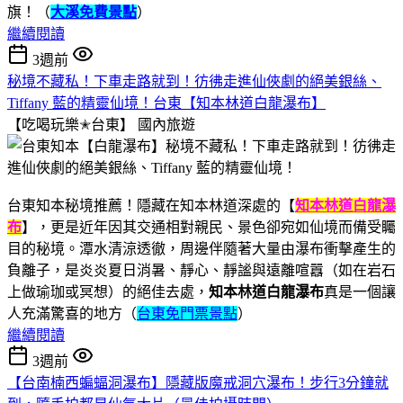
旗！（
大溪免費景點
）
繼續閱讀
3週前
秘境不藏私！下車走路就到！彷彿走進仙俠劇的絕美銀絲、
Tiffany 藍的精靈仙境！台東【知本林道白龍瀑布】
【吃喝玩樂✭台東】
國內旅遊
台東知本秘境推薦！隱藏在知本林道深處的【
知本林道白龍瀑
布
】，更是近年因其交通相對親民、景色卻宛如仙境而備受矚
目的秘境。潭水清涼透徹，周邊伴隨著大量由瀑布衝擊產生的
負離子，是炎炎夏日消暑、靜心、靜謐與遠離喧囂（如在岩石
上做瑜珈或冥想）的絕佳去處，
知本林道白龍瀑布
真是一個讓
人充滿驚喜的地方（
台東免門票景點
）
繼續閱讀
3週前
【台南楠西蝙蝠洞瀑布】隱藏版魔戒洞穴瀑布！步行3分鐘就