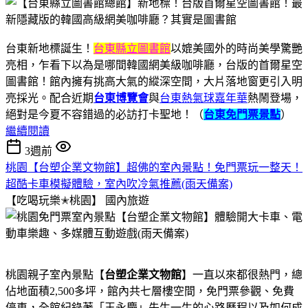
台東新地標誕生！
台東縣立圖書館
以媲美國外的時尚美學驚艷
亮相，乍看下以為是哪間韓國網美級咖啡廳，台版的首爾星空
圖書館！館內擁有挑高大氣的縱深空間，大片落地窗更引入明
亮採光。配合近期
台東博覽會
與
台東熱氣球嘉年華
熱鬧登場，
絕對是今夏不容錯過的必訪打卡聖地！（
台東免門票景點
）
繼續閱讀
3週前
桃園【台塑企業文物館】超佛的室內景點！免門票玩一整天！
超酷卡車模擬體驗，室內吹冷氣推薦(雨天備案)
【吃喝玩樂✭桃園】
國內旅遊
桃園親子室內景點【
台塑企業文物館
】一直以來都很熱門，總
佔地面積2,500多坪，館內共七層樓空間，免門票參觀、免費
停車，全館紀錄著「王永慶」先生一生的心路歷程以及如何成