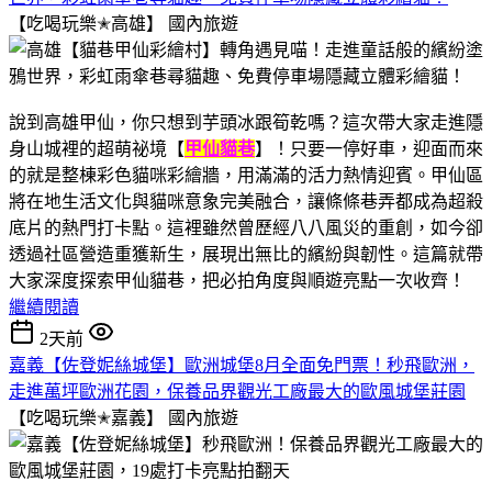
【吃喝玩樂✭高雄】
國內旅遊
說到高雄甲仙，你只想到芋頭冰跟筍乾嗎？這次帶大家走進隱
身山城裡的超萌祕境【
甲仙貓巷
】！只要一停好車，迎面而來
的就是整棟彩色貓咪彩繪牆，用滿滿的活力熱情迎賓。甲仙區
將在地生活文化與貓咪意象完美融合，讓條條巷弄都成為超殺
底片的熱門打卡點。這裡雖然曾歷經八八風災的重創，如今卻
透過社區營造重獲新生，展現出無比的繽紛與韌性。這篇就帶
大家深度探索甲仙貓巷，把必拍角度與順遊亮點一次收齊！
繼續閱讀
2天前
嘉義【佐登妮絲城堡】歐洲城堡8月全面免門票！秒飛歐洲，
走進萬坪歐洲花園，保養品界觀光工廠最大的歐風城堡莊園
【吃喝玩樂✭嘉義】
國內旅遊