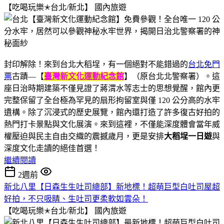
【吃喝玩樂✭台北/新北】
國內旅遊
封印解除！來到台北大稻埕，有一個絕對不能錯過的
台北免門
票
古蹟—【
臺灣新文化運動紀念館
】（原台北北警察署）。這
座日治時期建築不僅見證了蔣渭水等志士的思想覺醒，館內更
完整保留了全台極為罕見的扇形拘留室與僅 120 公分高的水牢
遺構。除了沉浸式的歷史展覽，館內還打造了許多復古好拍的
熱門打卡景點與文化展演。來到這裡，不僅能深度體會當年威
權壓迫與民主自由交織的震撼歲月，更是安排
大稻埕一日遊
與
深度文化走讀的絕佳首選！
繼續閱讀
2週前
新北八里【日森生生吐司總部】新地標！超萌巨型白吐司屋超
好拍，不只吸睛、生吐司更柔軟如雲朵！
【吃喝玩樂✭台北/新北】
國內旅遊