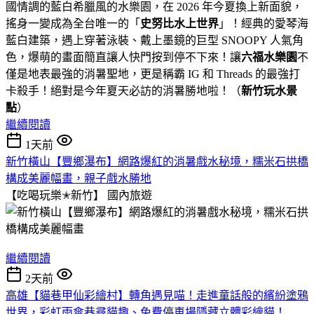
國情調的藍白希臘風的水樂園，在 2026 年今夏換上新面貌，
搖身一變成為全台唯一的「
史努比水上世界
」！經典的愛琴海
藍白建築，遇上穿著泳裝、戴上墨鏡的巨型 SNOOPY 人氣角
色，爆萌的畫面簡直讓人快門按到停不下來！讓
六福水樂園
不
僅是地表最強的消暑聖地，更是稱霸 IG 和 Threads 的最強打
卡殺手！絕對是今年夏天必訪的消暑勝地啦！（
新竹玩水景
點
）
繼續閱讀
1天前
新竹橫山【豐鄉瀑布】網路爆紅的消暑戲水秘境，糯米石拱橋
構成美麗幅畫，親子戲水勝地
【吃喝玩樂✭新竹】
國內旅遊
繼續閱讀
2天前
高雄【貓巷甲仙彩繪村】轉角遇見喵！走進童話般的繽紛塗鴉
世界，彩虹雨傘巷尋貓趣、免費停車場隱藏立體彩繪貓！