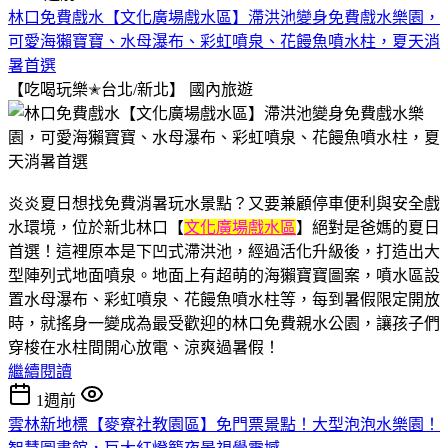
林口免費戲水【文化廣場戲水區】滯洪池變身免費戲水樂園，
可愛海獺寶寶、水母瀑布、彩虹噴泉、花饅魚噴水柱，夏天消
暑首選
【吃喝玩樂✭台北/新北】
國內旅遊
炎炎夏日想找免費消暑玩水景點？又要兼顧停車便利與安全戲
水環境，位於新北林口【
文化廣場戲水區
】絕對是爸媽的夏日
首選！這裡原本是下凹式滯洪池，經過活化升級後，打造出大
型陣列式地面噴泉。地面上有超萌的海獺寶寶圖案，噴水區設
置水母瀑布、彩虹噴泉、花饅魚噴水柱等，每到暑假限定開放
時，就搖身一變成為最受歡迎的林口免費親水公園，讓孩子們
穿梭在水柱間開心放電、涼爽過暑假！
繼續閱讀
1週前
雲林新地標【麥寮社教園區】免門票景點！大型泡泡水樂園！