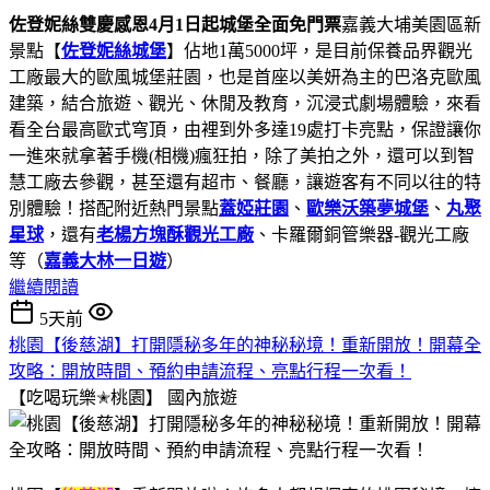
佐登妮絲雙慶感恩4月1日起城堡全面免門票
嘉義大埔美園區新
景點【
佐登妮絲城堡
】佔地1萬5000坪，是目前保養品界觀光
工廠最大的歐風城堡莊園，也是首座以美妍為主的巴洛克歐風
建築，結合旅遊、觀光、休閒及教育，沉浸式劇場體驗，來看
看全台最高歐式穹頂，由裡到外多達19處打卡亮點，保證讓你
一進來就拿著手機(相機)瘋狂拍，除了美拍之外，還可以到智
慧工廠去參觀，甚至還有超市、餐廳，讓遊客有不同以往的特
別體驗！搭配附近熱門景點
蓋婭莊園
、
歐樂沃築夢城堡
、
丸聚
星球
，還有
老楊方塊酥觀光工廠
、卡羅爾銅管樂器-觀光工廠
等（
嘉義大林一日遊
）
繼續閱讀
5天前
桃園【後慈湖】打開隱秘多年的神秘秘境！重新開放！開幕全
攻略：開放時間、預約申請流程、亮點行程一次看！
【吃喝玩樂✭桃園】
國內旅遊