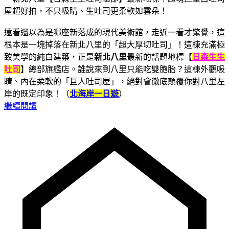
遠看還以為是哪座新落成的現代美術館，走近一看才驚覺，這
根本是一塊掉落在新北八里的「超大厚切吐司」！這棟充滿極
致美學的純白建築，正是
新北八里
最新的話題地標【
日森生生
吐司
】總部旗艦店。誰說來到八里只能吃雙胞胎？這棟外觀吸
睛、內在柔軟的「巨人吐司屋」，絕對會徹底顛覆你對八里左
岸的既定印象！（
北海岸一日遊
）
繼續閱讀