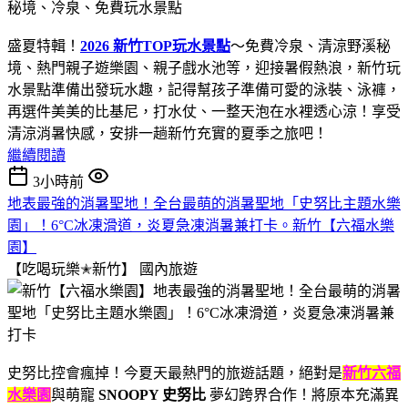
盛夏特輯！
2026 新竹TOP玩水景點
～免費冷泉、清涼野溪秘
境、熱門親子遊樂園、親子戲水池等，迎接暑假熱浪，新竹玩
水景點準備出發玩水趣，記得幫孩子準備可愛的泳裝、泳褲，
再選件美美的比基尼，打水仗、一整天泡在水裡透心涼！享受
清涼消暑快感，安排一趟新竹充實的夏季之旅吧！
繼續閱讀
3小時前
地表最強的消暑聖地！全台最萌的消暑聖地「史努比主題水樂
園」！6°C冰凍滑道，炎夏急凍消暑兼打卡。新竹【六福水樂
園】
【吃喝玩樂✭新竹】
國內旅遊
史努比控會瘋掉！今夏天最熱門的旅遊話題，絕對是
新竹六福
水樂園
與萌寵
SNOOPY 史努比
夢幻跨界合作！將原本充滿異