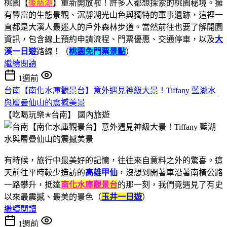
桃園【
後慈湖
】重新開放啦！許多人都想探索的桃園秘境。擁
有豐富的生態景觀、沉靜湖光山色與獨特的軍事遺跡，這裡一
直都是大溪人最迷人的戶外森林步道。當然前往也要了解開園
資訊，包含線上預約申請流程、門票優惠、交通停車，以及
大
溪一日遊
路線！（
桃園免門票景點
）
繼續閱讀
1週前
台南【南化水庫觀景台】意外遇見神級大景！Tiffany 藍湖水
與層疊仙山的震撼美景
【吃喝玩樂✭台南】
國內旅遊
有時候，旅行中最美好的記憶，往往來自意料之外的驚喜。這
天前往平時較少造訪的
高雄甲仙
，沒想到開著車沿著南橫公路
一路攀升，抵達
南化水庫觀景台
的那一刻，我們竟遇見了有史
以來最震撼、最美的景色（
玉井一日遊
）
繼續閱讀
1週前