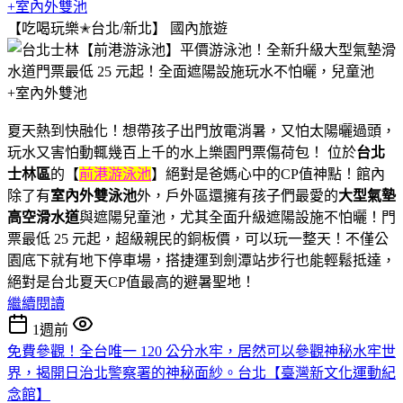
+室內外雙池
【吃喝玩樂✭台北/新北】
國內旅遊
夏天熱到快融化！想帶孩子出門放電消暑，又怕太陽曬過頭，
玩水又害怕動輒幾百上千的水上樂園門票傷荷包！ 位於
台北
士林區
的【
前港游泳池
】絕對是爸媽心中的CP值神點！館內
除了有
室內外雙泳池
外，戶外區還擁有孩子們最愛的
大型氣墊
高空滑水道
與遮陽兒童池，尤其全面升級遮陽設施不怕曬！門
票最低 25 元起，超級親民的銅板價，可以玩一整天！不僅公
園底下就有地下停車場，搭捷運到劍潭站步行也能輕鬆抵達，
絕對是台北夏天CP值最高的避暑聖地！
繼續閱讀
1週前
免費參觀！全台唯一 120 公分水牢，居然可以參觀神秘水牢世
界，揭開日治北警察署的神秘面紗。台北【臺灣新文化運動紀
念館】