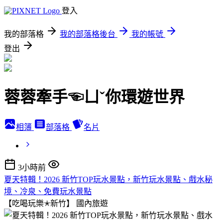
登入
我的部落格
我的部落格後台
我的帳號
登出
蓉蓉牽手☜ㄩˇ你環遊世界
相簿
部落格
名片
3小時前
夏天特輯！2026 新竹TOP玩水景點，新竹玩水景點、戲水秘
境、冷泉、免費玩水景點
【吃喝玩樂✭新竹】
國內旅遊