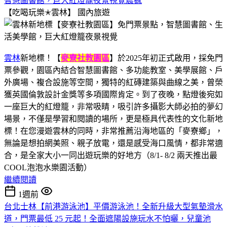
智慧圖書館，巨大紅燈籠夜景視覺震撼
【吃喝玩樂✭雲林】
國內旅遊
雲林
新地標！【
麥寮社教園區
】於2025年初正式啟用，採免門
票參觀，園區內結合智慧圖書館、多功能教室、美學展館、戶
外廣場、複合設施等空間，獨特的紅磚建築與曲線之美，曾榮
獲英國倫敦設計金獎等多項國際肯定。到了夜晚，點燈後宛如
一座巨大的紅燈籠，非常吸睛，吸引許多攝影大師必拍的夢幻
場景，不僅是學習和閱讀的場所，更是極具代表性的文化新地
標！在您漫遊雲林的同時，非常推薦沿海地區的「麥寮鄉」，
無論是想拍網美照、親子放電，還是感受海口風情，都非常適
合，是全家大小一同出遊玩樂的好地方（8/1- 8/2 兩天推出最
COOL泡泡水樂園活動）
繼續閱讀
1週前
台北士林【前港游泳池】平價游泳池！全新升級大型氣墊滑水
道，門票最低 25 元起！全面遮陽設施玩水不怕曬，兒童池