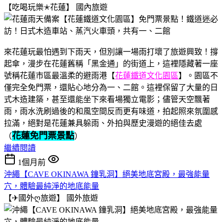
【吃喝玩樂✭花蓮】
國內旅遊
來花蓮玩最怕遇到下雨天，但別讓一場雨打壞了旅遊興致！撐
起傘，漫步在花蓮舊稱「黑金通」的街道上，這裡隱藏著一座
號稱花蓮市區最溫柔的避雨港【
花蓮鐵道文化園區
】。園區不
僅完全免門票，還貼心地分為一、二館。這裡保留了大量的日
式木造建築，甚至還能坐下來看場獨立電影；儘管天空飄著
雨，雨水洗刷過後的和風空間反而更有味道，拍起照來氛圍感
拉滿，絕對是花蓮兼具躲雨、外拍與歷史漫遊的絕佳去處
花蓮免門票景點
（
）
繼續閱讀
1個月前
沖繩【CAVE OKINAWA 鐘乳洞】絕美地底宮殿，最強能量
穴，體驗最純淨的地底能量
【✈國外ღ旅遊】
國外旅遊