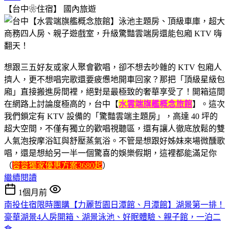
【台中❀住宿】
國內旅遊
想跟三五好友或家人聚會歡唱，卻不想去吵雜的 KTV 包廂人
擠人，更不想唱完歌還要疲憊地開車回家？那把「頂級星級包
廂」直接搬進房間裡，絕對是最極致的奢華享受了！開箱這間
在網路上討論度極高的，台中【
水雲端旗艦概念旅館
】。這次
我們鎖定有 KTV 設備的「驚豔雲端主題房」，高達 40 坪的
超大空間，不僅有獨立的歡唱視聽區，還有讓人徹底放鬆的雙
人氣泡按摩浴缸與舒壓蒸氣浴。不管是想跟好姊妹來場微醺歌
唱，還是想給另一半一個驚喜的娛樂假期，這裡都能滿足你
（
蓉蓉獨家優惠方案3680起
）
繼續閱讀
1個月前
南投住宿限時團購【力麗哲園日潭館、月潭館】湖景第一排！
豪華湖景4人房開箱、湖景泳池、好眠體驗、親子館，一泊二