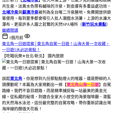
位於新竹【
北埔冷泉
】在大坪溪上游，也是少見的碳酸和硫磺
共生泉，淡黃水色帶有鹹味的冷泉，對皮膚有多重益處功效，
北埔冷泉
與
蘇澳冷泉
被列為全台唯二冷泉勝地，免費開放供遊
客使用，每到夏季都會吸引人批人潮戲水消暑，上游的水濂大
瀑布，更是許多人趨之若鶩的天然SPA場所（
新竹玩水景點
）
繼續閱讀
1個月前
東北角一日遊提案│東北角自駕一日遊！山海大景一次收藏，
一日遊5大必訪景點！
【吃喝玩樂✭台北/新北】
國內旅遊
說起
東北角
，你是想到九份那點點燈火的喧囂，還是野柳的人
頭攢動呢？本篇為大家規劃出一條【
東北角山海一日遊
】自駕
路線。我們不盲目趕路，而是精準捕捉每一站最美的黃金光
線。從私藏的秘境，到適合全家大小放空的海景咖啡廳、湛藍
的天然海水泳池，這份最完整的自駕攻略，帶你重新認識台灣
海岸線的顏值天花板！