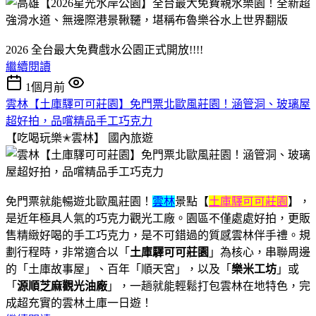
2026 全台最大免費戲水公園正式開放!!!!
繼續閱讀
1個月前
雲林【土庫驛可可莊園】免門票北歐風莊園！涵管洞、玻璃屋
超好拍，品嚐精品手工巧克力
【吃喝玩樂✭雲林】
國內旅遊
免門票就能暢遊北歐風莊園！
雲林
景點【
土庫驛可可莊園
】，
是近年極具人氣的巧克力觀光工廠。園區不僅處處好拍，更販
售精緻好喝的手工巧克力，是不可錯過的質感雲林伴手禮。規
劃行程時，非常適合以「
土庫驛可可莊園
」為核心，串聯周邊
的「土庫故事屋」、百年「順天宮」，以及「
樂米工坊
」或
「
源順芝麻觀光油廠
」，一趟就能輕鬆打包雲林在地特色，完
成超充實的雲林土庫一日遊！