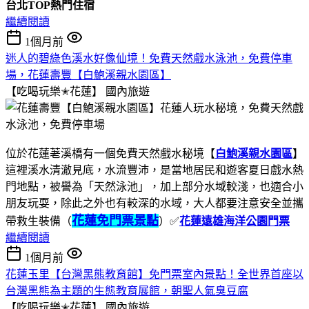
台北TOP熱門住宿
繼續閱讀
1個月前
迷人的碧綠色溪水好像仙境！免費天然戲水泳池，免費停車
場，花蓮壽豐【白鮑溪親水園區】
【吃喝玩樂✭花蓮】
國內旅遊
位於花蓮荖溪橋有一個免費天然戲水秘境【
白鮑溪親水園區
】
這裡溪水清澈見底，水流豐沛，是當地居民和遊客夏日戲水熱
門地點，被譽為「天然泳池」，加上部分水域較淺，也適合小
朋友玩耍，除此之外也有較深的水域，大人都要注意安全並攜
花蓮免門票景點
帶救生裝備（
）✅
花蓮遠雄海洋公園門票
繼續閱讀
1個月前
花蓮玉里【台灣黑熊教育館】免門票室內景點！全世界首座以
台灣黑熊為主題的生態教育展館，朝聖人氣臭豆腐
【吃喝玩樂✭花蓮】
國內旅遊