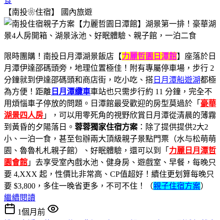
食
【南投❀住宿】
國內旅遊
限時團購！南投日月潭湖景飯店【
力麗哲園日潭館
】座落於日
月潭伊達邵碼頭旁，地理位置極佳！附有專屬停車場，步行 2
分鐘就到伊達邵碼頭和商店街，吃小吃、搭
日月潭船遊湖
都極
為方便！距離
日月潭纜車
車站也只需步行約 11 分鐘，完全不
用煩惱車子停放的問題。日潭館最受歡迎的房型莫過於「
豪華
湖景四人房
」，可以用零死角的視野欣賞日月潭從清晨的薄霧
到黃昏的夕陽落日。
蓉蓉獨家住宿方案
：除了提供提供2大2
小、一泊一食，甚至包辦兩大頂級親子景點門票（水与松萌萌
園、魯魯札札親子館）、好眠體驗，還可以到「
力麗日月潭哲
園會館
」去享受室內戲水池、健身房、遊戲室、早餐，每晚只
要 4,XXX 起，性價比非常高、CP值超好！續住更划算每晚只
要 $3,800，多住一晚省更多，不可不住！（
親子住宿方案
）
繼續閱讀
1個月前