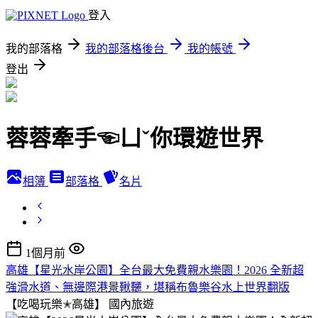
登入
我的部落格
我的部落格後台
我的帳號
登出
蓉蓉牽手☜ㄩˇ你環遊世界
相簿
部落格
名片
1個月前
高雄【星光水岸公園】全台最大免費親水樂園！2026 全新超
強滑水道、無邊際港景鞦韆，堪稱布魯樂谷水上世界翻版
【吃喝玩樂✭高雄】
國內旅遊