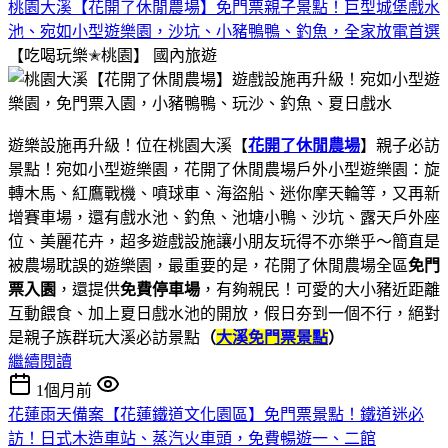
桃園大溪【花開了休閒農場】免門票親子景點！巨型城堡戲水
池、宛如小型遊樂園，沙坑、小豬鴨鴨、釣魚，全家放電首選
【吃喝玩樂✭桃園】
國內旅遊
遊樂設施再升級！位在桃園大溪【
花開了休閒農場
】親子必訪
景點！宛如小型遊樂園，花開了休閒農場戶外小型遊樂園：旋
轉木馬、紅鷹戰機、噴球車、海盜船、迷你摩天輪等，又再新
增賽車場，還有戲水池、釣魚、池塘小鴨、沙坑、露天戶外座
位、美麗花卉，超多遊戲設施讓小朋友玩得不亦樂乎～簡直是
被農場耽誤的遊樂園，最重要的是，花開了休閒農場全區
免門
票入園
，還提供
免費停車場
，有夠親民！可愛的大小豬近距離
互動餵食、加上夏日戲水池的開放，假日夯到一個不行，絕對
是親子族群玩大溪必訪景點
（
大溪免門票景點
）
繼續閱讀
1個月前
花蓮雨天備案【花蓮鐵道文化園區】免門票景點！鐵道迷必
訪！日式木造車站、蒸汽火車頭，免費暢遊一、二館