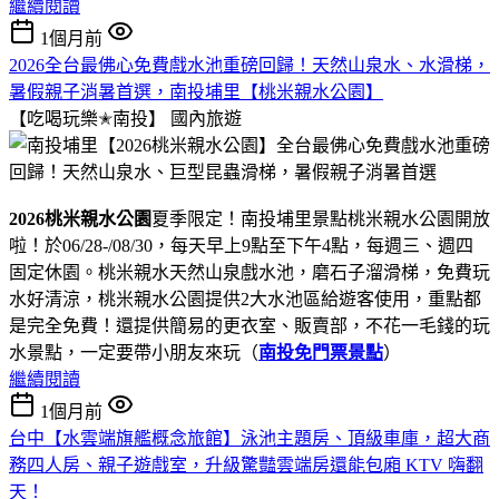
繼續閱讀
1個月前
2026全台最佛心免費戲水池重磅回歸！天然山泉水、水滑梯，
暑假親子消暑首選，南投埔里【桃米親水公園】
【吃喝玩樂✭南投】
國內旅遊
2026桃米親水公園
夏季限定！南投埔里景點桃米親水公園開放
啦！於06/28-/08/30，每天早上9點至下午4點，每週三、週四
固定休園。桃米親水天然山泉戲水池，磨石子溜滑梯，免費玩
水好清涼，桃米親水公園提供2大水池區給遊客使用，重點都
是完全免費！還提供簡易的更衣室、販賣部，不花一毛錢的玩
水景點，一定要帶小朋友來玩（
南投免門票景點
）
繼續閱讀
1個月前
台中【水雲端旗艦概念旅館】泳池主題房、頂級車庫，超大商
務四人房、親子遊戲室，升級驚豔雲端房還能包廂 KTV 嗨翻
天！