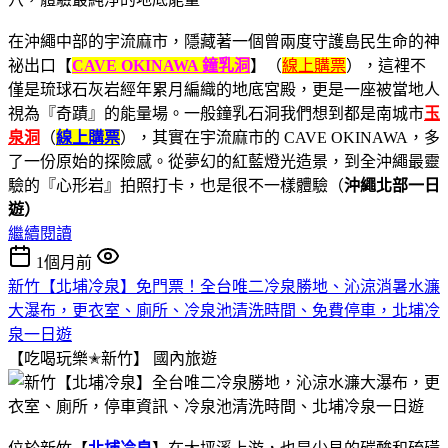
在沖繩中部的宇流麻市，隱藏著一個曾兩度守護島民生命的神
祕出口【
CAVE OKINAWA 鐘乳洞
】（
線上購票
），這裡不
僅是琉球石灰岩經年累月編織的地底宮殿，更是一座被當地人
視為『奇蹟』的能量場。一般鐘乳石洞我們想到都是南城市
玉
泉洞
（
線上購票
），其實在宇流麻市的 CAVE OKINAWA，多
了一份原始的探險感。從夢幻的紅藍燈光造景，到全沖繩最靈
驗的『心形岩』拍照打卡，也是很不一樣體驗（
沖繩北部一日
遊
）
繼續閱讀
1個月前
新竹【北埔冷泉】免門票！全台唯二冷泉勝地、沁涼消暑水濂
大瀑布，更衣室、廁所、冷泉池清洗時間、免費停車，北埔冷
泉一日遊
【吃喝玩樂✭新竹】
國內旅遊