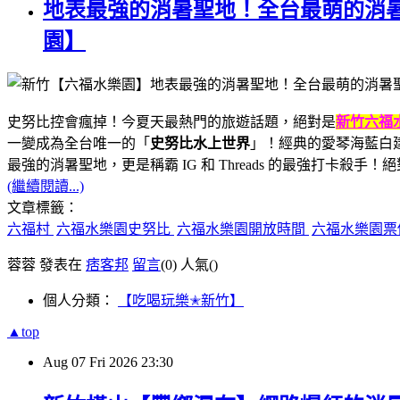
地表最強的消暑聖地！全台最萌的消暑
園】
史努比控會瘋掉！今夏天最熱門的旅遊話題，絕對是
新竹六福
一變成為全台唯一的「
史努比水上世界
」！經典的愛琴海藍白建
最強的消暑聖地，更是稱霸 IG 和 Threads 的最強打卡殺
(繼續閱讀...)
文章標籤：
六福村
六福水樂園史努比
六福水樂園開放時間
六福水樂園
蓉蓉 發表在
痞客邦
留言
(0)
人氣(
)
個人分類：
【吃喝玩樂✭新竹】
▲top
Aug
07
Fri
2026
23:30