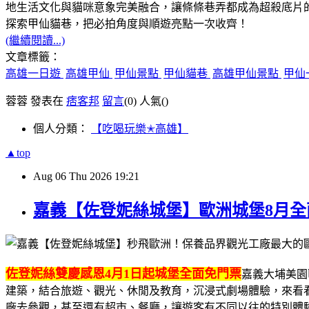
地生活文化與貓咪意象完美融合，讓條條巷弄都成為超殺底片
探索甲仙貓巷，把必拍角度與順遊亮點一次收齊！
(繼續閱讀...)
文章標籤：
高雄一日遊
高雄甲仙
甲仙景點
甲仙貓巷
高雄甲仙景點
甲仙
蓉蓉 發表在
痞客邦
留言
(0)
人氣(
)
個人分類：
【吃喝玩樂✭高雄】
▲top
Aug
06
Thu
2026
19:21
嘉義【佐登妮絲城堡】歐洲城堡8月
佐登妮絲雙慶感恩4月1日起城堡全面免門票
嘉義大埔美園
建築，結合旅遊、觀光、休閒及教育，沉浸式劇場體驗，來看看
廠去參觀，甚至還有超市、餐廳，讓遊客有不同以往的特別體