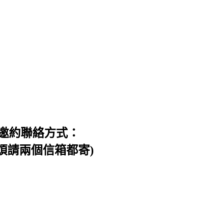
邀約聯絡方式：
信件，煩請兩個信箱都寄)