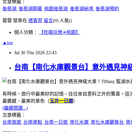
文章標籤：
後慈湖
後慈湖開幕
桃園後慈湖
後慈湖秘境
後慈湖預約
蓉蓉 發表在
痞客邦
留言
(0)
人氣(
)
個人分類：
【吃喝玩樂✭桃園】
▲top
Jul
30
Thu
2026
22:43
台南【南化水庫觀景台】意外遇見神級大
有時候，旅行中最美好的記憶，往往來自意料之外的驚喜。這
最震撼、最美的景色（
玉井一日遊
）
(繼續閱讀...)
文章標籤：
台南旅遊
台南景點
台南一日遊
南化水庫
南化水庫觀景台
南