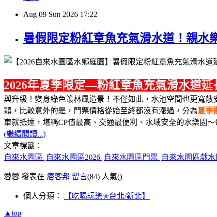
Aug
09
Sun
2026
17:22
暑假限定粉紅章魚充氣滑水道！親水樂
2026年夏季限定—粉紅章魚充氣滑水道延長至
與升級！變身綠色叢林風造景！不僅如此，水池空間也更寬敞
穎，比較意外的是，門票價格從始至終都沒有漲過，分為
夏季
車就抵達，堪稱CP值最高、交通最便利、水域安全的水樂園～
(繼續閱讀...)
文章標籤：
自來水園區
自來水園區2026
自來水園區門票
自來水園區戲
蓉蓉 發表在
痞客邦
留言
(84)
人氣(
)
個人分類：
【吃喝玩樂✭台北/新北】
▲top