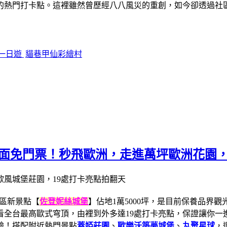
的熱門打卡點。這裡雖然曾歷經八八風災的重創，如今卻透過社
一日遊
貓巷甲仙彩繪村
全面免門票！秒飛歐洲，走進萬坪歐洲花園
區新景點【
佐登妮絲城堡
】佔地1萬5000坪，是目前保養品界
全台最高歐式穹頂，由裡到外多達19處打卡亮點，保證讓你一進
驗！搭配附近熱門景點
蓋婭莊園
、
歐樂沃築夢城堡
、
丸聚星球
，