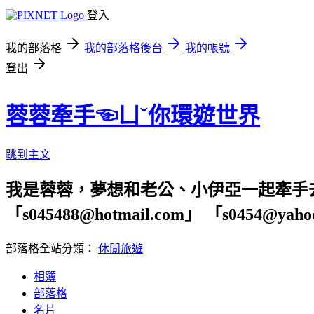
登入
我的部落格
我的部落格後台
我的帳號
登出
蓉蓉牽手☜ㄩˇ你環遊世界
跳到主文
我是蓉蓉，夢想和老公、小伊亞一起牽手
「s045488@hotmail.com」 「s04
部落格全站分類：
休閒旅遊
相簿
部落格
名片