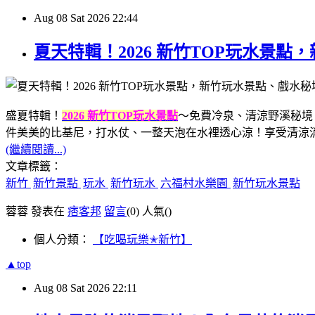
Aug
08
Sat
2026
22:44
夏天特輯！2026 新竹TOP玩水景
盛夏特輯！
2026 新竹TOP玩水景點
～免費冷泉
、清涼野溪秘境
件美美的比基尼，打水仗、一整天泡在水裡透心涼！享受清涼
(繼續閱讀...)
文章標籤：
新竹
新竹景點
玩水
新竹玩水
六福村水樂園
新竹玩水景點
蓉蓉 發表在
痞客邦
留言
(0)
人氣(
)
個人分類：
【吃喝玩樂✭新竹】
▲top
Aug
08
Sat
2026
22:11