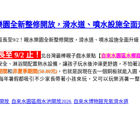
園全新整修開放，滑水道、噴水設施全面升
 9/2 止！
北台灣最棒親子戲水景點【
自來水園區水鄉
安全、淋浴間配置熱水設備，讓孩子玩水後沖澡更舒適，不怕著
期間
和
非夏季期間(50-80元)
，也就是說現在去一個銅板就能入園
每年暑假都
吸引不少家長帶著小孩來玩，
又可以玩樂消暑一
水開放
自來水園區戲水池開放2026
自來水博物館充氣滑水道