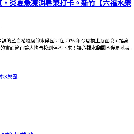
道，炎夏急凍消暑兼打卡。新竹【六福水樂
的藍白希臘風的水樂園，在 2026 年今夏換上新面貌，搖身
爆萌的畫面簡直讓人快門按到停不下來！讓
六福水樂園
不僅是地表
村水樂園