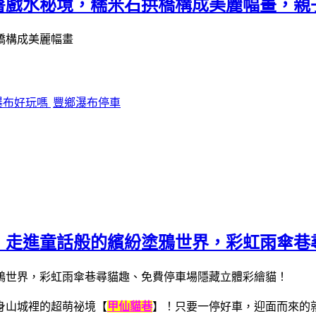
暑戲水秘境，糯米石拱橋構成美麗幅畫，親
瀑布好玩嗎
豐鄉瀑布停車
！走進童話般的繽紛塗鴉世界，彩虹雨傘巷
身山城裡的超萌祕境【
甲仙貓巷
】！只要一停好車，迎面而來的