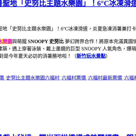
聖地「史努比主題水樂園」！6°C冰凍滑
水樂園
與萌寵
SNOOPY 史努比
夢幻跨界合作！將原本充滿異國情調
築，遇上穿著泳裝、戴上墨鏡的巨型 SNOOPY 人氣角色，
手！絕對是今年夏天必訪的消暑勝地啦！
（
新竹玩水景點
）
票價
史努比主題水樂園六福村
六福村票價
六福村最新票價
六福