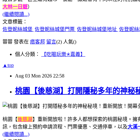
大林一日遊
）
(繼續閱讀...)
文章標籤：
佐登妮絲城堡
佐登妮絲城堡門票
佐登妮絲城堡地址
佐登妮絲
蓉蓉 發表在
痞客邦
留言
(2)
人氣(
)
個人分類：
【吃喝玩樂✭嘉義】
▲top
Aug
03
Mon
2026
22:58
桃園【後慈湖】打開隱秘多年的神秘
桃園【
後慈湖
】重新開放啦！許多人都想探索的桃園秘境。擁
訊，包含線上預約申請流程、門票優惠、交通停車，以及
大溪
(繼續閱讀...)