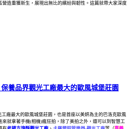
區營造重獲新生，展現出無比的繽紛與韌性。這篇就帶大家深度
，保養品界觀光工廠最大的歐風城堡莊園
觀光工廠最大的歐風城堡莊園，也是首座以美妍為主的巴洛克歐風
來就拿著手機(相機)瘋狂拍，除了美拍之外，還可以到智慧工
還有
老楊方塊酥觀光工廠
、
卡羅爾銅管樂器-觀光工廠
等（
嘉義