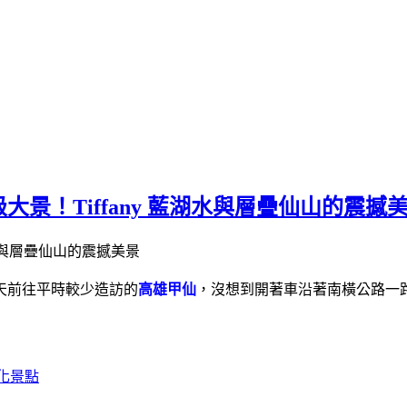
景！Tiffany 藍湖水與層疊仙山的震撼
天前往平時較少造訪的
高雄甲仙
，沒想到開著車沿著南橫公路一
化景點