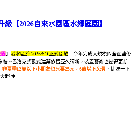
級【2026自來水園區水鄉庭園】
庭園
】
戲水區於 2026/6/9 正式開放
！今年完成大規模的全面整修
涼啦～
巴洛克式歐式建築依舊歷久彌新，裝置藝術也變得更新
，
非夏季12歲以下小朋友也只要25元，6歲以下免費
，捷運一下
整天超棒