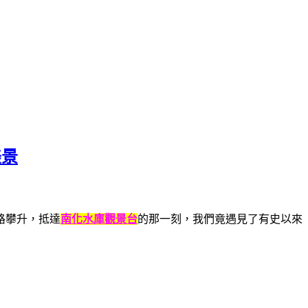
美景
路攀升，抵達
南化水庫觀景台
的那一刻，我們竟遇見了有史以來