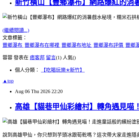
新竹橫山【豐鄉瀑布】網路爆紅的消
(繼續閱讀...)
文章標籤：
豐鄉瀑布
豐鄉瀑布在哪裡
豐鄉瀑布地址
豐鄉瀑布評價
豐鄉
蓉蓉 發表在
痞客邦
留言
(1)
人氣(
)
個人分類：
【吃喝玩樂✭新竹】
▲top
Aug
06
Thu
2026
22:20
高雄【貓巷甲仙彩繪村】轉角遇見喵
說到高雄甲仙，你只想到芋頭冰跟筍乾嗎？這次帶大家走進隱