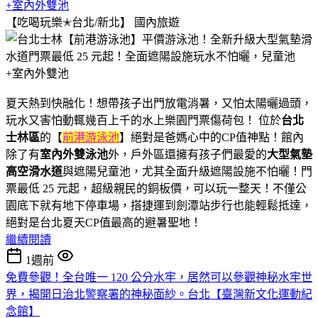
+室內外雙池
【吃喝玩樂✭台北/新北】
國內旅遊
夏天熱到快融化！想帶孩子出門放電消暑，又怕太陽曬過頭，
玩水又害怕動輒幾百上千的水上樂園門票傷荷包！ 位於
台北
士林區
的【
前港游泳池
】絕對是爸媽心中的CP值神點！館內
除了有
室內外雙泳池
外，戶外區還擁有孩子們最愛的
大型氣墊
高空滑水道
與遮陽兒童池，尤其全面升級遮陽設施不怕曬！門
票最低 25 元起，超級親民的銅板價，可以玩一整天！不僅公
園底下就有地下停車場，搭捷運到劍潭站步行也能輕鬆抵達，
絕對是台北夏天CP值最高的避暑聖地！
繼續閱讀
1週前
免費參觀！全台唯一 120 公分水牢，居然可以參觀神秘水牢世
界，揭開日治北警察署的神秘面紗。台北【臺灣新文化運動紀
念館】