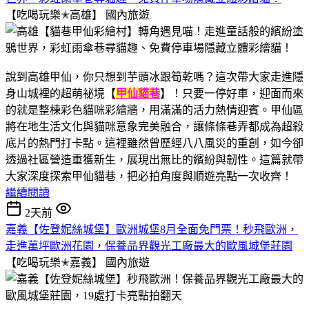
【吃喝玩樂✭高雄】
國內旅遊
說到高雄甲仙，你只想到芋頭冰跟筍乾嗎？這次帶大家走進隱
身山城裡的超萌祕境【
甲仙貓巷
】！只要一停好車，迎面而來
的就是整棟彩色貓咪彩繪牆，用滿滿的活力熱情迎賓。甲仙區
將在地生活文化與貓咪意象完美融合，讓條條巷弄都成為超殺
底片的熱門打卡點。這裡雖然曾歷經八八風災的重創，如今卻
透過社區營造重獲新生，展現出無比的繽紛與韌性。這篇就帶
大家深度探索甲仙貓巷，把必拍角度與順遊亮點一次收齊！
繼續閱讀
2天前
嘉義【佐登妮絲城堡】歐洲城堡8月全面免門票！秒飛歐洲，
走進萬坪歐洲花園，保養品界觀光工廠最大的歐風城堡莊園
【吃喝玩樂✭嘉義】
國內旅遊