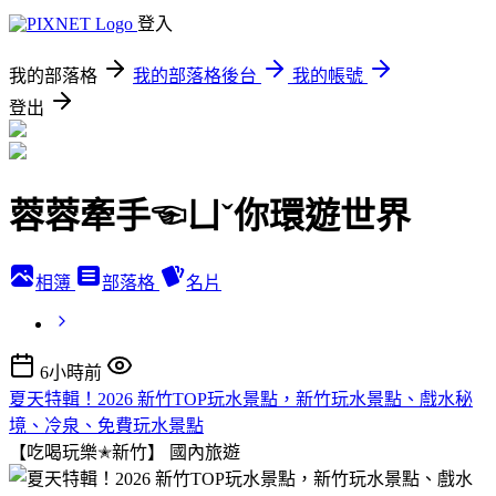
登入
我的部落格
我的部落格後台
我的帳號
登出
蓉蓉牽手☜ㄩˇ你環遊世界
相簿
部落格
名片
6小時前
夏天特輯！2026 新竹TOP玩水景點，新竹玩水景點、戲水秘
境、冷泉、免費玩水景點
【吃喝玩樂✭新竹】
國內旅遊