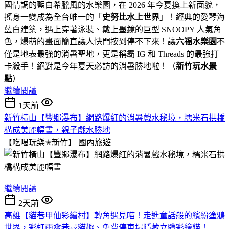
國情調的藍白希臘風的水樂園，在 2026 年今夏換上新面貌，
搖身一變成為全台唯一的「
史努比水上世界
」！經典的愛琴海
藍白建築，遇上穿著泳裝、戴上墨鏡的巨型 SNOOPY 人氣角
色，爆萌的畫面簡直讓人快門按到停不下來！讓
六福水樂園
不
僅是地表最強的消暑聖地，更是稱霸 IG 和 Threads 的最強打
卡殺手！絕對是今年夏天必訪的消暑勝地啦！（
新竹玩水景
點
）
繼續閱讀
1天前
新竹橫山【豐鄉瀑布】網路爆紅的消暑戲水秘境，糯米石拱橋
構成美麗幅畫，親子戲水勝地
【吃喝玩樂✭新竹】
國內旅遊
繼續閱讀
2天前
高雄【貓巷甲仙彩繪村】轉角遇見喵！走進童話般的繽紛塗鴉
世界，彩虹雨傘巷尋貓趣、免費停車場隱藏立體彩繪貓！