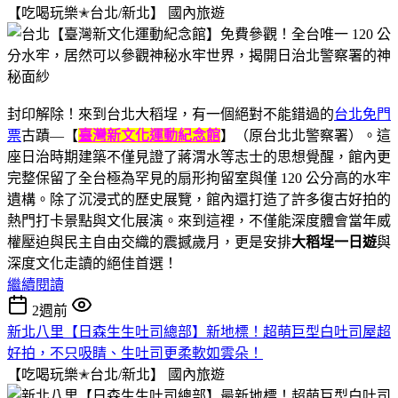
【吃喝玩樂✭台北/新北】
國內旅遊
封印解除！來到台北大稻埕，有一個絕對不能錯過的
台北免門
票
古蹟—【
臺灣新文化運動紀念館
】（原台北北警察署）。這
座日治時期建築不僅見證了蔣渭水等志士的思想覺醒，館內更
完整保留了全台極為罕見的扇形拘留室與僅 120 公分高的水牢
遺構。除了沉浸式的歷史展覽，館內還打造了許多復古好拍的
熱門打卡景點與文化展演。來到這裡，不僅能深度體會當年威
權壓迫與民主自由交織的震撼歲月，更是安排
大稻埕一日遊
與
深度文化走讀的絕佳首選！
繼續閱讀
2週前
新北八里【日森生生吐司總部】新地標！超萌巨型白吐司屋超
好拍，不只吸睛、生吐司更柔軟如雲朵！
【吃喝玩樂✭台北/新北】
國內旅遊