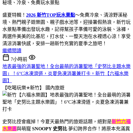
盛夏特輯！
2026 新竹TOP玩水景點
～免費冷泉、清涼野溪秘
境、熱門親子遊樂園、親子戲水池等，迎接暑假熱浪，新竹玩
水景點準備出發玩水趣，記得幫孩子準備可愛的泳裝、泳褲，
再選件美美的比基尼，打水仗、一整天泡在水裡透心涼！享受
清涼消暑快感，安排一趟新竹充實的夏季之旅吧！
繼續閱讀
7小時前
地表最強的消暑聖地！全台最萌的消暑聖地「史努比主題水樂
園」！6°C冰凍滑道，炎夏急凍消暑兼打卡。新竹【六福水樂
園】
【吃喝玩樂✭新竹】
國內旅遊
史努比控會瘋掉！今夏天最熱門的旅遊話題，絕對是
新竹六福
水樂園
與萌寵
SNOOPY 史努比
夢幻跨界合作！將原本充滿異