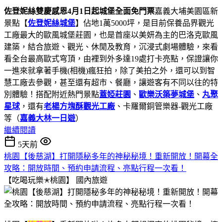
佐登妮絲雙慶感恩4月1日起城堡全面免門票
嘉義大埔美園區新
景點【
佐登妮絲城堡
】佔地1萬5000坪，是目前保養品界觀光
工廠最大的歐風城堡莊園，也是首座以美妍為主的巴洛克歐風
建築，結合旅遊、觀光、休閒及教育，沉浸式劇場體驗，來看
看全台最高歐式穹頂，由裡到外多達19處打卡亮點，保證讓你
一進來就拿著手機(相機)瘋狂拍，除了美拍之外，還可以到智
慧工廠去參觀，甚至還有超市、餐廳，讓遊客有不同以往的特
別體驗！搭配附近熱門景點
蓋婭莊園
、
歐樂沃築夢城堡
、
丸聚
星球
，還有
老楊方塊酥觀光工廠
、卡羅爾銅管樂器-觀光工廠
等（
嘉義大林一日遊
）
繼續閱讀
5天前
桃園【後慈湖】打開隱秘多年的神秘秘境！重新開放！開幕全
攻略：開放時間、預約申請流程、亮點行程一次看！
【吃喝玩樂✭桃園】
國內旅遊