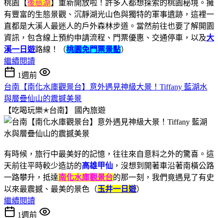
桃園【
後慈湖
】重新開放啦！許多人都想探索的桃園秘境。擁
有豐富的生態景觀、沉靜湖光山色與獨特的軍事遺跡，這裡一
直都是大溪人最迷人的戶外森林步道。當然前往也要了解開園
資訊，包含線上預約申請流程、門票優惠、交通停車，以及
大
溪一日遊
路線！（
桃園免門票景點
）
繼續閱讀
1週前
台南【南化水庫觀景台】意外遇見神級大景！Tiffany 藍湖水
與層疊仙山的震撼美景
【吃喝玩樂✭台南】
國內旅遊
有時候，旅行中最美好的記憶，往往來自意料之外的驚喜。這
天前往平時較少造訪的
高雄甲仙
，沒想到開著車沿著南橫公路
一路攀升，抵達
南化水庫觀景台
的那一刻，我們竟遇見了有史
以來最震撼、最美的景色（
玉井一日遊
）
繼續閱讀
1週前