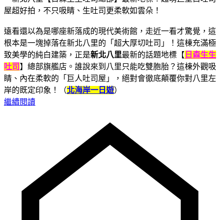
遠看還以為是哪座新落成的現代美術館，走近一看才驚覺，這
根本是一塊掉落在新北八里的「超大厚切吐司」！這棟充滿極
致美學的純白建築，正是
新北八里
最新的話題地標【
日森生生
吐司
】總部旗艦店。誰說來到八里只能吃雙胞胎？這棟外觀吸
睛、內在柔軟的「巨人吐司屋」，絕對會徹底顛覆你對八里左
岸的既定印象！（
北海岸一日遊
）
繼續閱讀