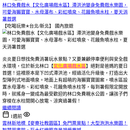
林口免費戲水【文化廣場戲水區】滯洪池變身免費戲水樂園，
可愛海獺寶寶、水母瀑布、彩虹噴泉、花饅魚噴水柱，夏天消
暑首選
【吃喝玩樂✭台北/新北】
國內旅遊
炎炎夏日想找免費消暑玩水景點？又要兼顧停車便利與安全戲
水環境，位於新北林口【
文化廣場戲水區
】絕對是爸媽的夏日
首選！這裡原本是下凹式滯洪池，經過活化升級後，打造出大
型陣列式地面噴泉。地面上有超萌的海獺寶寶圖案，噴水區設
置水母瀑布、彩虹噴泉、花饅魚噴水柱等，每到暑假限定開放
時，就搖身一變成為最受歡迎的林口免費親水公園，讓孩子們
穿梭在水柱間開心放電、涼爽過暑假！
繼續閱讀
1週前
雲林新地標【麥寮社教園區】免門票景點！大型泡泡水樂園！