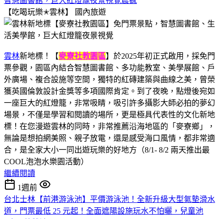
智慧圖書館，巨大紅燈籠夜景視覺震撼
【吃喝玩樂✭雲林】
國內旅遊
雲林
新地標！【
麥寮社教園區
】於2025年初正式啟用，採免門
票參觀，園區內結合智慧圖書館、多功能教室、美學展館、戶
外廣場、複合設施等空間，獨特的紅磚建築與曲線之美，曾榮
獲英國倫敦設計金獎等多項國際肯定。到了夜晚，點燈後宛如
一座巨大的紅燈籠，非常吸睛，吸引許多攝影大師必拍的夢幻
場景，不僅是學習和閱讀的場所，更是極具代表性的文化新地
標！在您漫遊雲林的同時，非常推薦沿海地區的「麥寮鄉」，
無論是想拍網美照、親子放電，還是感受海口風情，都非常適
合，是全家大小一同出遊玩樂的好地方（8/1- 8/2 兩天推出最
COOL泡泡水樂園活動）
繼續閱讀
1週前
台北士林【前港游泳池】平價游泳池！全新升級大型氣墊滑水
道，門票最低 25 元起！全面遮陽設施玩水不怕曬，兒童池