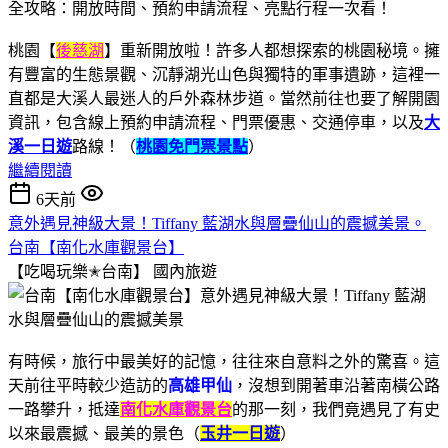
桃園【
後慈湖
】重新開放啦！許多人都想探索的桃園秘境。擁
有豐富的生態景觀、沉靜湖光山色與獨特的軍事遺跡，這裡一
直都是大溪人最迷人的戶外森林步道。當然前往也要了解開園
資訊，包含線上預約申請流程、門票優惠、交通停車，以及
大
溪一日遊
路線！（
桃園免門票景點
）
繼續閱讀
6天前
意外遇見神級大景！Tiffany 藍湖水與層疊仙山的震撼美景。
台南【南化水庫觀景台】
【吃喝玩樂✭台南】
國內旅遊
有時候，旅行中最美好的記憶，往往來自意料之外的驚喜。這
天前往平時較少造訪的
高雄甲仙
，沒想到開著車沿著南橫公路
一路攀升，抵達
南化水庫觀景台
的那一刻，我們竟遇見了有史
以來最震撼、最美的景色（
玉井一日遊
）