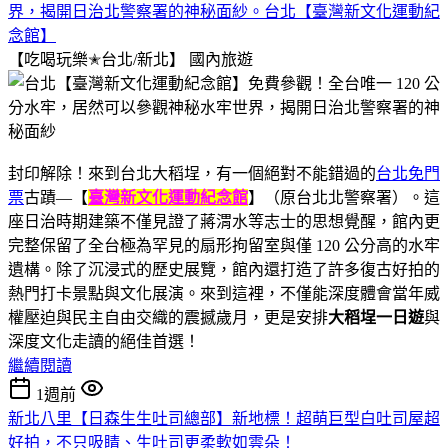
界，揭開日治北警察署的神秘面紗。台北【臺灣新文化運動紀
念館】
【吃喝玩樂✭台北/新北】
國內旅遊
封印解除！來到台北大稻埕，有一個絕對不能錯過的
台北免門
票
古蹟—【
臺灣新文化運動紀念館
】（原台北北警察署）。這
座日治時期建築不僅見證了蔣渭水等志士的思想覺醒，館內更
完整保留了全台極為罕見的扇形拘留室與僅 120 公分高的水牢
遺構。除了沉浸式的歷史展覽，館內還打造了許多復古好拍的
熱門打卡景點與文化展演。來到這裡，不僅能深度體會當年威
權壓迫與民主自由交織的震撼歲月，更是安排
大稻埕一日遊
與
深度文化走讀的絕佳首選！
繼續閱讀
1週前
新北八里【日森生生吐司總部】新地標！超萌巨型白吐司屋超
好拍，不只吸睛、生吐司更柔軟如雲朵！