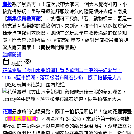
南投
親子景點再+1！這次要帶大家去一個大人覺得神奇、小
孩覺得好玩，重點是還能舒服吹冷氣的隱藏版好去處。南投
【
集集保育教育館
】，這裡可不只能「看」動物標本，更是一
個充滿互動樂趣的體驗空間。來到這，孩子們可以像探險家一
樣走進神祕洞穴探險，還能在邊玩邊學中收穫滿滿的保育知
識。門票只要銅板價、CP值高到爆表，絕對是南投最棒的避
暑與雨天備案！（
南投免門票景點
）
繼續閱讀
2週前
花蓮壽豐【雲山水夢幻湖】置身歐洲瑞士般的夢幻湖景，
Tiffany藍牛奶湖、落羽松瀑布跳石步道，隨手拍都是大片
【吃喝玩樂✭花蓮】
國內旅遊
花蓮
最療癒的仙境景點，隨手一拍都是明信片！位於
花蓮壽豐
【
雲山水夢幻湖
】，園區擁有 24 公頃，來到這第一眼都會被
那夢幻的牛奶藍湖水與層層堆疊的綠意深深吸引，湖畔聳立著
連綿的落羽松與棕櫚樹，倒影映在平靜無波的水面上，激似歐