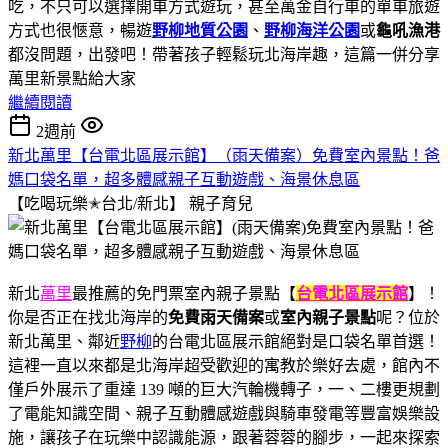
吃，不只可以選擇開車方式遊玩，甚至萬金自行車的單車旅遊
方式也很愜意，暢遊
野柳地質公園
、
野柳海洋公園
或
龜吼漁港
都沒問題，出發吧！帶著孩子輕鬆玩北海岸趣，這篇一併分享
萬里新景點給大家
繼續閱讀
2週前
新北萬里【台電北區展示館】（雨天備案）免費室內景點！爸
媽口袋名單，超多體感親子互動遊戲、海景休息區
【吃喝玩樂✭台北/新北】
親子育兒
新北
萬里
最推薦的免門票室內親子景點【
台電北區展示館
】！
你是否正在找北海岸的
免費雨天備案
或
室內親子景點
呢？位於
新北萬里、鄰近
野柳
的台電北區展示館絕對是口袋名單首選！
這裡一直以來都是北海岸超受歡迎的寓教於樂好去處，館內不
僅戶外展示了重達 139 噸的巨大汽輪機轉子，一、二樓更規劃
了電能知識空間、親子互動體感遊戲與騎車發電等豐富娛樂設
施，讓孩子在玩樂中認識能源，跟著蓉蓉的腳步，一起來探索