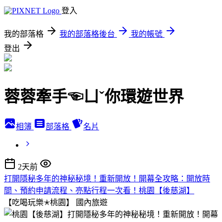
登入
我的部落格
我的部落格後台
我的帳號
登出
蓉蓉牽手☜ㄩˇ你環遊世界
相簿
部落格
名片
2天前
打開隱秘多年的神秘秘境！重新開放！開幕全攻略：開放時
間、預約申請流程、亮點行程一次看！桃園【後慈湖】
【吃喝玩樂✭桃園】
國內旅遊