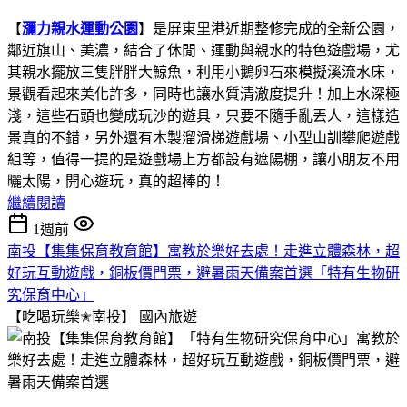
【
瀰力親水運動公園
】是屏東里港近期整修完成的全新公園，
鄰近旗山、美濃，結合了休閒、運動與親水的特色遊戲場，尤
其親水擺放三隻胖胖大鯨魚，利用小鵝卵石來模擬溪流水床，
景觀看起來美化許多，同時也讓水質清澈度提升！加上水深極
淺，這些石頭也變成玩沙的遊具，只要不隨手亂丟人，這樣造
景真的不錯，另外還有木製溜滑梯遊戲場、小型山訓攀爬遊戲
組等，值得一提的是遊戲場上方都設有遮陽棚，讓小朋友不用
曬太陽，開心遊玩，真的超棒的！
繼續閱讀
1週前
南投【集集保育教育館】寓教於樂好去處！走進立體森林，超
好玩互動遊戲，銅板價門票，避暑雨天備案首選「特有生物研
究保育中心」
【吃喝玩樂✭南投】
國內旅遊