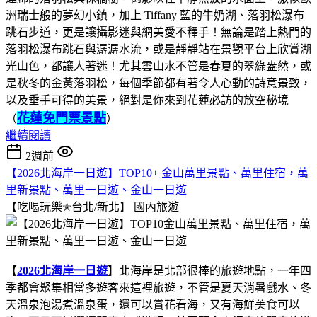
洲瑞士般的夢幻小鎮，加上 Tiffany 藍的牛奶湖、落羽松瀑布
跳石步道，更是讓攝影迷與網美愛不釋手！無論是踏上熱門的
落羽松瀑布跳石與潺潺水流，或是靜靜站在景觀平台上欣賞湖
光山色，都讓人著迷！尤其雲山水不管是春夏的翠綠盎然，或
是秋冬的金黃落羽松，每個季節都有著令人心動的詩意景致，
以及垂手可得的美景，絕對是你來到花蓮必訪的放空秘境
花蓮免門票景點
（
）
繼續閱讀
2週前
【2026北海岸一日遊】TOP10+ 金山萬里景點、萬里住宿，萬
里新景點、萬里一日遊、金山一日遊
【吃喝玩樂✭台北/新北】
國內旅遊
【
2026北海岸一日遊
】北海岸是北部很棒的旅遊地點，一年四
季都會聚集相當多遊客來這裡旅遊，不管是夏天消暑戲水、冬
天溫泉泡湯煮溫泉蛋，還可以賞花看海，又有海鮮美食可以