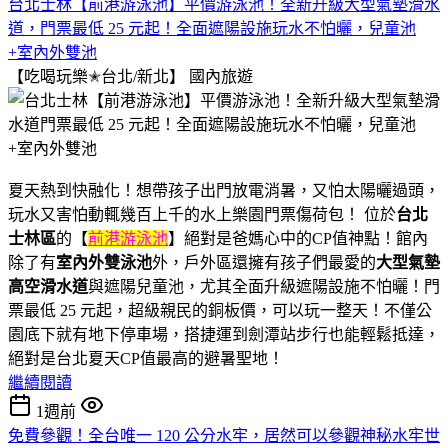
台北士林【前港游泳池】平價游泳池！全新升級大型氣墊滑水
道，門票最低 25 元起！全面遮陽設施玩水不怕曬，兒童池
+室內外雙池
【吃喝玩樂✭台北/新北】
國內旅遊
夏天熱到快融化！想帶孩子出門放電消暑，又怕太陽曬過頭，
玩水又害怕動輒幾百上千的水上樂園門票傷荷包！ 位於
台北
士林區
的【
前港游泳池
】絕對是爸媽心中的CP值神點！館內
除了有
室內外雙泳池
外，戶外區還擁有孩子們最愛的
大型氣墊
高空滑水道
與遮陽兒童池，尤其全面升級遮陽設施不怕曬！門
票最低 25 元起，超級親民的銅板價，可以玩一整天！不僅公
園底下就有地下停車場，搭捷運到劍潭站步行也能輕鬆抵達，
絕對是台北夏天CP值最高的避暑聖地！
繼續閱讀
1週前
免費參觀！全台唯一 120 公分水牢，居然可以參觀神秘水牢世