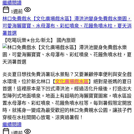
繼續閱讀
1週前
林口免費戲水【文化廣場戲水區】滯洪池變身免費戲水樂園，
可愛海獺寶寶、水母瀑布、彩虹噴泉、花饅魚噴水柱，夏天消
暑首選
【吃喝玩樂✭台北/新北】
國內旅遊
炎炎夏日想找免費消暑玩水景點？又要兼顧停車便利與安全戲
水環境，位於新北林口【
文化廣場戲水區
】絕對是爸媽的夏日
首選！這裡原本是下凹式滯洪池，經過活化升級後，打造出大
型陣列式地面噴泉。地面上有超萌的海獺寶寶圖案，噴水區設
置水母瀑布、彩虹噴泉、花饅魚噴水柱等，每到暑假限定開放
時，就搖身一變成為最受歡迎的林口免費親水公園，讓孩子們
穿梭在水柱間開心放電、涼爽過暑假！
繼續閱讀
1週前