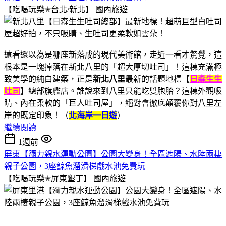
【吃喝玩樂✭台北/新北】
國內旅遊
遠看還以為是哪座新落成的現代美術館，走近一看才驚覺，這
根本是一塊掉落在新北八里的「超大厚切吐司」！這棟充滿極
致美學的純白建築，正是
新北八里
最新的話題地標【
日森生生
吐司
】總部旗艦店。誰說來到八里只能吃雙胞胎？這棟外觀吸
睛、內在柔軟的「巨人吐司屋」，絕對會徹底顛覆你對八里左
岸的既定印象！（
北海岸一日遊
）
繼續閱讀
1週前
屏東【瀰力親水運動公園】公園大變身！全區遮陽、水陸兩棲
親子公園，3座鯨魚溜滑梯戲水池免費玩
【吃喝玩樂✭屏東墾丁】
國內旅遊