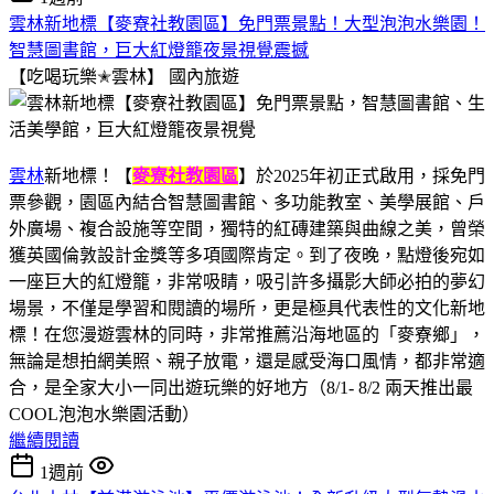
雲林新地標【麥寮社教園區】免門票景點！大型泡泡水樂園！
智慧圖書館，巨大紅燈籠夜景視覺震撼
【吃喝玩樂✭雲林】
國內旅遊
雲林
新地標！【
麥寮社教園區
】於2025年初正式啟用，採免門
票參觀，園區內結合智慧圖書館、多功能教室、美學展館、戶
外廣場、複合設施等空間，獨特的紅磚建築與曲線之美，曾榮
獲英國倫敦設計金獎等多項國際肯定。到了夜晚，點燈後宛如
一座巨大的紅燈籠，非常吸睛，吸引許多攝影大師必拍的夢幻
場景，不僅是學習和閱讀的場所，更是極具代表性的文化新地
標！在您漫遊雲林的同時，非常推薦沿海地區的「麥寮鄉」，
無論是想拍網美照、親子放電，還是感受海口風情，都非常適
合，是全家大小一同出遊玩樂的好地方（8/1- 8/2 兩天推出最
COOL泡泡水樂園活動）
繼續閱讀
1週前