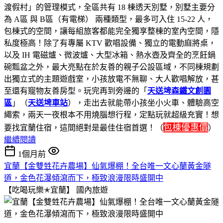
渡假村」的管理模式，全區共有 18 棟透天別墅，別墅主要分
為 A區 與 B區（有電梯） 兩種類型，最多可入住 15-22 人，
包棟式的空間，讓每組旅客都能完全獨享整棟的室內空間，隱
私度極高！除了有專屬 KTV 歡唱設備、獨立的電動麻將桌，
以及 IH 電磁爐、微波爐、大型冰箱、熱水壺及齊全的烹飪鍋
碗瓢盆之外，最大亮點在於友善的親子公設區域，不同棟規劃
出獨立式的主題遊戲室，小孩放電不無聊、大人歡唱解放，甚
至還有寵物友善房型。玩完再到旁邊的「
天送埤森鐵文創園
區
」（
天送埤車站
），走出去就能帶小孩坐小火車、體驗高空
繩索，兩天一夜根本不用燒腦想行程，定點玩就超級充實！想
包棟優惠價
要找宜蘭住宿，這間絕對是最佳住宿首選！（
）
繼續閱讀
1個月前
宜蘭【金雙甡花卉農場】仙氣爆棚！全台唯一文心蘭黃金隧
道，金色花瀑傾瀉而下，極致浪漫限時盛開中
【吃喝玩樂✭宜蘭】
國內旅遊