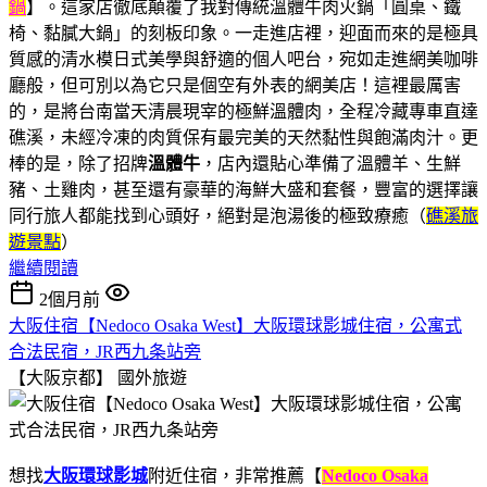
鍋
】。這家店徹底顛覆了我對傳統溫體牛肉火鍋「圓桌、鐵
椅、黏膩大鍋」的刻板印象。一走進店裡，迎面而來的是極具
質感的清水模日式美學與舒適的個人吧台，宛如走進網美咖啡
廳般，但可別以為它只是個空有外表的網美店！這裡最厲害
的，是將台南當天清晨現宰的極鮮溫體肉，全程冷藏專車直達
礁溪，未經冷凍的肉質保有最完美的天然黏性與飽滿肉汁。更
棒的是，除了招牌
溫
體牛
，店內還貼心準備了溫體羊、生鮮
豬、土雞肉，甚至還有豪華的海鮮大盛和套餐，豐富的選擇讓
同行旅人都能找到心頭好，絕對是泡湯後的極致療癒（
礁溪旅
遊景點
）
繼續閱讀
2個月前
大阪住宿【Nedoco Osaka West】大阪環球影城住宿，公寓式
合法民宿，JR西九条站旁
【大阪京都】
國外旅遊
想找
大阪環球影城
附近住宿，非常推薦【
Nedoco Osaka