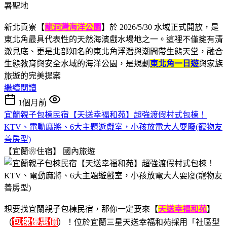
新北貢寮【
龍洞灣海洋公園
】於 2026/5/30 水域正式開放，是
東北角最具代表性的天然海濱戲水場地之一。這裡不僅擁有清
澈見底、更是北部知名的東北角浮潛與潮間帶生態天堂，融合
生態教育與安全水域的海洋公園，是規劃
東北角一日遊
與家族
旅遊的完美提案
繼續閱讀
1個月前
宜蘭親子包棟民宿【天送幸福和苑】超強渡假村式包棟！
KTV、電動麻將、6大主題遊戲室，小孩放電大人耍廢(寵物友
善房型)
【宜蘭❀住宿】
國內旅遊
想要找宜蘭親子包棟民宿，那你一定要來【
天送幸福和苑
】
包棟優惠價
（
）！位於宜蘭三星天送幸福和苑採用「社區型