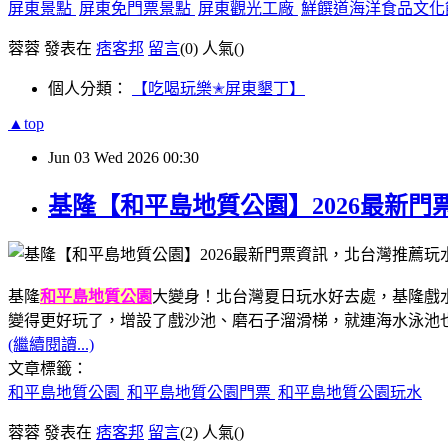
屏東景點
屏東免門票景點
屏東觀光工廠
鮮饌道海洋食品文
蓉蓉 發表在
痞客邦
留言
(0)
人氣(
)
個人分類：
【吃喝玩樂✭屏東墾丁】
▲top
Jun
03
Wed
2026
00:30
基隆【和平島地質公園】2026最新
基隆
和平島地質公園
大變身！
北台灣‏夏日玩水好去處，
基隆戲
變得更好玩了，增設了戲沙池、磨石子溜滑梯，就連海水泳池也
(繼續閱讀...)
文章標籤：
和平島地質公園
和平島地質公園門票
和平島地質公園玩水
蓉蓉 發表在
痞客邦
留言
(2)
人氣(
)