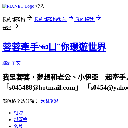
登入
我的部落格
我的部落格後台
我的帳號
登出
蓉蓉牽手☜ㄩˇ你環遊世界
跳到主文
我是蓉蓉，夢想和老公、小伊亞一起牽手
「s045488@hotmail.com」 「s04
部落格全站分類：
休閒旅遊
相簿
部落格
名片