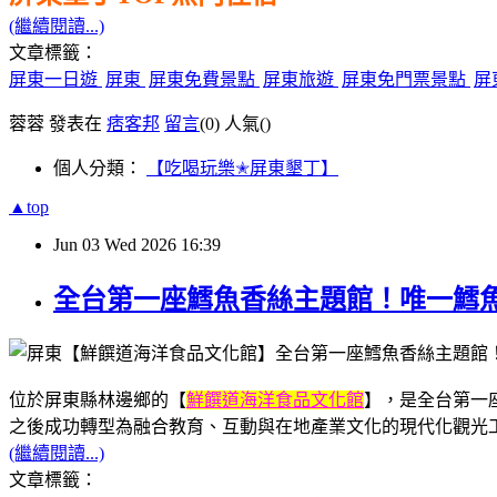
(繼續閱讀...)
文章標籤：
屏東一日遊
屏東
屏東免費景點
屏東旅遊
屏東免門票景點
屏
蓉蓉 發表在
痞客邦
留言
(0)
人氣(
)
個人分類：
【吃喝玩樂✭屏東墾丁】
▲top
Jun
03
Wed
2026
16:39
全台第一座鱈魚香絲主題館！唯一鱈魚
位於屏東縣林邊鄉的【
鮮饌道海洋食品文化館
】，是全台第一
之後成功轉型為融合教育、互動與在地產業文化的現代化觀光
(繼續閱讀...)
文章標籤：