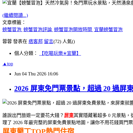
(繼續閱讀...)
文章標籤：
螃蟹冒泡
螃蟹冒泡評論
螃蟹冒泡開放時間
宜蘭螃蟹冒泡
蓉蓉 發表在
痞客邦
留言
(72)
人氣(
)
個人分類：
【吃喝玩樂✭宜蘭】
▲top
Jun
04
Thu
2026
16:06
2026 屏東免門票景點，超過 20 
誰說出門旅遊一定要花大錢？
屏東
其實隱藏著超多 0 元景
理了 2026 年最完整的屏東免費景點地圖，讓你不用花錢買
屏東墾丁TOP熱門住宿