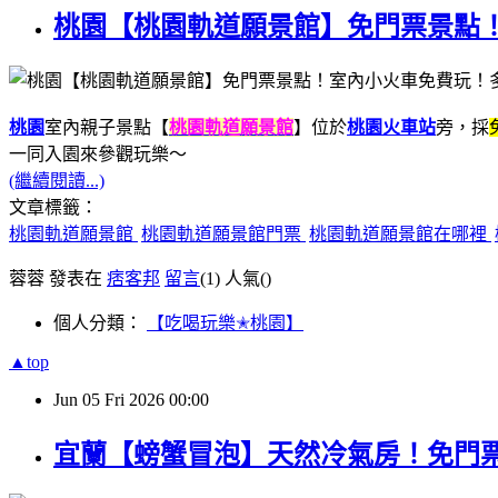
桃園【桃園軌道願景館】免門票景點
桃園
室內親子景點【
桃園軌道願景館
】位於
桃園火車站
旁，採
一同入園來參觀玩樂～
(繼續閱讀...)
文章標籤：
桃園軌道願景館
桃園軌道願景館門票
桃園軌道願景館在哪裡
蓉蓉 發表在
痞客邦
留言
(1)
人氣(
)
個人分類：
【吃喝玩樂✭桃園】
▲top
Jun
05
Fri
2026
00:00
宜蘭【螃蟹冒泡】天然冷氣房！免門