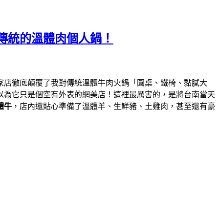
傳統的溫體肉個人鍋！
家店徹底顛覆了我對傳統溫體牛肉火鍋「圓桌、鐵椅、黏膩大
以為它只是個空有外表的網美店！這裡最厲害的，是將台南當天
體牛
，店內還貼心準備了溫體羊、生鮮豬、土雞肉，甚至還有豪