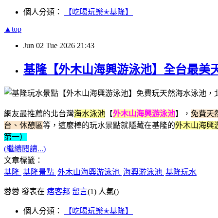
個人分類：
【吃喝玩樂✭基隆】
▲top
Jun
02
Tue
2026
21:43
基隆【外木山海興游泳池】全台最美
網友最推薦的北台灣
海水泳池
【
外木山海興游泳池
】，
免費天
台、休憩區
等，這麼棒的玩水景點就隱藏在基隆的
外木山海興
第一）
(繼續閱讀...)
文章標籤：
基隆
基隆景點
外木山海興游泳池
海興游泳池
基隆玩水
蓉蓉 發表在
痞客邦
留言
(1)
人氣(
)
個人分類：
【吃喝玩樂✭基隆】