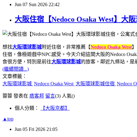
Jun
07
Sun
2026
22:42
大阪住宿【Nedoco Osaka We
想找
大阪環球影城
附近住宿，非常推薦【
Nedoco Osaka West
】
住宿，像極遊戲中NPC感受。今天介紹這間大阪的Nedoco Os
食很方便，特別是前往
大阪環球影城
的旅客，鄰近九條站，是
(繼續閱讀...)
文章標籤：
大阪環球影城
Nedoco Osaka West
大阪環球影城住宿
Nedoco
蓉蓉 發表在
痞客邦
留言
(3)
人氣(
)
個人分類：
【大阪京都】
▲top
Jun
05
Fri
2026
21:05