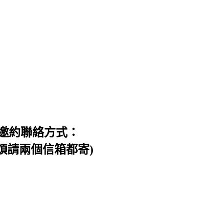
邀約聯絡方式：
信件，煩請兩個信箱都寄)