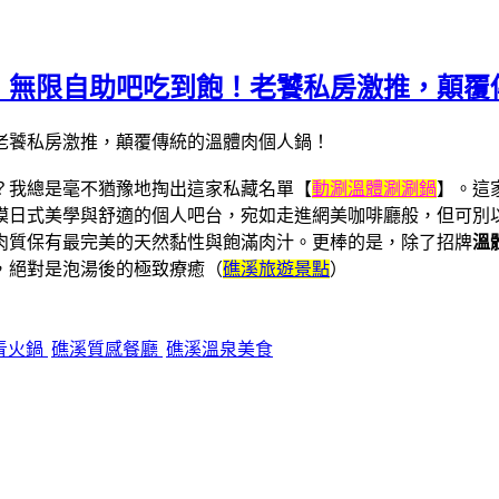
】無限自助吧吃到飽！老饕私房激推，顛覆
？我總是毫不猶豫地掏出這家私藏名單【
動涮溫體涮涮鍋
】。這
模日式美學與舒適的個人吧台，宛如走進網美咖啡廳般，但可別
肉質保有最完美的天然黏性與飽滿肉汁。更棒的是，除了招牌
溫
，絕對是泡湯後的極致療癒（
礁溪旅遊景點
）
青火鍋
礁溪質感餐廳
礁溪溫泉美食