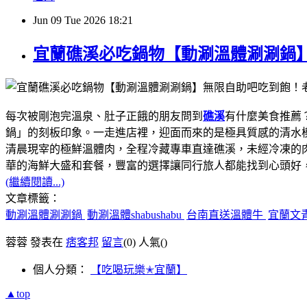
Jun
09
Tue
2026
18:21
宜蘭礁溪必吃鍋物【動涮溫體涮涮鍋
每次被剛泡完溫泉、肚子正餓的朋友問到
礁溪
有什麼美食推薦
鍋」的刻板印象。一走進店裡，迎面而來的是極具質感的清水
清晨現宰的極鮮溫體肉，全程冷藏專車直達礁溪，未經冷凍的
華的海鮮大盛和套餐，豐富的選擇讓同行旅人都能找到心頭好
(繼續閱讀...)
文章標籤：
動涮溫體涮涮鍋
動涮溫體shabushabu
台南直送溫體牛
宜蘭文
蓉蓉 發表在
痞客邦
留言
(0)
人氣(
)
個人分類：
【吃喝玩樂✭宜蘭】
▲top