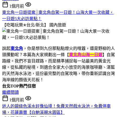
1個月前
東北角一日遊提案│東北角自駕一日遊！山海大景一次收藏，
一日遊5大必訪景點！
【吃喝玩樂✭台北/新北】
國內旅遊
說起
東北角
，你是想到九份那點點燈火的喧囂，還是野柳的人
頭攢動呢？本篇為大家規劃出一條【
東北角山海一日遊
】自駕
路線。我們不盲目趕路，而是精準捕捉每一站最美的黃金光
線。從私藏的秘境，到適合全家大小放空的海景咖啡廳、湛藍
的天然海水泳池，這份最完整的自駕攻略，帶你重新認識台灣
海岸線的顏值天花板！
台北TOP熱門住宿
繼續閱讀
1個月前
迷人的碧綠色溪水好像仙境！免費天然戲水泳池，免費停車
場，花蓮壽豐【白鮑溪親水園區】