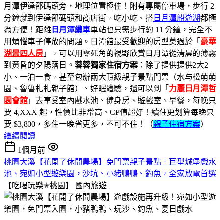
月潭伊達邵碼頭旁，地理位置極佳！附有專屬停車場，步行 2
分鐘就到伊達邵碼頭和商店街，吃小吃、搭
日月潭船遊湖
都極
為方便！距離
日月潭纜車
車站也只需步行約 11 分鐘，完全不
用煩惱車子停放的問題。日潭館最受歡迎的房型莫過於「
豪華
湖景四人房
」，可以用零死角的視野欣賞日月潭從清晨的薄霧
到黃昏的夕陽落日。
蓉蓉獨家住宿方案
：除了提供提供2大2
小、一泊一食，甚至包辦兩大頂級親子景點門票（水与松萌萌
園、魯魯札札親子館）、好眠體驗，還可以到「
力麗日月潭哲
園會館
」去享受室內戲水池、健身房、遊戲室、早餐，每晚只
要 4,XXX 起，性價比非常高、CP值超好！續住更划算每晚只
要 $3,800，多住一晚省更多，不可不住！（
親子住宿方案
）
繼續閱讀
1個月前
桃園大溪【花開了休閒農場】免門票親子景點！巨型城堡戲水
池、宛如小型遊樂園，沙坑、小豬鴨鴨、釣魚，全家放電首選
【吃喝玩樂✭桃園】
國內旅遊