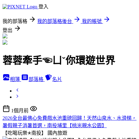
登入
我的部落格
我的部落格後台
我的帳號
登出
蓉蓉牽手☜ㄩˇ你環遊世界
相簿
部落格
名片
1個月前
2026全台最佛心免費戲水池重磅回歸！天然山泉水、水滑梯，
暑假親子消暑首選，南投埔里【桃米親水公園】
【吃喝玩樂✭南投】
國內旅遊