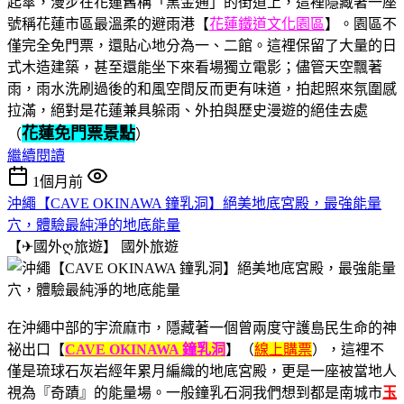
起傘，漫步在花蓮舊稱「黑金通」的街道上，這裡隱藏著一座
號稱花蓮市區最溫柔的避雨港【
花蓮鐵道文化園區
】。園區不
僅完全免門票，還貼心地分為一、二館。這裡保留了大量的日
式木造建築，甚至還能坐下來看場獨立電影；儘管天空飄著
雨，雨水洗刷過後的和風空間反而更有味道，拍起照來氛圍感
拉滿，絕對是花蓮兼具躲雨、外拍與歷史漫遊的絕佳去處
花蓮免門票景點
（
）
繼續閱讀
1個月前
沖繩【CAVE OKINAWA 鐘乳洞】絕美地底宮殿，最強能量
穴，體驗最純淨的地底能量
【✈國外ღ旅遊】
國外旅遊
在沖繩中部的宇流麻市，隱藏著一個曾兩度守護島民生命的神
祕出口【
CAVE OKINAWA 鐘乳洞
】（
線上購票
），這裡不
僅是琉球石灰岩經年累月編織的地底宮殿，更是一座被當地人
視為『奇蹟』的能量場。一般鐘乳石洞我們想到都是南城市
玉