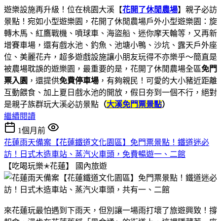
遊樂設施再升級！位在桃園大溪【
花開了休閒農場
】親子必訪
景點！宛如小型遊樂園，花開了休閒農場戶外小型遊樂園：旋
轉木馬、紅鷹戰機、噴球車、海盜船、迷你摩天輪等，又再新
增賽車場，還有戲水池、釣魚、池塘小鴨、沙坑、露天戶外座
位、美麗花卉，超多遊戲設施讓小朋友玩得不亦樂乎～簡直是
被農場耽誤的遊樂園，最重要的是，花開了休閒農場全區
免門
票入園
，還提供
免費停車場
，有夠親民！可愛的大小豬近距離
互動餵食、加上夏日戲水池的開放，假日夯到一個不行，絕對
是親子族群玩大溪必訪景點
（
大溪免門票景點
）
繼續閱讀
1個月前
花蓮雨天備案【花蓮鐵道文化園區】免門票景點！鐵道迷必
訪！日式木造車站、蒸汽火車頭，免費暢遊一、二館
【吃喝玩樂✭花蓮】
國內旅遊
來花蓮玩最怕遇到下雨天，但別讓一場雨打壞了旅遊興致！撐