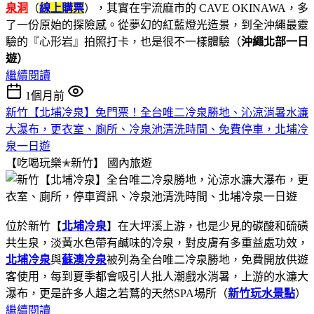
泉洞
（
線上購票
），其實在宇流麻市的 CAVE OKINAWA，多
了一份原始的探險感。從夢幻的紅藍燈光造景，到全沖繩最靈
驗的『心形岩』拍照打卡，也是很不一樣體驗（
沖繩北部一日
遊
）
繼續閱讀
1個月前
新竹【北埔冷泉】免門票！全台唯二冷泉勝地、沁涼消暑水濂
大瀑布，更衣室、廁所、冷泉池清洗時間、免費停車，北埔冷
泉一日遊
【吃喝玩樂✭新竹】
國內旅遊
位於新竹【
北埔冷泉
】在大坪溪上游，也是少見的碳酸和硫磺
共生泉，淡黃水色帶有鹹味的冷泉，對皮膚有多重益處功效，
北埔冷泉
與
蘇澳冷泉
被列為全台唯二冷泉勝地，免費開放供遊
客使用，每到夏季都會吸引人批人潮戲水消暑，上游的水濂大
瀑布，更是許多人趨之若鶩的天然SPA場所（
新竹玩水景點
）
繼續閱讀