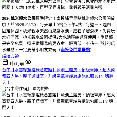
2026桃米親水公園
夏季限定！南投埔里景點桃米親水公園開放
啦！於06/28-/08/30，每天早上9點至下午4點，每週三、週四
固定休園。桃米親水天然山泉戲水池，磨石子溜滑梯，免費玩
水好清涼，桃米親水公園提供2大水池區給遊客使用，重點都
是完全免費！還提供簡易的更衣室、販賣部，不花一毛錢的玩
水景點，一定要帶小朋友來玩（
南投免門票景點
）
繼續閱讀
1個月前
台中【水雲端旗艦概念旅館】泳池主題房、頂級車庫，超大商
務四人房、親子遊戲室，升級驚豔雲端房還能包廂 KTV 嗨翻
天！
【台中❀住宿】
國內旅遊