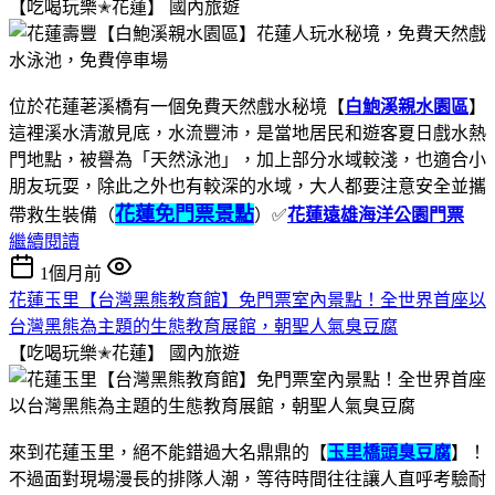
【吃喝玩樂✭花蓮】
國內旅遊
位於花蓮荖溪橋有一個免費天然戲水秘境【
白鮑溪親水園區
】
這裡溪水清澈見底，水流豐沛，是當地居民和遊客夏日戲水熱
門地點，被譽為「天然泳池」，加上部分水域較淺，也適合小
朋友玩耍，除此之外也有較深的水域，大人都要注意安全並攜
花蓮免門票景點
帶救生裝備（
）✅
花蓮遠雄海洋公園門票
繼續閱讀
1個月前
花蓮玉里【台灣黑熊教育館】免門票室內景點！全世界首座以
台灣黑熊為主題的生態教育展館，朝聖人氣臭豆腐
【吃喝玩樂✭花蓮】
國內旅遊
來到花蓮玉里，絕不能錯過大名鼎鼎的【
玉里橋頭臭豆腐
】！
不過面對現場漫長的排隊人潮，等待時間往往讓人直呼考驗耐