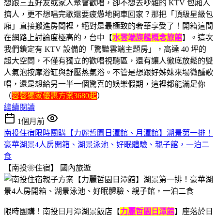
想跟三五好友或家人聚會歡唱，卻不想去吵雜的 KTV 包廂人
擠人，更不想唱完歌還要疲憊地開車回家？那把「頂級星級包
廂」直接搬進房間裡，絕對是最極致的奢華享受了！開箱這間
在網路上討論度極高的，台中【
水雲端旗艦概念旅館
】。這次
我們鎖定有 KTV 設備的「驚豔雲端主題房」，高達 40 坪的
超大空間，不僅有獨立的歡唱視聽區，還有讓人徹底放鬆的雙
人氣泡按摩浴缸與舒壓蒸氣浴。不管是想跟好姊妹來場微醺歌
唱，還是想給另一半一個驚喜的娛樂假期，這裡都能滿足你
（
蓉蓉獨家優惠方案3680起
）
繼續閱讀
1個月前
南投住宿限時團購【力麗哲園日潭館、月潭館】湖景第一排！
豪華湖景4人房開箱、湖景泳池、好眠體驗、親子館，一泊二
食
【南投❀住宿】
國內旅遊
限時團購！南投日月潭湖景飯店【
力麗哲園日潭館
】座落於日