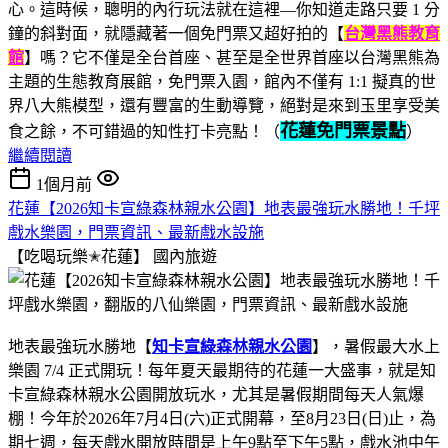
心。這時候，聰明的內行玩法就在這裡—你知道走路只要 1 分
鐘的斜對面，就隱藏著一個免門票又超好拍的【
台灣黑熊教育
館
】嗎？它不僅是全台首座、甚至是全世界首座以台灣黑熊為
主題的生態教育展館，免門票入園，館內不僅有 1:1 擬真的世
界八大熊模型，還有豐富的生動導覽，絕對是來到玉里享受美
花蓮免門票景點
食之餘，不可錯過的知性打卡亮點！（
）
繼續閱讀
1個月前
花蓮【2026知卡宣綠森林親水公園】地表最強玩水勝地！千坪
戲水樂園，門票資訊、最新戲水設施
【吃喝玩樂✭花蓮】
國內旅遊
地表最強玩水勝地【
知卡宣綠森林親水公園
】，暑假最大水上
樂園 7/4 正式開玩！每年夏天最期待的花蓮一大盛事，就是知
卡宣綠森林親水公園開放玩水，尤其是暑假期間每天人氣爆
棚！今年於2026年7月4日(六)正式開幕，至8月23日(日)止，為
期七週，每天戲水開放時間是上午9點至下午5點，戲水池中午