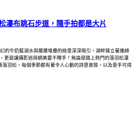
羽松瀑布跳石步道，隨手拍都是大片
那夢幻的牛奶藍湖水與層層堆疊的綠意深深吸引，湖畔聳立著連綿
步道，更是讓攝影迷與網美愛不釋手！無論是踏上熱門的落羽松瀑
黃落羽松，每個季節都有著令人心動的詩意景致，以及垂手可得