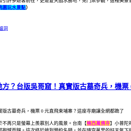
吸引許多遊客前往，更是夏天戲水勝地，免門票參觀，
這裡美景
桃園玩水景點
）
蝠洞
方？台版吳哥窟！真實版古墓奇兵，機票 
於不再只是螢幕上羨慕別人的風景。台南【
楠西萬佛寺
】小普陀
都抱憾而歸。這次終於搶到預約名額，並在晴空萬里的好天氣下