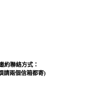
邀約聯絡方式：
信件，煩請兩個信箱都寄)