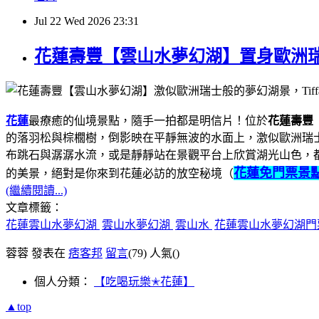
Jul
22
Wed
2026
23:31
花蓮壽豐【雲山水夢幻湖】置身歐洲瑞
花蓮
最療癒的仙境景點，隨手一拍都是明信片！位於
花蓮壽豐
的落羽松與棕櫚樹，倒影映在平靜無波的水面上，激似歐洲瑞士般
布跳石與潺潺水流，或是靜靜站在景觀平台上欣賞湖光山色，
花蓮免門票景
的美景，絕對是你來到花蓮必訪的放空秘境（
(繼續閱讀...)
文章標籤：
花蓮雲山水夢幻湖
雲山水夢幻湖
雲山水
花蓮雲山水夢幻湖
蓉蓉 發表在
痞客邦
留言
(79)
人氣(
)
個人分類：
【吃喝玩樂✭花蓮】
▲top