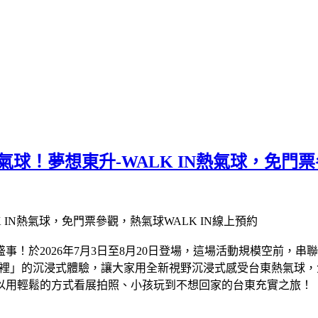
大熱氣球！夢想東升-WALK IN熱氣球，免門
！於2026年7月3日至8月20日登場，這場活動規模空前，串聯
氣球裡」的沉浸式體驗，讓大家用全新視野沉浸式感受台東熱氣球
以用輕鬆的方式看展拍照、小孩玩到不想回家的台東充實之旅！