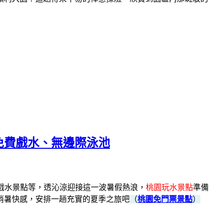
園免費戲水、無邊際泳池
戲水景點等，
透沁涼迎接這一波暑假熱浪，
桃園玩水景點
準備
消暑快感，安排一趟充實的夏季之旅吧
（
桃園免門票景點
）