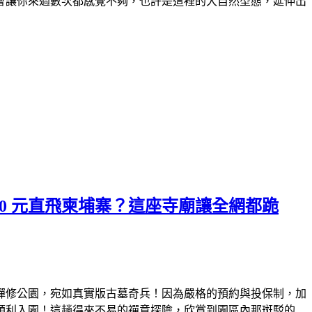
會讓你來過數次都感覺不夠，
也許是這裡的大自然型態，延伸出
0 元直飛柬埔寨？這座寺廟讓全網都跪
禪修公園，宛如真實版古墓奇兵！因為嚴格的預約與投保制，加
順利入園！這趟得來不易的禪意探險，欣賞到園區內那斑駁的