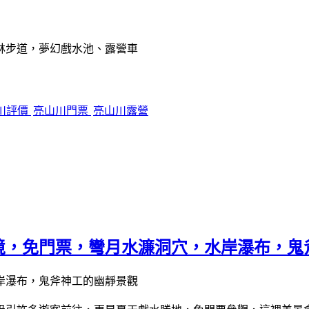
川評價
亮山川門票
亮山川露營
境，免門票，彎月水濂洞穴，水岸瀑布，鬼