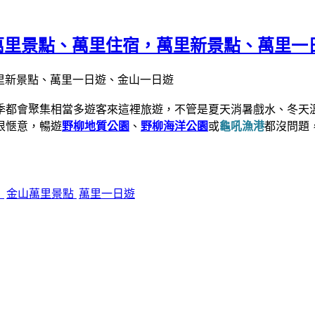
 金山萬里景點、萬里住宿，萬里新景點、萬里
季都會聚集相當多遊客來這裡旅遊，不管是夏天消暑戲水、冬天
很愜意，暢遊
野柳地質公園
、
野柳海洋公園
或
龜吼漁港
都沒問題
角
金山萬里景點
萬里一日遊