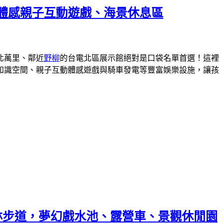
體感親子互動遊戲、海景休息區
北萬里、鄰近
野柳
的台電北區展示館絕對是口袋名單首選！這裡
能知識空間、親子互動體感遊戲與騎車發電等豐富娛樂設施，讓孩
中彩虹森林步道，夢幻戲水池、露營車、景觀休閒園