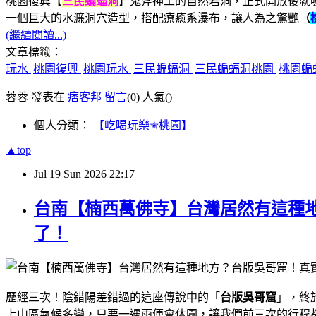
桃園復興【
三民蝙蝠洞
】鬼斧神工的自然岩洞，正式開放後就
一個巨大的水濂洞穴造型，搭配療癒系瀑布，讓人為之驚艷
（
(繼續閱讀...)
文章標籤：
玩水
桃園復興
桃園玩水
三民蝙蝠洞
三民蝙蝠洞桃園
桃園蝙
蓉蓉 發表在
痞客邦
留言
(0)
人氣(
)
個人分類：
【吃喝玩樂✭桃園】
▲top
Jul
19
Sun
2026
22:17
台南【楠西萬佛寺】台灣居然有這種地
了！
歷經三次！陰錯陽差錯過的這座傳說中的「
台版吳哥窟
」，終
上山區氣候多變，只要一遇雨便會休園，讓我們前三次的行程