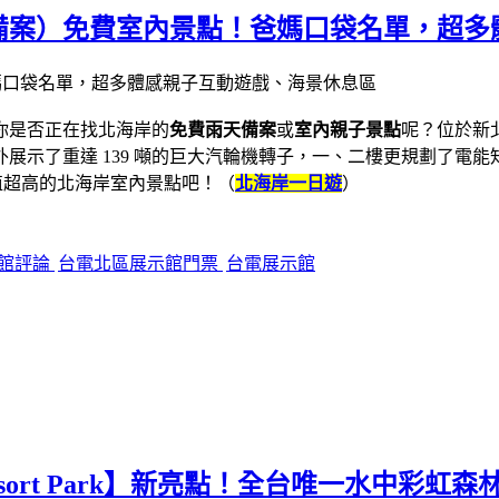
備案）免費室內景點！爸媽口袋名單，超多
你是否正在找北海岸的
免費雨天備案
或
室內親子景點
呢？位於新
展示了重達 139 噸的巨大汽輪機轉子，一、二樓更規劃了電
值超高的北海岸室內景點吧！（
北海岸一日遊
）
館評論
台電北區展示館門票
台電展示館
am Resort Park】新亮點！全台唯一水