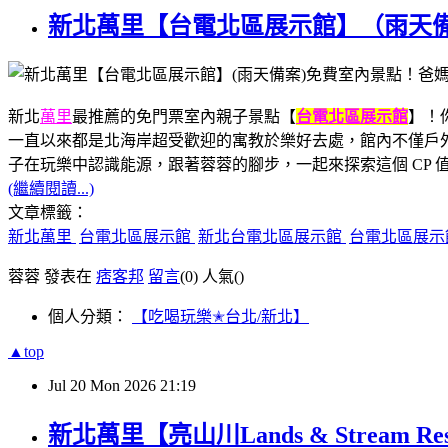
新北萬里【台電北區展示館】（雨天
新北
萬里
最推薦的免門票室內親子景點【
台電北區展示館
】！
一直以來都是北海岸超受歡迎的寓教於樂好去處，館內不僅戶外
子在玩樂中認識能源，跟著蓉蓉的腳步，一起來探索這個 CP 
(繼續閱讀...)
文章標籤：
新北萬里
台電北區展示館
新北台電北區展示館
台電北區展示
蓉蓉 發表在
痞客邦
留言
(0)
人氣(
)
個人分類：
【吃喝玩樂✭台北/新北】
▲top
Jul
20
Mon
2026
21:19
新北萬里【亮山川Lands & Stre