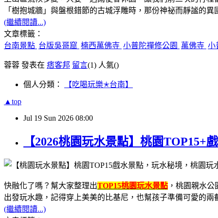
「樹抱城牆」與盤根錯節的古城浮雕時，那份神祕而靜謐的異
(繼續閱讀...)
文章標籤：
台南景點
台版吳哥窟
楠西萬佛寺
小普陀禪修公園
萬佛寺
小
蓉蓉 發表在
痞客邦
留言
(1)
人氣(
)
個人分類：
【吃喝玩樂✭台南】
▲top
Jul
19
Sun
2026
08:00
【2026桃園玩水景點】桃園TOP1
快融化了嗎？
幫大家整理出
TOP15桃園玩水景點
，
桃園親水公
出發玩水趣，
記得穿上美美的比基尼，
也幫孩子準備可愛的兩
(繼續閱讀...)