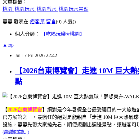
文章標籤：
桃園
桃園玩水
桃園戲水
桃園玩水景點
蓉蓉 發表在
痞客邦
留言
(0)
人氣(
)
個人分類：
【吃喝玩樂✭桃園】
▲top
Jul
17
Fri
2026
22:42
【2026台東博覽會】走進 10M 巨
點
【
2026台東博覽會
】絕對是今年暑假全台最受矚目的一大旅遊盛事
官方展館之一，最瘋狂的絕對是能親自「走進 10M 巨大熱
設施，蓉蓉先帶大家搶先看，順便規劃出週邊景點，讓遊客可
(繼續閱讀...)