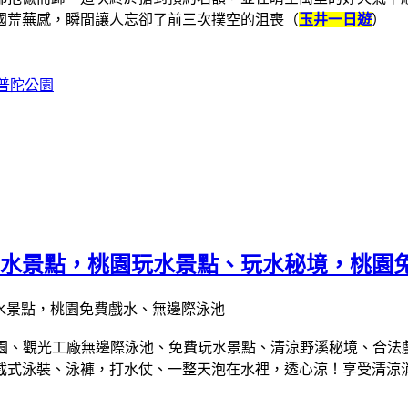
國荒蕪感，瞬間讓人忘卻了前三次撲空的沮喪（
玉井一日遊
）
普陀公園
5+戲水景點，桃園玩水景點、玩水秘境，桃
園、觀光工廠無邊際泳池、免費玩水景點、清涼野溪秘境、合法
截式泳裝、泳褲，
打水仗、一整天泡在水裡，透心涼！享受清涼