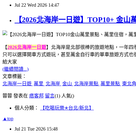
Jul
22
Wed
2026
14:47
【2026北海岸一日遊】TOP10+
【
2026北海岸一日遊
】北海岸是北部很棒的旅遊地點，一年四
只可以選擇開車方式遊玩，甚至萬金自行車的單車旅遊方式也
給大家
(繼續閱讀...)
文章標籤：
北海岸一日遊
萬里
北海岸
金山
北海岸景點
萬里景點
東北
蓉蓉 發表在
痞客邦
留言
(1)
人氣(
)
個人分類：
【吃喝玩樂✭台北/新北】
▲top
Jul
21
Tue
2026
15:48