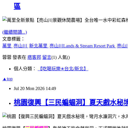
區
(繼續閱讀...)
文章標籤：
萬里
亮山川
新北萬里
亮山川Lands & Stream Resort Park
亮山
蓉蓉 發表在
痞客邦
留言
(1)
人氣(
)
個人分類：
【吃喝玩樂✭台北/新北】
▲top
Jul
20
Mon
2026
14:49
桃園復興【三民蝙蝠洞】夏天戲水秘