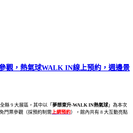
票參觀，熱氣球WALK IN線上預約，週邊景
全縣 9 大展區，其中以「
夢想東升-WALK IN熱氣球
」為本次
，免門票參觀（採預約制需
上網預約
），館內共有 8 大互動亮點