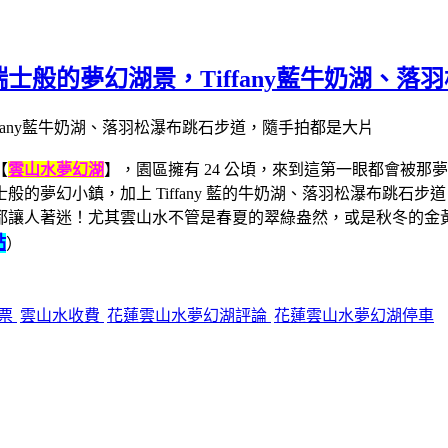
士般的夢幻湖景，Tiffany藍牛奶湖、落
【
雲山水夢幻湖
】，園區擁有 24 公頃，來到這第一眼都會被
的夢幻小鎮，加上 Tiffany 藍的牛奶湖、落羽松瀑布跳石
都讓人著迷！尤其雲山水不管是春夏的翠綠盎然，或是秋冬的金
點
）
門票
雲山水收費
花蓮雲山水夢幻湖評論
花蓮雲山水夢幻湖停車