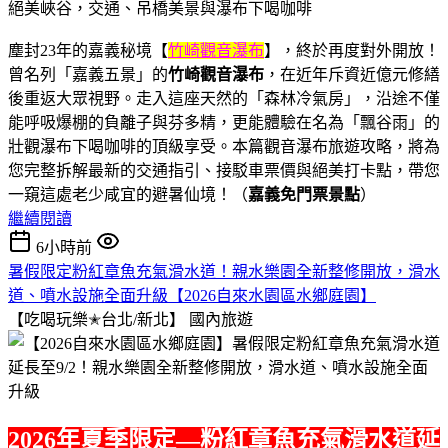
塵封23年的嘉義秘境【
竹崎觀音瀑布
】，終於再度對外開放！
曾名列「嘉義五景」的
竹崎觀音瀑布
，在近年斥資近億元修繕
後重返大眾視野。走入這座天然的「森林冷氣房」，沿途不僅
能呼吸爆棚的負離子與芬多精，更能體驗在名為「飄谷雨」的
壯觀瀑布下喝咖啡的頂級享受。本篇觀音瀑布旅遊攻略，將為
您完整拆解最新的交通指引、接駁車票價與絕美打卡點，帶您
一窺這處老少咸宜的避暑仙境！（
嘉義免門票景點
）
繼續閱讀
6小時前
暑假限定粉紅章魚充氣滑水道！親水樂園全新整修開放，滑水
道、噴水設施全面升級【2026自來水園區水鄉庭園】
【吃喝玩樂✭台北/新北】
國內旅遊
2026年夏季限定—粉紅章魚充氣滑水道延