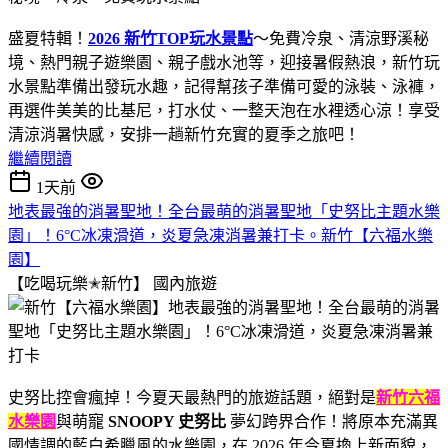
盛夏特輯！
2026 新竹TOP玩水景點
～免費冷泉、清涼野溪秘
境、熱門親子遊樂園、親子戲水池等，迎接暑假熱浪，新竹玩
水景點準備出發玩水趣，記得幫孩子準備可愛的泳裝、泳褲，
再選件美美的比基尼，打水仗、一整天泡在水裡透心涼！享受
清涼消暑快感，安排一趟新竹充實的夏季之旅吧！
繼續閱讀
1天前
地表最強的消暑聖地！全台最萌的消暑聖地「史努比主題水樂
園」！6°C冰凍滑道，炎夏急凍消暑兼打卡。新竹【六福水樂
園】
【吃喝玩樂✭新竹】
國內旅遊
史努比控會瘋掉！今夏天最熱門的旅遊話題，絕對是
新竹六福
水樂園
與萌寵
SNOOPY 史努比
夢幻跨界合作！將原本充滿異
國情調的藍白希臘風的水樂園，在 2026 年今夏換上新面貌，