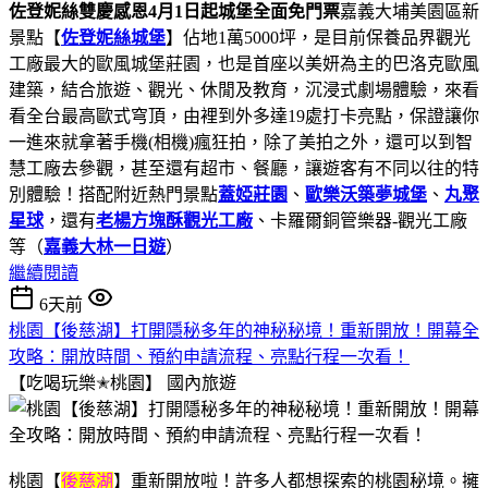
佐登妮絲雙慶感恩4月1日起城堡全面免門票
嘉義大埔美園區新
景點【
佐登妮絲城堡
】佔地1萬5000坪，是目前保養品界觀光
工廠最大的歐風城堡莊園，也是首座以美妍為主的巴洛克歐風
建築，結合旅遊、觀光、休閒及教育，沉浸式劇場體驗，來看
看全台最高歐式穹頂，由裡到外多達19處打卡亮點，保證讓你
一進來就拿著手機(相機)瘋狂拍，除了美拍之外，還可以到智
慧工廠去參觀，甚至還有超市、餐廳，讓遊客有不同以往的特
別體驗！搭配附近熱門景點
蓋婭莊園
、
歐樂沃築夢城堡
、
丸聚
星球
，還有
老楊方塊酥觀光工廠
、卡羅爾銅管樂器-觀光工廠
等（
嘉義大林一日遊
）
繼續閱讀
6天前
桃園【後慈湖】打開隱秘多年的神秘秘境！重新開放！開幕全
攻略：開放時間、預約申請流程、亮點行程一次看！
【吃喝玩樂✭桃園】
國內旅遊
桃園【
後慈湖
】重新開放啦！許多人都想探索的桃園秘境。擁