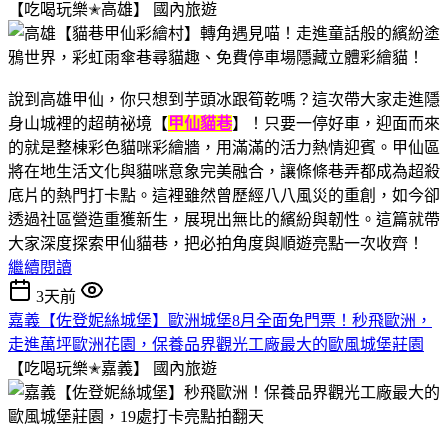
【吃喝玩樂✭高雄】
國內旅遊
說到高雄甲仙，你只想到芋頭冰跟筍乾嗎？這次帶大家走進隱
身山城裡的超萌祕境【
甲仙貓巷
】！只要一停好車，迎面而來
的就是整棟彩色貓咪彩繪牆，用滿滿的活力熱情迎賓。甲仙區
將在地生活文化與貓咪意象完美融合，讓條條巷弄都成為超殺
底片的熱門打卡點。這裡雖然曾歷經八八風災的重創，如今卻
透過社區營造重獲新生，展現出無比的繽紛與韌性。這篇就帶
大家深度探索甲仙貓巷，把必拍角度與順遊亮點一次收齊！
繼續閱讀
3天前
嘉義【佐登妮絲城堡】歐洲城堡8月全面免門票！秒飛歐洲，
走進萬坪歐洲花園，保養品界觀光工廠最大的歐風城堡莊園
【吃喝玩樂✭嘉義】
國內旅遊