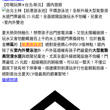
【吃喝玩樂✭台北/新北】
國內旅遊
夏天熱到快融化！想帶孩子出門放電消暑，又怕太陽曬過頭，
玩水又害怕動輒幾百上千的水上樂園門票傷荷包！ 位於
台北
士林區
的【
前港游泳池
】絕對是爸媽心中的CP值神點！館內
除了有
室內外雙泳池
外，戶外區還擁有孩子們最愛的
大型氣墊
高空滑水道
與遮陽兒童池，尤其全面升級遮陽設施不怕曬！門
票最低 25 元起，超級親民的銅板價，可以玩一整天！不僅公
園底下就有地下停車場，搭捷運到劍潭站步行也能輕鬆抵達，
絕對是台北夏天CP值最高的避暑聖地！
繼續閱讀