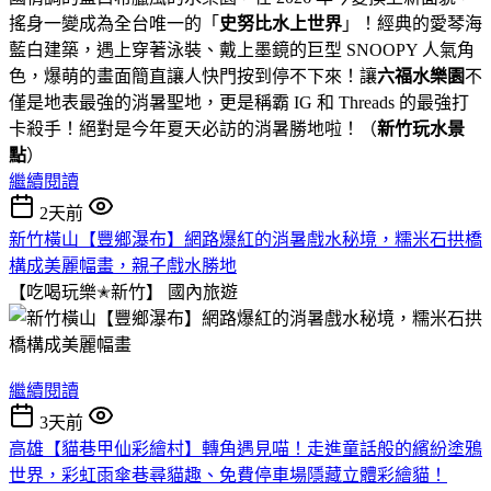
搖身一變成為全台唯一的「
史努比水上世界
」！經典的愛琴海
藍白建築，遇上穿著泳裝、戴上墨鏡的巨型 SNOOPY 人氣角
色，爆萌的畫面簡直讓人快門按到停不下來！讓
六福水樂園
不
僅是地表最強的消暑聖地，更是稱霸 IG 和 Threads 的最強打
卡殺手！絕對是今年夏天必訪的消暑勝地啦！（
新竹玩水景
點
）
繼續閱讀
2天前
新竹橫山【豐鄉瀑布】網路爆紅的消暑戲水秘境，糯米石拱橋
構成美麗幅畫，親子戲水勝地
【吃喝玩樂✭新竹】
國內旅遊
繼續閱讀
3天前
高雄【貓巷甲仙彩繪村】轉角遇見喵！走進童話般的繽紛塗鴉
世界，彩虹雨傘巷尋貓趣、免費停車場隱藏立體彩繪貓！