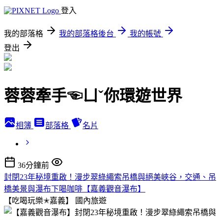
登入
我的部落格
我的部落格後台
我的帳號
登出
蓉蓉牽手☜ㄩˇ你環遊世界
相簿
部落格
名片
36分鐘前
封閉23年秘境重啟！漫步翠綠繩索吊橋與絕美峽谷，交通、吊
橋美景與瀑布下喝咖啡【嘉義觀音瀑布】
【吃喝玩樂✭嘉義】
國內旅遊