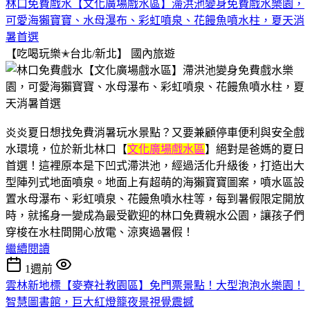
林口免費戲水【文化廣場戲水區】滯洪池變身免費戲水樂園，
可愛海獺寶寶、水母瀑布、彩虹噴泉、花饅魚噴水柱，夏天消
暑首選
【吃喝玩樂✭台北/新北】
國內旅遊
炎炎夏日想找免費消暑玩水景點？又要兼顧停車便利與安全戲
水環境，位於新北林口【
文化廣場戲水區
】絕對是爸媽的夏日
首選！這裡原本是下凹式滯洪池，經過活化升級後，打造出大
型陣列式地面噴泉。地面上有超萌的海獺寶寶圖案，噴水區設
置水母瀑布、彩虹噴泉、花饅魚噴水柱等，每到暑假限定開放
時，就搖身一變成為最受歡迎的林口免費親水公園，讓孩子們
穿梭在水柱間開心放電、涼爽過暑假！
繼續閱讀
1週前
雲林新地標【麥寮社教園區】免門票景點！大型泡泡水樂園！
智慧圖書館，巨大紅燈籠夜景視覺震撼