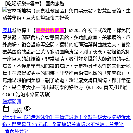
【吃喝玩樂✭雲林】
國內旅遊
雲林
新地標！【
麥寮社教園區
】於2025年初正式啟用，採免門
票參觀，園區內結合智慧圖書館、多功能教室、美學展館、戶
外廣場、複合設施等空間，獨特的紅磚建築與曲線之美，曾榮
獲英國倫敦設計金獎等多項國際肯定。到了夜晚，點燈後宛如
一座巨大的紅燈籠，非常吸睛，吸引許多攝影大師必拍的夢幻
場景，不僅是學習和閱讀的場所，更是極具代表性的文化新地
標！在您漫遊雲林的同時，非常推薦沿海地區的「麥寮鄉」，
無論是想拍網美照、親子放電，還是感受海口風情，都非常適
合，是全家大小一同出遊玩樂的好地方（8/1- 8/2 兩天推出最
COOL泡泡水樂園活動）
繼續閱讀
1週前
台北士林【前港游泳池】平價游泳池！全新升級大型氣墊滑水
道，門票最低 25 元起！全面遮陽設施玩水不怕曬，兒童池
+室內外雙池