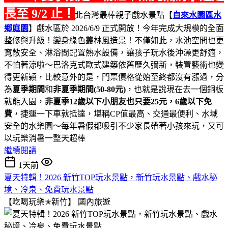
長至 9/2 止！
北台灣最棒親子戲水景點【
自來水園區水
鄉庭園
】戲水區於 2026/6/9 正式開放！今年完成大規模的全面
整修與升級！變身綠色叢林風造景！不僅如此，水池空間也更
寬敞安全、淋浴間配置熱水設備，讓孩子玩水後沖澡更舒適，
不怕著涼啦～巴洛克式歐式建築依舊歷久彌新，裝置藝術也變
得更新穎，比較意外的是，門票價格從始至終都沒有漲過，分
為
夏季期間
和
非夏季期間(50-80元)
，也就是說現在去一個銅板
就能入園，
非夏季12歲以下小朋友也只要25元，6歲以下免
費
，捷運一下車就抵達，堪稱CP值最高、交通最便利、水域
安全的水樂園～每年暑假都吸引不少家長帶著小孩來玩，又可
以玩樂消暑一整天超棒
繼續閱讀
1天前
夏天特輯！2026 新竹TOP玩水景點，新竹玩水景點、戲水秘
境、冷泉、免費玩水景點
【吃喝玩樂✭新竹】
國內旅遊