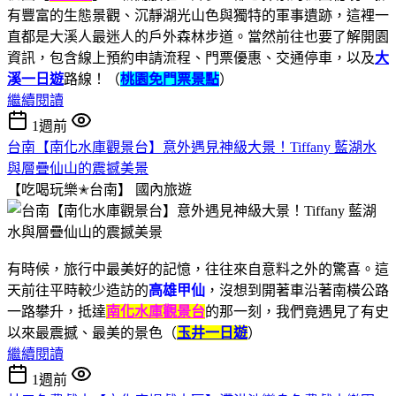
有豐富的生態景觀、沉靜湖光山色與獨特的軍事遺跡，這裡一
直都是大溪人最迷人的戶外森林步道。當然前往也要了解開園
資訊，包含線上預約申請流程、門票優惠、交通停車，以及
大
溪一日遊
路線！（
桃園免門票景點
）
繼續閱讀
1週前
台南【南化水庫觀景台】意外遇見神級大景！Tiffany 藍湖水
與層疊仙山的震撼美景
【吃喝玩樂✭台南】
國內旅遊
有時候，旅行中最美好的記憶，往往來自意料之外的驚喜。這
天前往平時較少造訪的
高雄甲仙
，沒想到開著車沿著南橫公路
一路攀升，抵達
南化水庫觀景台
的那一刻，我們竟遇見了有史
以來最震撼、最美的景色（
玉井一日遊
）
繼續閱讀
1週前