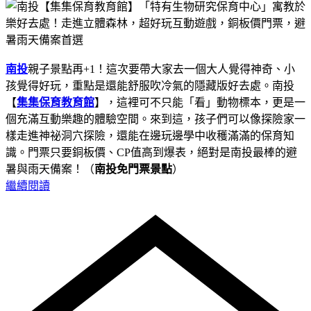
南投
親子景點再+1！這次要帶大家去一個大人覺得神奇、小
孩覺得好玩，重點是還能舒服吹冷氣的隱藏版好去處。南投
【
集集保育教育館
】，這裡可不只能「看」動物標本，更是一
個充滿互動樂趣的體驗空間。來到這，孩子們可以像探險家一
樣走進神祕洞穴探險，還能在邊玩邊學中收穫滿滿的保育知
識。門票只要銅板價、CP值高到爆表，絕對是南投最棒的避
暑與雨天備案！（
南投免門票景點
）
繼續閱讀