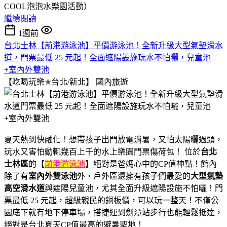
COOL泡泡水樂園活動）
繼續閱讀
1週前
台北士林【前港游泳池】平價游泳池！全新升級大型氣墊滑水
道，門票最低 25 元起！全面遮陽設施玩水不怕曬，兒童池
+室內外雙池
【吃喝玩樂✭台北/新北】
國內旅遊
夏天熱到快融化！想帶孩子出門放電消暑，又怕太陽曬過頭，
玩水又害怕動輒幾百上千的水上樂園門票傷荷包！ 位於
台北
士林區
的【
前港游泳池
】絕對是爸媽心中的CP值神點！館內
除了有
室內外雙泳池
外，戶外區還擁有孩子們最愛的
大型氣墊
高空滑水道
與遮陽兒童池，尤其全面升級遮陽設施不怕曬！門
票最低 25 元起，超級親民的銅板價，可以玩一整天！不僅公
園底下就有地下停車場，搭捷運到劍潭站步行也能輕鬆抵達，
絕對是台北夏天CP值最高的避暑聖地！