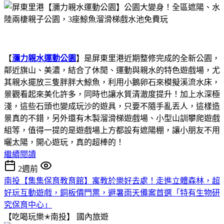
【
瀰力親水運動公園
】是屏東里港近期整修完成的全新公園，
鄰近旗山、美濃，結合了休閒、運動與親水的特色遊戲場，尤
其親水擺放三隻胖胖大鯨魚，利用小鵝卵石來模擬溪流水床，
景觀看起來美化許多，同時也讓水質清澈度提升！加上水深極
淺，這些石頭也變成玩沙的遊具，只要不隨手亂丟人，這樣造
景真的不錯，另外還有木製溜滑梯遊戲場、小型山訓攀爬遊戲
組等，值得一提的是遊戲場上方都設有遮陽棚，讓小朋友不用
曬太陽，開心遊玩，真的超棒的！
繼續閱讀
2週前
南投【集集保育教育館】寓教於樂好去處！走進立體森林，超
好玩互動遊戲，銅板價門票，避暑雨天備案首選「特有生物研
究保育中心」
【吃喝玩樂✭南投】
國內旅遊