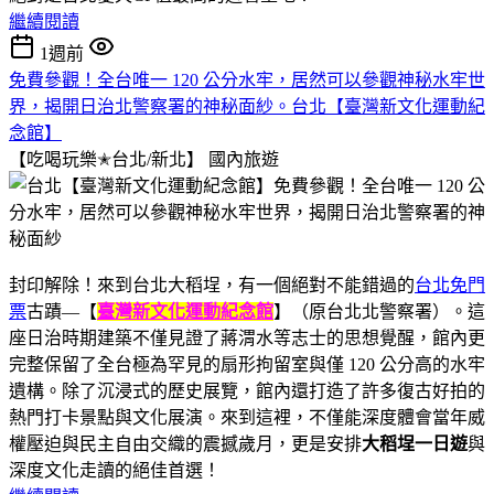
繼續閱讀
1週前
免費參觀！全台唯一 120 公分水牢，居然可以參觀神秘水牢世
界，揭開日治北警察署的神秘面紗。台北【臺灣新文化運動紀
念館】
【吃喝玩樂✭台北/新北】
國內旅遊
封印解除！來到台北大稻埕，有一個絕對不能錯過的
台北免門
票
古蹟—【
臺灣新文化運動紀念館
】（原台北北警察署）。這
座日治時期建築不僅見證了蔣渭水等志士的思想覺醒，館內更
完整保留了全台極為罕見的扇形拘留室與僅 120 公分高的水牢
遺構。除了沉浸式的歷史展覽，館內還打造了許多復古好拍的
熱門打卡景點與文化展演。來到這裡，不僅能深度體會當年威
權壓迫與民主自由交織的震撼歲月，更是安排
大稻埕一日遊
與
深度文化走讀的絕佳首選！