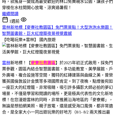
時，就搖身一變成為最受歡迎的林口免費親水公園，讓孩子們
穿梭在水柱間開心放電、涼爽過暑假！
繼續閱讀
1週前
雲林新地標【麥寮社教園區】免門票景點！大型泡泡水樂園！
智慧圖書館，巨大紅燈籠夜景視覺震撼
【吃喝玩樂✭雲林】
國內旅遊
雲林
新地標！【
麥寮社教園區
】於2025年初正式啟用，採免門
票參觀，園區內結合智慧圖書館、多功能教室、美學展館、戶
外廣場、複合設施等空間，獨特的紅磚建築與曲線之美，曾榮
獲英國倫敦設計金獎等多項國際肯定。到了夜晚，點燈後宛如
一座巨大的紅燈籠，非常吸睛，吸引許多攝影大師必拍的夢幻
場景，不僅是學習和閱讀的場所，更是極具代表性的文化新地
標！在您漫遊雲林的同時，非常推薦沿海地區的「麥寮鄉」，
無論是想拍網美照、親子放電，還是感受海口風情，都非常適
合，是全家大小一同出遊玩樂的好地方（8/1- 8/2 兩天推出最