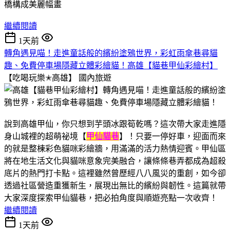
繼續閱讀
1天前
轉角遇見喵！走進童話般的繽紛塗鴉世界，彩虹雨傘巷尋貓
趣、免費停車場隱藏立體彩繪貓！高雄【貓巷甲仙彩繪村】
【吃喝玩樂✭高雄】
國內旅遊
說到高雄甲仙，你只想到芋頭冰跟筍乾嗎？這次帶大家走進隱
身山城裡的超萌祕境【
甲仙貓巷
】！只要一停好車，迎面而來
的就是整棟彩色貓咪彩繪牆，用滿滿的活力熱情迎賓。甲仙區
將在地生活文化與貓咪意象完美融合，讓條條巷弄都成為超殺
底片的熱門打卡點。這裡雖然曾歷經八八風災的重創，如今卻
透過社區營造重獲新生，展現出無比的繽紛與韌性。這篇就帶
大家深度探索甲仙貓巷，把必拍角度與順遊亮點一次收齊！
繼續閱讀
1天前