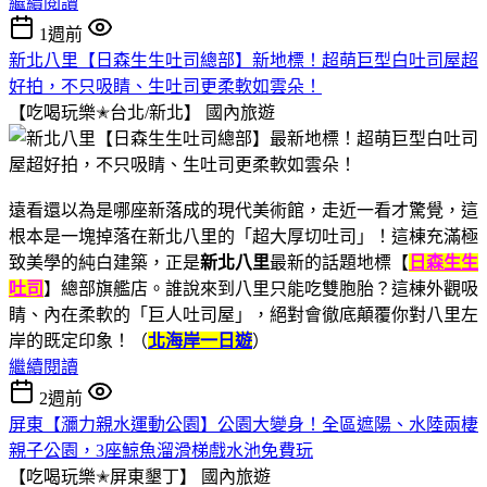
繼續閱讀
1週前
新北八里【日森生生吐司總部】新地標！超萌巨型白吐司屋超
好拍，不只吸睛、生吐司更柔軟如雲朵！
【吃喝玩樂✭台北/新北】
國內旅遊
遠看還以為是哪座新落成的現代美術館，走近一看才驚覺，這
根本是一塊掉落在新北八里的「超大厚切吐司」！這棟充滿極
致美學的純白建築，正是
新北八里
最新的話題地標【
日森生生
吐司
】總部旗艦店。誰說來到八里只能吃雙胞胎？這棟外觀吸
睛、內在柔軟的「巨人吐司屋」，絕對會徹底顛覆你對八里左
岸的既定印象！（
北海岸一日遊
）
繼續閱讀
2週前
屏東【瀰力親水運動公園】公園大變身！全區遮陽、水陸兩棲
親子公園，3座鯨魚溜滑梯戲水池免費玩
【吃喝玩樂✭屏東墾丁】
國內旅遊