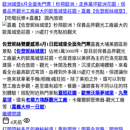
歐洲城堡8月全面免門票！秒飛歐洲，走進萬坪歐洲花園，保
養品界觀光工廠最大的歐風城堡莊園。嘉義【佐登妮絲城堡】
【吃喝玩樂✭嘉義】
國內旅遊
佐登妮絲雙慶感恩4月1日起城堡全面免門票
嘉義大埔美園區新
景點【
佐登妮絲城堡
】佔地1萬5000坪，是目前保養品界觀光
工廠最大的歐風城堡莊園，也是首座以美妍為主的巴洛克歐風
建築，結合旅遊、觀光、休閒及教育，沉浸式劇場體驗，來看
看全台最高歐式穹頂，由裡到外多達19處打卡亮點，保證讓你
一進來就拿著手機(相機)瘋狂拍，除了美拍之外，還可以到智
慧工廠去參觀，甚至還有超市、餐廳，讓遊客有不同以往的特
別體驗！搭配附近熱門景點
蓋婭莊園
、
歐樂沃築夢城堡
、
丸聚
星球
，還有
老楊方塊酥觀光工廠
、卡羅爾銅管樂器-觀光工廠
等（
嘉義大林一日遊
）
繼續閱讀
4天前
打開隱秘多年的神秘秘境！重新開放！開幕全攻略：開放時