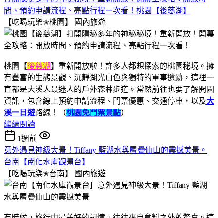
間、預約申請流程、亮點行程一次看！桃園【後慈湖】
【吃喝玩樂✭桃園】
國內旅遊
桃園【
後慈湖
】重新開放啦！許多人都想探索的桃園秘境。擁
有豐富的生態景觀、沉靜湖光山色與獨特的軍事遺跡，這裡一
直都是大溪人最迷人的戶外森林步道。當然前往也要了解開園
資訊，包含線上預約申請流程、門票優惠、交通停車，以及
大
溪一日遊
路線！（
桃園免門票景點
）
繼續閱讀
1週前
意外遇見神級大景！Tiffany 藍湖水與層疊仙山的震撼美景。
台南【南化水庫觀景台】
【吃喝玩樂✭台南】
國內旅遊
有時候，旅行中最美好的記憶，往往來自意料之外的驚喜。這