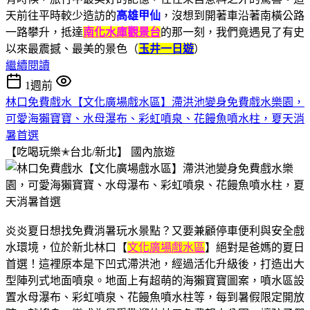
天前往平時較少造訪的
高雄甲仙
，沒想到開著車沿著南橫公路
一路攀升，抵達
南化水庫觀景台
的那一刻，我們竟遇見了有史
以來最震撼、最美的景色（
玉井一日遊
）
繼續閱讀
1週前
林口免費戲水【文化廣場戲水區】滯洪池變身免費戲水樂園，
可愛海獺寶寶、水母瀑布、彩虹噴泉、花饅魚噴水柱，夏天消
暑首選
【吃喝玩樂✭台北/新北】
國內旅遊
炎炎夏日想找免費消暑玩水景點？又要兼顧停車便利與安全戲
水環境，位於新北林口【
文化廣場戲水區
】絕對是爸媽的夏日
首選！這裡原本是下凹式滯洪池，經過活化升級後，打造出大
型陣列式地面噴泉。地面上有超萌的海獺寶寶圖案，噴水區設
置水母瀑布、彩虹噴泉、花饅魚噴水柱等，每到暑假限定開放