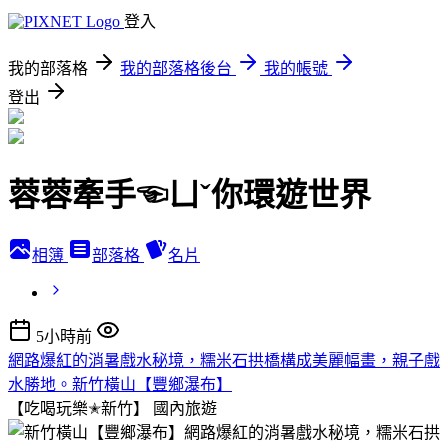
登入
我的部落格
我的部落格後台
我的帳號
登出
蓉蓉牽手☜ㄩˇ你環遊世界
相簿
部落格
名片
5小時前
網路爆紅的消暑戲水秘境，糯米石拱橋構成美麗幅畫，親子戲
水勝地。新竹橫山【豐鄉瀑布】
【吃喝玩樂✭新竹】
國內旅遊