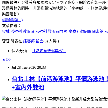
國倫敦設計金獎等多項國際肯定。到了夜晚，點燈後宛如一座
漫遊雲林的同時，非常推薦沿海地區的「麥寮鄉」，無論是想拍網
樂園活動）
(繼續閱讀...)
文章標籤：
雲林
麥寮社教園區
麥寮社教園區門票
麥寮社教園區圖書館
蓉蓉 發表在
痞客邦
留言
(0)
人氣(
)
個人分類：
【吃喝玩樂✭雲林】
▲top
Jul
28
Tue
2026
20:33
台北士林【前港游泳池】平價游泳池！
+室內外雙池