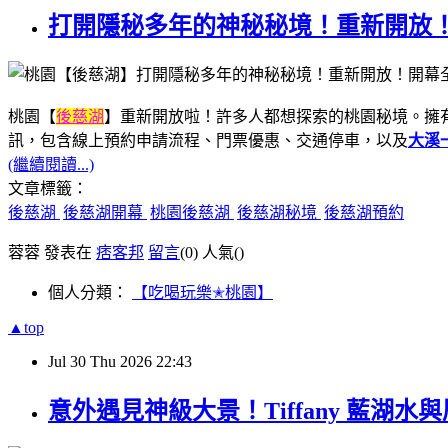
打開隱秘多年的神秘秘境！重新開放
桃園【
後慈湖
】重新開放啦！許多人都想探索的桃園秘境。擁
訊，包含線上預約申請流程、門票優惠、交通停車，以及
大溪
(繼續閱讀...)
文章標籤：
後慈湖
後慈湖開幕
桃園後慈湖
後慈湖秘境
後慈湖預約
蓉蓉 發表在
痞客邦
留言
(0)
人氣(
)
個人分類：
【吃喝玩樂✭桃園】
▲top
Jul
30
Thu
2026
22:43
意外遇見神級大景！Tiffany 藍