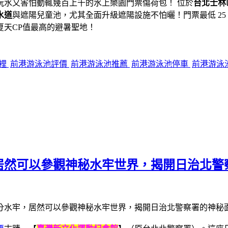
玩水又害怕動輒幾百上千的水上樂園門票傷荷包！ 位於
台北士林
水道
與遮陽兒童池，尤其全面升級遮陽設施不怕曬！門票最低 2
天CP值最高的避暑聖地！
哪裡
前港游泳池評價
前港游泳池推薦
前港游泳池停車
前港游泳
牢，居然可以參觀神秘水牢世界，揭開日治北