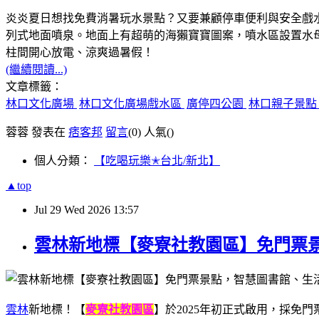
炎炎夏日想找免費消暑玩水景點？又要兼顧停車便利與安全戲
列式地面噴泉。地面上有超萌的海獺寶寶圖案，噴水區設置水
柱間開心放電、涼爽過暑假！
(繼續閱讀...)
文章標籤：
林口文化廣場
林口文化廣場戲水區
廣停四公園
林口親子景
蓉蓉 發表在
痞客邦
留言
(0)
人氣(
)
個人分類：
【吃喝玩樂✭台北/新北】
▲top
Jul
29
Wed
2026
13:57
雲林新地標【麥寮社教園區】免門票
雲林
新地標！【
麥寮社教園區
】於2025年初正式啟用，採