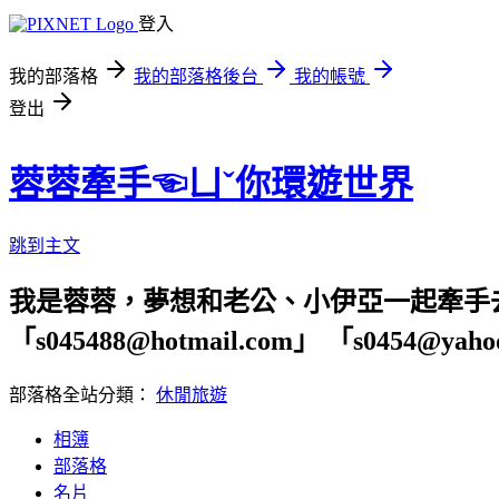
登入
我的部落格
我的部落格後台
我的帳號
登出
蓉蓉牽手☜ㄩˇ你環遊世界
跳到主文
我是蓉蓉，夢想和老公、小伊亞一起牽手
「s045488@hotmail.com」 「s04
部落格全站分類：
休閒旅遊
相簿
部落格
名片