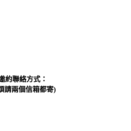
邀約聯絡方式：
信件，煩請兩個信箱都寄)