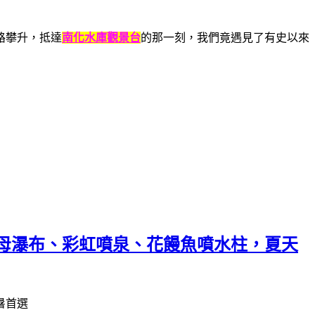
路攀升，抵達
南化水庫觀景台
的那一刻，我們竟遇見了有史以來
母瀑布、彩虹噴泉、花饅魚噴水柱，夏天