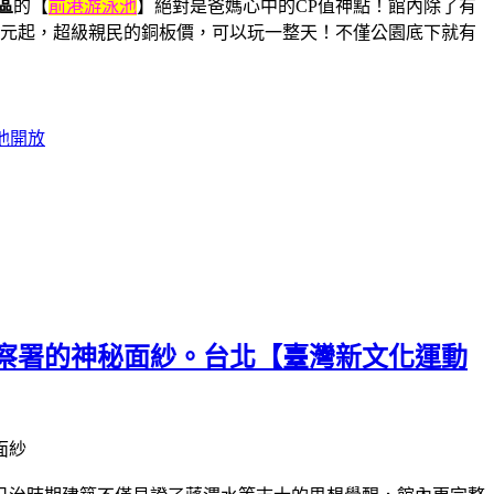
區
的【
前港游泳池
】絕對是爸媽心中的CP值神點！館內除了有
5 元起，超級親民的銅板價，可以玩一整天！不僅公園底下就有
池開放
警察署的神秘面紗。台北【臺灣新文化運動