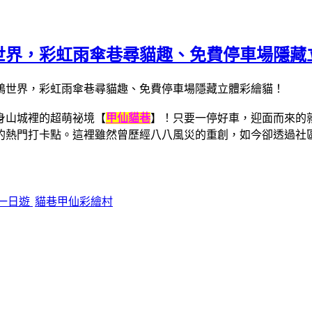
世界，彩虹雨傘巷尋貓趣、免費停車場隱藏
身山城裡的超萌祕境【
甲仙貓巷
】！只要一停好車，迎面而來的
的熱門打卡點。這裡雖然曾歷經八八風災的重創，如今卻透過社
一日遊
貓巷甲仙彩繪村