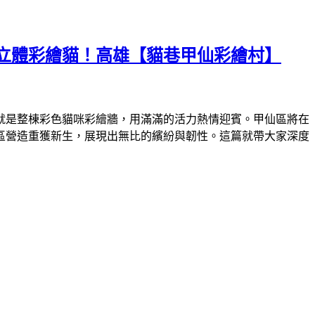
立體彩繪貓！高雄【貓巷甲仙彩繪村】
就是整棟彩色貓咪彩繪牆，用滿滿的活力熱情迎賓。甲仙區將在
區營造重獲新生，展現出無比的繽紛與韌性。這篇就帶大家深度