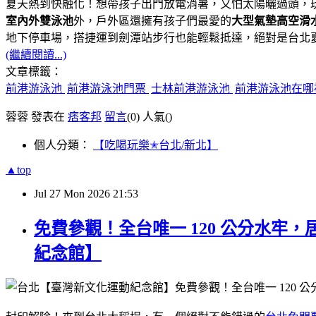
夏天熱到快融化！想帶孩子出門放電消暑，又怕太陽曬過頭，
室內外雙泳池
外，戶外區還擁有孩子們最愛的
大型氣墊高空滑
地下停車場，搭捷運到劍潭站步行也能輕鬆抵達，絕對是台北夏
(繼續閱讀...)
文章標籤：
前港游泳池
前港游泳池門票
士林前港游泳池
前港游泳池在
蓉蓉 發表在
痞客邦
留言
(0)
人氣(
)
個人分類：
【吃喝玩樂✭台北/新北】
▲top
Jul
27
Mon
2026
21:53
免費參觀！全台唯一 120 公分水
紀念館】