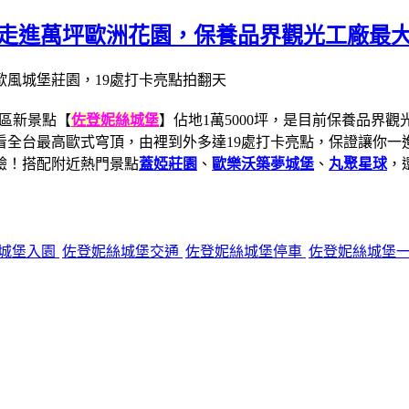
，走進萬坪歐洲花園，保養品界觀光工廠最
區新景點【
佐登妮絲城堡
】佔地1萬5000坪，是目前保養品界
全台最高歐式穹頂，由裡到外多達19處打卡亮點，保證讓你一進
驗！搭配附近熱門景點
蓋婭莊園
、
歐樂沃築夢城堡
、
丸聚星球
，
城堡入園
佐登妮絲城堡交通
佐登妮絲城堡停車
佐登妮絲城堡