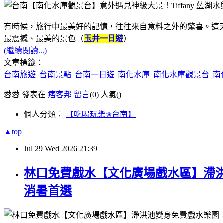
有時候，旅行中最美好的記憶，往往來自意料之外的驚喜。這
最震撼、最美的景色（
玉井一日遊
）
(繼續閱讀...)
文章標籤：
台南旅遊
台南景點
台南一日遊
南化水庫
南化水庫觀景台
南
蓉蓉 發表在
痞客邦
留言
(0)
人氣(
)
個人分類：
【吃喝玩樂✭台南】
▲top
Jul
29
Wed
2026
21:39
林口免費戲水【文化廣場戲水區】滯
消暑首選