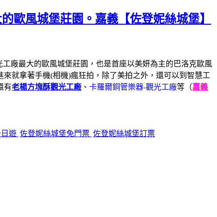
大的歐風城堡莊園。嘉義【佐登妮絲城堡】
觀光工廠最大的歐風城堡莊園，也是首座以美妍為主的巴洛克歐風
來就拿著手機(相機)瘋狂拍，除了美拍之外，還可以到智慧工
還有
老楊方塊酥觀光工廠
、
卡羅爾銅管樂器-觀光工廠
等（
嘉義
一日遊
佐登妮絲城堡免門票
佐登妮絲城堡訂票