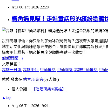
Aug
06
Thu
2026
22:20
轉角遇見喵！走進童話般的繽紛塗鴉
說到高雄甲仙，你只想到芋頭冰跟筍乾嗎？這次帶大家走進隱
地生活文化與貓咪意象完美融合，讓條條巷弄都成為超殺底片
探索甲仙貓巷，把必拍角度與順遊亮點一次收齊！
(繼續閱讀...)
文章標籤：
高雄一日遊
高雄甲仙
甲仙景點
甲仙貓巷
高雄甲仙景點
甲仙
蓉蓉 發表在
痞客邦
留言
(0)
人氣(
)
個人分類：
【吃喝玩樂✭高雄】
▲top
Aug
06
Thu
2026
19:21