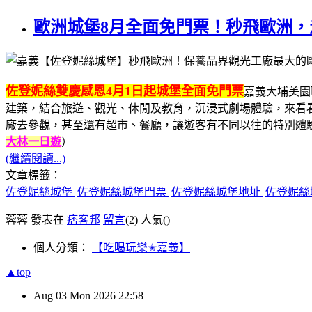
歐洲城堡8月全面免門票！秒飛歐洲
佐登妮絲雙慶感恩4月1日起城堡全面免門票
嘉義大埔美園
建築，結合旅遊、觀光、休閒及教育，沉浸式劇場體驗，來看看
廠去參觀，甚至還有超市、餐廳，讓遊客有不同以往的特別體
大林一日遊
）
(繼續閱讀...)
文章標籤：
佐登妮絲城堡
佐登妮絲城堡門票
佐登妮絲城堡地址
佐登妮絲
蓉蓉 發表在
痞客邦
留言
(2)
人氣(
)
個人分類：
【吃喝玩樂✭嘉義】
▲top
Aug
03
Mon
2026
22:58