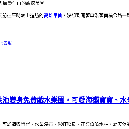
天前往平時較少造訪的
高雄甲仙
，沒想到開著車沿著南橫公路一
化景點
洪池變身免費戲水樂園，可愛海獺寶寶、水