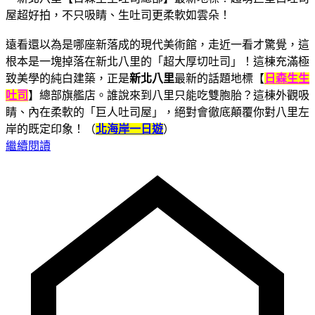
遠看還以為是哪座新落成的現代美術館，走近一看才驚覺，這
根本是一塊掉落在新北八里的「超大厚切吐司」！這棟充滿極
致美學的純白建築，正是
新北八里
最新的話題地標【
日森生生
吐司
】總部旗艦店。誰說來到八里只能吃雙胞胎？這棟外觀吸
睛、內在柔軟的「巨人吐司屋」，絕對會徹底顛覆你對八里左
岸的既定印象！（
北海岸一日遊
）
繼續閱讀