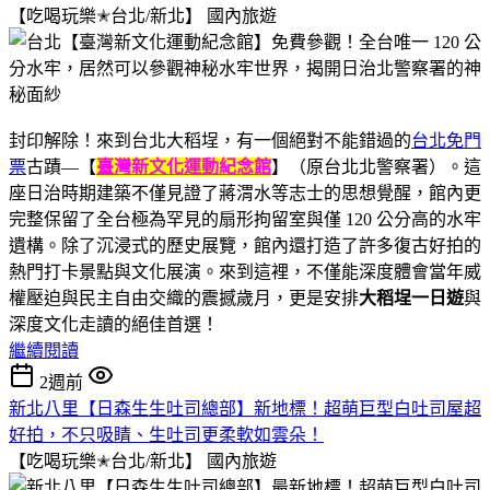
【吃喝玩樂✭台北/新北】
國內旅遊
封印解除！來到台北大稻埕，有一個絕對不能錯過的
台北免門
票
古蹟—【
臺灣新文化運動紀念館
】（原台北北警察署）。這
座日治時期建築不僅見證了蔣渭水等志士的思想覺醒，館內更
完整保留了全台極為罕見的扇形拘留室與僅 120 公分高的水牢
遺構。除了沉浸式的歷史展覽，館內還打造了許多復古好拍的
熱門打卡景點與文化展演。來到這裡，不僅能深度體會當年威
權壓迫與民主自由交織的震撼歲月，更是安排
大稻埕一日遊
與
深度文化走讀的絕佳首選！
繼續閱讀
2週前
新北八里【日森生生吐司總部】新地標！超萌巨型白吐司屋超
好拍，不只吸睛、生吐司更柔軟如雲朵！
【吃喝玩樂✭台北/新北】
國內旅遊