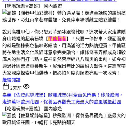
【吃喝玩樂✭高雄】
國內旅遊
說到高雄甲仙，你只想到芋頭冰跟筍乾嗎？這次帶大家走進隱
身山城裡的超萌祕境【
甲仙貓巷
】！只要一停好車，迎面而來
的就是整棟彩色貓咪彩繪牆，用滿滿的活力熱情迎賓。甲仙區
將在地生活文化與貓咪意象完美融合，讓條條巷弄都成為超殺
底片的熱門打卡點。這裡雖然曾歷經八八風災的重創，如今卻
透過社區營造重獲新生，展現出無比的繽紛與韌性。這篇就帶
大家深度探索甲仙貓巷，把必拍角度與順遊亮點一次收齊！
繼續閱讀
2天前
嘉義【佐登妮絲城堡】歐洲城堡8月全面免門票！秒飛歐洲，
走進萬坪歐洲花園，保養品界觀光工廠最大的歐風城堡莊園
【吃喝玩樂✭嘉義】
國內旅遊