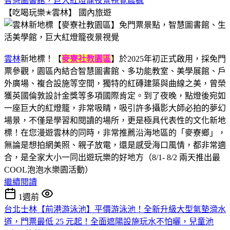
智慧圖書館，巨大紅燈籠夜景視覺震撼
【吃喝玩樂✭雲林】
國內旅遊
雲林
新地標！【
麥寮社教園區
】於2025年初正式啟用，採免門
票參觀，園區內結合智慧圖書館、多功能教室、美學展館、戶
外廣場、複合設施等空間，獨特的紅磚建築與曲線之美，曾榮
獲英國倫敦設計金獎等多項國際肯定。到了夜晚，點燈後宛如
一座巨大的紅燈籠，非常吸睛，吸引許多攝影大師必拍的夢幻
場景，不僅是學習和閱讀的場所，更是極具代表性的文化新地
標！在您漫遊雲林的同時，非常推薦沿海地區的「麥寮鄉」，
無論是想拍網美照、親子放電，還是感受海口風情，都非常適
合，是全家大小一同出遊玩樂的好地方（8/1- 8/2 兩天推出最
COOL泡泡水樂園活動）
繼續閱讀
1週前
台北士林【前港游泳池】平價游泳池！全新升級大型氣墊滑水
道，門票最低 25 元起！全面遮陽設施玩水不怕曬，兒童池