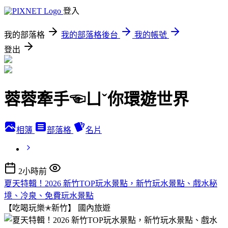
登入
我的部落格
我的部落格後台
我的帳號
登出
蓉蓉牽手☜ㄩˇ你環遊世界
相簿
部落格
名片
2小時前
夏天特輯！2026 新竹TOP玩水景點，新竹玩水景點、戲水秘
境、冷泉、免費玩水景點
【吃喝玩樂✭新竹】
國內旅遊