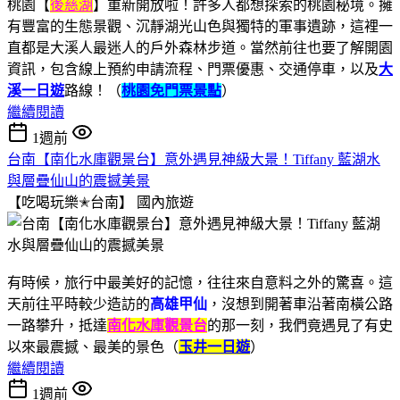
桃園【
後慈湖
】重新開放啦！許多人都想探索的桃園秘境。擁
有豐富的生態景觀、沉靜湖光山色與獨特的軍事遺跡，這裡一
直都是大溪人最迷人的戶外森林步道。當然前往也要了解開園
資訊，包含線上預約申請流程、門票優惠、交通停車，以及
大
溪一日遊
路線！（
桃園免門票景點
）
繼續閱讀
1週前
台南【南化水庫觀景台】意外遇見神級大景！Tiffany 藍湖水
與層疊仙山的震撼美景
【吃喝玩樂✭台南】
國內旅遊
有時候，旅行中最美好的記憶，往往來自意料之外的驚喜。這
天前往平時較少造訪的
高雄甲仙
，沒想到開著車沿著南橫公路
一路攀升，抵達
南化水庫觀景台
的那一刻，我們竟遇見了有史
以來最震撼、最美的景色（
玉井一日遊
）
繼續閱讀
1週前