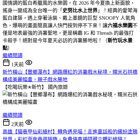
國情調的藍白希臘風的水樂園，在 2026 年今夏換上新面貌，
搖身一變成為全台唯一的「
史努比水上世界
」！經典的愛琴海
藍白建築，遇上穿著泳裝、戴上墨鏡的巨型 SNOOPY 人氣角
色，爆萌的畫面簡直讓人快門按到停不下來！讓
六福水樂園
不
僅是地表最強的消暑聖地，更是稱霸 IG 和 Threads 的最強打
卡殺手！絕對是今年夏天必訪的消暑勝地啦！（
新竹玩水景
點
）
繼續閱讀
1天前
新竹橫山【豐鄉瀑布】網路爆紅的消暑戲水秘境，糯米石拱橋
構成美麗幅畫，親子戲水勝地
【吃喝玩樂✭新竹】
國內旅遊
繼續閱讀
2天前
高雄【貓巷甲仙彩繪村】轉角遇見喵！走進童話般的繽紛塗鴉
世界，彩虹雨傘巷尋貓趣、免費停車場隱藏立體彩繪貓！