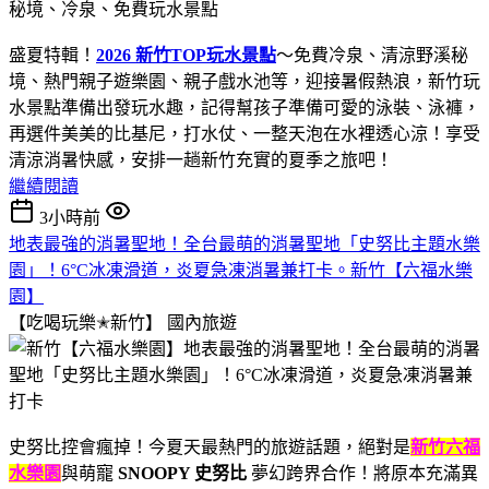
盛夏特輯！
2026 新竹TOP玩水景點
～免費冷泉、清涼野溪秘
境、熱門親子遊樂園、親子戲水池等，迎接暑假熱浪，新竹玩
水景點準備出發玩水趣，記得幫孩子準備可愛的泳裝、泳褲，
再選件美美的比基尼，打水仗、一整天泡在水裡透心涼！享受
清涼消暑快感，安排一趟新竹充實的夏季之旅吧！
繼續閱讀
3小時前
地表最強的消暑聖地！全台最萌的消暑聖地「史努比主題水樂
園」！6°C冰凍滑道，炎夏急凍消暑兼打卡。新竹【六福水樂
園】
【吃喝玩樂✭新竹】
國內旅遊
史努比控會瘋掉！今夏天最熱門的旅遊話題，絕對是
新竹六福
水樂園
與萌寵
SNOOPY 史努比
夢幻跨界合作！將原本充滿異