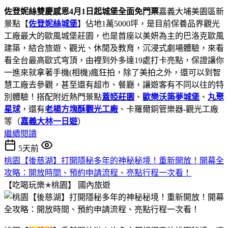
佐登妮絲雙慶感恩4月1日起城堡全面免門票
嘉義大埔美園區新
景點【
佐登妮絲城堡
】佔地1萬5000坪，是目前保養品界觀光
工廠最大的歐風城堡莊園，也是首座以美妍為主的巴洛克歐風
建築，結合旅遊、觀光、休閒及教育，沉浸式劇場體驗，來看
看全台最高歐式穹頂，由裡到外多達19處打卡亮點，保證讓你
一進來就拿著手機(相機)瘋狂拍，除了美拍之外，還可以到智
慧工廠去參觀，甚至還有超市、餐廳，讓遊客有不同以往的特
別體驗！搭配附近熱門景點
蓋婭莊園
、
歐樂沃築夢城堡
、
丸聚
星球
，還有
老楊方塊酥觀光工廠
、卡羅爾銅管樂器-觀光工廠
等（
嘉義大林一日遊
）
繼續閱讀
5天前
桃園【後慈湖】打開隱秘多年的神秘秘境！重新開放！開幕全
攻略：開放時間、預約申請流程、亮點行程一次看！
【吃喝玩樂✭桃園】
國內旅遊