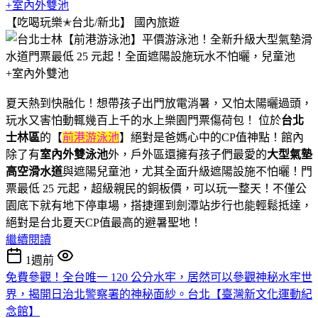
+室內外雙池
【吃喝玩樂✭台北/新北】
國內旅遊
夏天熱到快融化！想帶孩子出門放電消暑，又怕太陽曬過頭，
玩水又害怕動輒幾百上千的水上樂園門票傷荷包！ 位於
台北
士林區
的【
前港游泳池
】絕對是爸媽心中的CP值神點！館內
除了有
室內外雙泳池
外，戶外區還擁有孩子們最愛的
大型氣墊
高空滑水道
與遮陽兒童池，尤其全面升級遮陽設施不怕曬！門
票最低 25 元起，超級親民的銅板價，可以玩一整天！不僅公
園底下就有地下停車場，搭捷運到劍潭站步行也能輕鬆抵達，
絕對是台北夏天CP值最高的避暑聖地！
繼續閱讀
1週前
免費參觀！全台唯一 120 公分水牢，居然可以參觀神秘水牢世
界，揭開日治北警察署的神秘面紗。台北【臺灣新文化運動紀
念館】