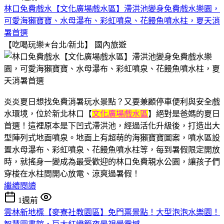
林口免費戲水【文化廣場戲水區】滯洪池變身免費戲水樂園，
可愛海獺寶寶、水母瀑布、彩虹噴泉、花饅魚噴水柱，夏天消
暑首選
【吃喝玩樂✭台北/新北】
國內旅遊
炎炎夏日想找免費消暑玩水景點？又要兼顧停車便利與安全戲
水環境，位於新北林口【
文化廣場戲水區
】絕對是爸媽的夏日
首選！這裡原本是下凹式滯洪池，經過活化升級後，打造出大
型陣列式地面噴泉。地面上有超萌的海獺寶寶圖案，噴水區設
置水母瀑布、彩虹噴泉、花饅魚噴水柱等，每到暑假限定開放
時，就搖身一變成為最受歡迎的林口免費親水公園，讓孩子們
穿梭在水柱間開心放電、涼爽過暑假！
繼續閱讀
1週前
雲林新地標【麥寮社教園區】免門票景點！大型泡泡水樂園！