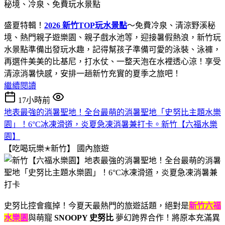
盛夏特輯！
2026 新竹TOP玩水景點
～免費冷泉、清涼野溪秘
境、熱門親子遊樂園、親子戲水池等，迎接暑假熱浪，新竹玩
水景點準備出發玩水趣，記得幫孩子準備可愛的泳裝、泳褲，
再選件美美的比基尼，打水仗、一整天泡在水裡透心涼！享受
清涼消暑快感，安排一趟新竹充實的夏季之旅吧！
繼續閱讀
17小時前
地表最強的消暑聖地！全台最萌的消暑聖地「史努比主題水樂
園」！6°C冰凍滑道，炎夏急凍消暑兼打卡。新竹【六福水樂
園】
【吃喝玩樂✭新竹】
國內旅遊
史努比控會瘋掉！今夏天最熱門的旅遊話題，絕對是
新竹六福
水樂園
與萌寵
SNOOPY 史努比
夢幻跨界合作！將原本充滿異