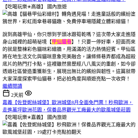
【吃喝玩樂✭高雄】
國內旅遊
說到高雄甲仙，你只想到芋頭冰跟筍乾嗎？這次帶大家走進隱
身山城裡的超萌祕境【
甲仙貓巷
】！只要一停好車，迎面而來
的就是整棟彩色貓咪彩繪牆，用滿滿的活力熱情迎賓。甲仙區
將在地生活文化與貓咪意象完美融合，讓條條巷弄都成為超殺
底片的熱門打卡點。這裡雖然曾歷經八八風災的重創，如今卻
透過社區營造重獲新生，展現出無比的繽紛與韌性。這篇就帶
大家深度探索甲仙貓巷，把必拍角度與順遊亮點一次收齊！
繼續閱讀
2天前
嘉義【佐登妮絲城堡】歐洲城堡8月全面免門票！秒飛歐洲，
走進萬坪歐洲花園，保養品界觀光工廠最大的歐風城堡莊園
【吃喝玩樂✭嘉義】
國內旅遊