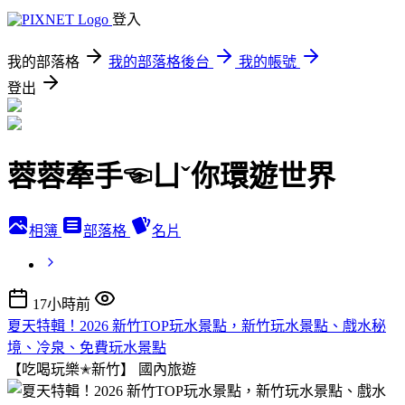
登入
我的部落格
我的部落格後台
我的帳號
登出
蓉蓉牽手☜ㄩˇ你環遊世界
相簿
部落格
名片
17小時前
夏天特輯！2026 新竹TOP玩水景點，新竹玩水景點、戲水秘
境、冷泉、免費玩水景點
【吃喝玩樂✭新竹】
國內旅遊