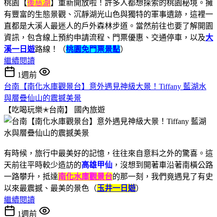
桃園【
後慈湖
】重新開放啦！許多人都想探索的桃園秘境。擁
有豐富的生態景觀、沉靜湖光山色與獨特的軍事遺跡，這裡一
直都是大溪人最迷人的戶外森林步道。當然前往也要了解開園
資訊，包含線上預約申請流程、門票優惠、交通停車，以及
大
溪一日遊
路線！（
桃園免門票景點
）
繼續閱讀
1週前
台南【南化水庫觀景台】意外遇見神級大景！Tiffany 藍湖水
與層疊仙山的震撼美景
【吃喝玩樂✭台南】
國內旅遊
有時候，旅行中最美好的記憶，往往來自意料之外的驚喜。這
天前往平時較少造訪的
高雄甲仙
，沒想到開著車沿著南橫公路
一路攀升，抵達
南化水庫觀景台
的那一刻，我們竟遇見了有史
以來最震撼、最美的景色（
玉井一日遊
）
繼續閱讀
1週前