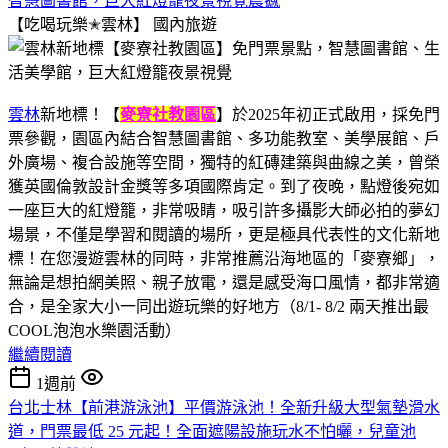
智慧圖書館，巨大紅燈籠夜景視覺震撼
【吃喝玩樂✭雲林】
國內旅遊
雲林
新地標！【
麥寮社教園區
】於2025年初正式啟用，採免門
票參觀，園區內結合智慧圖書館、多功能教室、美學展館、戶
外廣場、複合設施等空間，獨特的紅磚建築與曲線之美，曾榮
獲英國倫敦設計金獎等多項國際肯定。到了夜晚，點燈後宛如
一座巨大的紅燈籠，非常吸睛，吸引許多攝影大師必拍的夢幻
場景，不僅是學習和閱讀的場所，更是極具代表性的文化新地
標！在您漫遊雲林的同時，非常推薦沿海地區的「麥寮鄉」，
無論是想拍網美照、親子放電，還是感受海口風情，都非常適
合，是全家大小一同出遊玩樂的好地方（8/1- 8/2 兩天推出最
COOL泡泡水樂園活動）
繼續閱讀
1週前
台北士林【前港游泳池】平價游泳池！全新升級大型氣墊滑水
道，門票最低 25 元起！全面遮陽設施玩水不怕曬，兒童池