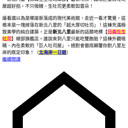
遠看還以為是哪座新落成的現代美術館，走近一看才驚覺，這
根本是一塊掉落在新北八里的「超大厚切吐司」！這棟充滿極
致美學的純白建築，正是
新北八里
最新的話題地標【
日森生生
吐司
】總部旗艦店。誰說來到八里只能吃雙胞胎？這棟外觀吸
睛、內在柔軟的「巨人吐司屋」，絕對會徹底顛覆你對八里左
岸的既定印象！（
北海岸一日遊
）
繼續閱讀