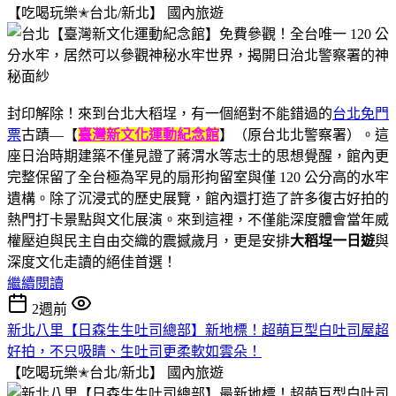
【吃喝玩樂✭台北/新北】
國內旅遊
封印解除！來到台北大稻埕，有一個絕對不能錯過的
台北免門
票
古蹟—【
臺灣新文化運動紀念館
】（原台北北警察署）。這
座日治時期建築不僅見證了蔣渭水等志士的思想覺醒，館內更
完整保留了全台極為罕見的扇形拘留室與僅 120 公分高的水牢
遺構。除了沉浸式的歷史展覽，館內還打造了許多復古好拍的
熱門打卡景點與文化展演。來到這裡，不僅能深度體會當年威
權壓迫與民主自由交織的震撼歲月，更是安排
大稻埕一日遊
與
深度文化走讀的絕佳首選！
繼續閱讀
2週前
新北八里【日森生生吐司總部】新地標！超萌巨型白吐司屋超
好拍，不只吸睛、生吐司更柔軟如雲朵！
【吃喝玩樂✭台北/新北】
國內旅遊