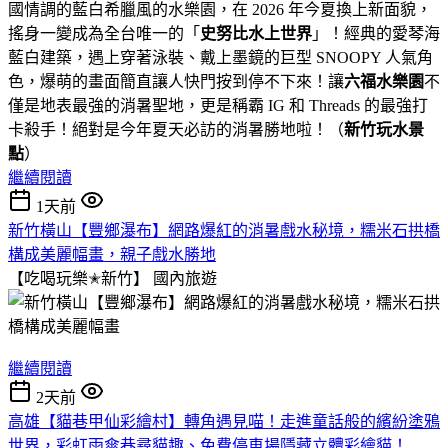
國情調的藍白希臘風的水樂園，在 2026 年今夏換上新面貌，
搖身一變成為全台唯一的「
史努比水上世界
」！經典的愛琴海
藍白建築，遇上穿著泳裝、戴上墨鏡的巨型 SNOOPY 人氣角
色，爆萌的畫面簡直讓人快門按到停不下來！讓
六福水樂園
不
僅是地表最強的消暑聖地，更是稱霸 IG 和 Threads 的最強打
卡殺手！絕對是今年夏天必訪的消暑勝地啦！（
新竹玩水景
點
）
繼續閱讀
1天前
新竹橫山【豐鄉瀑布】網路爆紅的消暑戲水秘境，糯米石拱橋
構成美麗幅畫，親子戲水勝地
【吃喝玩樂✭新竹】
國內旅遊
繼續閱讀
2天前
高雄【貓巷甲仙彩繪村】轉角遇見喵！走進童話般的繽紛塗鴉
世界，彩虹雨傘巷尋貓趣、免費停車場隱藏立體彩繪貓！