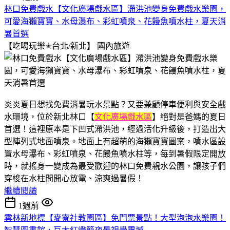
林口免費戲水【文化廣場戲水區】滯洪池變身免費戲水樂園，
可愛海獺寶寶、水母瀑布、彩虹噴泉、花饅魚噴水柱，夏天消
暑首選
【吃喝玩樂✭台北/新北】
國內旅遊
炎炎夏日想找免費消暑玩水景點？又要兼顧停車便利與安全戲
水環境，位於新北林口【
文化廣場戲水區
】絕對是爸媽的夏日
首選！這裡原本是下凹式滯洪池，經過活化升級後，打造出大
型陣列式地面噴泉。地面上有超萌的海獺寶寶圖案，噴水區設
置水母瀑布、彩虹噴泉、花饅魚噴水柱等，每到暑假限定開放
時，就搖身一變成為最受歡迎的林口免費親水公園，讓孩子們
穿梭在水柱間開心放電、涼爽過暑假！
繼續閱讀
1週前
雲林新地標【麥寮社教園區】免門票景點！大型泡泡水樂園！