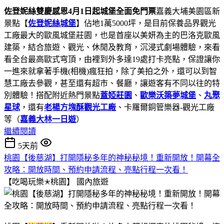
佐登妮絲雙慶感恩4月1日起城堡全面免門票
嘉義大埔美園區新
景點【
佐登妮絲城堡
】佔地1萬5000坪，是目前保養品界觀光
工廠最大的歐風城堡莊園，也是首座以美妍為主的巴洛克歐風
建築，結合旅遊、觀光、休閒及教育，沉浸式劇場體驗，來看
看全台最高歐式穹頂，由裡到外多達19處打卡亮點，保證讓你
一進來就拿著手機(相機)瘋狂拍，除了美拍之外，還可以到智
慧工廠去參觀，甚至還有超市、餐廳，讓遊客有不同以往的特
別體驗！搭配附近熱門景點
蓋婭莊園
、
歐樂沃築夢城堡
、
丸聚
星球
，還有
老楊方塊酥觀光工廠
、卡羅爾銅管樂器-觀光工廠
等（
嘉義大林一日遊
）
繼續閱讀
5天前
桃園【後慈湖】打開隱秘多年的神秘秘境！重新開放！開幕全
攻略：開放時間、預約申請流程、亮點行程一次看！
【吃喝玩樂✭桃園】
國內旅遊