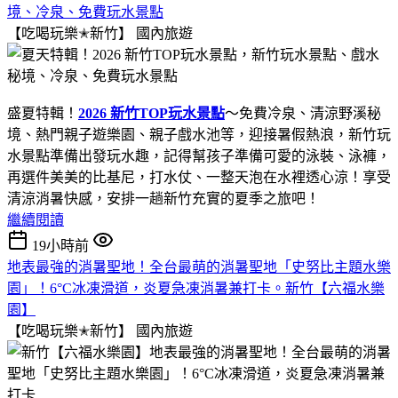
境、冷泉、免費玩水景點
【吃喝玩樂✭新竹】
國內旅遊
盛夏特輯！
2026 新竹TOP玩水景點
～免費冷泉、清涼野溪秘
境、熱門親子遊樂園、親子戲水池等，迎接暑假熱浪，新竹玩
水景點準備出發玩水趣，記得幫孩子準備可愛的泳裝、泳褲，
再選件美美的比基尼，打水仗、一整天泡在水裡透心涼！享受
清涼消暑快感，安排一趟新竹充實的夏季之旅吧！
繼續閱讀
19小時前
地表最強的消暑聖地！全台最萌的消暑聖地「史努比主題水樂
園」！6°C冰凍滑道，炎夏急凍消暑兼打卡。新竹【六福水樂
園】
【吃喝玩樂✭新竹】
國內旅遊