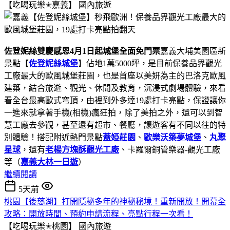
【吃喝玩樂✭嘉義】
國內旅遊
佐登妮絲雙慶感恩4月1日起城堡全面免門票
嘉義大埔美園區新
景點【
佐登妮絲城堡
】佔地1萬5000坪，是目前保養品界觀光
工廠最大的歐風城堡莊園，也是首座以美妍為主的巴洛克歐風
建築，結合旅遊、觀光、休閒及教育，沉浸式劇場體驗，來看
看全台最高歐式穹頂，由裡到外多達19處打卡亮點，保證讓你
一進來就拿著手機(相機)瘋狂拍，除了美拍之外，還可以到智
慧工廠去參觀，甚至還有超市、餐廳，讓遊客有不同以往的特
別體驗！搭配附近熱門景點
蓋婭莊園
、
歐樂沃築夢城堡
、
丸聚
星球
，還有
老楊方塊酥觀光工廠
、卡羅爾銅管樂器-觀光工廠
等（
嘉義大林一日遊
）
繼續閱讀
5天前
桃園【後慈湖】打開隱秘多年的神秘秘境！重新開放！開幕全
攻略：開放時間、預約申請流程、亮點行程一次看！
【吃喝玩樂✭桃園】
國內旅遊