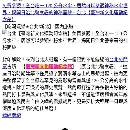
免費參觀！全台唯一 120 公分水牢，居然可以參觀神秘水牢世
界，揭開日治北警察署的神秘面紗。台北【臺灣新文化運動紀
念館】
【吃喝玩樂✭台北/新北】
國內旅遊
封印解除！來到台北大稻埕，有一個絕對不能錯過的
台北免門
票
古蹟—【
臺灣新文化運動紀念館
】（原台北北警察署）。這
座日治時期建築不僅見證了蔣渭水等志士的思想覺醒，館內更
完整保留了全台極為罕見的扇形拘留室與僅 120 公分高的水牢
遺構。除了沉浸式的歷史展覽，館內還打造了許多復古好拍的
熱門打卡景點與文化展演。來到這裡，不僅能深度體會當年威
權壓迫與民主自由交織的震撼歲月，更是安排
大稻埕一日遊
與
深度文化走讀的絕佳首選！
繼續閱讀