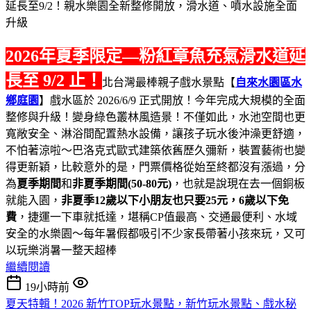
2026年夏季限定—粉紅章魚充氣滑水道延
長至 9/2 止！
北台灣最棒親子戲水景點【
自來水園區水
鄉庭園
】戲水區於 2026/6/9 正式開放！今年完成大規模的全面
整修與升級！變身綠色叢林風造景！不僅如此，水池空間也更
寬敞安全、淋浴間配置熱水設備，讓孩子玩水後沖澡更舒適，
不怕著涼啦～巴洛克式歐式建築依舊歷久彌新，裝置藝術也變
得更新穎，比較意外的是，門票價格從始至終都沒有漲過，分
為
夏季期間
和
非夏季期間(50-80元)
，也就是說現在去一個銅板
就能入園，
非夏季12歲以下小朋友也只要25元，6歲以下免
費
，捷運一下車就抵達，堪稱CP值最高、交通最便利、水域
安全的水樂園～每年暑假都吸引不少家長帶著小孩來玩，又可
以玩樂消暑一整天超棒
繼續閱讀
19小時前
夏天特輯！2026 新竹TOP玩水景點，新竹玩水景點、戲水秘