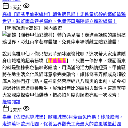
2天前
高雄【貓巷甲仙彩繪村】轉角遇見喵！走進童話般的繽紛塗鴉
世界，彩虹雨傘巷尋貓趣、免費停車場隱藏立體彩繪貓！
【吃喝玩樂✭高雄】
國內旅遊
說到高雄甲仙，你只想到芋頭冰跟筍乾嗎？這次帶大家走進隱
身山城裡的超萌祕境【
甲仙貓巷
】！只要一停好車，迎面而來
的就是整棟彩色貓咪彩繪牆，用滿滿的活力熱情迎賓。甲仙區
將在地生活文化與貓咪意象完美融合，讓條條巷弄都成為超殺
底片的熱門打卡點。這裡雖然曾歷經八八風災的重創，如今卻
透過社區營造重獲新生，展現出無比的繽紛與韌性。這篇就帶
大家深度探索甲仙貓巷，把必拍角度與順遊亮點一次收齊！
繼續閱讀
2天前
嘉義【佐登妮絲城堡】歐洲城堡8月全面免門票！秒飛歐洲，
走進萬坪歐洲花園，保養品界觀光工廠最大的歐風城堡莊園