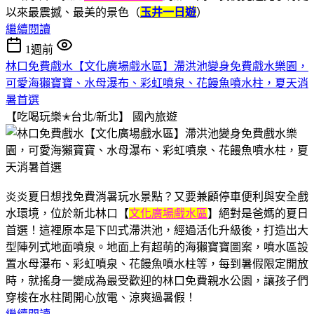
以來最震撼、最美的景色（
玉井一日遊
）
繼續閱讀
1週前
林口免費戲水【文化廣場戲水區】滯洪池變身免費戲水樂園，
可愛海獺寶寶、水母瀑布、彩虹噴泉、花饅魚噴水柱，夏天消
暑首選
【吃喝玩樂✭台北/新北】
國內旅遊
炎炎夏日想找免費消暑玩水景點？又要兼顧停車便利與安全戲
水環境，位於新北林口【
文化廣場戲水區
】絕對是爸媽的夏日
首選！這裡原本是下凹式滯洪池，經過活化升級後，打造出大
型陣列式地面噴泉。地面上有超萌的海獺寶寶圖案，噴水區設
置水母瀑布、彩虹噴泉、花饅魚噴水柱等，每到暑假限定開放
時，就搖身一變成為最受歡迎的林口免費親水公園，讓孩子們
穿梭在水柱間開心放電、涼爽過暑假！