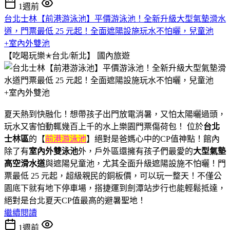
1週前
台北士林【前港游泳池】平價游泳池！全新升級大型氣墊滑水
道，門票最低 25 元起！全面遮陽設施玩水不怕曬，兒童池
+室內外雙池
【吃喝玩樂✭台北/新北】
國內旅遊
夏天熱到快融化！想帶孩子出門放電消暑，又怕太陽曬過頭，
玩水又害怕動輒幾百上千的水上樂園門票傷荷包！ 位於
台北
士林區
的【
前港游泳池
】絕對是爸媽心中的CP值神點！館內
除了有
室內外雙泳池
外，戶外區還擁有孩子們最愛的
大型氣墊
高空滑水道
與遮陽兒童池，尤其全面升級遮陽設施不怕曬！門
票最低 25 元起，超級親民的銅板價，可以玩一整天！不僅公
園底下就有地下停車場，搭捷運到劍潭站步行也能輕鬆抵達，
絕對是台北夏天CP值最高的避暑聖地！
繼續閱讀
1週前