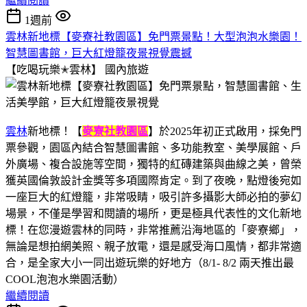
繼續閱讀
1週前
雲林新地標【麥寮社教園區】免門票景點！大型泡泡水樂園！
智慧圖書館，巨大紅燈籠夜景視覺震撼
【吃喝玩樂✭雲林】
國內旅遊
雲林
新地標！【
麥寮社教園區
】於2025年初正式啟用，採免門
票參觀，園區內結合智慧圖書館、多功能教室、美學展館、戶
外廣場、複合設施等空間，獨特的紅磚建築與曲線之美，曾榮
獲英國倫敦設計金獎等多項國際肯定。到了夜晚，點燈後宛如
一座巨大的紅燈籠，非常吸睛，吸引許多攝影大師必拍的夢幻
場景，不僅是學習和閱讀的場所，更是極具代表性的文化新地
標！在您漫遊雲林的同時，非常推薦沿海地區的「麥寮鄉」，
無論是想拍網美照、親子放電，還是感受海口風情，都非常適
合，是全家大小一同出遊玩樂的好地方（8/1- 8/2 兩天推出最
COOL泡泡水樂園活動）
繼續閱讀