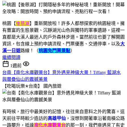
桃園【
後慈湖
】重新開放啦！許多人都想探索的桃園秘境。擁
有豐富的生態景觀、沉靜湖光山色與獨特的軍事遺跡，這裡一
直都是大溪人最迷人的戶外森林步道。當然前往也要了解開園
資訊，包含線上預約申請流程、門票優惠、交通停車，以及
大
溪一日遊
路線！（
桃園免門票景點
）
繼續閱讀
1週前
台南【南化水庫觀景台】意外遇見神級大景！Tiffany 藍湖水
與層疊仙山的震撼美景
【吃喝玩樂✭台南】
國內旅遊
有時候，旅行中最美好的記憶，往往來自意料之外的驚喜。這
天前往平時較少造訪的
高雄甲仙
，沒想到開著車沿著南橫公路
一路攀升，抵達
南化水庫觀景台
的那一刻，我們竟遇見了有史