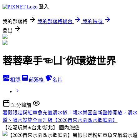
登入
我的部落格
我的部落格後台
我的帳號
登出
蓉蓉牽手☜ㄩˇ你環遊世界
相簿
部落格
名片
31分鐘前
暑假限定粉紅章魚充氣滑水道！親水樂園全新整修開放，滑水
道、噴水設施全面升級【2026自來水園區水鄉庭園】
【吃喝玩樂✭台北/新北】
國內旅遊