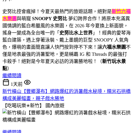
史努比控會瘋掉！今夏天最熱門的旅遊話題，絕對是
新竹六福
水樂園
與萌寵
SNOOPY 史努比
夢幻跨界合作！將原本充滿異
國情調的藍白希臘風的水樂園，在 2026 年今夏換上新面貌，
搖身一變成為全台唯一的「
史努比水上世界
」！經典的愛琴海
藍白建築，遇上穿著泳裝、戴上墨鏡的巨型 SNOOPY 人氣角
色，爆萌的畫面簡直讓人快門按到停不下來！讓
六福水樂園
不
僅是地表最強的消暑聖地，更是稱霸 IG 和 Threads 的最強打
卡殺手！絕對是今年夏天必訪的消暑勝地啦！（
新竹玩水景
點
）
繼續閱讀
1天前
新竹橫山【豐鄉瀑布】網路爆紅的消暑戲水秘境，糯米石拱橋
構成美麗幅畫，親子戲水勝地
【吃喝玩樂✭新竹】
國內旅遊
繼續閱讀