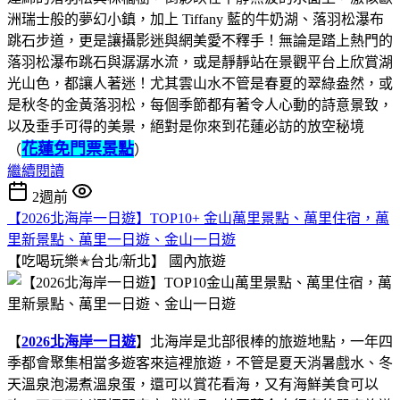
洲瑞士般的夢幻小鎮，加上 Tiffany 藍的牛奶湖、落羽松瀑布
跳石步道，更是讓攝影迷與網美愛不釋手！無論是踏上熱門的
落羽松瀑布跳石與潺潺水流，或是靜靜站在景觀平台上欣賞湖
光山色，都讓人著迷！尤其雲山水不管是春夏的翠綠盎然，或
是秋冬的金黃落羽松，每個季節都有著令人心動的詩意景致，
以及垂手可得的美景，絕對是你來到花蓮必訪的放空秘境
花蓮免門票景點
（
）
繼續閱讀
2週前
【2026北海岸一日遊】TOP10+ 金山萬里景點、萬里住宿，萬
里新景點、萬里一日遊、金山一日遊
【吃喝玩樂✭台北/新北】
國內旅遊
【
2026北海岸一日遊
】北海岸是北部很棒的旅遊地點，一年四
季都會聚集相當多遊客來這裡旅遊，不管是夏天消暑戲水、冬
天溫泉泡湯煮溫泉蛋，還可以賞花看海，又有海鮮美食可以