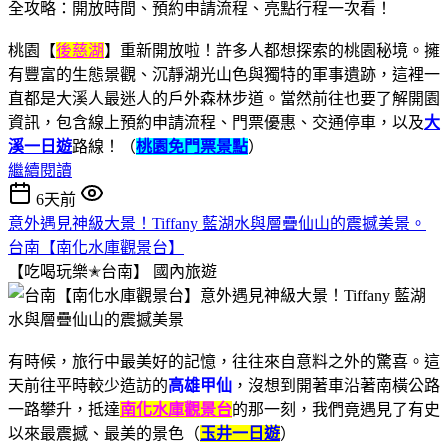
桃園【
後慈湖
】重新開放啦！許多人都想探索的桃園秘境。擁
有豐富的生態景觀、沉靜湖光山色與獨特的軍事遺跡，這裡一
直都是大溪人最迷人的戶外森林步道。當然前往也要了解開園
資訊，包含線上預約申請流程、門票優惠、交通停車，以及
大
溪一日遊
路線！（
桃園免門票景點
）
繼續閱讀
6天前
意外遇見神級大景！Tiffany 藍湖水與層疊仙山的震撼美景。
台南【南化水庫觀景台】
【吃喝玩樂✭台南】
國內旅遊
有時候，旅行中最美好的記憶，往往來自意料之外的驚喜。這
天前往平時較少造訪的
高雄甲仙
，沒想到開著車沿著南橫公路
一路攀升，抵達
南化水庫觀景台
的那一刻，我們竟遇見了有史
以來最震撼、最美的景色（
玉井一日遊
）