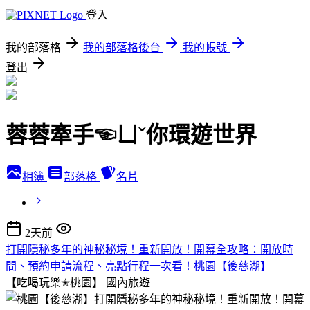
登入
我的部落格
我的部落格後台
我的帳號
登出
蓉蓉牽手☜ㄩˇ你環遊世界
相簿
部落格
名片
2天前
打開隱秘多年的神秘秘境！重新開放！開幕全攻略：開放時
間、預約申請流程、亮點行程一次看！桃園【後慈湖】
【吃喝玩樂✭桃園】
國內旅遊