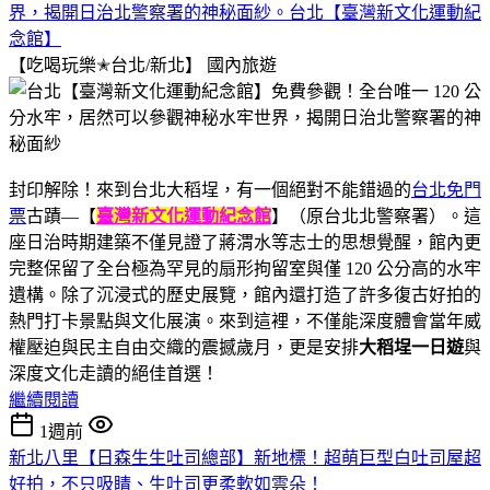
界，揭開日治北警察署的神秘面紗。台北【臺灣新文化運動紀
念館】
【吃喝玩樂✭台北/新北】
國內旅遊
封印解除！來到台北大稻埕，有一個絕對不能錯過的
台北免門
票
古蹟—【
臺灣新文化運動紀念館
】（原台北北警察署）。這
座日治時期建築不僅見證了蔣渭水等志士的思想覺醒，館內更
完整保留了全台極為罕見的扇形拘留室與僅 120 公分高的水牢
遺構。除了沉浸式的歷史展覽，館內還打造了許多復古好拍的
熱門打卡景點與文化展演。來到這裡，不僅能深度體會當年威
權壓迫與民主自由交織的震撼歲月，更是安排
大稻埕一日遊
與
深度文化走讀的絕佳首選！
繼續閱讀
1週前
新北八里【日森生生吐司總部】新地標！超萌巨型白吐司屋超
好拍，不只吸睛、生吐司更柔軟如雲朵！