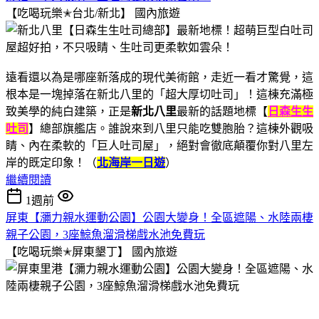
【吃喝玩樂✭台北/新北】
國內旅遊
遠看還以為是哪座新落成的現代美術館，走近一看才驚覺，這
根本是一塊掉落在新北八里的「超大厚切吐司」！這棟充滿極
致美學的純白建築，正是
新北八里
最新的話題地標【
日森生生
吐司
】總部旗艦店。誰說來到八里只能吃雙胞胎？這棟外觀吸
睛、內在柔軟的「巨人吐司屋」，絕對會徹底顛覆你對八里左
岸的既定印象！（
北海岸一日遊
）
繼續閱讀
1週前
屏東【瀰力親水運動公園】公園大變身！全區遮陽、水陸兩棲
親子公園，3座鯨魚溜滑梯戲水池免費玩
【吃喝玩樂✭屏東墾丁】
國內旅遊