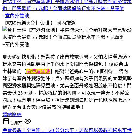
台北士林【前港游泳池】平價游泳池！全新升級大型氣墊滑水
道，門票最低 25 元起！全面遮陽設施玩水不怕曬，兒童池
+室內外雙池
【吃喝玩樂✭台北/新北】
國內旅遊
夏天熱到快融化！想帶孩子出門放電消暑，又怕太陽曬過頭，
玩水又害怕動輒幾百上千的水上樂園門票傷荷包！ 位於
台北
士林區
的【
前港游泳池
】絕對是爸媽心中的CP值神點！館內
除了有
室內外雙泳池
外，戶外區還擁有孩子們最愛的
大型氣墊
高空滑水道
與遮陽兒童池，尤其全面升級遮陽設施不怕曬！門
票最低 25 元起，超級親民的銅板價，可以玩一整天！不僅公
園底下就有地下停車場，搭捷運到劍潭站步行也能輕鬆抵達，
絕對是台北夏天CP值最高的避暑聖地！
繼續閱讀
1週前
免費參觀！全台唯一 120 公分水牢，居然可以參觀神秘水牢世