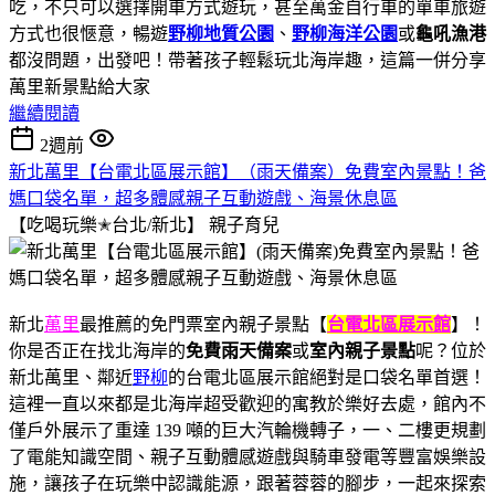
吃，不只可以選擇開車方式遊玩，甚至萬金自行車的單車旅遊
方式也很愜意，暢遊
野柳地質公園
、
野柳海洋公園
或
龜吼漁港
都沒問題，出發吧！帶著孩子輕鬆玩北海岸趣，這篇一併分享
萬里新景點給大家
繼續閱讀
2週前
新北萬里【台電北區展示館】（雨天備案）免費室內景點！爸
媽口袋名單，超多體感親子互動遊戲、海景休息區
【吃喝玩樂✭台北/新北】
親子育兒
新北
萬里
最推薦的免門票室內親子景點【
台電北區展示館
】！
你是否正在找北海岸的
免費雨天備案
或
室內親子景點
呢？位於
新北萬里、鄰近
野柳
的台電北區展示館絕對是口袋名單首選！
這裡一直以來都是北海岸超受歡迎的寓教於樂好去處，館內不
僅戶外展示了重達 139 噸的巨大汽輪機轉子，一、二樓更規劃
了電能知識空間、親子互動體感遊戲與騎車發電等豐富娛樂設
施，讓孩子在玩樂中認識能源，跟著蓉蓉的腳步，一起來探索