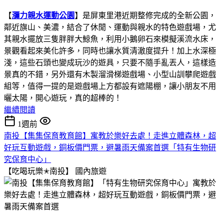
【
瀰力親水運動公園
】是屏東里港近期整修完成的全新公園，
鄰近旗山、美濃，結合了休閒、運動與親水的特色遊戲場，尤
其親水擺放三隻胖胖大鯨魚，利用小鵝卵石來模擬溪流水床，
景觀看起來美化許多，同時也讓水質清澈度提升！加上水深極
淺，這些石頭也變成玩沙的遊具，只要不隨手亂丟人，這樣造
景真的不錯，另外還有木製溜滑梯遊戲場、小型山訓攀爬遊戲
組等，值得一提的是遊戲場上方都設有遮陽棚，讓小朋友不用
曬太陽，開心遊玩，真的超棒的！
繼續閱讀
1週前
南投【集集保育教育館】寓教於樂好去處！走進立體森林，超
好玩互動遊戲，銅板價門票，避暑雨天備案首選「特有生物研
究保育中心」
【吃喝玩樂✭南投】
國內旅遊