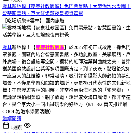
雲林新地標【麥寮社教園區】免門票景點！大型泡泡水樂園！
智慧圖書館，巨大紅燈籠夜景視覺震撼
【吃喝玩樂✭雲林】
國內旅遊
雲林
新地標！【
麥寮社教園區
】於2025年初正式啟用，採免門
票參觀，園區內結合智慧圖書館、多功能教室、美學展館、戶
外廣場、複合設施等空間，獨特的紅磚建築與曲線之美，曾榮
獲英國倫敦設計金獎等多項國際肯定。到了夜晚，點燈後宛如
一座巨大的紅燈籠，非常吸睛，吸引許多攝影大師必拍的夢幻
場景，不僅是學習和閱讀的場所，更是極具代表性的文化新地
標！在您漫遊雲林的同時，非常推薦沿海地區的「麥寮鄉」，
無論是想拍網美照、親子放電，還是感受海口風情，都非常適
合，是全家大小一同出遊玩樂的好地方（8/1- 8/2 兩天推出最
COOL泡泡水樂園活動）
繼續閱讀
1週前