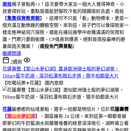
南投
親子景點再+1！這次要帶大家去一個大人覺得神奇、小
孩覺得好玩，重點是還能舒服吹冷氣的隱藏版好去處。南投
【
集集保育教育館
】，這裡可不只能「看」動物標本，更是一
個充滿互動樂趣的體驗空間。來到這，孩子們可以像探險家一
樣走進神祕洞穴探險，還能在邊玩邊學中收穫滿滿的保育知
識。門票只要銅板價、CP值高到爆表，絕對是南投最棒的避
暑與雨天備案！（
南投免門票景點
）
繼續閱讀
2週前
花蓮壽豐【雲山水夢幻湖】置身歐洲瑞士般的夢幻湖景，
Tiffany藍牛奶湖、落羽松瀑布跳石步道，隨手拍都是大片
【吃喝玩樂✭花蓮】
國內旅遊
花蓮
最療癒的仙境景點，隨手一拍都是明信片！位於
花蓮壽豐
【
雲山水夢幻湖
】，園區擁有 24 公頃，來到這第一眼都會被
那夢幻的牛奶藍湖水與層層堆疊的綠意深深吸引，湖畔聳立著
連綿的落羽松與棕櫚樹，倒影映在平靜無波的水面上，激似歐