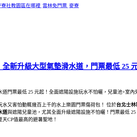
麥寮社教園區在哪裡
雲林免門票
麥寮
全新升級大型氣墊滑水道，門票最低 25 
玩水又害怕動輒幾百上千的水上樂園門票傷荷包！ 位於
台北士林
水道
與遮陽兒童池，尤其全面升級遮陽設施不怕曬！門票最低 2
天CP值最高的避暑聖地！