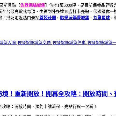
區新景點【
佐登妮絲城堡
】佔地1萬5000坪，是目前保養品界
全台最高歐式穹頂，由裡到外多達19處打卡亮點，保證讓你一進
驗！搭配附近熱門景點
蓋婭莊園
、
歐樂沃築夢城堡
、
丸聚星球
，
城堡入園
佐登妮絲城堡交通
佐登妮絲城堡停車
佐登妮絲城堡
秘境！重新開放！開幕全攻略：開放時間、