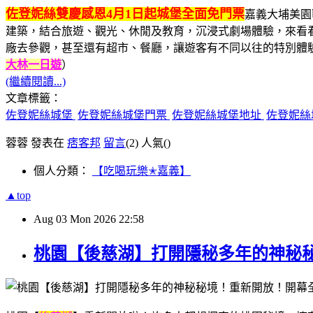
佐登妮絲雙慶感恩4月1日起城堡全面免門票
嘉義大埔美園
建築，結合旅遊、觀光、休閒及教育，沉浸式劇場體驗，來看看
廠去參觀，甚至還有超市、餐廳，讓遊客有不同以往的特別體
大林一日遊
）
(繼續閱讀...)
文章標籤：
佐登妮絲城堡
佐登妮絲城堡門票
佐登妮絲城堡地址
佐登妮絲
蓉蓉 發表在
痞客邦
留言
(2)
人氣(
)
個人分類：
【吃喝玩樂✭嘉義】
▲top
Aug
03
Mon
2026
22:58
桃園【後慈湖】打開隱秘多年的神秘