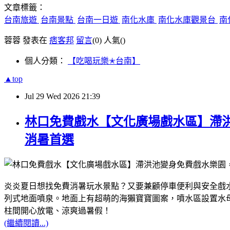
文章標籤：
台南旅遊
台南景點
台南一日遊
南化水庫
南化水庫觀景台
南
蓉蓉 發表在
痞客邦
留言
(0)
人氣(
)
個人分類：
【吃喝玩樂✭台南】
▲top
Jul
29
Wed
2026
21:39
林口免費戲水【文化廣場戲水區】滯
消暑首選
炎炎夏日想找免費消暑玩水景點？又要兼顧停車便利與安全戲
列式地面噴泉。地面上有超萌的海獺寶寶圖案，噴水區設置水
柱間開心放電、涼爽過暑假！
(繼續閱讀...)