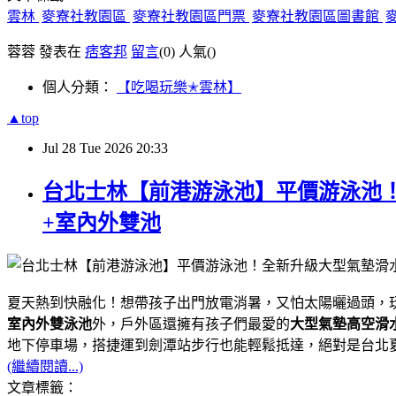
雲林
麥寮社教園區
麥寮社教園區門票
麥寮社教園區圖書館
蓉蓉 發表在
痞客邦
留言
(0)
人氣(
)
個人分類：
【吃喝玩樂✭雲林】
▲top
Jul
28
Tue
2026
20:33
台北士林【前港游泳池】平價游泳池！
+室內外雙池
夏天熱到快融化！想帶孩子出門放電消暑，又怕太陽曬過頭，
室內外雙泳池
外，戶外區還擁有孩子們最愛的
大型氣墊高空滑
地下停車場，搭捷運到劍潭站步行也能輕鬆抵達，絕對是台北夏
(繼續閱讀...)
文章標籤：