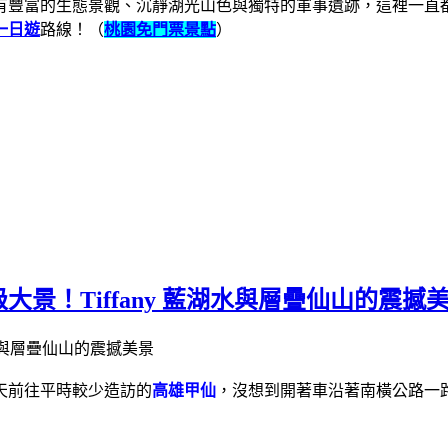
有豐富的生態景觀、沉靜湖光山色與獨特的軍事遺跡，這裡一直
一日遊
路線！（
桃園免門票景點
）
景！Tiffany 藍湖水與層疊仙山的震撼
天前往平時較少造訪的
高雄甲仙
，沒想到開著車沿著南橫公路一