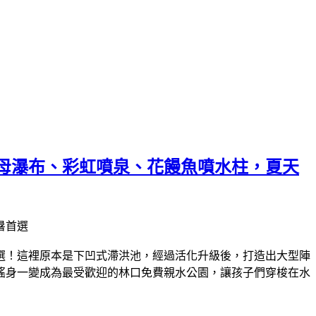
母瀑布、彩虹噴泉、花饅魚噴水柱，夏天
選！這裡原本是下凹式滯洪池，經過活化升級後，打造出大型陣
搖身一變成為最受歡迎的林口免費親水公園，讓孩子們穿梭在水