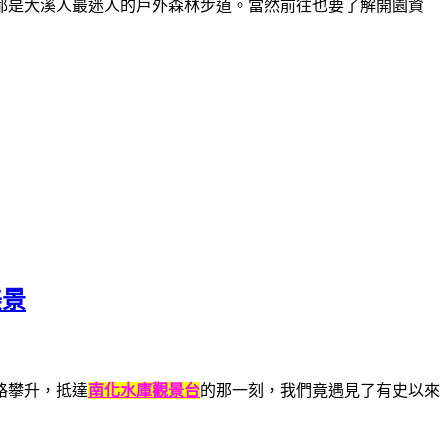
都是大溪人最迷人的戶外森林步道。當然前往也要了解開園資
美景
路攀升，抵達
南化水庫觀景台
的那一刻，我們竟遇見了有史以來