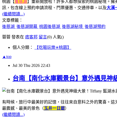
桃園【
後慈湖
】重新開放啦！許多人都想探索的桃園秘境。擁
訊，包含線上預約申請流程、門票優惠、交通停車，以及
大溪
(繼續閱讀...)
文章標籤：
後慈湖
後慈湖開幕
桃園後慈湖
後慈湖秘境
後慈湖預約
蓉蓉 發表在
痞客邦
留言
(0)
人氣(
)
個人分類：
【吃喝玩樂✭桃園】
▲top
Jul
30
Thu
2026
22:43
台南【南化水庫觀景台】意外遇見神級大
有時候，旅行中最美好的記憶，往往來自意料之外的驚喜。這
最震撼、最美的景色（
玉井一日遊
）
(繼續閱讀...)