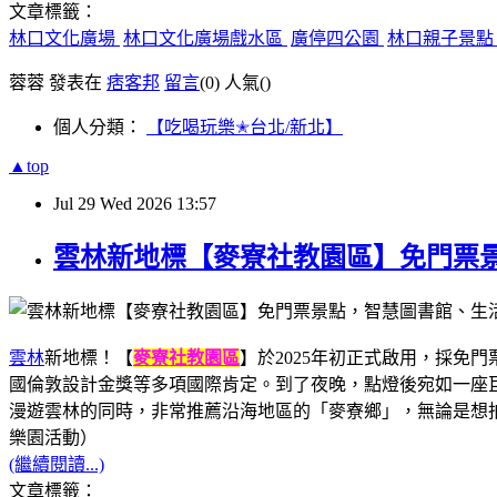
文章標籤：
林口文化廣場
林口文化廣場戲水區
廣停四公園
林口親子景
蓉蓉 發表在
痞客邦
留言
(0)
人氣(
)
個人分類：
【吃喝玩樂✭台北/新北】
▲top
Jul
29
Wed
2026
13:57
雲林新地標【麥寮社教園區】免門票
雲林
新地標！【
麥寮社教園區
】於2025年初正式啟用，採
國倫敦設計金獎等多項國際肯定。到了夜晚，點燈後宛如一座
漫遊雲林的同時，非常推薦沿海地區的「麥寮鄉」，無論是想拍網
樂園活動）
(繼續閱讀...)
文章標籤：