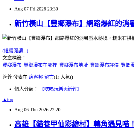
Aug
07
Fri
2026
23:30
新竹橫山【豐鄉瀑布】網路爆紅的消
(繼續閱讀...)
文章標籤：
豐鄉瀑布
豐鄉瀑布在哪裡
豐鄉瀑布地址
豐鄉瀑布評價
豐鄉
蓉蓉 發表在
痞客邦
留言
(1)
人氣(
)
個人分類：
【吃喝玩樂✭新竹】
▲top
Aug
06
Thu
2026
22:20
高雄【貓巷甲仙彩繪村】轉角遇見喵