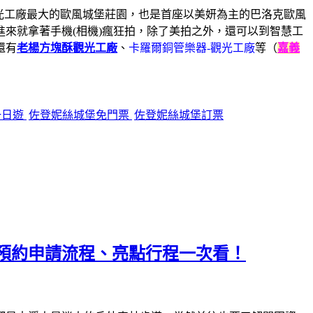
觀光工廠最大的歐風城堡莊園，也是首座以美妍為主的巴洛克歐風
來就拿著手機(相機)瘋狂拍，除了美拍之外，還可以到智慧工
還有
老楊方塊酥觀光工廠
、
卡羅爾銅管樂器-觀光工廠
等（
嘉義
一日遊
佐登妮絲城堡免門票
佐登妮絲城堡訂票
預約申請流程、亮點行程一次看！