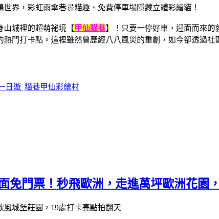
身山城裡的超萌祕境【
甲仙貓巷
】！只要一停好車，迎面而來的
的熱門打卡點。這裡雖然曾歷經八八風災的重創，如今卻透過社
一日遊
貓巷甲仙彩繪村
全面免門票！秒飛歐洲，走進萬坪歐洲花園