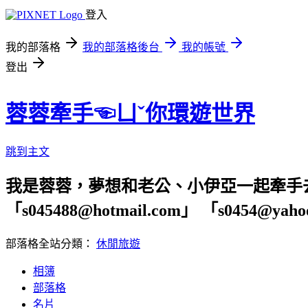
登入
我的部落格
我的部落格後台
我的帳號
登出
蓉蓉牽手☜ㄩˇ你環遊世界
跳到主文
我是蓉蓉，夢想和老公、小伊亞一起牽手
「s045488@hotmail.com」 「s04
部落格全站分類：
休閒旅遊
相簿
部落格
名片