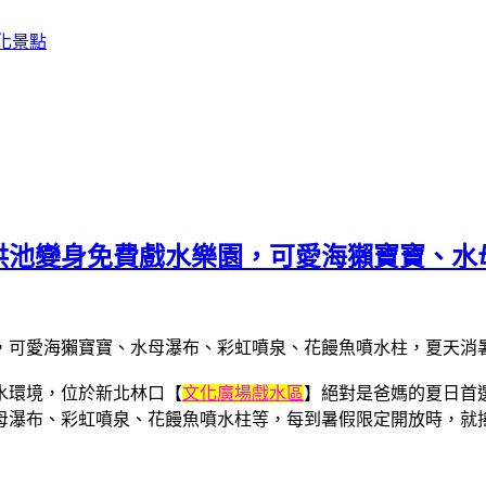
化景點
洪池變身免費戲水樂園，可愛海獺寶寶、水
水環境，位於新北林口【
文化廣場戲水區
】絕對是爸媽的夏日首
母瀑布、彩虹噴泉、花饅魚噴水柱等，每到暑假限定開放時，就