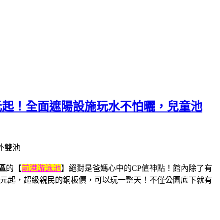
元起！全面遮陽設施玩水不怕曬，兒童池
區
的【
前港游泳池
】絕對是爸媽心中的CP值神點！館內除了有
5 元起，超級親民的銅板價，可以玩一整天！不僅公園底下就有