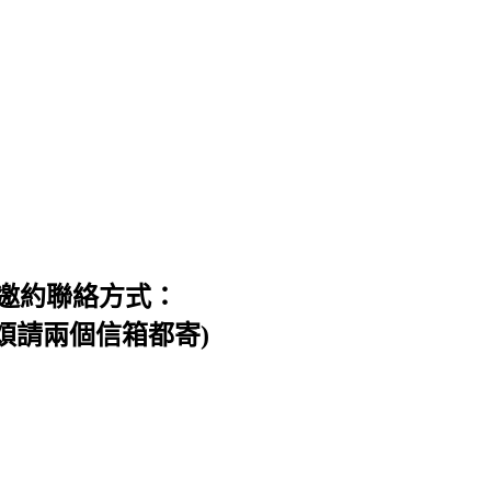
邀約聯絡方式：
信件，煩請兩個信箱都寄)