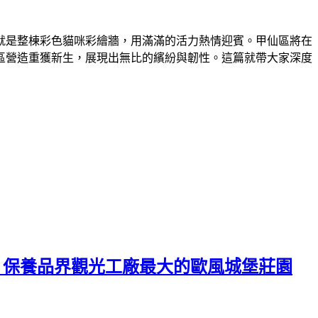
就是整棟彩色貓咪彩繪牆，用滿滿的活力熱情迎賓。甲仙區將在
區營造重獲新生，展現出無比的繽紛與韌性。這篇就帶大家深度
，保養品界觀光工廠最大的歐風城堡莊園