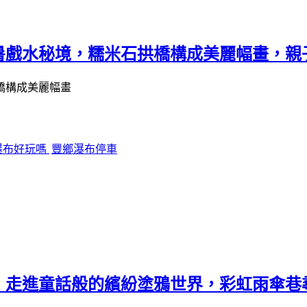
暑戲水秘境，糯米石拱橋構成美麗幅畫，親
瀑布好玩嗎
豐鄉瀑布停車
！走進童話般的繽紛塗鴉世界，彩虹雨傘巷