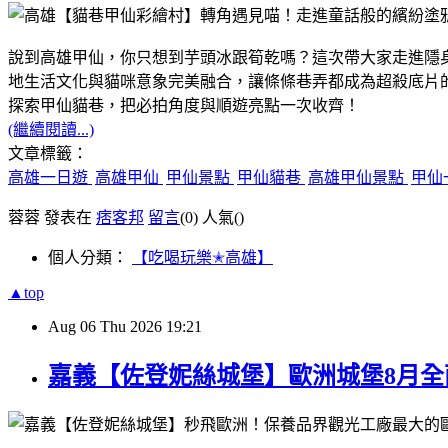
說到高雄甲仙，你只想到芋頭冰跟筍乾嗎？這次帶大家走進隱
地生活文化與貓咪意象完美融合，讓條條巷弄都成為超殺底片
探索甲仙貓巷，把必拍角度與順遊亮點一次收齊！
(繼續閱讀...)
文章標籤：
高雄一日遊
高雄甲仙
甲仙景點
甲仙貓巷
高雄甲仙景點
甲仙
蓉蓉 發表在
痞客邦
留言
(0)
人氣(
)
個人分類：
【吃喝玩樂✭高雄】
▲top
Aug
06
Thu
2026
19:21
嘉義【佐登妮絲城堡】歐洲城堡8月