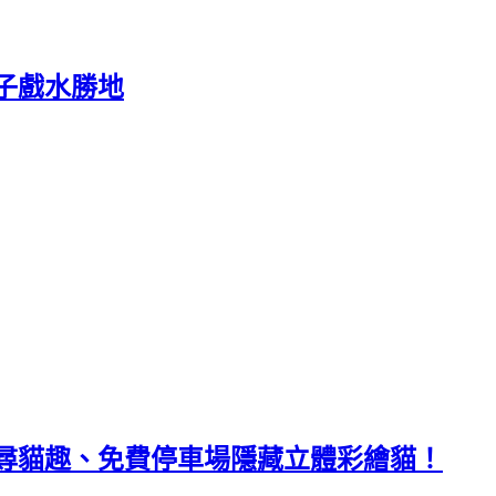
子戲水勝地
尋貓趣、免費停車場隱藏立體彩繪貓！