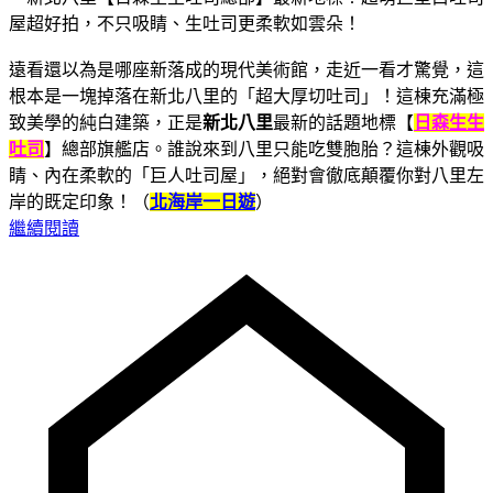
遠看還以為是哪座新落成的現代美術館，走近一看才驚覺，這
根本是一塊掉落在新北八里的「超大厚切吐司」！這棟充滿極
致美學的純白建築，正是
新北八里
最新的話題地標【
日森生生
吐司
】總部旗艦店。誰說來到八里只能吃雙胞胎？這棟外觀吸
睛、內在柔軟的「巨人吐司屋」，絕對會徹底顛覆你對八里左
岸的既定印象！（
北海岸一日遊
）
繼續閱讀