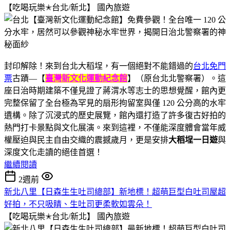
【吃喝玩樂✭台北/新北】
國內旅遊
封印解除！來到台北大稻埕，有一個絕對不能錯過的
台北免門
票
古蹟—【
臺灣新文化運動紀念館
】（原台北北警察署）。這
座日治時期建築不僅見證了蔣渭水等志士的思想覺醒，館內更
完整保留了全台極為罕見的扇形拘留室與僅 120 公分高的水牢
遺構。除了沉浸式的歷史展覽，館內還打造了許多復古好拍的
熱門打卡景點與文化展演。來到這裡，不僅能深度體會當年威
權壓迫與民主自由交織的震撼歲月，更是安排
大稻埕一日遊
與
深度文化走讀的絕佳首選！
繼續閱讀
2週前
新北八里【日森生生吐司總部】新地標！超萌巨型白吐司屋超
好拍，不只吸睛、生吐司更柔軟如雲朵！
【吃喝玩樂✭台北/新北】
國內旅遊