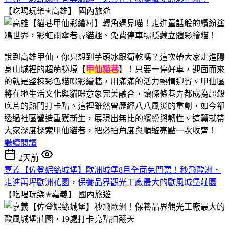
【吃喝玩樂✭高雄】
國內旅遊
說到高雄甲仙，你只想到芋頭冰跟筍乾嗎？這次帶大家走進隱
身山城裡的超萌祕境【
甲仙貓巷
】！只要一停好車，迎面而來
的就是整棟彩色貓咪彩繪牆，用滿滿的活力熱情迎賓。甲仙區
將在地生活文化與貓咪意象完美融合，讓條條巷弄都成為超殺
底片的熱門打卡點。這裡雖然曾歷經八八風災的重創，如今卻
透過社區營造重獲新生，展現出無比的繽紛與韌性。這篇就帶
大家深度探索甲仙貓巷，把必拍角度與順遊亮點一次收齊！
繼續閱讀
2天前
嘉義【佐登妮絲城堡】歐洲城堡8月全面免門票！秒飛歐洲，
走進萬坪歐洲花園，保養品界觀光工廠最大的歐風城堡莊園
【吃喝玩樂✭嘉義】
國內旅遊