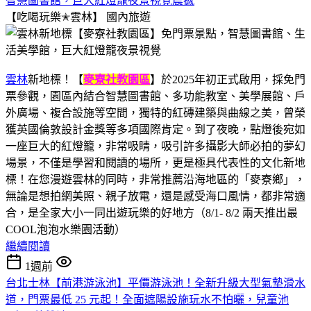
智慧圖書館，巨大紅燈籠夜景視覺震撼
【吃喝玩樂✭雲林】
國內旅遊
雲林
新地標！【
麥寮社教園區
】於2025年初正式啟用，採免門
票參觀，園區內結合智慧圖書館、多功能教室、美學展館、戶
外廣場、複合設施等空間，獨特的紅磚建築與曲線之美，曾榮
獲英國倫敦設計金獎等多項國際肯定。到了夜晚，點燈後宛如
一座巨大的紅燈籠，非常吸睛，吸引許多攝影大師必拍的夢幻
場景，不僅是學習和閱讀的場所，更是極具代表性的文化新地
標！在您漫遊雲林的同時，非常推薦沿海地區的「麥寮鄉」，
無論是想拍網美照、親子放電，還是感受海口風情，都非常適
合，是全家大小一同出遊玩樂的好地方（8/1- 8/2 兩天推出最
COOL泡泡水樂園活動）
繼續閱讀
1週前
台北士林【前港游泳池】平價游泳池！全新升級大型氣墊滑水
道，門票最低 25 元起！全面遮陽設施玩水不怕曬，兒童池