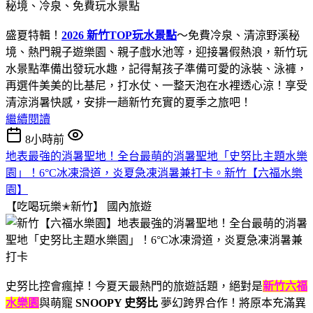
盛夏特輯！
2026 新竹TOP玩水景點
～免費冷泉、清涼野溪秘
境、熱門親子遊樂園、親子戲水池等，迎接暑假熱浪，新竹玩
水景點準備出發玩水趣，記得幫孩子準備可愛的泳裝、泳褲，
再選件美美的比基尼，打水仗、一整天泡在水裡透心涼！享受
清涼消暑快感，安排一趟新竹充實的夏季之旅吧！
繼續閱讀
8小時前
地表最強的消暑聖地！全台最萌的消暑聖地「史努比主題水樂
園」！6°C冰凍滑道，炎夏急凍消暑兼打卡。新竹【六福水樂
園】
【吃喝玩樂✭新竹】
國內旅遊
史努比控會瘋掉！今夏天最熱門的旅遊話題，絕對是
新竹六福
水樂園
與萌寵
SNOOPY 史努比
夢幻跨界合作！將原本充滿異