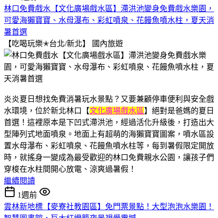
林口免費戲水【文化廣場戲水區】滯洪池變身免費戲水樂園，
可愛海獺寶寶、水母瀑布、彩虹噴泉、花饅魚噴水柱，夏天消
暑首選
【吃喝玩樂✭台北/新北】
國內旅遊
炎炎夏日想找免費消暑玩水景點？又要兼顧停車便利與安全戲
水環境，位於新北林口【
文化廣場戲水區
】絕對是爸媽的夏日
首選！這裡原本是下凹式滯洪池，經過活化升級後，打造出大
型陣列式地面噴泉。地面上有超萌的海獺寶寶圖案，噴水區設
置水母瀑布、彩虹噴泉、花饅魚噴水柱等，每到暑假限定開放
時，就搖身一變成為最受歡迎的林口免費親水公園，讓孩子們
穿梭在水柱間開心放電、涼爽過暑假！
繼續閱讀
1週前
雲林新地標【麥寮社教園區】免門票景點！大型泡泡水樂園！