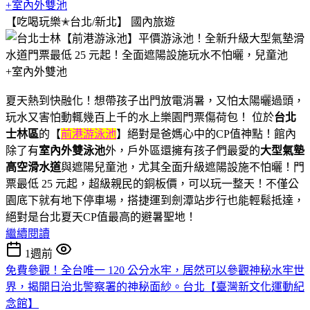
+室內外雙池
【吃喝玩樂✭台北/新北】
國內旅遊
夏天熱到快融化！想帶孩子出門放電消暑，又怕太陽曬過頭，
玩水又害怕動輒幾百上千的水上樂園門票傷荷包！ 位於
台北
士林區
的【
前港游泳池
】絕對是爸媽心中的CP值神點！館內
除了有
室內外雙泳池
外，戶外區還擁有孩子們最愛的
大型氣墊
高空滑水道
與遮陽兒童池，尤其全面升級遮陽設施不怕曬！門
票最低 25 元起，超級親民的銅板價，可以玩一整天！不僅公
園底下就有地下停車場，搭捷運到劍潭站步行也能輕鬆抵達，
絕對是台北夏天CP值最高的避暑聖地！
繼續閱讀
1週前
免費參觀！全台唯一 120 公分水牢，居然可以參觀神秘水牢世
界，揭開日治北警察署的神秘面紗。台北【臺灣新文化運動紀
念館】