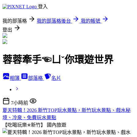
登入
我的部落格
我的部落格後台
我的帳號
登出
蓉蓉牽手☜ㄩˇ你環遊世界
相簿
部落格
名片
7小時前
夏天特輯！2026 新竹TOP玩水景點，新竹玩水景點、戲水秘
境、冷泉、免費玩水景點
【吃喝玩樂✭新竹】
國內旅遊