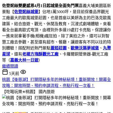
佐登妮絲雙慶感恩4月1日起城堡全面免門票
嘉義大埔美園區新
景點【
佐登妮絲城堡
】佔地1萬5000坪，是目前保養品界觀光
工廠最大的歐風城堡莊園，也是首座以美妍為主的巴洛克歐風
建築，結合旅遊、觀光、休閒及教育，沉浸式劇場體驗，來看
看全台最高歐式穹頂，由裡到外多達19處打卡亮點，保證讓你
一進來就拿著手機(相機)瘋狂拍，除了美拍之外，還可以到智
慧工廠去參觀，甚至還有超市、餐廳，讓遊客有不同以往的特
別體驗！搭配附近熱門景點
蓋婭莊園
、
歐樂沃築夢城堡
、
丸聚
星球
，還有
老楊方塊酥觀光工廠
、卡羅爾銅管樂器-觀光工廠
等（
嘉義大林一日遊
）
繼續閱讀
5天前
桃園【後慈湖】打開隱秘多年的神秘秘境！重新開放！開幕全
攻略：開放時間、預約申請流程、亮點行程一次看！
【吃喝玩樂✭桃園】
國內旅遊