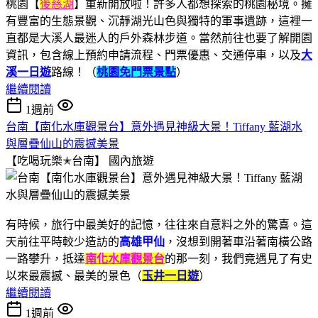
桃園【
後慈湖
】重新開放啦！許多人都想探索的桃園秘境。擁
有豐富的生態景觀、沉靜湖光山色與獨特的軍事遺跡，這裡一
直都是大溪人最迷人的戶外森林步道。當然前往也要了解開園
資訊，包含線上預約申請流程、門票優惠、交通停車，以及
大
溪一日遊
路線！（
桃園免門票景點
）
繼續閱讀
1週前
台南【南化水庫觀景台】意外遇見神級大景！Tiffany 藍湖水
與層疊仙山的震撼美景
【吃喝玩樂✭台南】
國內旅遊
有時候，旅行中最美好的記憶，往往來自意料之外的驚喜。這
天前往平時較少造訪的
高雄甲仙
，沒想到開著車沿著南橫公路
一路攀升，抵達
南化水庫觀景台
的那一刻，我們竟遇見了有史
以來最震撼、最美的景色（
玉井一日遊
）
繼續閱讀
1週前