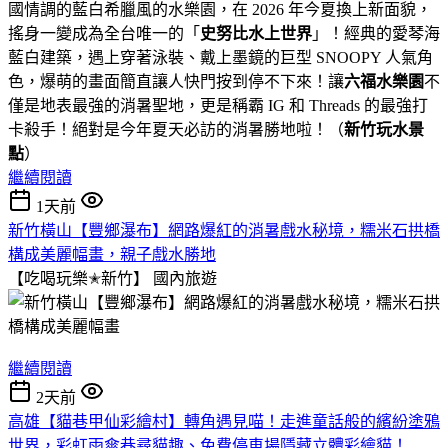
國情調的藍白希臘風的水樂園，在 2026 年今夏換上新面貌，
搖身一變成為全台唯一的「
史努比水上世界
」！經典的愛琴海
藍白建築，遇上穿著泳裝、戴上墨鏡的巨型 SNOOPY 人氣角
色，爆萌的畫面簡直讓人快門按到停不下來！讓
六福水樂園
不
僅是地表最強的消暑聖地，更是稱霸 IG 和 Threads 的最強打
卡殺手！絕對是今年夏天必訪的消暑勝地啦！（
新竹玩水景
點
）
繼續閱讀
1天前
新竹橫山【豐鄉瀑布】網路爆紅的消暑戲水秘境，糯米石拱橋
構成美麗幅畫，親子戲水勝地
【吃喝玩樂✭新竹】
國內旅遊
繼續閱讀
2天前
高雄【貓巷甲仙彩繪村】轉角遇見喵！走進童話般的繽紛塗鴉
世界，彩虹雨傘巷尋貓趣、免費停車場隱藏立體彩繪貓！