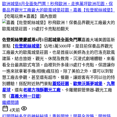
歐洲城堡8月全面免門票！秒飛歐洲，走進萬坪歐洲花園，保
養品界觀光工廠最大的歐風城堡莊園。嘉義【佐登妮絲城堡】
【吃喝玩樂✭嘉義】
國內旅遊
佐登妮絲雙慶感恩4月1日起城堡全面免門票
嘉義大埔美園區新
景點【
佐登妮絲城堡
】佔地1萬5000坪，是目前保養品界觀光
工廠最大的歐風城堡莊園，也是首座以美妍為主的巴洛克歐風
建築，結合旅遊、觀光、休閒及教育，沉浸式劇場體驗，來看
看全台最高歐式穹頂，由裡到外多達19處打卡亮點，保證讓你
一進來就拿著手機(相機)瘋狂拍，除了美拍之外，還可以到智
慧工廠去參觀，甚至還有超市、餐廳，讓遊客有不同以往的特
別體驗！搭配附近熱門景點
蓋婭莊園
、
歐樂沃築夢城堡
、
丸聚
星球
，還有
老楊方塊酥觀光工廠
、卡羅爾銅管樂器-觀光工廠
等（
嘉義大林一日遊
）
繼續閱讀
4天前
打開隱秘多年的神秘秘境！重新開放！開幕全攻略：開放時