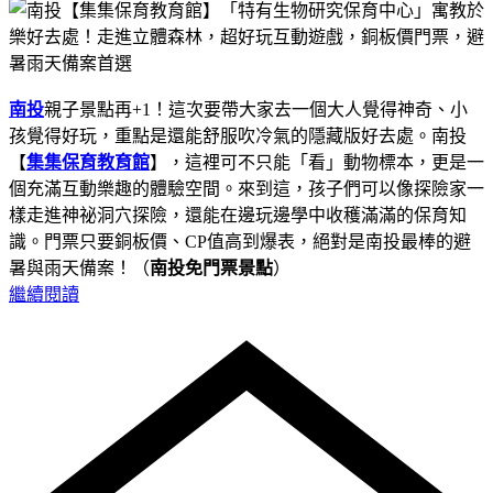
南投
親子景點再+1！這次要帶大家去一個大人覺得神奇、小
孩覺得好玩，重點是還能舒服吹冷氣的隱藏版好去處。南投
【
集集保育教育館
】，這裡可不只能「看」動物標本，更是一
個充滿互動樂趣的體驗空間。來到這，孩子們可以像探險家一
樣走進神祕洞穴探險，還能在邊玩邊學中收穫滿滿的保育知
識。門票只要銅板價、CP值高到爆表，絕對是南投最棒的避
暑與雨天備案！（
南投免門票景點
）
繼續閱讀