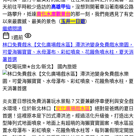
天前往平時較少造訪的
高雄甲仙
，沒想到開著車沿著南橫公路
一路攀升，抵達
南化水庫觀景台
的那一刻，我們竟遇見了有史
以來最震撼、最美的景色（
玉井一日遊
）
繼續閱讀
1週前
林口免費戲水【文化廣場戲水區】滯洪池變身免費戲水樂園，
可愛海獺寶寶、水母瀑布、彩虹噴泉、花饅魚噴水柱，夏天消
暑首選
【吃喝玩樂✭台北/新北】
國內旅遊
炎炎夏日想找免費消暑玩水景點？又要兼顧停車便利與安全戲
水環境，位於新北林口【
文化廣場戲水區
】絕對是爸媽的夏日
首選！這裡原本是下凹式滯洪池，經過活化升級後，打造出大
型陣列式地面噴泉。地面上有超萌的海獺寶寶圖案，噴水區設
置水母瀑布、彩虹噴泉、花饅魚噴水柱等，每到暑假限定開放