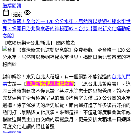
繼續閱讀
1週前
免費參觀！全台唯一 120 公分水牢，居然可以參觀神秘水牢世
界，揭開日治北警察署的神秘面紗。台北【臺灣新文化運動紀
念館】
【吃喝玩樂✭台北/新北】
國內旅遊
封印解除！來到台北大稻埕，有一個絕對不能錯過的
台北免門
票
古蹟—【
臺灣新文化運動紀念館
】（原台北北警察署）。這
座日治時期建築不僅見證了蔣渭水等志士的思想覺醒，館內更
完整保留了全台極為罕見的扇形拘留室與僅 120 公分高的水牢
遺構。除了沉浸式的歷史展覽，館內還打造了許多復古好拍的
熱門打卡景點與文化展演。來到這裡，不僅能深度體會當年威
權壓迫與民主自由交織的震撼歲月，更是安排
大稻埕一日遊
與
深度文化走讀的絕佳首選！