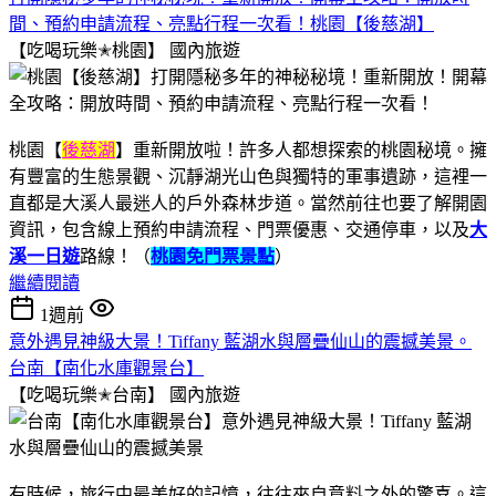
間、預約申請流程、亮點行程一次看！桃園【後慈湖】
【吃喝玩樂✭桃園】
國內旅遊
桃園【
後慈湖
】重新開放啦！許多人都想探索的桃園秘境。擁
有豐富的生態景觀、沉靜湖光山色與獨特的軍事遺跡，這裡一
直都是大溪人最迷人的戶外森林步道。當然前往也要了解開園
資訊，包含線上預約申請流程、門票優惠、交通停車，以及
大
溪一日遊
路線！（
桃園免門票景點
）
繼續閱讀
1週前
意外遇見神級大景！Tiffany 藍湖水與層疊仙山的震撼美景。
台南【南化水庫觀景台】
【吃喝玩樂✭台南】
國內旅遊
有時候，旅行中最美好的記憶，往往來自意料之外的驚喜。這