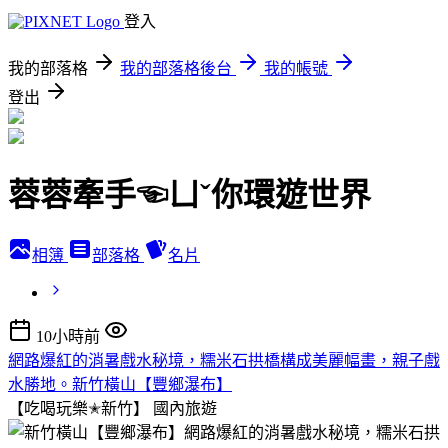
登入
我的部落格
我的部落格後台
我的帳號
登出
蓉蓉牽手☜ㄩˇ你環遊世界
相簿
部落格
名片
10小時前
網路爆紅的消暑戲水秘境，糯米石拱橋構成美麗幅畫，親子戲
水勝地。新竹橫山【豐鄉瀑布】
【吃喝玩樂✭新竹】
國內旅遊