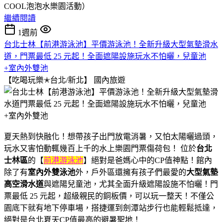
COOL泡泡水樂園活動）
繼續閱讀
1週前
台北士林【前港游泳池】平價游泳池！全新升級大型氣墊滑水
道，門票最低 25 元起！全面遮陽設施玩水不怕曬，兒童池
+室內外雙池
【吃喝玩樂✭台北/新北】
國內旅遊
夏天熱到快融化！想帶孩子出門放電消暑，又怕太陽曬過頭，
玩水又害怕動輒幾百上千的水上樂園門票傷荷包！ 位於
台北
士林區
的【
前港游泳池
】絕對是爸媽心中的CP值神點！館內
除了有
室內外雙泳池
外，戶外區還擁有孩子們最愛的
大型氣墊
高空滑水道
與遮陽兒童池，尤其全面升級遮陽設施不怕曬！門
票最低 25 元起，超級親民的銅板價，可以玩一整天！不僅公
園底下就有地下停車場，搭捷運到劍潭站步行也能輕鬆抵達，
絕對是台北夏天CP值最高的避暑聖地！