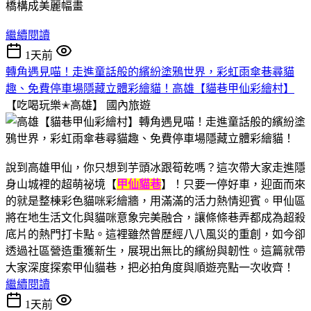
繼續閱讀
1天前
轉角遇見喵！走進童話般的繽紛塗鴉世界，彩虹雨傘巷尋貓
趣、免費停車場隱藏立體彩繪貓！高雄【貓巷甲仙彩繪村】
【吃喝玩樂✭高雄】
國內旅遊
說到高雄甲仙，你只想到芋頭冰跟筍乾嗎？這次帶大家走進隱
身山城裡的超萌祕境【
甲仙貓巷
】！只要一停好車，迎面而來
的就是整棟彩色貓咪彩繪牆，用滿滿的活力熱情迎賓。甲仙區
將在地生活文化與貓咪意象完美融合，讓條條巷弄都成為超殺
底片的熱門打卡點。這裡雖然曾歷經八八風災的重創，如今卻
透過社區營造重獲新生，展現出無比的繽紛與韌性。這篇就帶
大家深度探索甲仙貓巷，把必拍角度與順遊亮點一次收齊！
繼續閱讀
1天前