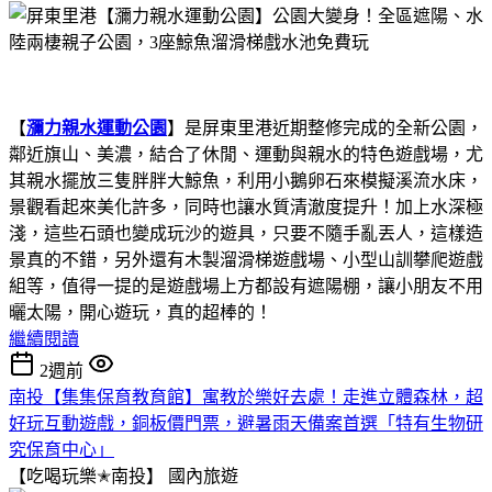
【
瀰力親水運動公園
】是屏東里港近期整修完成的全新公園，
鄰近旗山、美濃，結合了休閒、運動與親水的特色遊戲場，尤
其親水擺放三隻胖胖大鯨魚，利用小鵝卵石來模擬溪流水床，
景觀看起來美化許多，同時也讓水質清澈度提升！加上水深極
淺，這些石頭也變成玩沙的遊具，只要不隨手亂丟人，這樣造
景真的不錯，另外還有木製溜滑梯遊戲場、小型山訓攀爬遊戲
組等，值得一提的是遊戲場上方都設有遮陽棚，讓小朋友不用
曬太陽，開心遊玩，真的超棒的！
繼續閱讀
2週前
南投【集集保育教育館】寓教於樂好去處！走進立體森林，超
好玩互動遊戲，銅板價門票，避暑雨天備案首選「特有生物研
究保育中心」
【吃喝玩樂✭南投】
國內旅遊