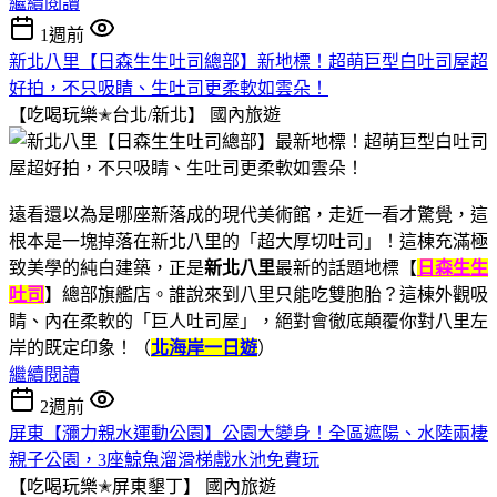
繼續閱讀
1週前
新北八里【日森生生吐司總部】新地標！超萌巨型白吐司屋超
好拍，不只吸睛、生吐司更柔軟如雲朵！
【吃喝玩樂✭台北/新北】
國內旅遊
遠看還以為是哪座新落成的現代美術館，走近一看才驚覺，這
根本是一塊掉落在新北八里的「超大厚切吐司」！這棟充滿極
致美學的純白建築，正是
新北八里
最新的話題地標【
日森生生
吐司
】總部旗艦店。誰說來到八里只能吃雙胞胎？這棟外觀吸
睛、內在柔軟的「巨人吐司屋」，絕對會徹底顛覆你對八里左
岸的既定印象！（
北海岸一日遊
）
繼續閱讀
2週前
屏東【瀰力親水運動公園】公園大變身！全區遮陽、水陸兩棲
親子公園，3座鯨魚溜滑梯戲水池免費玩
【吃喝玩樂✭屏東墾丁】
國內旅遊