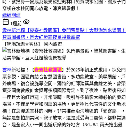
時，就搖身一變成為最受歡迎的林口免費親水公園，讓孩子們
穿梭在水柱間開心放電、涼爽過暑假！
繼續閱讀
1週前
雲林新地標【麥寮社教園區】免門票景點！大型泡泡水樂園！
智慧圖書館，巨大紅燈籠夜景視覺震撼
【吃喝玩樂✭雲林】
國內旅遊
雲林
新地標！【
麥寮社教園區
】於2025年初正式啟用，採免門
票參觀，園區內結合智慧圖書館、多功能教室、美學展館、戶
外廣場、複合設施等空間，獨特的紅磚建築與曲線之美，曾榮
獲英國倫敦設計金獎等多項國際肯定。到了夜晚，點燈後宛如
一座巨大的紅燈籠，非常吸睛，吸引許多攝影大師必拍的夢幻
場景，不僅是學習和閱讀的場所，更是極具代表性的文化新地
標！在您漫遊雲林的同時，非常推薦沿海地區的「麥寮鄉」，
無論是想拍網美照、親子放電，還是感受海口風情，都非常適
合，是全家大小一同出遊玩樂的好地方（8/1- 8/2 兩天推出最