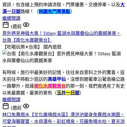
資訊，包含線上預約申請流程、門票優惠、交通停車，以及
大
溪一日遊
路線！（
桃園免門票景點
）
繼續閱讀
1週前
意外遇見神級大景！Tiffany 藍湖水與層疊仙山的震撼美景。
台南【南化水庫觀景台】
【吃喝玩樂✭台南】
國內旅遊
有時候，旅行中最美好的記憶，往往來自意料之外的驚喜。這
天前往平時較少造訪的
高雄甲仙
，沒想到開著車沿著南橫公路
一路攀升，抵達
南化水庫觀景台
的那一刻，我們竟遇見了有史
以來最震撼、最美的景色（
玉井一日遊
）
繼續閱讀
1週前
林口免費戲水【文化廣場戲水區】滯洪池變身免費戲水樂園，
可愛海獺寶寶、水母瀑布、彩虹噴泉、花饅魚噴水柱，夏天消