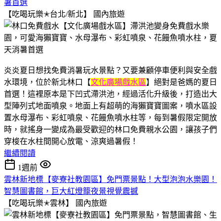
暑首選
【吃喝玩樂✭台北/新北】
國內旅遊
炎炎夏日想找免費消暑玩水景點？又要兼顧停車便利與安全戲
水環境，位於新北林口【
文化廣場戲水區
】絕對是爸媽的夏日
首選！這裡原本是下凹式滯洪池，經過活化升級後，打造出大
型陣列式地面噴泉。地面上有超萌的海獺寶寶圖案，噴水區設
置水母瀑布、彩虹噴泉、花饅魚噴水柱等，每到暑假限定開放
時，就搖身一變成為最受歡迎的林口免費親水公園，讓孩子們
穿梭在水柱間開心放電、涼爽過暑假！
繼續閱讀
1週前
雲林新地標【麥寮社教園區】免門票景點！大型泡泡水樂園！
智慧圖書館，巨大紅燈籠夜景視覺震撼
【吃喝玩樂✭雲林】
國內旅遊