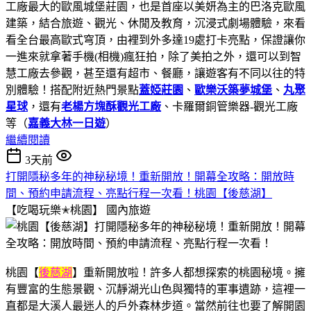
工廠最大的歐風城堡莊園，也是首座以美妍為主的巴洛克歐風
建築，結合旅遊、觀光、休閒及教育，沉浸式劇場體驗，來看
看全台最高歐式穹頂，由裡到外多達19處打卡亮點，保證讓你
一進來就拿著手機(相機)瘋狂拍，除了美拍之外，還可以到智
慧工廠去參觀，甚至還有超市、餐廳，讓遊客有不同以往的特
別體驗！搭配附近熱門景點
蓋婭莊園
、
歐樂沃築夢城堡
、
丸聚
星球
，還有
老楊方塊酥觀光工廠
、卡羅爾銅管樂器-觀光工廠
等（
嘉義大林一日遊
）
繼續閱讀
3天前
打開隱秘多年的神秘秘境！重新開放！開幕全攻略：開放時
間、預約申請流程、亮點行程一次看！桃園【後慈湖】
【吃喝玩樂✭桃園】
國內旅遊
桃園【
後慈湖
】重新開放啦！許多人都想探索的桃園秘境。擁
有豐富的生態景觀、沉靜湖光山色與獨特的軍事遺跡，這裡一
直都是大溪人最迷人的戶外森林步道。當然前往也要了解開園