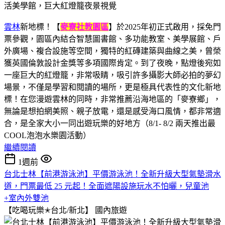
雲林
新地標！【
麥寮社教園區
】於2025年初正式啟用，採免門
票參觀，園區內結合智慧圖書館、多功能教室、美學展館、戶
外廣場、複合設施等空間，獨特的紅磚建築與曲線之美，曾榮
獲英國倫敦設計金獎等多項國際肯定。到了夜晚，點燈後宛如
一座巨大的紅燈籠，非常吸睛，吸引許多攝影大師必拍的夢幻
場景，不僅是學習和閱讀的場所，更是極具代表性的文化新地
標！在您漫遊雲林的同時，非常推薦沿海地區的「麥寮鄉」，
無論是想拍網美照、親子放電，還是感受海口風情，都非常適
合，是全家大小一同出遊玩樂的好地方（8/1- 8/2 兩天推出最
COOL泡泡水樂園活動）
繼續閱讀
1週前
台北士林【前港游泳池】平價游泳池！全新升級大型氣墊滑水
道，門票最低 25 元起！全面遮陽設施玩水不怕曬，兒童池
+室內外雙池
【吃喝玩樂✭台北/新北】
國內旅遊