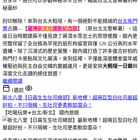
封印解除！來到台北大稻埕，有一個絕對不能錯過的
台北免門
票
古蹟—【
臺灣新文化運動紀念館
】（原台北北警察署）。這
座日治時期建築不僅見證了蔣渭水等志士的思想覺醒，館內更
完整保留了全台極為罕見的扇形拘留室與僅 120 公分高的水牢
遺構。除了沉浸式的歷史展覽，館內還打造了許多復古好拍的
熱門打卡景點與文化展演。來到這裡，不僅能深度體會當年威
權壓迫與民主自由交織的震撼歲月，更是安排
大稻埕一日遊
與
深度文化走讀的絕佳首選！
繼續閱讀
1週前
新北八里【日森生生吐司總部】新地標！超萌巨型白吐司屋超
好拍，不只吸睛、生吐司更柔軟如雲朵！
【吃喝玩樂✭台北/新北】
國內旅遊