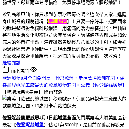
說到高雄甲仙，你只想到芋頭冰跟筍乾嗎？這次帶大家走進隱
身山城裡的超萌祕境【
甲仙貓巷
】！只要一停好車，迎面而來
的就是整棟彩色貓咪彩繪牆，用滿滿的活力熱情迎賓。甲仙區
將在地生活文化與貓咪意象完美融合，讓條條巷弄都成為超殺
底片的熱門打卡點。這裡雖然曾歷經八八風災的重創，如今卻
透過社區營造重獲新生，展現出無比的繽紛與韌性。這篇就帶
大家深度探索甲仙貓巷，把必拍角度與順遊亮點一次收齊！
繼續閱讀
18小時前
歐洲城堡8月全面免門票！秒飛歐洲，走進萬坪歐洲花園，保
養品界觀光工廠最大的歐風城堡莊園。嘉義【佐登妮絲城堡】
【吃喝玩樂✭嘉義】
國內旅遊
佐登妮絲雙慶感恩4月1日起城堡全面免門票
嘉義大埔美園區新
景點【
佐登妮絲城堡
】佔地1萬5000坪，是目前保養品界觀光