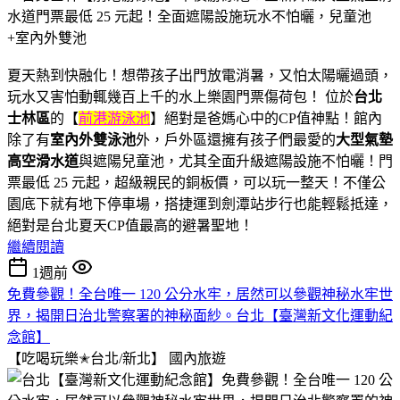
夏天熱到快融化！想帶孩子出門放電消暑，又怕太陽曬過頭，
玩水又害怕動輒幾百上千的水上樂園門票傷荷包！ 位於
台北
士林區
的【
前港游泳池
】絕對是爸媽心中的CP值神點！館內
除了有
室內外雙泳池
外，戶外區還擁有孩子們最愛的
大型氣墊
高空滑水道
與遮陽兒童池，尤其全面升級遮陽設施不怕曬！門
票最低 25 元起，超級親民的銅板價，可以玩一整天！不僅公
園底下就有地下停車場，搭捷運到劍潭站步行也能輕鬆抵達，
絕對是台北夏天CP值最高的避暑聖地！
繼續閱讀
1週前
免費參觀！全台唯一 120 公分水牢，居然可以參觀神秘水牢世
界，揭開日治北警察署的神秘面紗。台北【臺灣新文化運動紀
念館】
【吃喝玩樂✭台北/新北】
國內旅遊