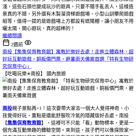
淺，這些石頭也變成玩沙的遊具，只要不隨手亂丟人，這樣造
景真的不錯，另外還有木製溜滑梯遊戲場、小型山訓攀爬遊戲
組等，值得一提的是遊戲場上方都設有遮陽棚，讓小朋友不用
曬太陽，開心遊玩，真的超棒的！
繼續閱讀
2週前
南投【集集保育教育館】寓教於樂好去處！走進立體森林，超
好玩互動遊戲，銅板價門票，避暑雨天備案首選「特有生物研
究保育中心」
【吃喝玩樂✭南投】
國內旅遊
南投
親子景點再+1！這次要帶大家去一個大人覺得神奇、小
孩覺得好玩，重點是還能舒服吹冷氣的隱藏版好去處。南投
【
集集保育教育館
】，這裡可不只能「看」動物標本，更是一
個充滿互動樂趣的體驗空間。來到這，孩子們可以像探險家一