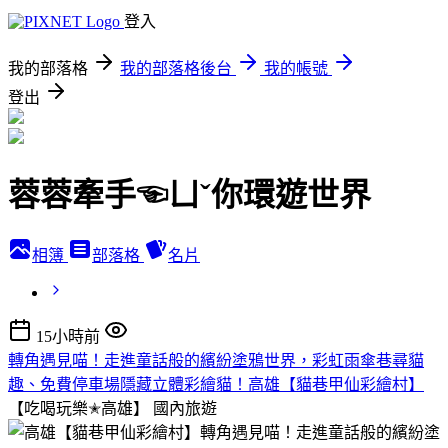
登入
我的部落格
我的部落格後台
我的帳號
登出
蓉蓉牽手☜ㄩˇ你環遊世界
相簿
部落格
名片
15小時前
轉角遇見喵！走進童話般的繽紛塗鴉世界，彩虹雨傘巷尋貓
趣、免費停車場隱藏立體彩繪貓！高雄【貓巷甲仙彩繪村】
【吃喝玩樂✭高雄】
國內旅遊