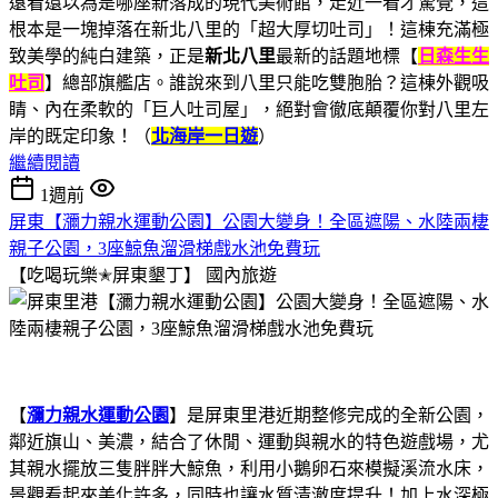
遠看還以為是哪座新落成的現代美術館，走近一看才驚覺，這
根本是一塊掉落在新北八里的「超大厚切吐司」！這棟充滿極
致美學的純白建築，正是
新北八里
最新的話題地標【
日森生生
吐司
】總部旗艦店。誰說來到八里只能吃雙胞胎？這棟外觀吸
睛、內在柔軟的「巨人吐司屋」，絕對會徹底顛覆你對八里左
岸的既定印象！（
北海岸一日遊
）
繼續閱讀
1週前
屏東【瀰力親水運動公園】公園大變身！全區遮陽、水陸兩棲
親子公園，3座鯨魚溜滑梯戲水池免費玩
【吃喝玩樂✭屏東墾丁】
國內旅遊
【
瀰力親水運動公園
】是屏東里港近期整修完成的全新公園，
鄰近旗山、美濃，結合了休閒、運動與親水的特色遊戲場，尤
其親水擺放三隻胖胖大鯨魚，利用小鵝卵石來模擬溪流水床，
景觀看起來美化許多，同時也讓水質清澈度提升！加上水深極