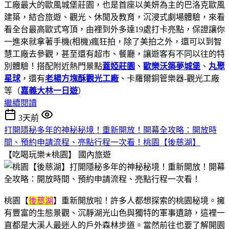
工廠最大的歐風城堡莊園，也是首座以美妍為主的巴洛克歐風
建築，結合旅遊、觀光、休閒及教育，沉浸式劇場體驗，來看
看全台最高歐式穹頂，由裡到外多達19處打卡亮點，保證讓你
一進來就拿著手機(相機)瘋狂拍，除了美拍之外，還可以到智
慧工廠去參觀，甚至還有超市、餐廳，讓遊客有不同以往的特
別體驗！搭配附近熱門景點
蓋婭莊園
、
歐樂沃築夢城堡
、
丸聚
星球
，還有
老楊方塊酥觀光工廠
、卡羅爾銅管樂器-觀光工廠
等（
嘉義大林一日遊
）
繼續閱讀
3天前
打開隱秘多年的神秘秘境！重新開放！開幕全攻略：開放時
間、預約申請流程、亮點行程一次看！桃園【後慈湖】
【吃喝玩樂✭桃園】
國內旅遊
桃園【
後慈湖
】重新開放啦！許多人都想探索的桃園秘境。擁
有豐富的生態景觀、沉靜湖光山色與獨特的軍事遺跡，這裡一
直都是大溪人最迷人的戶外森林步道。當然前往也要了解開園