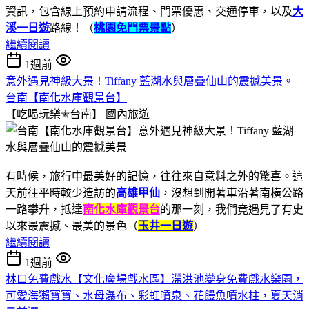
資訊，包含線上預約申請流程、門票優惠、交通停車，以及
大
溪一日遊
路線！（
桃園免門票景點
）
繼續閱讀
1週前
意外遇見神級大景！Tiffany 藍湖水與層疊仙山的震撼美景。
台南【南化水庫觀景台】
【吃喝玩樂✭台南】
國內旅遊
有時候，旅行中最美好的記憶，往往來自意料之外的驚喜。這
天前往平時較少造訪的
高雄甲仙
，沒想到開著車沿著南橫公路
一路攀升，抵達
南化水庫觀景台
的那一刻，我們竟遇見了有史
以來最震撼、最美的景色（
玉井一日遊
）
繼續閱讀
1週前
林口免費戲水【文化廣場戲水區】滯洪池變身免費戲水樂園，
可愛海獺寶寶、水母瀑布、彩虹噴泉、花饅魚噴水柱，夏天消