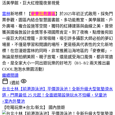
雲林
新地標！【
麥寮社教園區
】於2025年初正式啟用，採免門
票參觀，園區內結合智慧圖書館、多功能教室、美學展館、戶
外廣場、複合設施等空間，獨特的紅磚建築與曲線之美，曾榮
獲英國倫敦設計金獎等多項國際肯定。到了夜晚，點燈後宛如
一座巨大的紅燈籠，非常吸睛，吸引許多攝影大師必拍的夢幻
場景，不僅是學習和閱讀的場所，更是極具代表性的文化新地
標！在您漫遊雲林的同時，非常推薦沿海地區的「麥寮鄉」，
無論是想拍網美照、親子放電，還是感受海口風情，都非常適
合，是全家大小一同出遊玩樂的好地方（8/1- 8/2 兩天推出最
COOL泡泡水樂園活動）
繼續閱讀
1週前
台北士林【前港游泳池】平價游泳池！全新升級大型氣墊滑水
道，門票最低 25 元起！全面遮陽設施玩水不怕曬，兒童池
+室內外雙池
【吃喝玩樂✭台北/新北】
國內旅遊