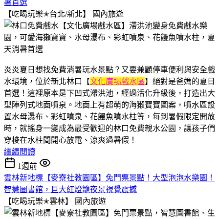
暑首選
【吃喝玩樂✭台北/新北】
國內旅遊
炎炎夏日想找免費消暑玩水景點？又要兼顧停車便利與安全戲
水環境，位於新北林口【
文化廣場戲水區
】絕對是爸媽的夏日
首選！這裡原本是下凹式滯洪池，經過活化升級後，打造出大
型陣列式地面噴泉。地面上有超萌的海獺寶寶圖案，噴水區設
置水母瀑布、彩虹噴泉、花饅魚噴水柱等，每到暑假限定開放
時，就搖身一變成為最受歡迎的林口免費親水公園，讓孩子們
穿梭在水柱間開心放電、涼爽過暑假！
繼續閱讀
1週前
雲林新地標【麥寮社教園區】免門票景點！大型泡泡水樂園！
智慧圖書館，巨大紅燈籠夜景視覺震撼
【吃喝玩樂✭雲林】
國內旅遊