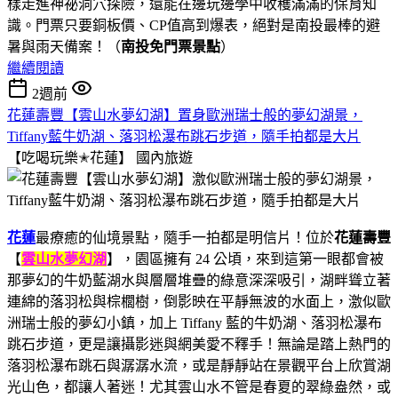
樣走進神祕洞穴探險，還能在邊玩邊學中收穫滿滿的保育知
識。門票只要銅板價、CP值高到爆表，絕對是南投最棒的避
暑與雨天備案！（
南投免門票景點
）
繼續閱讀
2週前
花蓮壽豐【雲山水夢幻湖】置身歐洲瑞士般的夢幻湖景，
Tiffany藍牛奶湖、落羽松瀑布跳石步道，隨手拍都是大片
【吃喝玩樂✭花蓮】
國內旅遊
花蓮
最療癒的仙境景點，隨手一拍都是明信片！位於
花蓮壽豐
【
雲山水夢幻湖
】，園區擁有 24 公頃，來到這第一眼都會被
那夢幻的牛奶藍湖水與層層堆疊的綠意深深吸引，湖畔聳立著
連綿的落羽松與棕櫚樹，倒影映在平靜無波的水面上，激似歐
洲瑞士般的夢幻小鎮，加上 Tiffany 藍的牛奶湖、落羽松瀑布
跳石步道，更是讓攝影迷與網美愛不釋手！無論是踏上熱門的
落羽松瀑布跳石與潺潺水流，或是靜靜站在景觀平台上欣賞湖
光山色，都讓人著迷！尤其雲山水不管是春夏的翠綠盎然，或