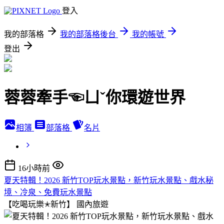
登入
我的部落格
我的部落格後台
我的帳號
登出
蓉蓉牽手☜ㄩˇ你環遊世界
相簿
部落格
名片
16小時前
夏天特輯！2026 新竹TOP玩水景點，新竹玩水景點、戲水秘
境、冷泉、免費玩水景點
【吃喝玩樂✭新竹】
國內旅遊