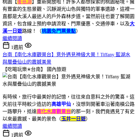
桃園【
後慈湖
】重新開放啦！許多人都想探索的桃園秘境。擁
有豐富的生態景觀、沉靜湖光山色與獨特的軍事遺跡，這裡一
直都是大溪人最迷人的戶外森林步道。當然前往也要了解開園
資訊，包含線上預約申請流程、門票優惠、交通停車，以及
大
溪一日遊
路線！（
桃園免門票景點
）
繼續閱讀
1週前
台南【南化水庫觀景台】意外遇見神級大景！Tiffany 藍湖水
與層疊仙山的震撼美景
【吃喝玩樂✭台南】
國內旅遊
有時候，旅行中最美好的記憶，往往來自意料之外的驚喜。這
天前往平時較少造訪的
高雄甲仙
，沒想到開著車沿著南橫公路
一路攀升，抵達
南化水庫觀景台
的那一刻，我們竟遇見了有史
以來最震撼、最美的景色（
玉井一日遊
）
繼續閱讀
1週前