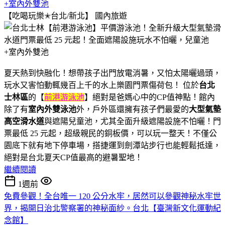
+室內外雙池
【吃喝玩樂✭台北/新北】
國內旅遊
夏天熱到快融化！想帶孩子出門放電消暑，又怕太陽曬過頭，
玩水又害怕動輒幾百上千的水上樂園門票傷荷包！ 位於
台北
士林區
的【
前港游泳池
】絕對是爸媽心中的CP值神點！館內
除了有
室內外雙泳池
外，戶外區還擁有孩子們最愛的
大型氣墊
高空滑水道
與遮陽兒童池，尤其全面升級遮陽設施不怕曬！門
票最低 25 元起，超級親民的銅板價，可以玩一整天！不僅公
園底下就有地下停車場，搭捷運到劍潭站步行也能輕鬆抵達，
絕對是台北夏天CP值最高的避暑聖地！
繼續閱讀
1週前
免費參觀！全台唯一 120 公分水牢，居然可以參觀神秘水牢世
界，揭開日治北警察署的神秘面紗。台北【臺灣新文化運動紀
念館】