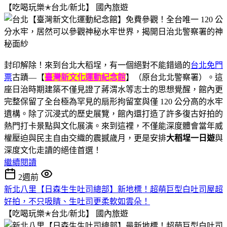
【吃喝玩樂✭台北/新北】
國內旅遊
封印解除！來到台北大稻埕，有一個絕對不能錯過的
台北免門
票
古蹟—【
臺灣新文化運動紀念館
】（原台北北警察署）。這
座日治時期建築不僅見證了蔣渭水等志士的思想覺醒，館內更
完整保留了全台極為罕見的扇形拘留室與僅 120 公分高的水牢
遺構。除了沉浸式的歷史展覽，館內還打造了許多復古好拍的
熱門打卡景點與文化展演。來到這裡，不僅能深度體會當年威
權壓迫與民主自由交織的震撼歲月，更是安排
大稻埕一日遊
與
深度文化走讀的絕佳首選！
繼續閱讀
2週前
新北八里【日森生生吐司總部】新地標！超萌巨型白吐司屋超
好拍，不只吸睛、生吐司更柔軟如雲朵！
【吃喝玩樂✭台北/新北】
國內旅遊