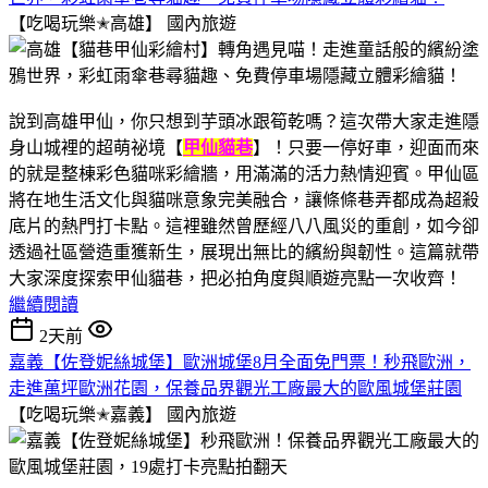
【吃喝玩樂✭高雄】
國內旅遊
說到高雄甲仙，你只想到芋頭冰跟筍乾嗎？這次帶大家走進隱
身山城裡的超萌祕境【
甲仙貓巷
】！只要一停好車，迎面而來
的就是整棟彩色貓咪彩繪牆，用滿滿的活力熱情迎賓。甲仙區
將在地生活文化與貓咪意象完美融合，讓條條巷弄都成為超殺
底片的熱門打卡點。這裡雖然曾歷經八八風災的重創，如今卻
透過社區營造重獲新生，展現出無比的繽紛與韌性。這篇就帶
大家深度探索甲仙貓巷，把必拍角度與順遊亮點一次收齊！
繼續閱讀
2天前
嘉義【佐登妮絲城堡】歐洲城堡8月全面免門票！秒飛歐洲，
走進萬坪歐洲花園，保養品界觀光工廠最大的歐風城堡莊園
【吃喝玩樂✭嘉義】
國內旅遊