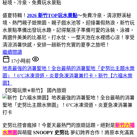
盛夏特輯！
2026 新竹TOP玩水景點
～免費冷泉、清涼野溪秘
境、熱門親子遊樂園、親子戲水池等，迎接暑假熱浪，新竹玩
水景點準備出發玩水趣，記得幫孩子準備可愛的泳裝、泳褲，
再選件美美的比基尼，打水仗、一整天泡在水裡透心涼！享受
清涼消暑快感，安排一趟新竹充實的夏季之旅吧！
繼續閱讀
17小時前
地表最強的消暑聖地！全台最萌的消暑聖地「史努比主題水樂
園」！6°C冰凍滑道，炎夏急凍消暑兼打卡。新竹【六福水樂
園】
【吃喝玩樂✭新竹】
國內旅遊
史努比控會瘋掉！今夏天最熱門的旅遊話題，絕對是
新竹六福
水樂園
與萌寵
SNOOPY 史努比
夢幻跨界合作！將原本充滿異