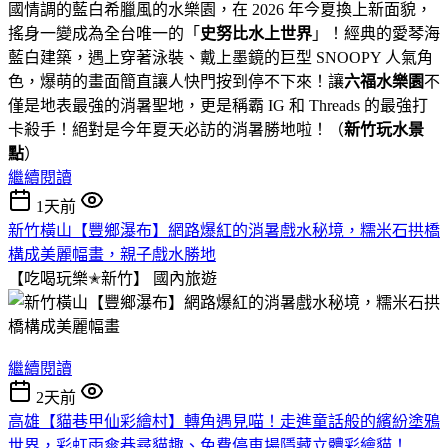
國情調的藍白希臘風的水樂園，在 2026 年今夏換上新面貌，
搖身一變成為全台唯一的「
史努比水上世界
」！經典的愛琴海
藍白建築，遇上穿著泳裝、戴上墨鏡的巨型 SNOOPY 人氣角
色，爆萌的畫面簡直讓人快門按到停不下來！讓
六福水樂園
不
僅是地表最強的消暑聖地，更是稱霸 IG 和 Threads 的最強打
卡殺手！絕對是今年夏天必訪的消暑勝地啦！（
新竹玩水景
點
）
繼續閱讀
1天前
新竹橫山【豐鄉瀑布】網路爆紅的消暑戲水秘境，糯米石拱橋
構成美麗幅畫，親子戲水勝地
【吃喝玩樂✭新竹】
國內旅遊
繼續閱讀
2天前
高雄【貓巷甲仙彩繪村】轉角遇見喵！走進童話般的繽紛塗鴉
世界，彩虹雨傘巷尋貓趣、免費停車場隱藏立體彩繪貓！