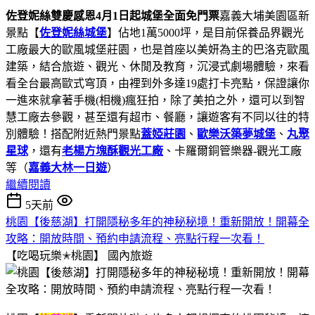
佐登妮絲雙慶感恩4月1日起城堡全面免門票
嘉義大埔美園區新
景點【
佐登妮絲城堡
】佔地1萬5000坪，是目前保養品界觀光
工廠最大的歐風城堡莊園，也是首座以美妍為主的巴洛克歐風
建築，結合旅遊、觀光、休閒及教育，沉浸式劇場體驗，來看
看全台最高歐式穹頂，由裡到外多達19處打卡亮點，保證讓你
一進來就拿著手機(相機)瘋狂拍，除了美拍之外，還可以到智
慧工廠去參觀，甚至還有超市、餐廳，讓遊客有不同以往的特
別體驗！搭配附近熱門景點
蓋婭莊園
、
歐樂沃築夢城堡
、
丸聚
星球
，還有
老楊方塊酥觀光工廠
、卡羅爾銅管樂器-觀光工廠
等（
嘉義大林一日遊
）
繼續閱讀
5天前
桃園【後慈湖】打開隱秘多年的神秘秘境！重新開放！開幕全
攻略：開放時間、預約申請流程、亮點行程一次看！
【吃喝玩樂✭桃園】
國內旅遊