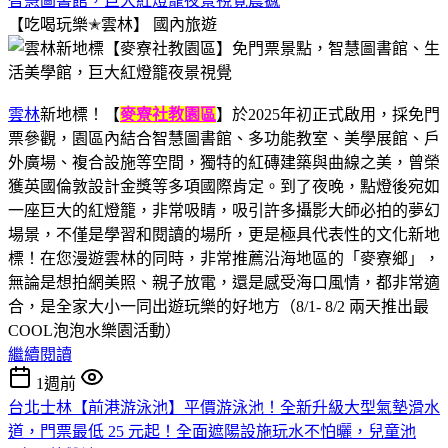
智慧圖書館，巨大紅燈籠夜景視覺震撼
【吃喝玩樂✭雲林】
國內旅遊
雲林
新地標！【
麥寮社教園區
】於2025年初正式啟用，採免門
票參觀，園區內結合智慧圖書館、多功能教室、美學展館、戶
外廣場、複合設施等空間，獨特的紅磚建築與曲線之美，曾榮
獲英國倫敦設計金獎等多項國際肯定。到了夜晚，點燈後宛如
一座巨大的紅燈籠，非常吸睛，吸引許多攝影大師必拍的夢幻
場景，不僅是學習和閱讀的場所，更是極具代表性的文化新地
標！在您漫遊雲林的同時，非常推薦沿海地區的「麥寮鄉」，
無論是想拍網美照、親子放電，還是感受海口風情，都非常適
合，是全家大小一同出遊玩樂的好地方（8/1- 8/2 兩天推出最
COOL泡泡水樂園活動）
繼續閱讀
1週前
台北士林【前港游泳池】平價游泳池！全新升級大型氣墊滑水
道，門票最低 25 元起！全面遮陽設施玩水不怕曬，兒童池