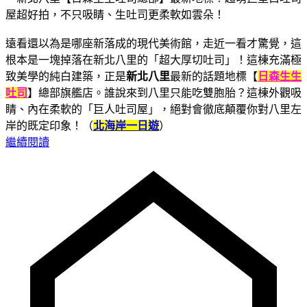
遠看還以為是哪座新落成的現代美術館，走近一看才驚覺，這
根本是一塊掉落在新北八里的「超大厚切吐司」！這棟充滿極
致美學的純白建築，正是
新北八里
最新的話題地標【
日森生生
吐司
】總部旗艦店。誰說來到八里只能吃雙胞胎？這棟外觀吸
睛、內在柔軟的「巨人吐司屋」，絕對會徹底顛覆你對八里左
岸的既定印象！（
北海岸一日遊
）
繼續閱讀