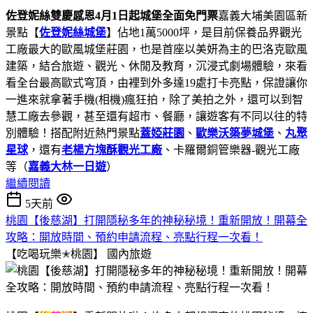
佐登妮絲雙慶感恩4月1日起城堡全面免門票
嘉義大埔美園區新
景點【
佐登妮絲城堡
】佔地1萬5000坪，是目前保養品界觀光
工廠最大的歐風城堡莊園，也是首座以美妍為主的巴洛克歐風
建築，結合旅遊、觀光、休閒及教育，沉浸式劇場體驗，來看
看全台最高歐式穹頂，由裡到外多達19處打卡亮點，保證讓你
一進來就拿著手機(相機)瘋狂拍，除了美拍之外，還可以到智
慧工廠去參觀，甚至還有超市、餐廳，讓遊客有不同以往的特
別體驗！搭配附近熱門景點
蓋婭莊園
、
歐樂沃築夢城堡
、
丸聚
星球
，還有
老楊方塊酥觀光工廠
、卡羅爾銅管樂器-觀光工廠
等（
嘉義大林一日遊
）
繼續閱讀
5天前
桃園【後慈湖】打開隱秘多年的神秘秘境！重新開放！開幕全
攻略：開放時間、預約申請流程、亮點行程一次看！
【吃喝玩樂✭桃園】
國內旅遊