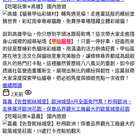
【吃喝玩樂✭高雄】
國內旅遊
說到高雄甲仙，你只想到芋頭冰跟筍乾嗎？這次帶大家走進隱
身山城裡的超萌祕境【
甲仙貓巷
】！只要一停好車，迎面而來
的就是整棟彩色貓咪彩繪牆，用滿滿的活力熱情迎賓。甲仙區
將在地生活文化與貓咪意象完美融合，讓條條巷弄都成為超殺
底片的熱門打卡點。這裡雖然曾歷經八八風災的重創，如今卻
透過社區營造重獲新生，展現出無比的繽紛與韌性。這篇就帶
大家深度探索甲仙貓巷，把必拍角度與順遊亮點一次收齊！
繼續閱讀
2天前
嘉義【佐登妮絲城堡】歐洲城堡8月全面免門票！秒飛歐洲，
走進萬坪歐洲花園，保養品界觀光工廠最大的歐風城堡莊園
【吃喝玩樂✭嘉義】
國內旅遊