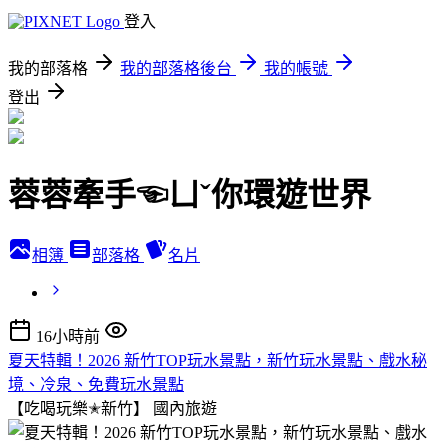
登入
我的部落格
我的部落格後台
我的帳號
登出
蓉蓉牽手☜ㄩˇ你環遊世界
相簿
部落格
名片
16小時前
夏天特輯！2026 新竹TOP玩水景點，新竹玩水景點、戲水秘
境、冷泉、免費玩水景點
【吃喝玩樂✭新竹】
國內旅遊