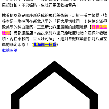
遠看還以為是哪座新落成的現代美術館，走近一看才驚覺，這
根本是一塊掉落在新北八里的「超大厚切吐司」！這棟充滿極
致美學的純白建築，正是
新北八里
最新的話題地標【
日森生生
吐司
】總部旗艦店。誰說來到八里只能吃雙胞胎？這棟外觀吸
睛、內在柔軟的「巨人吐司屋」，絕對會徹底顛覆你對八里左
岸的既定印象！（
北海岸一日遊
）
繼續閱讀