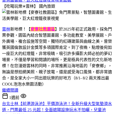
智慧圖書館，巨大紅燈籠夜景視覺震撼
【吃喝玩樂✭雲林】
國內旅遊
雲林
新地標！【
麥寮社教園區
】於2025年初正式啟用，採免門
票參觀，園區內結合智慧圖書館、多功能教室、美學展館、戶
外廣場、複合設施等空間，獨特的紅磚建築與曲線之美，曾榮
獲英國倫敦設計金獎等多項國際肯定。到了夜晚，點燈後宛如
一座巨大的紅燈籠，非常吸睛，吸引許多攝影大師必拍的夢幻
場景，不僅是學習和閱讀的場所，更是極具代表性的文化新地
標！在您漫遊雲林的同時，非常推薦沿海地區的「麥寮鄉」，
無論是想拍網美照、親子放電，還是感受海口風情，都非常適
合，是全家大小一同出遊玩樂的好地方（8/1- 8/2 兩天推出最
COOL泡泡水樂園活動）
繼續閱讀
1週前
台北士林【前港游泳池】平價游泳池！全新升級大型氣墊滑水
道，門票最低 25 元起！全面遮陽設施玩水不怕曬，兒童池