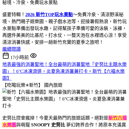
盛夏特輯！
2026 新竹TOP玩水景點
～免費冷泉、清涼野溪秘
境、熱門親子遊樂園、親子戲水池等，迎接暑假熱浪，新竹玩
水景點準備出發玩水趣，記得幫孩子準備可愛的泳裝、泳褲，
再選件美美的比基尼，打水仗、一整天泡在水裡透心涼！享受
清涼消暑快感，安排一趟新竹充實的夏季之旅吧！
繼續閱讀
17小時前
地表最強的消暑聖地！全台最萌的消暑聖地「史努比主題水樂
園」！6°C冰凍滑道，炎夏急凍消暑兼打卡。新竹【六福水樂
園】
【吃喝玩樂✭新竹】
國內旅遊
史努比控會瘋掉！今夏天最熱門的旅遊話題，絕對是
新竹六福
水樂園
與萌寵
SNOOPY 史努比
夢幻跨界合作！將原本充滿異