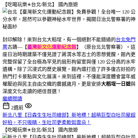
【吃喝玩樂✭台北/新北】
國內旅遊
封印解除！來到台北大稻埕，有一個絕對不能錯過的
台北免門
票
古蹟—【
臺灣新文化運動紀念館
】（原台北北警察署）。這
座日治時期建築不僅見證了蔣渭水等志士的思想覺醒，館內更
完整保留了全台極為罕見的扇形拘留室與僅 120 公分高的水牢
遺構。除了沉浸式的歷史展覽，館內還打造了許多復古好拍的
熱門打卡景點與文化展演。來到這裡，不僅能深度體會當年威
權壓迫與民主自由交織的震撼歲月，更是安排
大稻埕一日遊
與
深度文化走讀的絕佳首選！
繼續閱讀
2週前
新北八里【日森生生吐司總部】新地標！超萌巨型白吐司屋超
好拍，不只吸睛、生吐司更柔軟如雲朵！
【吃喝玩樂✭台北/新北】
國內旅遊