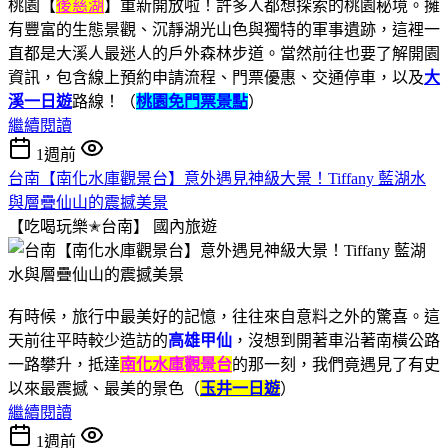
桃園【
後慈湖
】重新開放啦！許多人都想探索的桃園秘境。擁
有豐富的生態景觀、沉靜湖光山色與獨特的軍事遺跡，這裡一
直都是大溪人最迷人的戶外森林步道。當然前往也要了解開園
資訊，包含線上預約申請流程、門票優惠、交通停車，以及
大
溪一日遊
路線！（
桃園免門票景點
）
繼續閱讀
1週前
台南【南化水庫觀景台】意外遇見神級大景！Tiffany 藍湖水
與層疊仙山的震撼美景
【吃喝玩樂✭台南】
國內旅遊
有時候，旅行中最美好的記憶，往往來自意料之外的驚喜。這
天前往平時較少造訪的
高雄甲仙
，沒想到開著車沿著南橫公路
一路攀升，抵達
南化水庫觀景台
的那一刻，我們竟遇見了有史
以來最震撼、最美的景色（
玉井一日遊
）
繼續閱讀
1週前