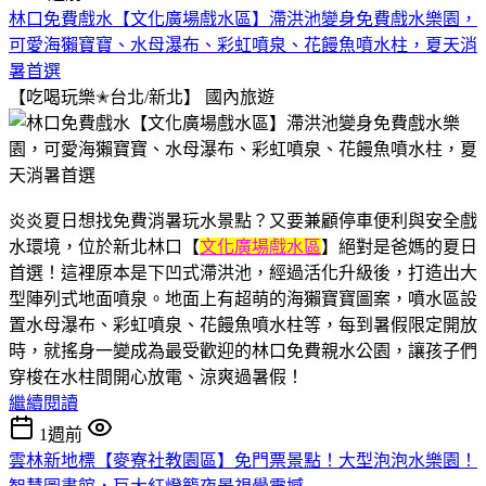
林口免費戲水【文化廣場戲水區】滯洪池變身免費戲水樂園，
可愛海獺寶寶、水母瀑布、彩虹噴泉、花饅魚噴水柱，夏天消
暑首選
【吃喝玩樂✭台北/新北】
國內旅遊
炎炎夏日想找免費消暑玩水景點？又要兼顧停車便利與安全戲
水環境，位於新北林口【
文化廣場戲水區
】絕對是爸媽的夏日
首選！這裡原本是下凹式滯洪池，經過活化升級後，打造出大
型陣列式地面噴泉。地面上有超萌的海獺寶寶圖案，噴水區設
置水母瀑布、彩虹噴泉、花饅魚噴水柱等，每到暑假限定開放
時，就搖身一變成為最受歡迎的林口免費親水公園，讓孩子們
穿梭在水柱間開心放電、涼爽過暑假！
繼續閱讀
1週前
雲林新地標【麥寮社教園區】免門票景點！大型泡泡水樂園！