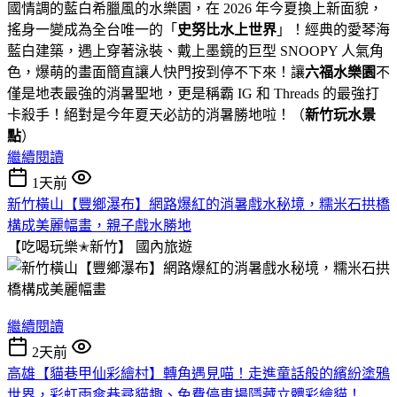
國情調的藍白希臘風的水樂園，在 2026 年今夏換上新面貌，
搖身一變成為全台唯一的「
史努比水上世界
」！經典的愛琴海
藍白建築，遇上穿著泳裝、戴上墨鏡的巨型 SNOOPY 人氣角
色，爆萌的畫面簡直讓人快門按到停不下來！讓
六福水樂園
不
僅是地表最強的消暑聖地，更是稱霸 IG 和 Threads 的最強打
卡殺手！絕對是今年夏天必訪的消暑勝地啦！（
新竹玩水景
點
）
繼續閱讀
1天前
新竹橫山【豐鄉瀑布】網路爆紅的消暑戲水秘境，糯米石拱橋
構成美麗幅畫，親子戲水勝地
【吃喝玩樂✭新竹】
國內旅遊
繼續閱讀
2天前
高雄【貓巷甲仙彩繪村】轉角遇見喵！走進童話般的繽紛塗鴉
世界，彩虹雨傘巷尋貓趣、免費停車場隱藏立體彩繪貓！