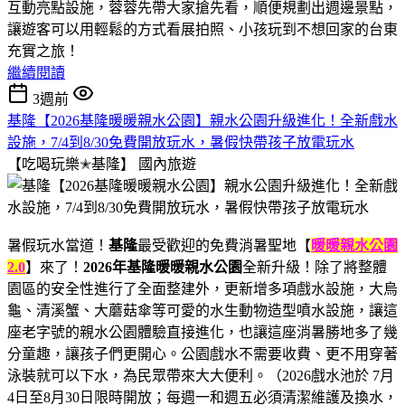
互動亮點設施，蓉蓉先帶大家搶先看，順便規劃出週邊景點，
讓遊客可以用輕鬆的方式看展拍照、小孩玩到不想回家的台東
充實之旅！
繼續閱讀
3週前
基隆【2026基隆暖暖親水公園】親水公園升級進化！全新戲水
設施，7/4到8/30免費開放玩水，暑假快帶孩子放電玩水
【吃喝玩樂✭基隆】
國內旅遊
暑假玩水當道！
基隆
最受歡迎的免費消暑聖地【
暖暖親水公園
2.0
】來了！
2026年基隆暖暖親水公園
全新升級！除了將整體
園區的安全性進行了全面整建外，更新增多項戲水設施，大烏
龜、清溪蟹、大蘑菇傘等可愛的水生動物造型噴水設施，讓這
座老字號的親水公園體驗直接進化，也讓這座消暑勝地多了幾
分童趣，讓孩子們更開心。公園戲水不需要收費、更不用穿著
泳裝就可以下水，為民眾帶來大大便利。（2026戲水池於 7月
4日至8月30日限時開放；每週一和週五必須清潔維護及換水，