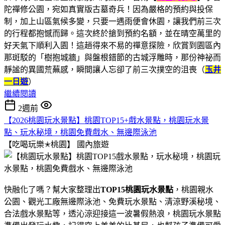
陀禪修公園，宛如真實版古墓奇兵！因為嚴格的預約與投保
制，加上山區氣候多變，只要一遇雨便會休園，讓我們前三次
的行程都抱憾而歸。這次終於搶到預約名額，並在晴空萬里的
好天氣下順利入園！這趟得來不易的禪意探險，欣賞到園區內
那斑駁的「樹抱城牆」與盤根錯節的古城浮雕時，那份神祕而
靜謐的異國荒蕪感，瞬間讓人忘卻了前三次撲空的沮喪（
玉井
一日遊
）
繼續閱讀
2週前
【2026桃園玩水景點】桃園TOP15+戲水景點，桃園玩水景
點、玩水秘境，桃園免費戲水、無邊際泳池
【吃喝玩樂✭桃園】
國內旅遊
快融化了嗎？幫大家整理出
TOP15桃園玩水景點
，桃園親水
公園、觀光工廠無邊際泳池、免費玩水景點、清涼野溪秘境、
合法戲水景點等，透沁涼迎接這一波暑假熱浪，桃園玩水景點