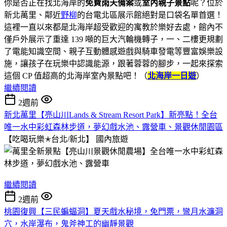
你是否正在找北海岸的
免費雨天備案
或
室內親子景點
呢？位於
新北萬里、鄰近
野柳
的台電北區展示館絕對是口袋名單首選！
這裡一直以來都是北海岸超受歡迎的寓教於樂好去處，館內不
僅戶外展示了重達 139 噸的巨大汽輪機轉子，一、二樓更規劃
了電能知識空間、親子互動體感遊戲與騎車發電等豐富娛樂設
施，讓孩子在玩樂中認識能源，跟著蓉蓉的腳步，一起來探索
這個 CP 值超高的北海岸室內景點吧！（
北海岸一日遊
）
繼續閱讀
2週前
新北萬里【亮山川Lands & Stream Resort Park】新亮點！全台
唯一水中彩虹森林步道，夢幻戲水池、露營車、景觀休閒園區
【吃喝玩樂✭台北/新北】
國內旅遊
繼續閱讀
2週前
桃園復興【三民蝙蝠洞】夏天戲水秘境，免門票，彎月水濂洞
穴，水岸瀑布，鬼斧神工的幽靜景觀