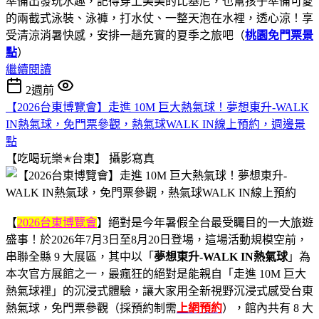
準備出發玩水趣，記得穿上美美的比基尼，也幫孩子準備可愛
的兩截式泳裝、泳褲，打水仗、一整天泡在水裡，透心涼！享
受清涼消暑快感，安排一趟充實的夏季之旅吧（
桃園免門票景
點
）
繼續閱讀
2週前
【2026台東博覽會】走進 10M 巨大熱氣球！夢想東升-WALK
IN熱氣球，免門票參觀，熱氣球WALK IN線上預約，週邊景
點
【吃喝玩樂✭台東】
攝影寫真
【
2026台東博覽會
】絕對是今年暑假全台最受矚目的一大旅遊
盛事！於2026年7月3日至8月20日登場，這場活動規模空前，
串聯全縣 9 大展區，其中以「
夢想東升-WALK IN熱氣球
」為
本次官方展館之一，最瘋狂的絕對是能親自「走進 10M 巨大
熱氣球裡」的沉浸式體驗，讓大家用全新視野沉浸式感受台東
熱氣球，免門票參觀（採預約制需
上網預約
），館內共有 8 大