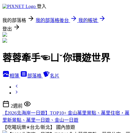
登入
我的部落格
我的部落格後台
我的帳號
登出
蓉蓉牽手☜ㄩˇ你環遊世界
相簿
部落格
名片
2週前
【2026北海岸一日遊】TOP10+ 金山萬里景點、萬里住宿，萬
里新景點、萬里一日遊、金山一日遊
【吃喝玩樂✭台北/新北】
國內旅遊