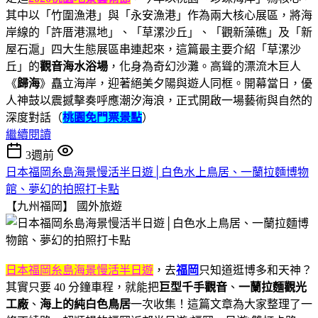
其中以「竹圍漁港」與「永安漁港」作為兩大核心展區，將海
岸線的「許厝港濕地」、「草漯沙丘」、「觀新藻礁」及「新
屋石滬」四大生態展區串連起來，這篇最主要介紹「草漯沙
丘」的
觀音海水浴場
，化身為奇幻沙灘。高聳的漂流木巨人
《
歸海
》矗立海岸，迎著絕美夕陽與遊人同框。開幕當日，優
人神鼓以震撼擊奏呼應潮汐海浪，正式開啟一場藝術與自然的
深度對話（
桃園免門票景點
）
繼續閱讀
3週前
日本福岡糸島海景慢活半日遊│白色水上鳥居、一蘭拉麵博物
館、夢幻的拍照打卡點
【九州福岡】
國外旅遊
日本福岡糸島海景慢活半日遊
，去
福岡
只知道逛博多和天神？
其實只要 40 分鐘車程，就能把
巨型千手觀音
、
一蘭拉麵觀光
工廠
、
海上的純白色鳥居
一次收集！這篇文章為大家整理了一