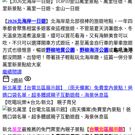
【
2026北海岸一日遊
】北海岸是北部很棒的旅遊地點，一年四
季都會聚集相當多遊客來這裡旅遊，不管是夏天消暑戲水、冬
天溫泉泡湯煮溫泉蛋，還可以賞花看海，又有海鮮美食可以
吃，不只可以選擇開車方式遊玩，甚至萬金自行車的單車旅遊
方式也很愜意，暢遊
野柳地質公園
、
野柳海洋公園
或
龜吼漁港
都沒問題，出發吧！帶著孩子輕鬆玩北海岸趣，這篇一併分享
萬里新景點給大家
繼續閱讀
2週前
新北萬里【台電北區展示館】（雨天備案）免費室內景點！爸
媽口袋名單，超多體感親子互動遊戲、海景休息區
【吃喝玩樂✭台北/新北】
親子育兒
新北
萬里
最推薦的免門票室內親子景點【
台電北區展示館
】！