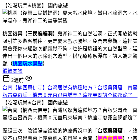
【吃喝玩樂✭桃園】
國內旅遊
桃園復興【
三民蝙蝠洞
】鬼斧神工的自然岩洞，正式開放後就
吸引許多遊客前往，更是夏天戲水勝地，免門票參觀，這裡美
景會讓你來過數次都感覺不夠，也許是這裡的大自然型態，延
伸出一個巨大的水濂洞穴造型，搭配療癒系瀑布，讓人為之驚
艷
（
桃園玩水景點
）
繼續閱讀
2週前
台南【楠西萬佛寺】台灣居然有這種地方？台版吳哥窟！真實
版古墓奇兵，機票 0 元直飛柬埔寨？這座寺廟讓全網都跪了！
【吃喝玩樂✭台南】
國內旅遊
歷經三次！陰錯陽差錯過的這座傳說中的「
台版吳哥窟
」，終
於不再只是螢幕上羨慕別人的風景。台南【
楠西萬佛寺
】小普