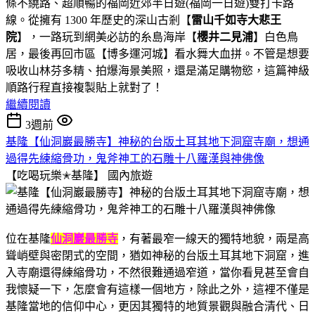
條不繞路、超順暢的福岡近郊半日遊(福岡一日遊)雙打卡路
線。從擁有 1300 年歷史的深山古剎【
雷山千如寺大悲王
院
】，一路玩到網美必訪的糸島海岸【
櫻井二見浦
】白色鳥
居，最後再回市區【博多運河城】看水舞大血拼。不管是想要
吸收山林芬多精、拍爆海景美照，還是滿足購物慾，這篇神級
順路行程直接複製貼上就對了！
繼續閱讀
3週前
基隆【仙洞巖最勝寺】神秘的台版土耳其地下洞窟寺廟，想通
過得先練縮骨功，鬼斧神工的石雕十八羅漢與神佛像
【吃喝玩樂✭基隆】
國內旅遊
位在基隆
仙洞巖最勝寺
，有著最窄一線天的獨特地貌，兩是高
聳峭壁與密閉式的空間，猶如神秘的台版土耳其地下洞窟，進
入寺廟還得練縮骨功，不然很難通過窄道，當你看見甚至會自
我懷疑一下，怎麼會有這樣一個地方，除此之外，這裡不僅是
基隆當地的信仰中心，更因其獨特的地質景觀與融合清代、日