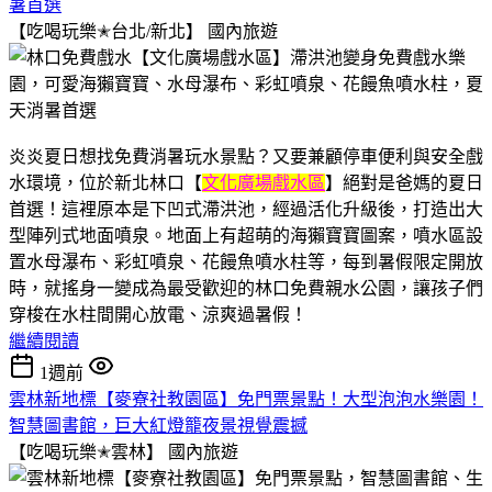
暑首選
【吃喝玩樂✭台北/新北】
國內旅遊
炎炎夏日想找免費消暑玩水景點？又要兼顧停車便利與安全戲
水環境，位於新北林口【
文化廣場戲水區
】絕對是爸媽的夏日
首選！這裡原本是下凹式滯洪池，經過活化升級後，打造出大
型陣列式地面噴泉。地面上有超萌的海獺寶寶圖案，噴水區設
置水母瀑布、彩虹噴泉、花饅魚噴水柱等，每到暑假限定開放
時，就搖身一變成為最受歡迎的林口免費親水公園，讓孩子們
穿梭在水柱間開心放電、涼爽過暑假！
繼續閱讀
1週前
雲林新地標【麥寮社教園區】免門票景點！大型泡泡水樂園！
智慧圖書館，巨大紅燈籠夜景視覺震撼
【吃喝玩樂✭雲林】
國內旅遊