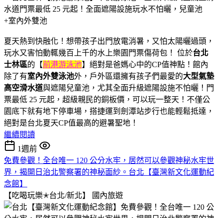
夏天熱到快融化！想帶孩子出門放電消暑，又怕太陽曬過頭，
玩水又害怕動輒幾百上千的水上樂園門票傷荷包！ 位於
台北
士林區
的【
前港游泳池
】絕對是爸媽心中的CP值神點！館內
除了有
室內外雙泳池
外，戶外區還擁有孩子們最愛的
大型氣墊
高空滑水道
與遮陽兒童池，尤其全面升級遮陽設施不怕曬！門
票最低 25 元起，超級親民的銅板價，可以玩一整天！不僅公
園底下就有地下停車場，搭捷運到劍潭站步行也能輕鬆抵達，
絕對是台北夏天CP值最高的避暑聖地！
繼續閱讀
1週前
免費參觀！全台唯一 120 公分水牢，居然可以參觀神秘水牢世
界，揭開日治北警察署的神秘面紗。台北【臺灣新文化運動紀
念館】
【吃喝玩樂✭台北/新北】
國內旅遊