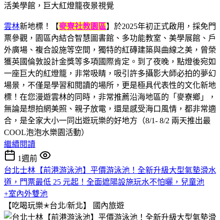
雲林
新地標！【
麥寮社教園區
】於2025年初正式啟用，採免門
票參觀，園區內結合智慧圖書館、多功能教室、美學展館、戶
外廣場、複合設施等空間，獨特的紅磚建築與曲線之美，曾榮
獲英國倫敦設計金獎等多項國際肯定。到了夜晚，點燈後宛如
一座巨大的紅燈籠，非常吸睛，吸引許多攝影大師必拍的夢幻
場景，不僅是學習和閱讀的場所，更是極具代表性的文化新地
標！在您漫遊雲林的同時，非常推薦沿海地區的「麥寮鄉」，
無論是想拍網美照、親子放電，還是感受海口風情，都非常適
合，是全家大小一同出遊玩樂的好地方（8/1- 8/2 兩天推出最
COOL泡泡水樂園活動）
繼續閱讀
1週前
台北士林【前港游泳池】平價游泳池！全新升級大型氣墊滑水
道，門票最低 25 元起！全面遮陽設施玩水不怕曬，兒童池
+室內外雙池
【吃喝玩樂✭台北/新北】
國內旅遊