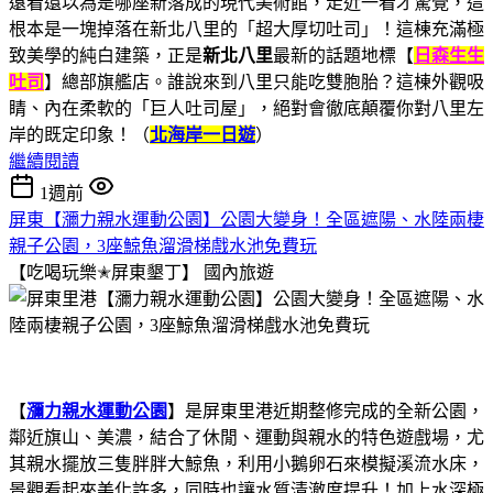
遠看還以為是哪座新落成的現代美術館，走近一看才驚覺，這
根本是一塊掉落在新北八里的「超大厚切吐司」！這棟充滿極
致美學的純白建築，正是
新北八里
最新的話題地標【
日森生生
吐司
】總部旗艦店。誰說來到八里只能吃雙胞胎？這棟外觀吸
睛、內在柔軟的「巨人吐司屋」，絕對會徹底顛覆你對八里左
岸的既定印象！（
北海岸一日遊
）
繼續閱讀
1週前
屏東【瀰力親水運動公園】公園大變身！全區遮陽、水陸兩棲
親子公園，3座鯨魚溜滑梯戲水池免費玩
【吃喝玩樂✭屏東墾丁】
國內旅遊
【
瀰力親水運動公園
】是屏東里港近期整修完成的全新公園，
鄰近旗山、美濃，結合了休閒、運動與親水的特色遊戲場，尤
其親水擺放三隻胖胖大鯨魚，利用小鵝卵石來模擬溪流水床，
景觀看起來美化許多，同時也讓水質清澈度提升！加上水深極