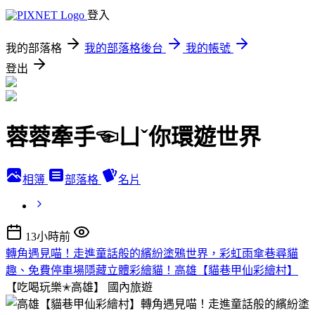
登入
我的部落格
我的部落格後台
我的帳號
登出
蓉蓉牽手☜ㄩˇ你環遊世界
相簿
部落格
名片
13小時前
轉角遇見喵！走進童話般的繽紛塗鴉世界，彩虹雨傘巷尋貓
趣、免費停車場隱藏立體彩繪貓！高雄【貓巷甲仙彩繪村】
【吃喝玩樂✭高雄】
國內旅遊