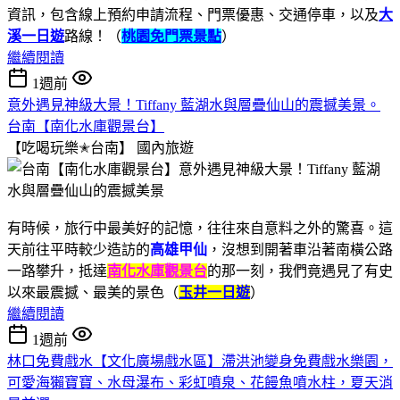
資訊，包含線上預約申請流程、門票優惠、交通停車，以及
大
溪一日遊
路線！（
桃園免門票景點
）
繼續閱讀
1週前
意外遇見神級大景！Tiffany 藍湖水與層疊仙山的震撼美景。
台南【南化水庫觀景台】
【吃喝玩樂✭台南】
國內旅遊
有時候，旅行中最美好的記憶，往往來自意料之外的驚喜。這
天前往平時較少造訪的
高雄甲仙
，沒想到開著車沿著南橫公路
一路攀升，抵達
南化水庫觀景台
的那一刻，我們竟遇見了有史
以來最震撼、最美的景色（
玉井一日遊
）
繼續閱讀
1週前
林口免費戲水【文化廣場戲水區】滯洪池變身免費戲水樂園，
可愛海獺寶寶、水母瀑布、彩虹噴泉、花饅魚噴水柱，夏天消