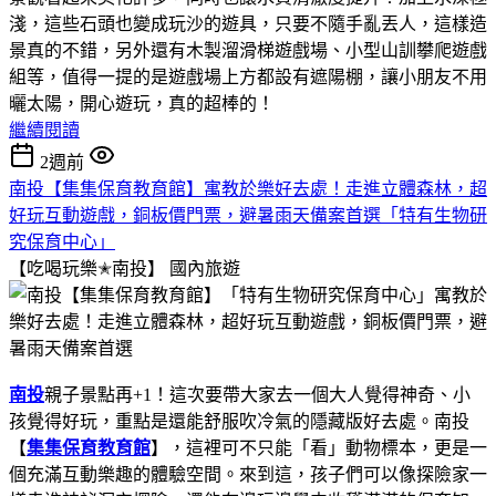
淺，這些石頭也變成玩沙的遊具，只要不隨手亂丟人，這樣造
景真的不錯，另外還有木製溜滑梯遊戲場、小型山訓攀爬遊戲
組等，值得一提的是遊戲場上方都設有遮陽棚，讓小朋友不用
曬太陽，開心遊玩，真的超棒的！
繼續閱讀
2週前
南投【集集保育教育館】寓教於樂好去處！走進立體森林，超
好玩互動遊戲，銅板價門票，避暑雨天備案首選「特有生物研
究保育中心」
【吃喝玩樂✭南投】
國內旅遊
南投
親子景點再+1！這次要帶大家去一個大人覺得神奇、小
孩覺得好玩，重點是還能舒服吹冷氣的隱藏版好去處。南投
【
集集保育教育館
】，這裡可不只能「看」動物標本，更是一
個充滿互動樂趣的體驗空間。來到這，孩子們可以像探險家一