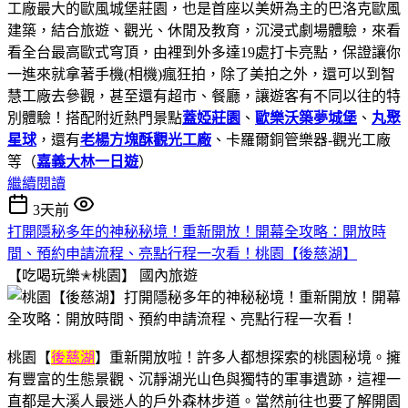
工廠最大的歐風城堡莊園，也是首座以美妍為主的巴洛克歐風
建築，結合旅遊、觀光、休閒及教育，沉浸式劇場體驗，來看
看全台最高歐式穹頂，由裡到外多達19處打卡亮點，保證讓你
一進來就拿著手機(相機)瘋狂拍，除了美拍之外，還可以到智
慧工廠去參觀，甚至還有超市、餐廳，讓遊客有不同以往的特
別體驗！搭配附近熱門景點
蓋婭莊園
、
歐樂沃築夢城堡
、
丸聚
星球
，還有
老楊方塊酥觀光工廠
、卡羅爾銅管樂器-觀光工廠
等（
嘉義大林一日遊
）
繼續閱讀
3天前
打開隱秘多年的神秘秘境！重新開放！開幕全攻略：開放時
間、預約申請流程、亮點行程一次看！桃園【後慈湖】
【吃喝玩樂✭桃園】
國內旅遊
桃園【
後慈湖
】重新開放啦！許多人都想探索的桃園秘境。擁
有豐富的生態景觀、沉靜湖光山色與獨特的軍事遺跡，這裡一
直都是大溪人最迷人的戶外森林步道。當然前往也要了解開園