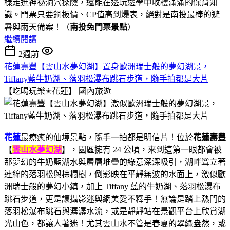
樣走進神祕洞穴探險，還能在邊玩邊學中收穫滿滿的保育知
識。門票只要銅板價、CP值高到爆表，絕對是南投最棒的避
暑與雨天備案！（
南投免門票景點
）
繼續閱讀
2週前
花蓮壽豐【雲山水夢幻湖】置身歐洲瑞士般的夢幻湖景，
Tiffany藍牛奶湖、落羽松瀑布跳石步道，隨手拍都是大片
【吃喝玩樂✭花蓮】
國內旅遊
花蓮
最療癒的仙境景點，隨手一拍都是明信片！位於
花蓮壽豐
【
雲山水夢幻湖
】，園區擁有 24 公頃，來到這第一眼都會被
那夢幻的牛奶藍湖水與層層堆疊的綠意深深吸引，湖畔聳立著
連綿的落羽松與棕櫚樹，倒影映在平靜無波的水面上，激似歐
洲瑞士般的夢幻小鎮，加上 Tiffany 藍的牛奶湖、落羽松瀑布
跳石步道，更是讓攝影迷與網美愛不釋手！無論是踏上熱門的
落羽松瀑布跳石與潺潺水流，或是靜靜站在景觀平台上欣賞湖
光山色，都讓人著迷！尤其雲山水不管是春夏的翠綠盎然，或