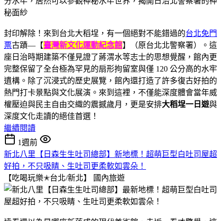
封印解除！來到台北大稻埕，有一個絕對不能錯過的
台北免門
票
古蹟—【
臺灣新文化運動紀念館
】（原台北北警察署）。這
座日治時期建築不僅見證了蔣渭水等志士的思想覺醒，館內更
完整保留了全台極為罕見的扇形拘留室與僅 120 公分高的水牢
遺構。除了沉浸式的歷史展覽，館內還打造了許多復古好拍的
熱門打卡景點與文化展演。來到這裡，不僅能深度體會當年威
權壓迫與民主自由交織的震撼歲月，更是安排
大稻埕一日遊
與
深度文化走讀的絕佳首選！
繼續閱讀
1週前
新北八里【日森生生吐司總部】新地標！超萌巨型白吐司屋超
好拍，不只吸睛、生吐司更柔軟如雲朵！
【吃喝玩樂✭台北/新北】
國內旅遊