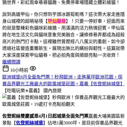
說到高雄甲仙，你只想到芋頭冰跟筍乾嗎？這次帶大家走進隱
身山城裡的超萌祕境【
甲仙貓巷
】！只要一停好車，迎面而來
的就是整棟彩色貓咪彩繪牆，用滿滿的活力熱情迎賓。甲仙區
將在地生活文化與貓咪意象完美融合，讓條條巷弄都成為超殺
底片的熱門打卡點。這裡雖然曾歷經八八風災的重創，如今卻
透過社區營造重獲新生，展現出無比的繽紛與韌性。這篇就帶
大家深度探索甲仙貓巷，把必拍角度與順遊亮點一次收齊！
繼續閱讀
16小時前
歐洲城堡8月全面免門票！秒飛歐洲，走進萬坪歐洲花園，保
養品界觀光工廠最大的歐風城堡莊園。嘉義【佐登妮絲城堡】
【吃喝玩樂✭嘉義】
國內旅遊
佐登妮絲雙慶感恩4月1日起城堡全面免門票
嘉義大埔美園區新
景點【
佐登妮絲城堡
】佔地1萬5000坪，是目前保養品界觀光