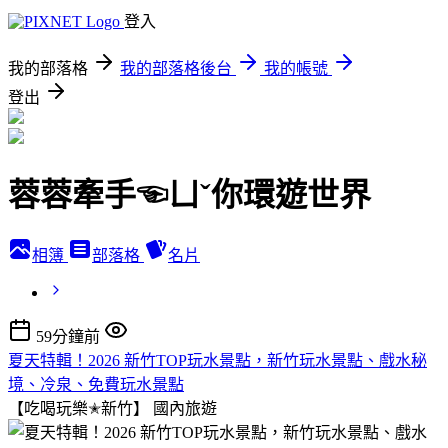
登入
我的部落格
我的部落格後台
我的帳號
登出
蓉蓉牽手☜ㄩˇ你環遊世界
相簿
部落格
名片
59分鐘前
夏天特輯！2026 新竹TOP玩水景點，新竹玩水景點、戲水秘
境、冷泉、免費玩水景點
【吃喝玩樂✭新竹】
國內旅遊