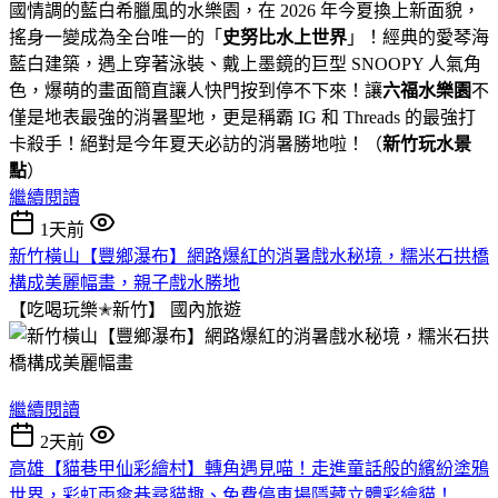
國情調的藍白希臘風的水樂園，在 2026 年今夏換上新面貌，
搖身一變成為全台唯一的「
史努比水上世界
」！經典的愛琴海
藍白建築，遇上穿著泳裝、戴上墨鏡的巨型 SNOOPY 人氣角
色，爆萌的畫面簡直讓人快門按到停不下來！讓
六福水樂園
不
僅是地表最強的消暑聖地，更是稱霸 IG 和 Threads 的最強打
卡殺手！絕對是今年夏天必訪的消暑勝地啦！（
新竹玩水景
點
）
繼續閱讀
1天前
新竹橫山【豐鄉瀑布】網路爆紅的消暑戲水秘境，糯米石拱橋
構成美麗幅畫，親子戲水勝地
【吃喝玩樂✭新竹】
國內旅遊
繼續閱讀
2天前
高雄【貓巷甲仙彩繪村】轉角遇見喵！走進童話般的繽紛塗鴉
世界，彩虹雨傘巷尋貓趣、免費停車場隱藏立體彩繪貓！