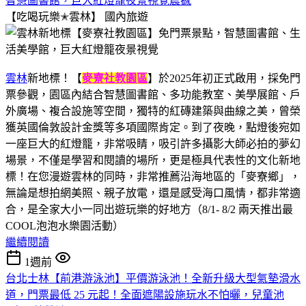
智慧圖書館，巨大紅燈籠夜景視覺震撼
【吃喝玩樂✭雲林】
國內旅遊
雲林
新地標！【
麥寮社教園區
】於2025年初正式啟用，採免門
票參觀，園區內結合智慧圖書館、多功能教室、美學展館、戶
外廣場、複合設施等空間，獨特的紅磚建築與曲線之美，曾榮
獲英國倫敦設計金獎等多項國際肯定。到了夜晚，點燈後宛如
一座巨大的紅燈籠，非常吸睛，吸引許多攝影大師必拍的夢幻
場景，不僅是學習和閱讀的場所，更是極具代表性的文化新地
標！在您漫遊雲林的同時，非常推薦沿海地區的「麥寮鄉」，
無論是想拍網美照、親子放電，還是感受海口風情，都非常適
合，是全家大小一同出遊玩樂的好地方（8/1- 8/2 兩天推出最
COOL泡泡水樂園活動）
繼續閱讀
1週前
台北士林【前港游泳池】平價游泳池！全新升級大型氣墊滑水
道，門票最低 25 元起！全面遮陽設施玩水不怕曬，兒童池