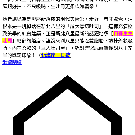
遠看還以為是哪座新落成的現代美術館，走近一看才驚覺，這
根本是一塊掉落在新北八里的「超大厚切吐司」！這棟充滿極
致美學的純白建築，正是
新北八里
最新的話題地標【
日森生生
吐司
】總部旗艦店。誰說來到八里只能吃雙胞胎？這棟外觀吸
睛、內在柔軟的「巨人吐司屋」，絕對會徹底顛覆你對八里左
岸的既定印象！（
北海岸一日遊
）
繼續閱讀