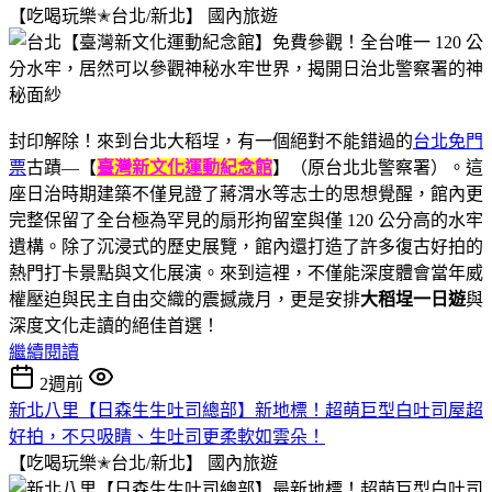
【吃喝玩樂✭台北/新北】
國內旅遊
封印解除！來到台北大稻埕，有一個絕對不能錯過的
台北免門
票
古蹟—【
臺灣新文化運動紀念館
】（原台北北警察署）。這
座日治時期建築不僅見證了蔣渭水等志士的思想覺醒，館內更
完整保留了全台極為罕見的扇形拘留室與僅 120 公分高的水牢
遺構。除了沉浸式的歷史展覽，館內還打造了許多復古好拍的
熱門打卡景點與文化展演。來到這裡，不僅能深度體會當年威
權壓迫與民主自由交織的震撼歲月，更是安排
大稻埕一日遊
與
深度文化走讀的絕佳首選！
繼續閱讀
2週前
新北八里【日森生生吐司總部】新地標！超萌巨型白吐司屋超
好拍，不只吸睛、生吐司更柔軟如雲朵！
【吃喝玩樂✭台北/新北】
國內旅遊