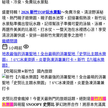
盛夏特輯！
2026 新竹TOP玩水景點
～免費冷泉、清涼野溪秘
境、熱門親子遊樂園、親子戲水池等，迎接暑假熱浪，新竹玩
水景點準備出發玩水趣，記得幫孩子準備可愛的泳裝、泳褲，
再選件美美的比基尼，打水仗、一整天泡在水裡透心涼！享受
清涼消暑快感，安排一趟新竹充實的夏季之旅吧！
繼續閱讀
1小時前
地表最強的消暑聖地！全台最萌的消暑聖地「史努比主題水樂
園」！6°C冰凍滑道，炎夏急凍消暑兼打卡。新竹【六福水樂
園】
【吃喝玩樂✭新竹】
國內旅遊
史努比控會瘋掉！今夏天最熱門的旅遊話題，絕對是
新竹六福
水樂園
與萌寵
SNOOPY 史努比
夢幻跨界合作！將原本充滿異