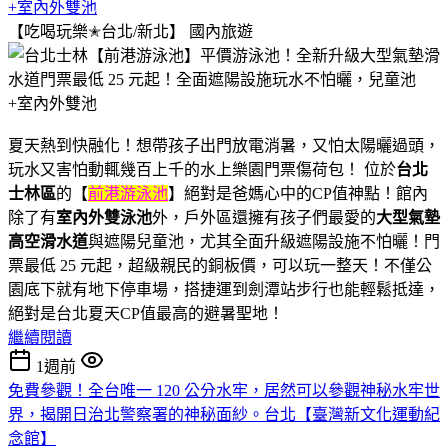
+室內外雙池
【吃喝玩樂✭台北/新北】
國內旅遊
夏天熱到快融化！想帶孩子出門放電消暑，又怕太陽曬過頭，
玩水又害怕動輒幾百上千的水上樂園門票傷荷包！ 位於
台北
士林區
的【
前港游泳池
】絕對是爸媽心中的CP值神點！館內
除了有
室內外雙泳池
外，戶外區還擁有孩子們最愛的
大型氣墊
高空滑水道
與遮陽兒童池，尤其全面升級遮陽設施不怕曬！門
票最低 25 元起，超級親民的銅板價，可以玩一整天！不僅公
園底下就有地下停車場，搭捷運到劍潭站步行也能輕鬆抵達，
絕對是台北夏天CP值最高的避暑聖地！
繼續閱讀
1週前
免費參觀！全台唯一 120 公分水牢，居然可以參觀神秘水牢世
界，揭開日治北警察署的神秘面紗。台北【臺灣新文化運動紀
念館】