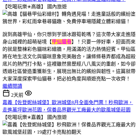
【吃喝玩樂✭高雄】
國內旅遊
說到高雄甲仙，你只想到芋頭冰跟筍乾嗎？這次帶大家走進隱
身山城裡的超萌祕境【
甲仙貓巷
】！只要一停好車，迎面而來
的就是整棟彩色貓咪彩繪牆，用滿滿的活力熱情迎賓。甲仙區
將在地生活文化與貓咪意象完美融合，讓條條巷弄都成為超殺
底片的熱門打卡點。這裡雖然曾歷經八八風災的重創，如今卻
透過社區營造重獲新生，展現出無比的繽紛與韌性。這篇就帶
大家深度探索甲仙貓巷，把必拍角度與順遊亮點一次收齊！
繼續閱讀
2天前
嘉義【佐登妮絲城堡】歐洲城堡8月全面免門票！秒飛歐洲，
走進萬坪歐洲花園，保養品界觀光工廠最大的歐風城堡莊園
【吃喝玩樂✭嘉義】
國內旅遊