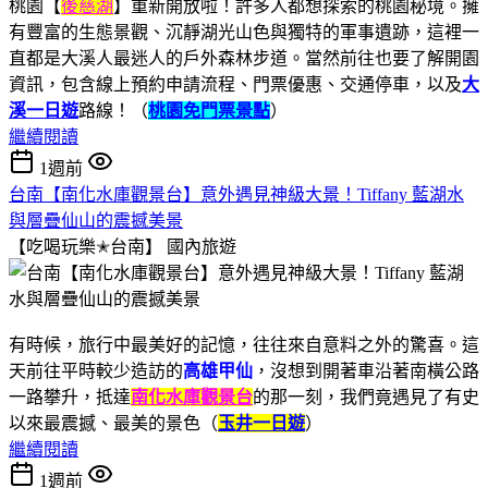
桃園【
後慈湖
】重新開放啦！許多人都想探索的桃園秘境。擁
有豐富的生態景觀、沉靜湖光山色與獨特的軍事遺跡，這裡一
直都是大溪人最迷人的戶外森林步道。當然前往也要了解開園
資訊，包含線上預約申請流程、門票優惠、交通停車，以及
大
溪一日遊
路線！（
桃園免門票景點
）
繼續閱讀
1週前
台南【南化水庫觀景台】意外遇見神級大景！Tiffany 藍湖水
與層疊仙山的震撼美景
【吃喝玩樂✭台南】
國內旅遊
有時候，旅行中最美好的記憶，往往來自意料之外的驚喜。這
天前往平時較少造訪的
高雄甲仙
，沒想到開著車沿著南橫公路
一路攀升，抵達
南化水庫觀景台
的那一刻，我們竟遇見了有史
以來最震撼、最美的景色（
玉井一日遊
）
繼續閱讀
1週前