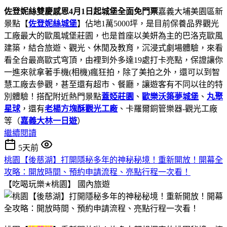
佐登妮絲雙慶感恩4月1日起城堡全面免門票
嘉義大埔美園區新
景點【
佐登妮絲城堡
】佔地1萬5000坪，是目前保養品界觀光
工廠最大的歐風城堡莊園，也是首座以美妍為主的巴洛克歐風
建築，結合旅遊、觀光、休閒及教育，沉浸式劇場體驗，來看
看全台最高歐式穹頂，由裡到外多達19處打卡亮點，保證讓你
一進來就拿著手機(相機)瘋狂拍，除了美拍之外，還可以到智
慧工廠去參觀，甚至還有超市、餐廳，讓遊客有不同以往的特
別體驗！搭配附近熱門景點
蓋婭莊園
、
歐樂沃築夢城堡
、
丸聚
星球
，還有
老楊方塊酥觀光工廠
、卡羅爾銅管樂器-觀光工廠
等（
嘉義大林一日遊
）
繼續閱讀
5天前
桃園【後慈湖】打開隱秘多年的神秘秘境！重新開放！開幕全
攻略：開放時間、預約申請流程、亮點行程一次看！
【吃喝玩樂✭桃園】
國內旅遊