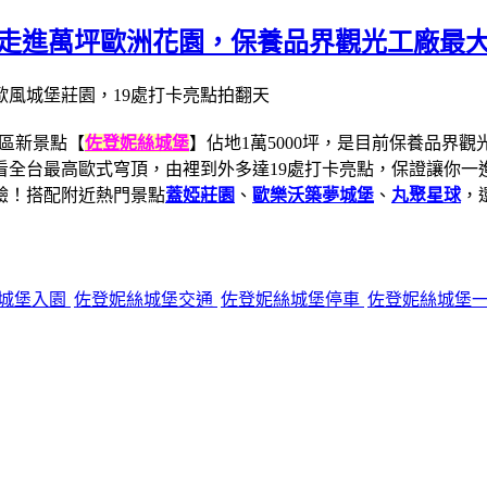
，走進萬坪歐洲花園，保養品界觀光工廠最
區新景點【
佐登妮絲城堡
】佔地1萬5000坪，是目前保養品界
全台最高歐式穹頂，由裡到外多達19處打卡亮點，保證讓你一進
驗！搭配附近熱門景點
蓋婭莊園
、
歐樂沃築夢城堡
、
丸聚星球
，
城堡入園
佐登妮絲城堡交通
佐登妮絲城堡停車
佐登妮絲城堡