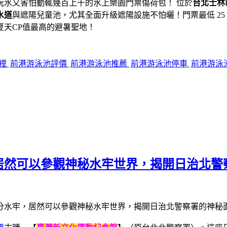
玩水又害怕動輒幾百上千的水上樂園門票傷荷包！ 位於
台北士林
水道
與遮陽兒童池，尤其全面升級遮陽設施不怕曬！門票最低 2
天CP值最高的避暑聖地！
哪裡
前港游泳池評價
前港游泳池推薦
前港游泳池停車
前港游泳
牢，居然可以參觀神秘水牢世界，揭開日治北