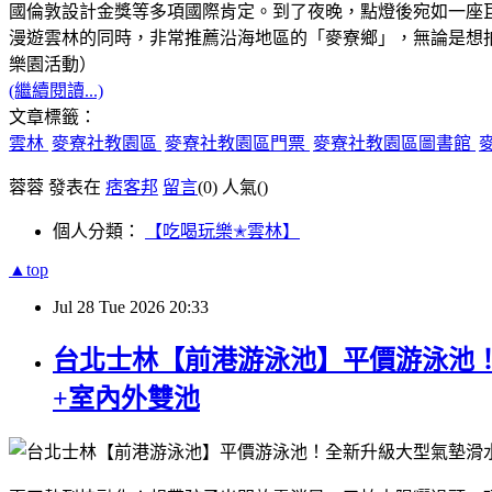
國倫敦設計金獎等多項國際肯定。到了夜晚，點燈後宛如一座
漫遊雲林的同時，非常推薦沿海地區的「麥寮鄉」，無論是想拍網
樂園活動）
(繼續閱讀...)
文章標籤：
雲林
麥寮社教園區
麥寮社教園區門票
麥寮社教園區圖書館
蓉蓉 發表在
痞客邦
留言
(0)
人氣(
)
個人分類：
【吃喝玩樂✭雲林】
▲top
Jul
28
Tue
2026
20:33
台北士林【前港游泳池】平價游泳池！
+室內外雙池