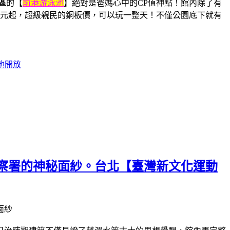
區
的【
前港游泳池
】絕對是爸媽心中的CP值神點！館內除了有
5 元起，超級親民的銅板價，可以玩一整天！不僅公園底下就有
池開放
警察署的神秘面紗。台北【臺灣新文化運動