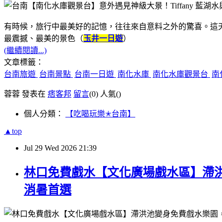
有時候，旅行中最美好的記憶，往往來自意料之外的驚喜。這
最震撼、最美的景色（
玉井一日遊
）
(繼續閱讀...)
文章標籤：
台南旅遊
台南景點
台南一日遊
南化水庫
南化水庫觀景台
南
蓉蓉 發表在
痞客邦
留言
(0)
人氣(
)
個人分類：
【吃喝玩樂✭台南】
▲top
Jul
29
Wed
2026
21:39
林口免費戲水【文化廣場戲水區】滯
消暑首選