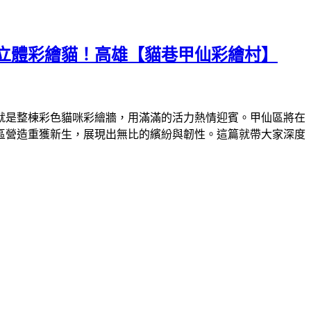
立體彩繪貓！高雄【貓巷甲仙彩繪村】
就是整棟彩色貓咪彩繪牆，用滿滿的活力熱情迎賓。甲仙區將在
區營造重獲新生，展現出無比的繽紛與韌性。這篇就帶大家深度