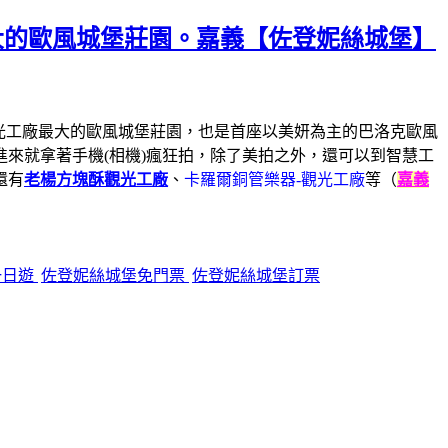
大的歐風城堡莊園。嘉義【佐登妮絲城堡】
觀光工廠最大的歐風城堡莊園，也是首座以美妍為主的巴洛克歐風
來就拿著手機(相機)瘋狂拍，除了美拍之外，還可以到智慧工
還有
老楊方塊酥觀光工廠
、
卡羅爾銅管樂器-觀光工廠
等（
嘉義
一日遊
佐登妮絲城堡免門票
佐登妮絲城堡訂票