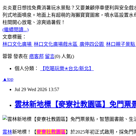
炎炎夏日想找免費消暑玩水景點？又要兼顧停車便利與安全戲
列式地面噴泉。地面上有超萌的海獺寶寶圖案，噴水區設置水
柱間開心放電、涼爽過暑假！
(繼續閱讀...)
文章標籤：
林口文化廣場
林口文化廣場戲水區
廣停四公園
林口親子景
蓉蓉 發表在
痞客邦
留言
(0)
人氣(
)
個人分類：
【吃喝玩樂✭台北/新北】
▲top
Jul
29
Wed
2026
13:57
雲林新地標【麥寮社教園區】免門票
雲林
新地標！【
麥寮社教園區
】於2025年初正式啟用，採