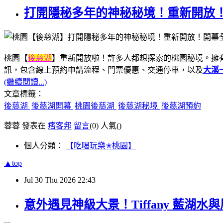
打開隱秘多年的神秘秘境！重新開放
桃園【
後慈湖
】重新開放啦！許多人都想探索的桃園秘境。擁
訊，包含線上預約申請流程、門票優惠、交通停車，以及
大溪
(繼續閱讀...)
文章標籤：
後慈湖
後慈湖開幕
桃園後慈湖
後慈湖秘境
後慈湖預約
蓉蓉 發表在
痞客邦
留言
(0)
人氣(
)
個人分類：
【吃喝玩樂✭桃園】
▲top
Jul
30
Thu
2026
22:43
意外遇見神級大景！Tiffany 藍