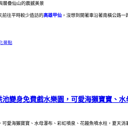
天前往平時較少造訪的
高雄甲仙
，沒想到開著車沿著南橫公路一
化景點
洪池變身免費戲水樂園，可愛海獺寶寶、水