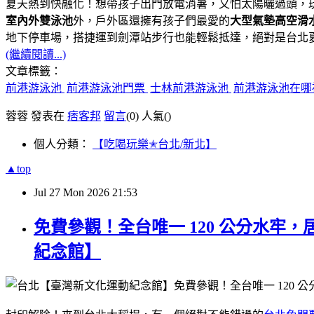
夏天熱到快融化！想帶孩子出門放電消暑，又怕太陽曬過頭，
室內外雙泳池
外，戶外區還擁有孩子們最愛的
大型氣墊高空滑
地下停車場，搭捷運到劍潭站步行也能輕鬆抵達，絕對是台北夏
(繼續閱讀...)
文章標籤：
前港游泳池
前港游泳池門票
士林前港游泳池
前港游泳池在
蓉蓉 發表在
痞客邦
留言
(0)
人氣(
)
個人分類：
【吃喝玩樂✭台北/新北】
▲top
Jul
27
Mon
2026
21:53
免費參觀！全台唯一 120 公分水
紀念館】