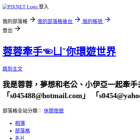
登入
我的部落格
我的部落格後台
我的帳號
登出
蓉蓉牽手☜ㄩˇ你環遊世界
跳到主文
我是蓉蓉，夢想和老公、小伊亞一起牽手
「s045488@hotmail.com」 「s04
部落格全站分類：
休閒旅遊
相簿
部落格
名片