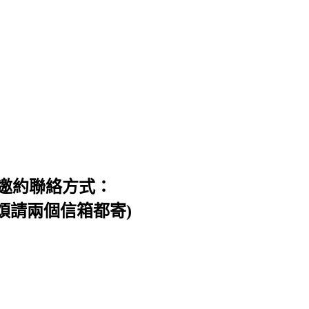
邀約聯絡方式：
信件，煩請兩個信箱都寄)