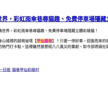
世界，彩虹雨傘巷尋貓趣、免費停車場隱藏
身山城裡的超萌祕境【
甲仙貓巷
】！只要一停好車，迎面而來的
的熱門打卡點。這裡雖然曾歷經八八風災的重創，如今卻透過社
一日遊
貓巷甲仙彩繪村