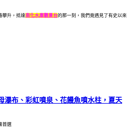
路攀升，抵達
南化水庫觀景台
的那一刻，我們竟遇見了有史以來
母瀑布、彩虹噴泉、花饅魚噴水柱，夏天