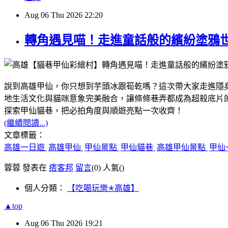
Aug
06
Thu
2026
22:20
轉角遇見喵！走進童話般的繽紛塗鴉
說到高雄甲仙，你只想到芋頭冰跟筍乾嗎？這次帶大家走進隱
地生活文化與貓咪意象完美融合，讓條條巷弄都成為超殺底片
探索甲仙貓巷，把必拍角度與順遊亮點一次收齊！
(繼續閱讀...)
文章標籤：
高雄一日遊
高雄甲仙
甲仙景點
甲仙貓巷
高雄甲仙景點
甲仙
蓉蓉 發表在
痞客邦
留言
(0)
人氣(
)
個人分類：
【吃喝玩樂✭高雄】
▲top
Aug
06
Thu
2026
19:21