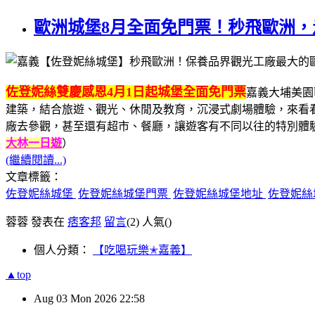
歐洲城堡8月全面免門票！秒飛歐洲
佐登妮絲雙慶感恩4月1日起城堡全面免門票
嘉義大埔美園
建築，結合旅遊、觀光、休閒及教育，沉浸式劇場體驗，來看看
廠去參觀，甚至還有超市、餐廳，讓遊客有不同以往的特別體
大林一日遊
）
(繼續閱讀...)
文章標籤：
佐登妮絲城堡
佐登妮絲城堡門票
佐登妮絲城堡地址
佐登妮絲
蓉蓉 發表在
痞客邦
留言
(2)
人氣(
)
個人分類：
【吃喝玩樂✭嘉義】
▲top
Aug
03
Mon
2026
22:58